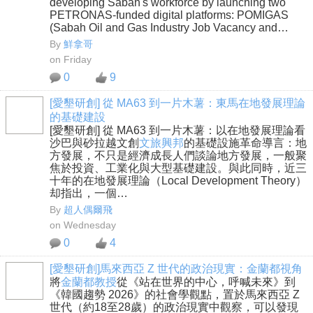
developing Sabah's workforce by launching two
PETRONAS-funded digital platforms: POMIGAS
(Sabah Oil and Gas Industry Job Vacancy and…
By
鮮拿哥
on Friday
0
9
[愛墾研創] 從 MA63 到一片木薯：東馬在地發展理論
的基礎建設
[愛墾研創] 從 MA63 到一片木薯：以在地發展理論看
沙巴與砂拉越文創
文旅興邦
的基礎設施革命導言：地
方發展，不只是經濟成長人們談論地方發展，一般聚
焦於投資、工業化與大型基礎建設。與此同時，近三
十年的在地發展理論（Local Development Theory）
却指出，一個…
By
超人偶爾飛
on Wednesday
0
4
[愛墾研創]馬來西亞 Z 世代的政治現實：金蘭都視角
將
金蘭都教授
從《站在世界的中心，呼喊未來》到
《韓國趨勢 2026》的社會學觀點，置於馬來西亞 Z
世代（約18至28歲）的政治現實中觀察，可以發現