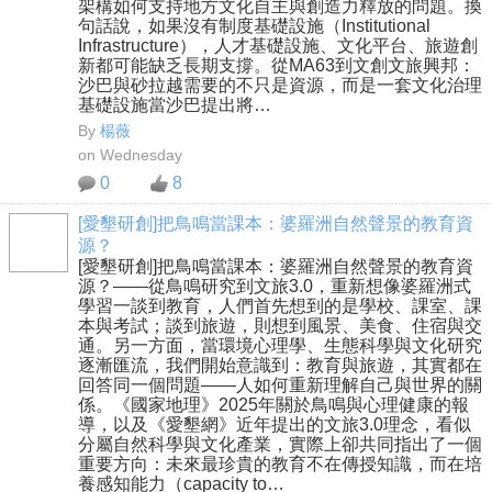
架構如何支持地方文化自主與創造力釋放的問題。換
句話說，如果沒有制度基礎設施（Institutional
Infrastructure），人才基礎設施、文化平台、旅遊創
新都可能缺乏長期支撐。從MA63到文創文旅興邦：
沙巴與砂拉越需要的不只是資源，而是一套文化治理
基礎設施當沙巴提出將…
By
楊薇
on Wednesday
0
8
[愛墾研創]把鳥鳴當課本：婆羅洲自然聲景的教育資
源？
[愛墾研創]把鳥鳴當課本：婆羅洲自然聲景的教育資
源？——從鳥鳴研究到文旅3.0，重新想像婆羅洲式
學習一談到教育，人們首先想到的是學校、課室、課
本與考試；談到旅遊，則想到風景、美食、住宿與交
通。另一方面，當環境心理學、生態科學與文化研究
逐漸匯流，我們開始意識到：教育與旅遊，其實都在
回答同一個問題——人如何重新理解自己與世界的關
係。《國家地理》2025年關於鳥鳴與心理健康的報
導，以及《愛墾網》近年提出的文旅3.0理念，看似
分屬自然科學與文化產業，實際上卻共同指出了一個
重要方向：未來最珍貴的教育不在傳授知識，而在培
養感知能力（capacity to…