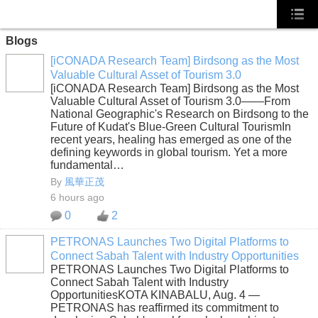
Blogs
[iCONADA Research Team] Birdsong as the Most
Valuable Cultural Asset of Tourism 3.0
[iCONADA Research Team] Birdsong as the Most
Valuable Cultural Asset of Tourism 3.0——From
National Geographic's Research on Birdsong to the
Future of Kudat's Blue-Green Cultural TourismIn
recent years, healing has emerged as one of the
defining keywords in global tourism. Yet a more
fundamental…
By
風華正茂
6 hours ago
0
2
PETRONAS Launches Two Digital Platforms to
Connect Sabah Talent with Industry Opportunities
PETRONAS Launches Two Digital Platforms to
Connect Sabah Talent with Industry
OpportunitiesKOTA KINABALU, Aug. 4 —
PETRONAS has reaffirmed its commitment to