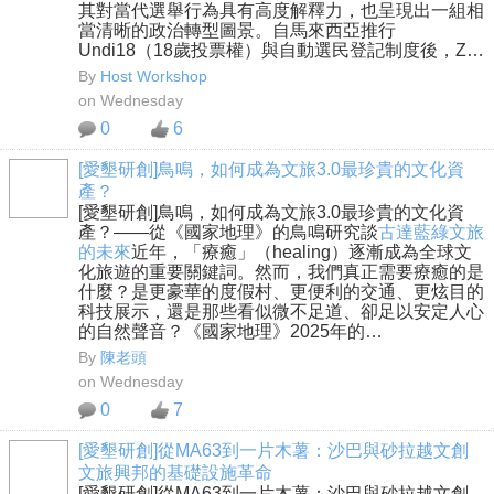
其對當代選舉行為具有高度解釋力，也呈現出一組相
當清晰的政治轉型圖景。自馬來西亞推行
Undi18（18歲投票權）與自動選民登記制度後，Z…
By
Host Workshop
on Wednesday
0
6
[愛墾研創]鳥鳴，如何成為文旅3.0最珍貴的文化資
產？
[愛墾研創]鳥鳴，如何成為文旅3.0最珍貴的文化資
產？——從《國家地理》的鳥鳴研究談
古達藍綠文旅
的未來
近年，「療癒」（healing）逐漸成為全球文
化旅遊的重要關鍵詞。然而，我們真正需要療癒的是
什麼？是更豪華的度假村、更便利的交通、更炫目的
科技展示，還是那些看似微不足道、卻足以安定人心
的自然聲音？《國家地理》2025年的…
By
陳老頭
on Wednesday
0
7
[愛墾研創]從MA63到一片木薯：沙巴與砂拉越文創
文旅興邦的基礎設施革命
[愛墾研創]從MA63到一片木薯：沙巴與砂拉越文創