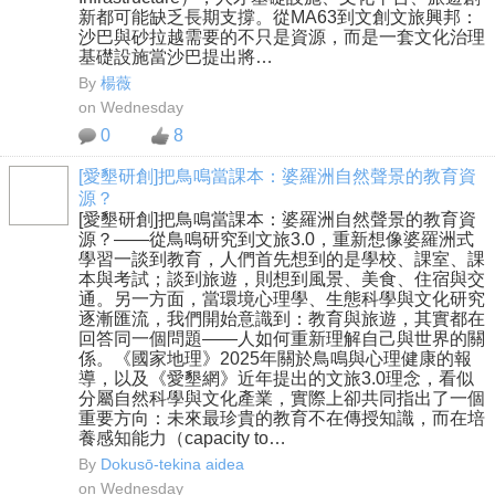
新都可能缺乏長期支撐。從MA63到文創文旅興邦：
沙巴與砂拉越需要的不只是資源，而是一套文化治理
基礎設施當沙巴提出將…
By
楊薇
on Wednesday
0
8
[愛墾研創]把鳥鳴當課本：婆羅洲自然聲景的教育資
源？
[愛墾研創]把鳥鳴當課本：婆羅洲自然聲景的教育資
源？——從鳥鳴研究到文旅3.0，重新想像婆羅洲式
學習一談到教育，人們首先想到的是學校、課室、課
本與考試；談到旅遊，則想到風景、美食、住宿與交
通。另一方面，當環境心理學、生態科學與文化研究
逐漸匯流，我們開始意識到：教育與旅遊，其實都在
回答同一個問題——人如何重新理解自己與世界的關
係。《國家地理》2025年關於鳥鳴與心理健康的報
導，以及《愛墾網》近年提出的文旅3.0理念，看似
分屬自然科學與文化產業，實際上卻共同指出了一個
重要方向：未來最珍貴的教育不在傳授知識，而在培
養感知能力（capacity to…
By
Dokusō-tekina aidea
on Wednesday