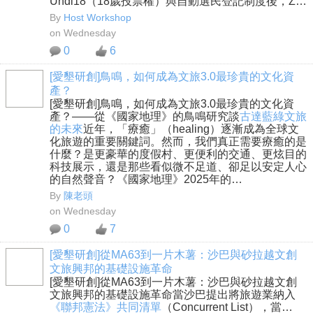
Undi18（18歲投票權）與自動選民登記制度後，Z…
By
Host Workshop
on Wednesday
0
6
[愛墾研創]鳥鳴，如何成為文旅3.0最珍貴的文化資
產？
[愛墾研創]鳥鳴，如何成為文旅3.0最珍貴的文化資
產？——從《國家地理》的鳥鳴研究談
古達藍綠文旅
的未來
近年，「療癒」（healing）逐漸成為全球文
化旅遊的重要關鍵詞。然而，我們真正需要療癒的是
什麼？是更豪華的度假村、更便利的交通、更炫目的
科技展示，還是那些看似微不足道、卻足以安定人心
的自然聲音？《國家地理》2025年的…
By
陳老頭
on Wednesday
0
7
[愛墾研創]從MA63到一片木薯：沙巴與砂拉越文創
文旅興邦的基礎設施革命
[愛墾研創]從MA63到一片木薯：沙巴與砂拉越文創
文旅興邦的基礎設施革命當沙巴提出將旅遊業納入
《聯邦憲法》共同清單
（Concurrent List），當…