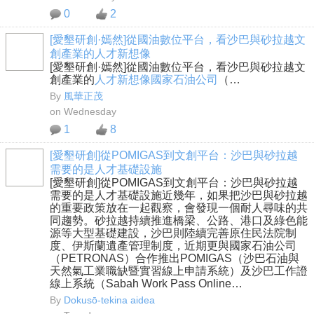
0
2
[愛墾研創·嫣然]從國油數位平台，看沙巴與砂拉越文
創產業的人才新想像
[愛墾研創·嫣然]從國油數位平台，看沙巴與砂拉越文
創產業的
人才新想像
國家石油公司
（…
By
風華正茂
on Wednesday
1
8
[愛墾研創]從POMIGAS到文創平台：沙巴與砂拉越
需要的是人才基礎設施
[愛墾研創]從POMIGAS到文創平台：沙巴與砂拉越
需要的是人才基礎設施近幾年，如果把沙巴與砂拉越
的重要政策放在一起觀察，會發現一個耐人尋味的共
同趨勢。砂拉越持續推進橋梁、公路、港口及綠色能
源等大型基礎建設，沙巴則陸續完善原住民法院制
度、伊斯蘭遺產管理制度，近期更與國家石油公司
（PETRONAS）合作推出POMIGAS（沙巴石油與
天然氣工業職缺暨實習線上申請系統）及沙巴工作證
線上系統（Sabah Work Pass Online…
By
Dokusō-tekina aidea