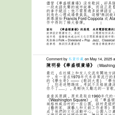
儘管《華盛頓廣場》沒有歌詞，卻具
一段未語先聲的城市故事。而這正是 Sh
的拿手絕活：
他不需要過多旋律語言
到角色心理或場景氣氛。
這種“無詞敘
與導演如 Francis Ford Coppola 或 Ala
作中得到了極大發揮。
|
面向
《華盛頓廣場》的展現
未來電影配樂的
旋律設計
簡潔有力、易記
主題簡短但深具
城市感
描繪格林威治村文化空間
配樂捕捉都市節
風格融合
Folk + Dixieland + Pop
Jazz、Classica
敘事感
無詞但具畫面感
映像音樂敘事的
Comment by
私貨珍藏
on May 14, 2025 a
陳明發《華盛頓廣場》
（Washing
最近，在社媒上和友人交流有關地方
中，有一首在1970年代末非常流行
的《學生哥》——（歌詞大意）「學
了，別老迷戀踢球，考試不及格就淒
你不了......」，是輕快又勵志的一首歌
查查其原調，原來是取自1960年代的
《Washington Square》。這「
城格林威治村的一座公園。該村是紐
（藝術家、演藝人和文創工作者等）
成了他們的文化活動中心。公園入口