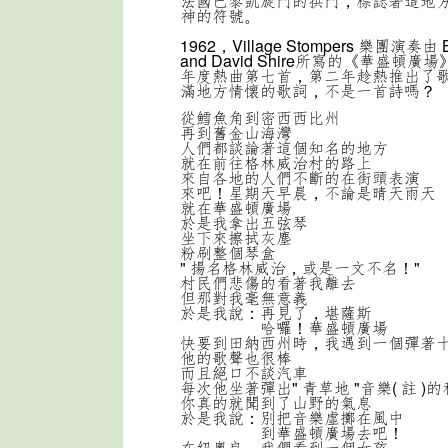
法國巴黎凱旋門的拱門，標誌著這地
神的符號。
1962，Village Stompers 樂團演奏由 Bo
and David Shire所寫的《華盛頓
年度熱曲第七首，第二年趁熱推出了
滿地方情懐的歌詞，不是一首詩嗎？
從鱈魚角到密西西比州
再到舊金山海灣
人們都談論著這個知名的地方
就在前往格林威治村的路上
來自各地的人們不斷的在街頭表演
來吧！星期天早晨，不論是晴天雨天
就在華盛頓廣場
於是我拿出五弦琴
坐下來擦拭灰塵
粉刷整個琴盒
" 揚名格林威治，或是一文不名！"
村民們悲傷的看著我離去
但那對我毫無意義
於是我說：再見了，堪薩斯
哈囉！華盛頓廣場
快要到田納西州時，我遇到一個彈著
他的歌聲也很棒
而且絕口不談汽車
每次他坐著彈出" 青草地 "音樂( 註 )
你真的就聞到了山野的氣息
於是我說：別把音樂虛擲在風中
到華盛頓廣場去吧！
在紐奧良，我們看到一個女孩