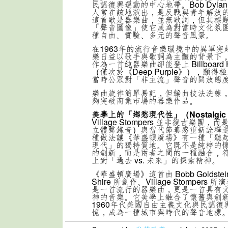
民謠復興運動的中心地帶。Bob Dylan、J
人常在該地演出，是反戰與青年解放
這首歌是器樂曲，並無歌詞，但其標
「聲音圖像」使它成為對當時文化氛
種自由、實驗、多元的聲音風景。
在1963年的流行音樂環境中的異軍
樂日益以歌手與歌詞為主體的背景下
作為一首純器樂曲卻能登上 Billboard Ho
（僅次於《Deep Purple》），顯
當時公眾對「非主流」聲音的開放態
樂曲旋律簡單易記，但編曲技法洗練
夠突破商業市場的器樂作品。
美學上的「鄉愁現代性」（Nostalgic M
Village Stompers 並非復古樂團
立體聲錄音）與當代節奏感重新詮釋
種做法讓《華盛頓廣場》有一種「聽
現代」的獨特質地。它既不是純粹的
的創新，而是兩者之間的一種融合，符
上對「過去 vs. 未來」的探索精神。
《華盛頓廣場》這首由 Bobb Goldsteinn
Shire 所創作、Village Stomper
是一首流行的器樂曲，更是一首具有
神的音樂。它美學上融合了懷舊與創
1960年代美國自由主義文化與民謠復
憶，成為一種城市與時代的聲音地標