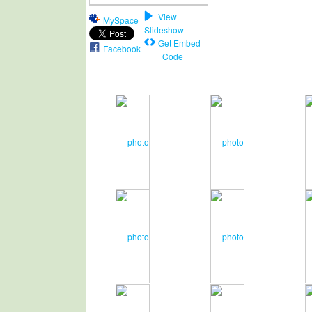
View
MySpace
Slideshow
Get Embed
Facebook
Code