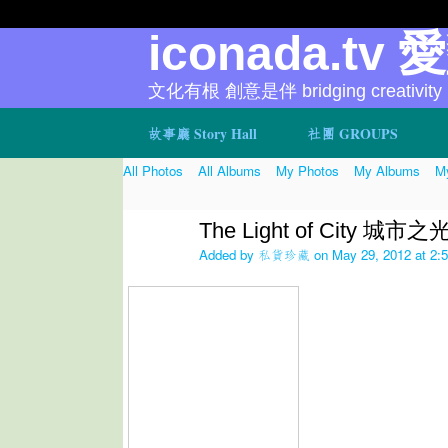
iconada.tv 
文化有根 創意是伴 bridging creativity
故事廳 Story Hall
社團 GROUPS
All Photos
All Albums
My Photos
My Albums
My
The Light of City 城市之
Added by
私貨珍藏
on May 29, 2012 at 2: