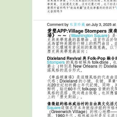
泰柬邊界事變，不只是東協的內部問題，更是南海
事商業、文創還是文教，沒有近憂之時，也不妨長
麼理所當然嗎？“南海東籬”豈是叙事藝術的修詞？“
光普照嗎？
Comment by
私貨珍藏
on July 3, 2025 at
愛墾APP:Village Stomper
場》～～
（
Washington Square
）是
史與美學意義的器樂曲，這首作品於1
成為當時美國排行榜上的熱門曲目，
與文化環境有著深刻的象徵意義。以
歷史與美學意義面向：
Dixieland Revival
與 Folk-Pop
融合
Stompers
的風格被稱為 folk-dixi
爵士（特別是 New Orleans 的 Dixi
謠風格的混合形式。
《華盛頓廣場》是這種風格的代表曲
代感：Dixieland 的小號、長號、
起20世紀初的爵士年代記憶。同時，
鮮明，貼近60年代 folk-pop 音樂
風格的混搭，既向過去致敬，也回應
上的「歷史對話」。
像徵紐約格林威治村的自由與文化活
Square
這個名字本身就指涉紐約市格
（Greenwich Village）的核心地
園。1960年代，格林威治村是反主