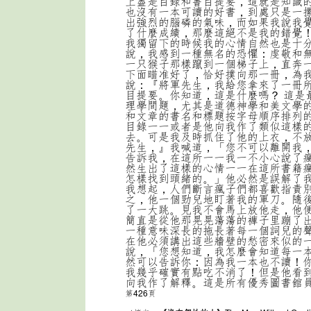
上盡是目錄和書目提要，這就是知識
也沒有一本可讀的好書，到處只是一
出強烈的腦磷的氣味，而如果我說我
了什麼成績，那麼這絕不是我的錯覺
我獨留下的時候我的心情自然也是十
說，我感到一種無名的恐懼：虔敬和
一只猴子那樣躥到一個梯子上，直奔
下面瞄准好了，恰好撲向那一冊，為
說：『將軍先生，我給您拿來了一冊
目提要。你知道，這是什麼嗎？ 這是
理學間題，尤其是道德神學和美文學
和文章的書名和標題按字母順序排列
目錄一一或者是他向我作了類似這樣
去。可是我及時抓住了他的上衣，不
先生，』我喊道，「您不可以離開我
告訴我，在這所一一我一不小心說了
然生出了這樣的心情一一在這所書籍
怎樣找到頭緒的。」他必然是誤解了
我想起，人們斷言瘋子們都喜歡指責
之，他一個勁兒地盯著我的軍刀。隨
了一大跳。見我不會馬上放他走，他
簡直是從他那晃晃蕩蕩的褲子里蹦了
一種意味深長的拖長著每一個詞兒的
在他必須講出這些牆壁的愁密來似的
說，「您想知道，我怎麼會知道每一
然可以告訴你：因為我一本也不讀！
我幾乎確實有點吃不消了！但是他看
向我作了解釋。這是所有優秀圖書館
第426頁