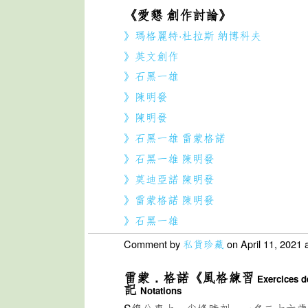
《愛懇 創作討論》
》瑪格麗特·杜拉斯 納博科夫
》英文創作
》石黑一雄
》陳明發
》陳明發
》石黑一雄 雷蒙格諾
》石黑一雄 陳明發
》莫迪亞諾 陳明發
》雷蒙格諾 陳明發
》石黑一雄
Comment by
私貨珍藏
on April 11, 2021 
雷蒙．格諾《風格練習
Exercices de
記
Notations