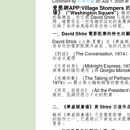
Comment by
私貨珍藏
on July 1, 2025 a
愛墾網APP:Village Stomper
場》
（"Washington Square"）
雖
的器樂曲，但它與 David Shire 
間，確實存在一些有趣而深刻的美學
反映了他作曲風格的某些核心特質。
一、David Shire
電影配樂的特色回顧
David Shire（大衛·夏爾）在《華
受肯定的電影配樂作曲家，他的代表
《對話》（The Conversation, 19
內省式處理
《午夜快車》（Midnight Express, 
與節奏的強烈運用（與 Giorgio Morod
《危機倒數》（The Taking of Pelham O
1974）— 爵士與大編制銅管的動感風
《再見，我愛你》（All the President’
微妙、低調但張力十足的配樂
二、《華盛頓廣場》與 Shire
日後作
雖然《華盛頓廣場》不是電影配樂，但作為
的創作之一，已展現以下與他未來配
要素：