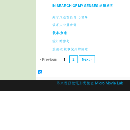
I
N SEARCH OF MY SENSES 追隨感官
維琴尼亞薩提爾·心質學
故事人心靈素質
敘事·創意
說好的俳句
旅遊·把故事說好的快意
‹ Previous
1
2
Next ›
© 2026 Created by
馬來西亞微電影實驗室 Micro Movie Lab
.
Powered by