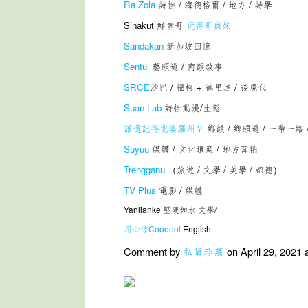
Ra Zola
詩性 / 海德格爾 / 地方 / 詩學
Sinakut 鮮拿哥
玩得哥與妹
Sandakan
新加坡回憶
Sentul
藝頻道 / 商韻敘事
SRCE
沙巴 / 福柯 + 德里達 / 後現代
Suan Lab
詩性動漫/生態
誰還記得北婆羅州？
鄉韻 / 鄉頻道 / 一帶一路
Suyuu
媒軆 / 文化遺産 / 地方营销
Trengganu
（旅遊 / 文學 / 美學 / 都德）
TV Plus
電影 / 媒軆
Yanlianke 堅硬如水 文學/
用心涼Coooool
English
Comment by
私貨珍藏
on April 29, 2021 