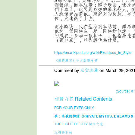
S線公車上，尖峰時刻。一名二十六歲
帽繫繩，而非絲帶；脖子過長，像是
們下車了。此男對身旁的乘客發火。
人經過就推擠他。想裝兇的哭腔。男
位，火速衝了上去。
兩小時後，我在聖拉劄車站前、羅馬廣
他和一個同伴在一起，同伴對他說：
的風衣上多加一顆扣子。」他指給他
（領口處），並告訴他為什麼。
https://en.wikipedia.org/wiki/Exercises_in_Style
《風格練習》中文版電子書
Comment by
私貨珍藏
on March 29, 2021
(Source
相關内容 Related Contents
FOR YOUR EYES ONLY
夢：私我的神話〈PRIVATE MYTHS: DREAMS & 
THE LIGHT OF CITY 城市之光
玩得哥和妹