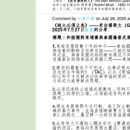
（摘自：
《沒有個性的人》
The Man Without Qu
地利小說家羅伯特·穆齊爾 [ Robert Musil，1880
說，分三部。小說背景設在奧匈帝國的最後歲月。
Comment by
私貨珍藏
on July 28, 2025 
《砲火必須止息》——來自楊榮文（Geo
2025年7月27日
臉書
的分享
標題：和誼圈對柬埔寨與泰國爆發武
1.
東南亞歷經數十年的和平——東協
與培養的戰略互信與友誼——已被打
再沉寂。與會員國內部的衝突情況不
突爆發於兩個東協成員國之間——柬
2.衝突的嚴重性不可低估。此舉從根
亞友好合作條約》（TAC）以及《東
的以和平方式解決分歧與爭端的原則
力或武力威脅解決問題。
3.必須迅速終止這場武裝衝突，同時
問題上的原則立場。必須創造有利於
條件。
4.現在急需展開外交行動。為了防止
模的暴力事件，並為直接瞭解雙方立
章》的規定，應召開一次特別東協高
5.此等努力不應陷入關於形式（雙邊
論的泥沼。東協向來展現出靈活、敏