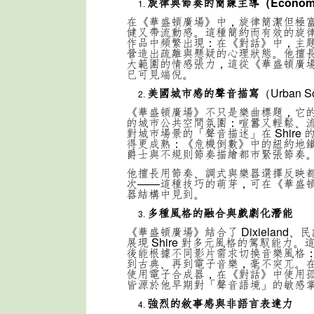
旋律與節奏的簡練主導（Economy 
在《華盛頓廣場》中，旋律簡潔但極
健又帶流動感。這種簡約而有效的旋
作品中頻繁出現：
在《對話》中，主
營造出疏離與懸疑的心理狀態。
他擅
大範圍的情感張力，這從《華盛頓廣
已可見端倪。
美國城市感的聲音描寫
（Urban So
《華盛頓廣場》不只是樂曲標題，它
的城市公共空間氛圍：喧囂又輕鬆、
對城市場景的「聲音描述」在 Shire
得更成熟：
《危機倒數》中的紐約地
爵士與不規則節奏描繪都市緊張節奏
他擅長用節奏、調式與樂器選擇反映
次——這種技巧的萌芽，可在《華盛
器結構中見到。
多種風格的融合與戲劇化潛能
《華盛頓廣場》結合了 Dixieland
展現 Shire 對多元風格的駕馭能力
後能根據不同影片需求切換音樂風格
到古典、再到電子音樂，毫不突兀。
使用電子合成器，在《對話》中使用
皆源於他早期對「聲音語境」的敏感
強烈的敘事感與非語言表達力