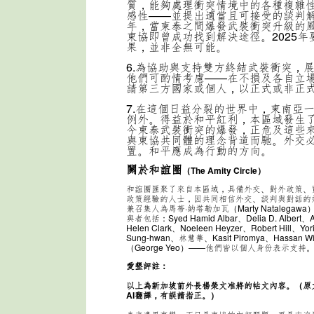
質，能夠處理衝突情境中的各種複雜
感性——並提出適當且可接受的談判解決
年，當柬泰之間爆發武裝衝突升級的
東協即曾成功找到解決途徑。2025
果，並非全無可能。
6.為協助與支持雙方終結武裝衝突，
他們可酌情考慮——在不損及各自立
請第三方國家或個人，以正式或非正
7.在這個日益分裂的世界中，東南亞
例外。得益於和平紅利，本區域發生
今柬泰武裝衝突的爆發，正危及這些
與東協共同體的理念背道而馳。外交
置。和平應成為行動的方向。
關於和誼圈
（The Amity Circle）
和誼圈匯聚了來自本區域，具備外交、對外政策、
政策經驗的人士，因共同相信外交、談判與對話的
兼召集人為馬蒂·納塔勒加瓦（Marty Natalega
與者包括：Syed Hamid Albar、Delia D. Albert、A
Helen Clark、Noeleen Heyzer、Robert Hill、Yo
Sung-hwan、林慧華、Kasit Piromya、Hassan
（George Yeo）——他們皆以個人身份表示支持
愛墾評註：
以上為新加坡前外長楊榮文准將的帖文內容。（原
AI翻譯，有誤請指正。）