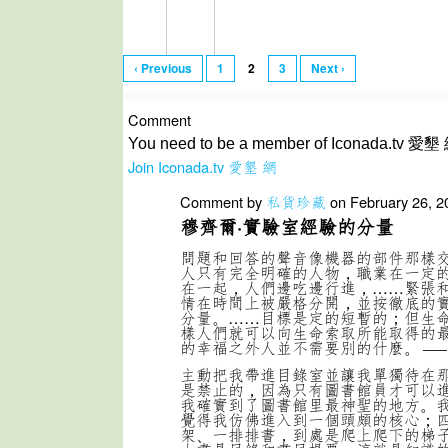
‹ Previous
1
2
3
Next ›
Comment
You need to be a member of Iconada.tv 愛墾 
Join Iconada.tv 愛墾 網
Comment by
私貨珍藏
on February 26, 2
穆齊爾·實驗室經驗的分量
問題和回答的聲音像機器的部件那樣
人只有完全明確的人物，職業在一定
在一起，人們邊吃邊行進，……緊張
情在時間上被嚴格分開，並按徹底的
分量。……目標是定的短暫的；但生
樣人們就可以向生命索取所能取得的
的幸福之外人並不需要別的什麼。
——
主動把我帶進目錄室並讓我單獨待在
是禁止的，因為只有圖書館員才可以
我確實到了圖書館里最神聖的地方。
覺得我仿佛進入到一個頭頗的核心；
架、一排排書，到處是爬上爬下的梯