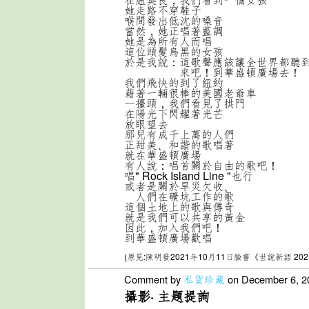
她走路不穿鞋子
喉間發出低沈的嗓音
當然，她正唱著藍調
她是為所有人而唱
這位頭髮烏黑的女孩
於是我說：這歌聲應該讓全世界都聽
來吧！到華盛頓廣場去！
我們飛快的到了紐約
藉著一輛很棒的美國老爺車
一擡頭，我們看見了拱門
在陽光下閃耀著光芒
放眼望去
那兒有成千上萬的人們
正甜美、和諧的歌唱著
就在華盛頓廣場
有人說：唱首關於自由的歌吧！
唱" Rock Island Line "也行
或者是關於旱災欠收、
人們在礦坑工作的歌
這個土地上的歌與傳奇
就是我們可以共享的黃金
因此，加入我們吧！
到華盛頓廣場歡唱
(原見:陳明發2021年10月11日臉書《世說新語 2021
Comment by
私貨珍藏
on December 6, 2
攝影· 主題提詢