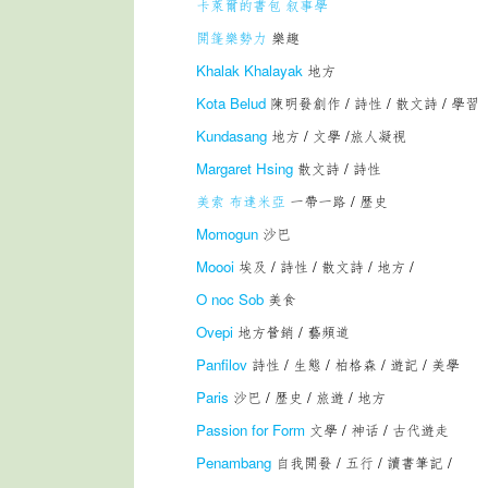
卡萊爾的書包 叙事學
開篷樂勢力
樂趣
Khalak Khalayak
地方
Kota Belud
陳明發創作 / 詩性 / 散文詩 / 學習
Kundasang
地方 / 文學 /旅人凝視
Margaret Hsing
散文詩 / 詩性
美索 布達米亞
一帶一路 / 歴史
Momogun
沙巴
Moooi
埃及 / 詩性 / 散文詩 / 地方 /
O noc Sob
美食
Ovepi
地方營銷 / 藝頻道
Panfilov
詩性 / 生態 / 柏格森 / 遊記 / 美學
Paris
沙巴 / 歴史 / 旅遊 / 地方
Passion for Form
文學 / 神话 / 古代遊走
Penambang
自我開發 / 五行 / 讀書筆記 /