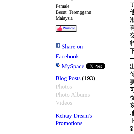
Female
Besut, Terengganu
Malaysia
Promote
Share on
Facebook
MySpace
(193)
Blog Posts
Photos
Photo Albums
Videos
Kehtay Dream's
Promotions