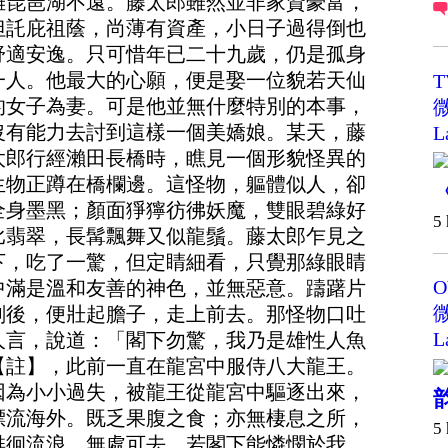
離琵琶湖不遠。藤太郎雖然並非家資豪富，
但託庇祖蔭，尚薄有資產，小日子過得倒也
舒適安逸。只可惜年已二十九歲，仍是孤身
一人。他最大的心願，便是娶一位貌若天仙
T
的女子為妻。可是他並無什麼特別的本事，
微
沒有能力去討到這樣一個美嬌娘。某天，藤
L
太郎行經瀨田長橋時，瞧見一個形貌怪異的
生物正蹲在橋欄邊。這怪物，軀體似人，卻
全身墨黑；顏面猙獰彷彿妖魔，雙眼碧綠好
5
比翡翠，長髯飄舞又似龍鬚。藤太郎乍見之
下，吃了一驚，但定睛細看，只覺那綠眼睛
O
中滿是溫和友善的神色，並無惡意。躊躇片
微
刻後，便壯起膽子，走上前去。那怪物口吐
L
人言，說道：「閣下勿驚，我乃是雄性人魚
【註】，此前一直在龍宮中服侍八大龍王。
因為小小過失，被龍王從龍宮中驅逐出來，
漂流海外。既乏果腹之食；亦無棲息之所，
5
徘徊流浪，無處可去。若閣下能憐憫於我，