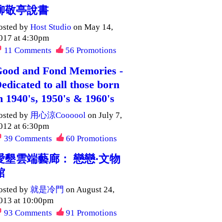
柳敬亭說書
osted by
Host Studio
on May 14,
017 at 4:30pm
11
Comments
56
Promotions
ood and Fond Memories -
edicated to all those born
n 1940's, 1950's & 1960's
osted by
用心涼Coooool
on July 7,
012 at 6:30pm
39
Comments
60
Promotions
愛墾雲端藝廊： 戀戀·文物
館
osted by
就是冷門
on August 24,
013 at 10:00pm
93
Comments
91
Promotions