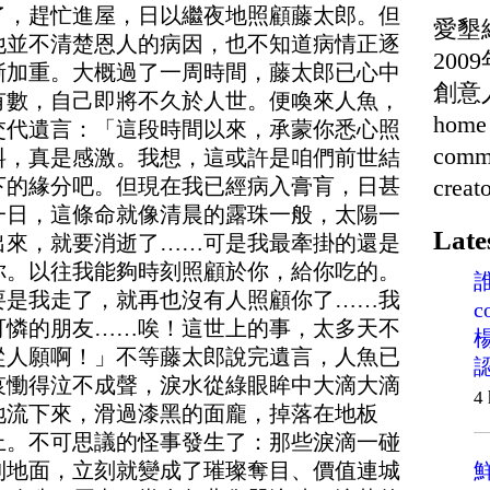
了，趕忙進屋，日以繼夜地照顧藤太郎。但
愛墾
他並不清楚恩人的病因，也不知道病情正逐
20
漸加重。大概過了一周時間，藤太郎已心中
創意
有數，自己即將不久於人世。便喚來人魚，
home 
交代遺言：「這段時間以來，承蒙你悉心照
commu
料，真是感激。我想，這或許是咱們前世結
creat
下的緣分吧。但現在我已經病入膏肓，日甚
一日，這條命就像清晨的露珠一般，太陽一
Late
出來，就要消逝了……可是我最牽掛的還是
你。以往我能夠時刻照顧於你，給你吃的。
要是我走了，就再也沒有人照顧你了……我
c
可憐的朋友……唉！這世上的事，太多天不
從人願啊！」不等藤太郎說完遺言，人魚已
哀慟得泣不成聲，淚水從綠眼眸中大滴大滴
4
地流下來，滑過漆黑的面龐，掉落在地板
上。不可思議的怪事發生了：那些淚滴一碰
到地面，立刻就變成了璀璨奪目、價值連城