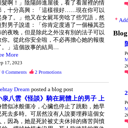
頭髮啊！」陰陽師進屋後，看了看屋裡的情
形，十分高興：「這樣很好……現在你可以
起身了。」他又在女屍耳旁唸了些咒語，然
Add
後對男子說道：「你肯定度過了一個極其恐
Blog
怖的夜晚，但是除此之外沒有別的法子可以
救你。從此你安全啦，不必再擔心她的報復
了。」這個故事的結局…
P
ee More
M
ep 17, 2023
2
0
Comments
2
Promotions
ehtay Dream
posted a blog post
小泉八雲《怪談》騎在屍體上的男子 上
P
身體似冰般僵冷，心臟也停止了跳動，她早
M
已死去多時。可居然沒有人說要埋葬這個女
2
人，因為，她是死於被丈夫休掉的痛苦與憤