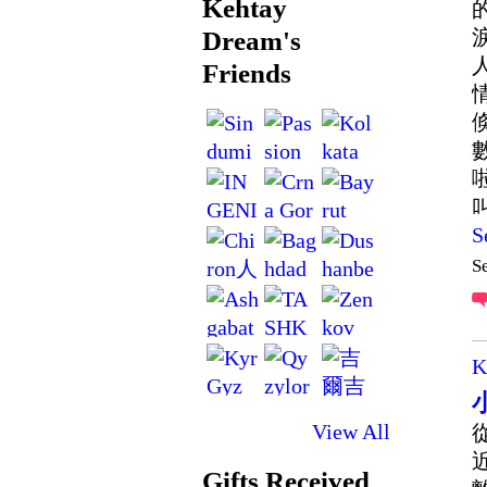
Kehtay
Dream's
Friends
S
S
K
View All
Gifts Received