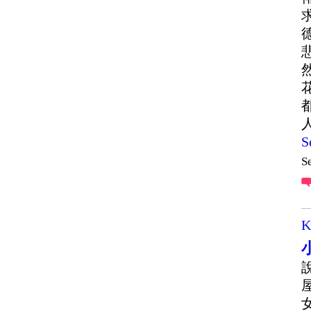
S
S
K