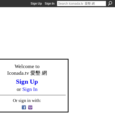
Sign Up
Sign In
Welcome to
Iconada.tv 愛墾 網
Sign Up
or
Sign In
Or sign in with: