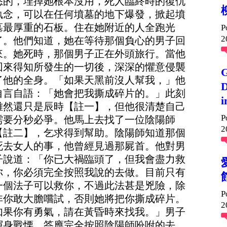
怒的，埋掉她根本沒用，死人臨終時的復仇
執念，可以在任何墳墓的地下爆發，掀起墳
墓最厚重的石板。住在她附近的人全跑光
P
2
了。他們知道，她在等待那個負心的男子回
來。她死時，那個男子正在外頭旅行。當他
回來得知所發生的一切後，深深的懼意侵襲
G
了他的全身。「如果天黑前沒人幫我，」他
D
自言自語：「她會把我撕成碎片的。」此刻
i
雖然還只是辰時【註一】，但他很清楚自己
P
需要分秒必爭。他馬上去找了一位陰陽師
2
【註二】，乞求得到幫助。陰陽師知道那個
死去女人的事，他曾經見過那屍首。他對男
子說道：「你已大禍臨頭了，但我會盡力救
你，你必須完全按照我說的去做。目前只有
一個法子可以救你，不過此法甚是兇險，除
P
非你敢大膽嚐試，否則她將把你撕成碎片。
2
如果你有勇氣，請在黃昏時來找我。」男子
渾身戰慄，答應完全按照陰陽師吩咐的去