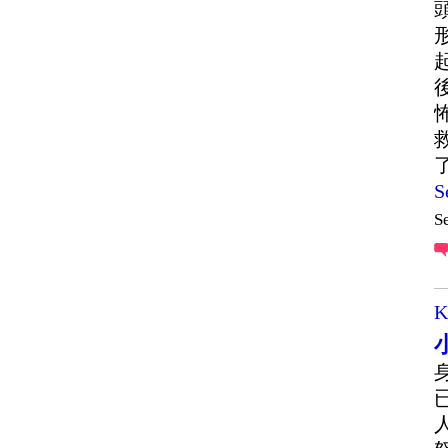
S
S
K