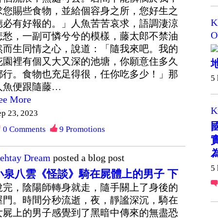
求您賜些食物，並給個容身之所，您好生之
K
德必有好報的。」人魚苦苦哀求，語調淒涼
O
悲愁，一副可憐兮兮的模樣，藤太郎不禁油
然而生同情之心，說道：「隨我來吧。我的
花園裡有個又大又深的池塘，你願意住多久
都行。食物也充足得很，任你吃多少！」那
5
人魚便跟隨藤…
ee More
K
ep 23, 2023
0
Comments
9
Promotions
ehtay Dream
posted a blog post
5
小泉八雲《怪談》騎在屍體上的男子 下
說完，陰陽師轉身就走，隨手關上了身後的
屋門。時間分秒流逝，夜，靜謐深沉，騎在
女屍上的男子感覺到了黑暗中傳來的無盡恐