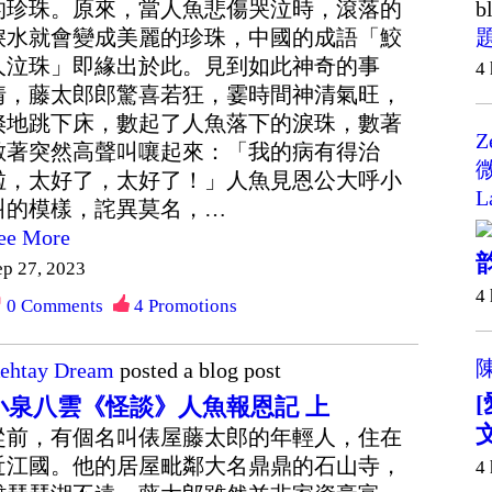
b
的珍珠。原來，當人魚悲傷哭泣時，滾落的
淚水就會變成美麗的珍珠，中國的成語「鮫
人泣珠」即緣出於此。見到如此神奇的事
4
情，藤太郎郎驚喜若狂，霎時間神清氣旺，
倏地跳下床，數起了人魚落下的淚珠，數著
Z
數著突然高聲叫嚷起來：「我的病有得治
微
啦，太好了，太好了！」人魚見恩公大呼小
L
叫的模樣，詫異莫名，…
ee More
ep 27, 2023
4
0
Comments
4
Promotions
ehtay Dream
posted a blog post
小泉八雲《怪談》人魚報恩記 上
從前，有個名叫俵屋藤太郎的年輕人，住在
近江國。他的居屋毗鄰大名鼎鼎的石山寺，
4