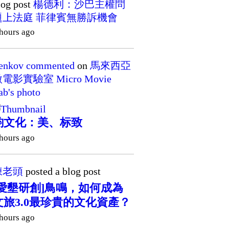
log post
楊德利：沙巴主權問
題上法庭 菲律賓無勝訴機會
 hours ago
enkov
commented
on
馬來西亞
電影實驗室 Micro Movie
ab's
photo
韵文化：美、标致
 hours ago
陳老頭
posted a blog post
[愛墾研創]鳥鳴，如何成為
文旅3.0最珍貴的文化資產？
 hours ago