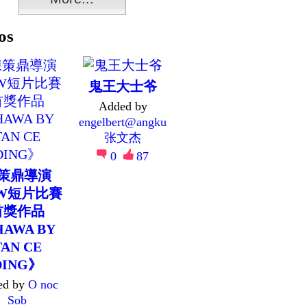
os
鬼王大士爷
Added by
engelbert@angku
张文杰
0
87
策鼎導演
W短片比賽
首獎作品
AWA BY
TAN CE
DING》
ed by
O noc
Sob