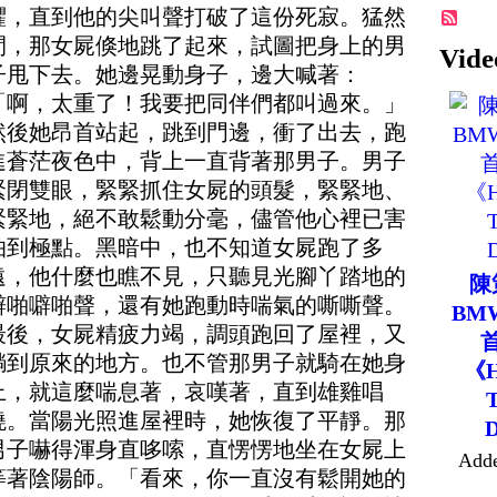
懼，直到他的尖叫聲打破了這份死寂。猛然
間，那女屍倏地跳了起來，試圖把身上的男
Vide
子甩下去。她邊晃動身子，邊大喊著：
「啊，太重了！我要把同伴們都叫過來。」
然後她昂首站起，跳到門邊，衝了出去，跑
進蒼茫夜色中，背上一直背著那男子。男子
緊閉雙眼，緊緊抓住女屍的頭髮，緊緊地、
緊緊地，絕不敢鬆動分毫，儘管他心裡已害
怕到極點。黑暗中，也不知道女屍跑了多
遠，他什麼也瞧不見，只聽見光腳丫踏地的
陳
噼啪噼啪聲，還有她跑動時喘氣的嘶嘶聲。
BM
最後，女屍精疲力竭，調頭跑回了屋裡，又
躺到原來的地方。也不管那男子就騎在她身
《H
上，就這麼喘息著，哀嘆著，直到雄雞唱
曉。當陽光照進屋裡時，她恢復了平靜。那
男子嚇得渾身直哆嗦，直愣愣地坐在女屍上
Add
等著陰陽師。「看來，你一直沒有鬆開她的