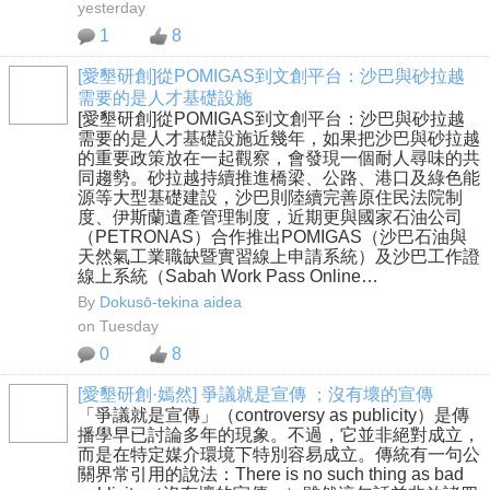
yesterday
1
8
[愛墾研創]從POMIGAS到文創平台：沙巴與砂拉越
需要的是人才基礎設施
[愛墾研創]從POMIGAS到文創平台：沙巴與砂拉越
需要的是人才基礎設施近幾年，如果把沙巴與砂拉越
的重要政策放在一起觀察，會發現一個耐人尋味的共
同趨勢。砂拉越持續推進橋梁、公路、港口及綠色能
源等大型基礎建設，沙巴則陸續完善原住民法院制
度、伊斯蘭遺產管理制度，近期更與國家石油公司
（PETRONAS）合作推出POMIGAS（沙巴石油與
天然氣工業職缺暨實習線上申請系統）及沙巴工作證
線上系統（Sabah Work Pass Online…
By
Dokusō-tekina aidea
on Tuesday
0
8
[愛墾研創·嫣然] 爭議就是宣傳 ；沒有壞的宣傳
「爭議就是宣傳」（controversy as publicity）是傳
播學早已討論多年的現象。不過，它並非絕對成立，
而是在特定媒介環境下特別容易成立。傳統有一句公
關界常引用的說法：There is no such thing as bad