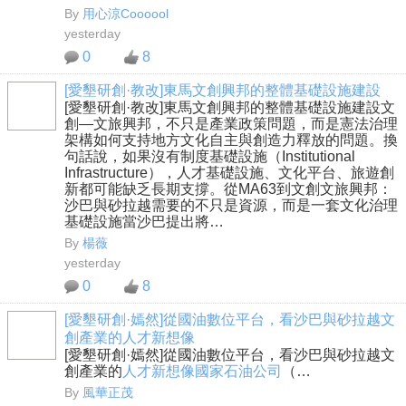
By
用心涼Coooool
yesterday
0
8
[愛墾研創·教改]東馬文創興邦的整體基礎設施建設
[愛墾研創·教改]東馬文創興邦的整體基礎設施建設文
創—文旅興邦，不只是產業政策問題，而是憲法治理
架構如何支持地方文化自主與創造力釋放的問題。換
句話說，如果沒有制度基礎設施（Institutional
Infrastructure），人才基礎設施、文化平台、旅遊創
新都可能缺乏長期支撐。從MA63到文創文旅興邦：
沙巴與砂拉越需要的不只是資源，而是一套文化治理
基礎設施當沙巴提出將…
By
楊薇
yesterday
0
8
[愛墾研創·嫣然]從國油數位平台，看沙巴與砂拉越文
創產業的人才新想像
[愛墾研創·嫣然]從國油數位平台，看沙巴與砂拉越文
創產業的
人才新想像
國家石油公司
（…
By
風華正茂