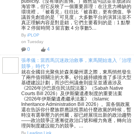
publicity.（沒有壞的宣傳。）雖然這句話並非放諸四
海皆準，但它反映了一個重要原理：在注意力稀缺的
環境裡，「被看見」往往比「被喜歡」更有價值。爭
議首先創造的是「可見度」大多數平台的演算法並不
真正理解內容是對是錯，它們主要看到的是：1 點擊
率 2 停留時間 3 留言數 4 分享數5…
By
iPLOP
on Tuesday
0
4
張孝儀：當西馬沉迷政治敘事，東馬開始進入「治理
競爭」時代？
就在全國目光聚焦於森美蘭州選之際，東馬悄然發生
了兩件值得關注的大事。砂拉越持續推進了多項大型
基礎建設計劃，而沙巴州議會則提呈並通過涉及
《2026年沙巴原住民法院法案》（Sabah Native
Courts Bill 2026）及伊斯蘭遺產制度的重要法案
《2026年伊斯蘭遺產繼承法案》（Islamic
Inheritance Administration Bill 2026）。當各個政黨
還在告訴你什麼族群應該投票給什麼政黨的時候，暫
時沒有選舉壓力的州屬，卻已經展現出新的政治趨勢
——政治競爭正逐漸從政治口號和權力角逐，轉向治
理與制度建設能力的競爭。…
By
Leading Link