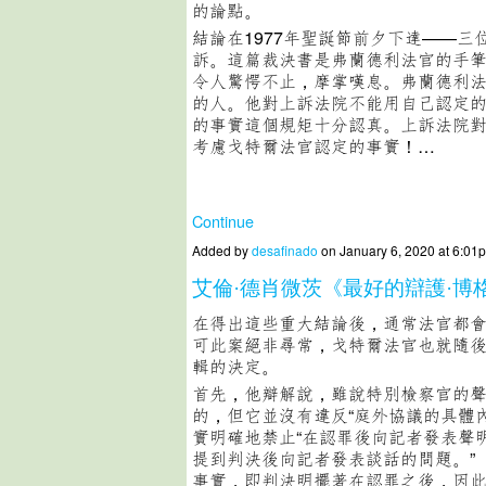
的論點。
結論在1977年聖誕節前夕下達——三
訴。這篇裁決書是弗蘭德利法官的手
令人驚愕不止，摩掌嘆息。弗蘭德利
的人。他對上訴法院不能用自己認定
的事實這個規矩十分認真。上訴法院
考慮戈特爾法官認定的事實！…
Continue
Added by
desafinado
on January 6, 2020 at 6:
艾倫·德肖微茨《最好的辯護·博
在得出這些重大結論後，通常法官都
可此案絕非尋常，戈特爾法官也就隨
輯的決定。
首先，他辯解說，雖說特別檢察官的
的，但它並沒有違反“庭外協議的具體
實明確地禁止“在認罪後向記者發表聲明
提到判決後向記者發表談話的問題。”
事實，即判決明擺著在認罪之後，因