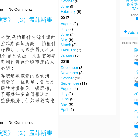
October
(6)
賽首獎
June
(9)
17pm — No Comments
TA
February
(6)
Adde
2017
喉案》（3）孟菲斯審
August
(2)
July
(7)
Add 
June
(7)
公堂,是帕里什公訴生涯的
May
(9)
孟菲斯律師所說：“帕里什
BLOG PO
March
(3)
的好辦法，而男演員又不如
February
(7)
里什自己承認，他對雷姆斯
January
(5)
Po
Fe
參與制作黃色淫穢電影的人
2016
被起訴：
December
(3)
《
November
(3)
有專演這類電影的男女演
October
(10)
Po
們塑造了一位明星，竟至是
Fe
September
(11)
不聽話時狠揍你一頓那樣。
August
(6)
作了那麼許多宣傳報道之
July
(3)
June
(5)
會益發飛騰，但如果狠揍他
Po
May
(6)
April
(4)
Go
th
14pm — No Comments
Po
喉案》（2）孟菲斯審
愛