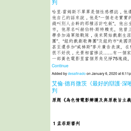
判
哈里·雷姆斯不單單是個性感標誌，他
他自己的話來說，他是“一個老老實實
錢叫別人去幹的那種活計吃飯”。他出
市。他原名叫赫伯特·斯特賴克。他曾
學參加海軍陸戰隊，後來開始戲劇生涯
團”、“紐約戲劇歌舞團”及紐約市“美國
甚至還參加“威梯斯”麥片廣告表演。在1
很不好找，光景相當慘淡……有一個
一部黃色電影里當個男角兒掙75塊錢。
Continue
Added by
desafinado
on January 6, 2020 at 6:
艾倫·德肖微茨《最好的辯護·深
判
原题《為色情電影辯護及與原教旨主
1
孟菲斯審判