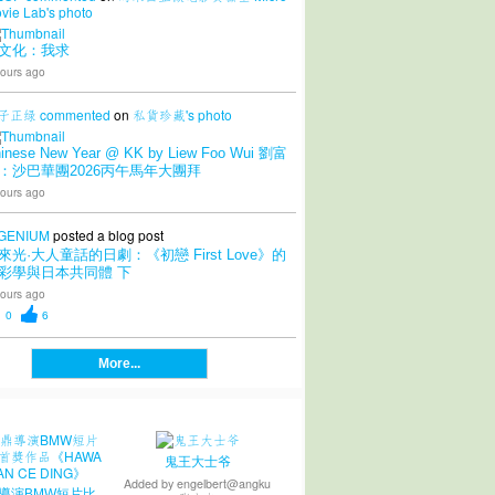
vie Lab's
photo
文化：我求
ours ago
子正绿
commented
on
私貨珍藏's
photo
inese New Year @ KK by Liew Foo Wui 劉富
：沙巴華團2026丙午馬年大團拜
ours ago
GENIUM
posted a blog post
來光·大人童話的日劇：《初戀 First Love》的
彩學與日本共同體 下
ours ago
0
6
More...
鬼王大士爷
Added by
engelbert@angku
導演BMW短片比