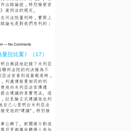
以作出結論說，特別檢察官
羅》案例法的規定。
官在州法院量刑時，實際上
的結論也是對我們有利的：
59pm — No Comments
格曼拉比案》（17）
庭明白無誤地記錄下米利亞
對聯邦法院的判決極為不
利亞法官看到這篇報道時，
議，判處博格曼相同的刑
清楚地向米利亞法官傳遞
式提出建議的真實想法。這
前，拉長臉正式建議他也判
他自己心里明白米利亞法
接受他的“建議”，特別檢
公事公辦了。新聞媒介對這
聞節目里都播放聽證人參加