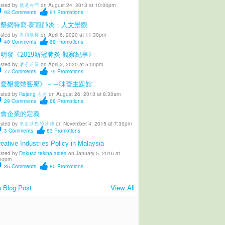
sted by
就是冷門
on August 24, 2013 at 10:00pm
93
Comments
91
Promotions
愛墾網特寫·新冠肺炎：人文景觀
sted by
罗刹蜃楼
on April 6, 2020 at 11:30pm
40
Comments
69
Promotions
明發《2019新冠肺炎 觀察紀事》
sted by
葉子正绿
on April 2, 2020 at 5:00pm
77
Comments
75
Promotions
《愛墾雲端藝廊》～～味蕾主題館
sted by
Rajang 左岸
on August 26, 2013 at 8:30am
29
Comments
68
Promotions
社會企業的定義
sted by
來自沙巴的沙邦
on November 4, 2015 at 7:30pm
3
Comments
83
Promotions
eative Industries Policy in Malaysia
sted by
Dokusō-tekina aidea
on January 5, 2016 at
00pm
35
Comments
80
Promotions
 Blog Post
View All