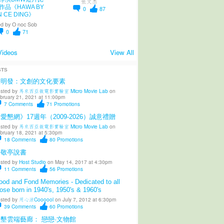
张文杰
作品《HAWA BY
0
87
N CE DING》
d by
O noc Sob
0
71
Videos
View All
STS
陳明發：文創的文化要素
sted by
馬來西亞微電影實驗室 Micro Movie Lab
on
bruary 21, 2021 at 11:00pm
7
Comments
71
Promotions
愛懇網》17週年（2009-2026）誠意禮贈
sted by
馬來西亞微電影實驗室 Micro Movie Lab
on
bruary 18, 2021 at 5:30pm
18
Comments
80
Promotions
柳敬亭說書
sted by
Host Studio
on May 14, 2017 at 4:30pm
11
Comments
56
Promotions
od and Fond Memories - Dedicated to all
ose born in 1940's, 1950's & 1960's
sted by
用心涼Coooool
on July 7, 2012 at 6:30pm
39
Comments
60
Promotions
墾雲端藝廊： 戀戀·文物館