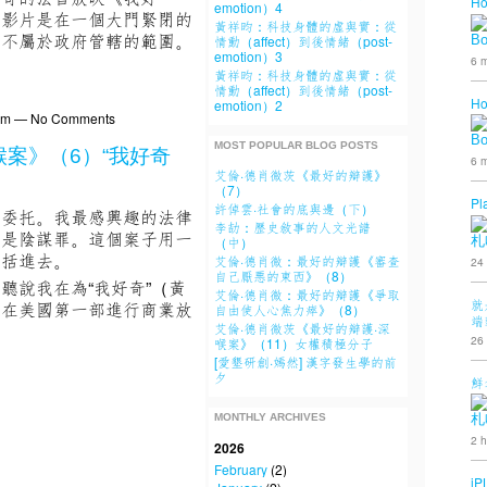
Ho
emotion）4
該影片是在一個大門緊閉的
黃祥昀：科技身體的虛與實：從
就不屬於政府管轄的範圍。
B
情動（affect）到後情緒（post-
emotion）3
6 m
黃祥昀：科技身體的虛與實：從
情動（affect）到後情緒（post-
Ho
emotion）2
29pm — No Comments
B
MOST POPULAR BLOG POSTS
喉案》（6）“我好奇
6 m
艾倫·德肖微茨《最好的辯護》
（7）
Pl
許倬雲·社會的底與邊（下）
受委托。我最感興趣的法律
李劼：歷史敘事的人文光譜
二是陰謀罪。這個案子用一
札
（中）
包括進去。
艾倫·德肖微：最好的辯護《審查
24
自己厭悪的東西》（8）
聽說我在為“我好奇”（黃
艾倫·德肖微：最好的辯護《爭取
就
是在美國第一部進行商業放
自由使人心焦力瘁》（8）
端
艾倫·德肖微茨《最好的辯護·深
26
喉案》（11）女權積極分子
[愛墾研創·嫣然] 漢字發生學的前
夕
鮮
MONTHLY ARCHIVES
札
2 h
2026
February
(2)
iP