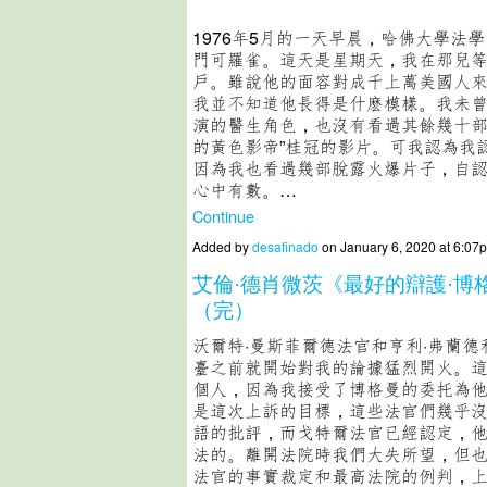
1976年5月的一天早晨，哈佛大學法
門可羅雀。這天是星期天，我在那兒等
戶。雖說他的面容對成千上萬美國人
我並不知道他長得是什麽模樣。我未
演的醫生角色，也沒有看過其餘幾十部
的黃色影帝”桂冠的影片。可我認為我
因為我也看過幾部脫露火爆片子，自
心中有數。…
Continue
Added by
desafinado
on January 6, 2020 at 6:
艾倫·德肖微茨《最好的辯護·博
（完）
沃爾特·曼斯菲爾德法官和亨利·弗蘭
臺之前就開始對我的論據猛烈開火。
個人，因為我接受了博格曼的委托為
是這次上訴的目標，這些法官們幾乎
語的批評，而戈特爾法官已經認定，
法的。離開法院時我們大失所望，但
法官的事實裁定和最高法院的例判，