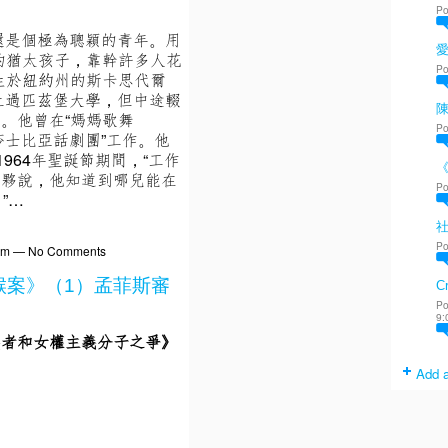
Po
還是個極為聰穎的青年。用
的猶太孩子，靠幹許多人花
Po
生於紐約州的斯卡思代爾
上過匹茲堡大學，但中途輟
陳
。他曾在“媽媽歌舞
Po
莎士比亞話劇團”工作。他
964年聖誕節期間，“工作
家夥說，他知道到哪兒能在
Po
”…
Po
11pm — No Comments
喉案》（1）孟菲斯審
Cr
Po
9:
義者和女權主義分子之爭》
Add a