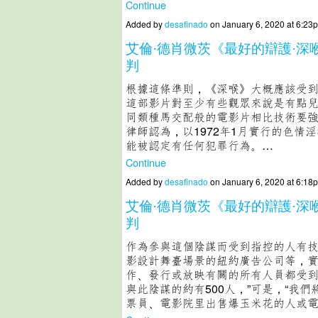
Continue
Added by
desafinado
on January 6, 2020 at 6:
艾倫·德肖微茨《最好的辯護·深
判
根據這條準則，《深喉》大概應該受
這部影片對至少有些觀眾來說是有點
同類種馬交配般的電影片相比技術要
律師認為，以1972年1月實行的色情
能被認定有任何犯罪行為。…
Continue
Added by
desafinado
on January 6, 2020 at 6:
艾倫·德肖微茨《最好的辯護·深
判
作為參與這個陰謀而受到指控的人有
影設計舞臺場景的紐約廣告公司等，
作、發行或放映有關的所有人員都受到
與此陰謀的約有500人，”可是，“我
票員、電影院里出售爆玉米花的人或電