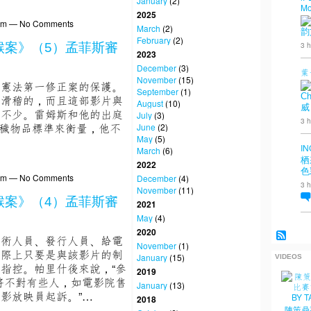
January
(2)
Mo
2025
23pm — No Comments
March
(2)
韵
February
(2)
3 h
喉案》（5）孟菲斯審
2023
December
(3)
葉
November
(15)
到憲法第一修正案的保護。
September
(1)
Ch
兒滑稽的，而且這部影片與
August
(10)
威
強不少。雷姆斯和他的出庭
July
(3)
3 h
淫穢物品標準來衡量，他不
June
(2)
May
(5)
IN
March
(6)
栖
2022
色
18pm — No Comments
December
(4)
3 h
November
(11)
喉案》（4）孟菲斯審
2021
May
(4)
2020
技術人員、發行人員、給電
November
(1)
實際上只要是與該影片的制
January
(15)
VIDEOS
指控。帕里什後來說，“參
2019
們將不對有些人，如電影院售
January
(13)
影放映員起訴。”…
2018
陳策鼎