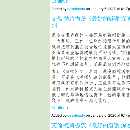
Continue
Added by
desafinado
on January 6, 2020 at 6:
艾倫·德肖微茨《最好的辯護·深
判
很多冷眼旁觀的人都認為把雷姆斯帶上
一大發明。正如一位熟悉帕里什手腕的
覺得把演員擺在被告地位是擴大宣傳
女演員那麼容易觸發公眾的同情。”帕
提起訴訟的目的就在於向世人宣告，
誰也不能逍遙法外，必將毫無例外地
直到《深喉》問世之前，還沒聽說過
員。可是在《深喉》這部電影里，他
可忍孰不可忍的地步，正像你爹在你
是啊，如果斯特賴克先生在新聞媒介
後，輕而易舉地逃脫責任，他的事業
幾下，或許他會三思而後行。…
Continue
Added by
desafinado
on January 6, 2020 at 6:
艾倫·德肖微茨《最好的辯護·深