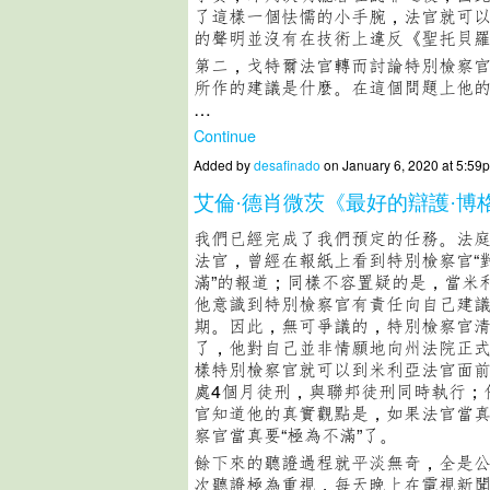
了這樣一個怯懦的小手腕，法官就可
的聲明並沒有在技術上違反《聖托貝
第二，戈特爾法官轉而討論特別檢察
所作的建議是什麼。在這個問題上他
…
Continue
Added by
desafinado
on January 6, 2020 at 5:
艾倫·德肖微茨《最好的辯護·博
我們已經完成了我們預定的任務。法
法官，曾經在報紙上看到特別檢察官“
滿”的報道；同樣不容置疑的是，當米
他意識到特別檢察官有責任向自己建
期。因此，無可爭議的，特別檢察官
了，他對自己並非情願地向州法院正
樣特別檢察官就可以到米利亞法官面
處4個月徒刑，與聯邦徒刑同時執行；
官知道他的真實觀點是，如果法官當真
察官當真要“極為不滿”了。
餘下來的聽證過程就平淡無奇，全是
次聽證極為重視，每天晚上在電視新