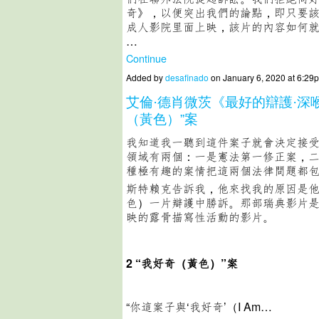
奇》，以便突出我們的論點，即只要
成人影院里面上映，該片的內容如何
…
Continue
Added by
desafinado
on January 6, 2020 at 6:
艾倫·德肖微茨《最好的辯護·深
（黃色）”案
我知道我一聽到這件案子就會決定接
領域有兩個：一是憲法第一修正案，
種極有趣的案情把這兩個法律問題都
斯特賴克告訴我，他來找我的原因是他
色）一片辯護中勝訴。那部瑞典影片
映的露骨描寫性活動的影片。
2 “
我好奇（黃色）
”
案
“你這案子與‘我好奇’（I Am…