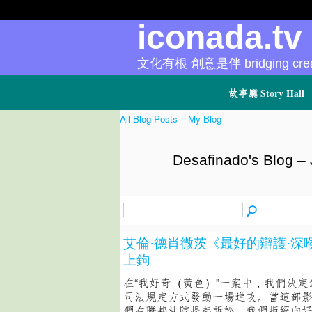
iconada.t
文化有根 創意是伴 bridging creat
故事廳 Story Hall
All Blog Posts
My Blog
Desafinado's Blog –
艾倫·德肖微茨《最好的辯護·深
上鉤
在“我好奇（黃色）”一案中，我們決
司法規定方式發動一場進攻。當這部
們在聯邦法院提起訴訟。我們拒絕向