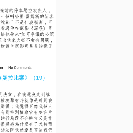
學院前的停車場空寂無人，
一個叫哈里·雷姆斯的新客
來說都已不是什麽秘密，可
曾看過他在電影《深喉》里
給他帶來“無可爭議的公認
認出他來大概不會有問題，
認對黃色電影明星長的樣子
07pm — No Comments
格曼拉比案》（19）
德利法官，在我還沒走到講
這種攻擊有時就像是針對我
他辯護；我覺得好像我個人
沒有對特別檢察官有隻言片
他的行為既不合時宜又是非
也很疑惑為什麼有了戈特爾
上訴法院竟然還是否決我們