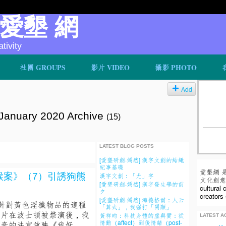
v 愛墾 網
ivity
社團 GROUPS
影片 VIDEO
攝影 PHOTO
Add
 January 2020 Archive
(15)
LATEST BLOG POSTS
[愛墾研創·嫣然] 漢字文創的結繩
紀事基礎
愛墾網 
喉案》（7）引誘狗熊
漢字文創：「尤」字
文化創意人
[愛墾研創·嫣然] 漢字發生學的前
cultural
夕
creators 
[愛墾研創·嫣然] 海德格爾：人云
定針對黃色淫穢物品的這種
「算式」，我强打「開顯」
影片在波士頓被禁演後，我
黃祥昀：科技身體的虛與實：從
LATEST AC
情動（affect）到後情緒（post-
好奇的法官放映《我好