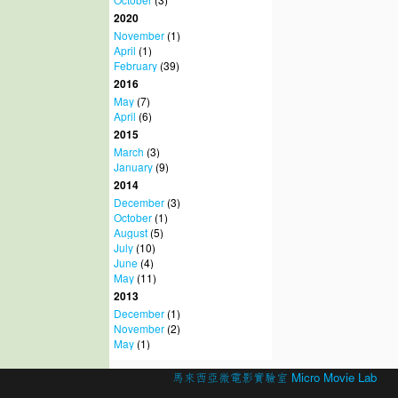
2020
November
(1)
April
(1)
February
(39)
2016
May
(7)
April
(6)
2015
March
(3)
January
(9)
2014
December
(3)
October
(1)
August
(5)
July
(10)
June
(4)
May
(11)
2013
December
(1)
November
(2)
May
(1)
© 2026 Created by
馬來西亞微電影實驗室 Micro Movie Lab
.
Powered by