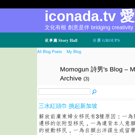
iconada.tv 
文化有根 創意是伴 bridging creativity
故事廳 Story Hall
社團 GROUPS
All Blog Posts
My Blog
Momogun 詩男's Blog – M
Archive
(3)
三水紅頭巾 挑起新加坡
解放前廣東婦女移民有3種原因：一為
遷移的依附型移民，一為違背本人意
的被動移民，一為自願出洋謀生或留