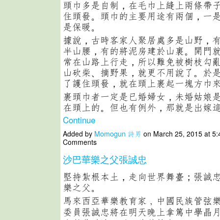
頭巾多是自制，在毛巾上縫上兩條帶
住頭發。頭巾的主要用途有兩個，一
是保暖。
據說，古時客家人聚居處多是山野，
半山腰，有的將泥房建於山裏。開門
常在山路上行走，所以難免被樹枝勾
山砍柴、摘野果，就更不用說了。於
了護住頭發，就在頭上裹起一塊方巾
裹頭巾者一定是已婚婦女，未婚姑娘
在頭上的。但也有例外，那就是出嫁
Continue
Added by
Momogun 詩男
on March 25, 2015 at 5
Comments
沙巴華樂之父張誠忠
堅持紮根本土，走向世界舞臺；張誠
樂之父。
馬來西亞華樂教育家﹐中國民族管弦
委員張誠忠將在明天晚上拿篤中學晶