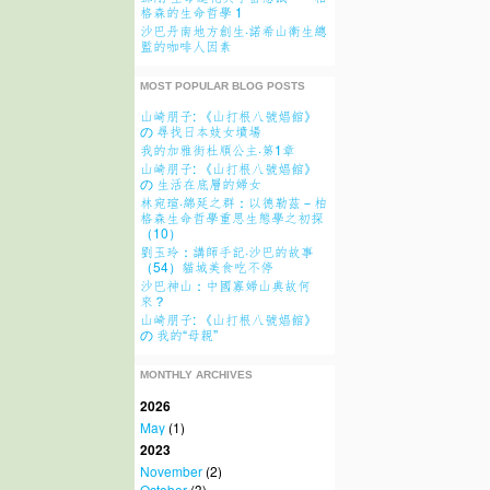
格森的生命哲學 1
沙巴丹南地方創生·諾希山衛生總
監的咖啡人因素
MOST POPULAR BLOG POSTS
山崎朋子: 《山打根八號娼館》
の 尋找日本妓女墳場
我的加雅街杜順公主·第1章
山崎朋子: 《山打根八號娼館》
の 生活在底層的婦女
林宛瑄·綿延之群：以德勒茲－柏
格森生命哲學重思生態學之初探
（10）
劉玉玲：講師手記·沙巴的故事
（54）貓城美食吃不停
沙巴神山：中國寡婦山典故何
來？
山崎朋子: 《山打根八號娼館》
の 我的“母親”
MONTHLY ARCHIVES
2026
May
(1)
2023
November
(2)
October
(3)