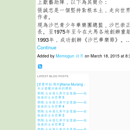
上獻藝助陣﹐以下為其簡介﹕
張誠忠是一個堅持紮根本土﹐走向世
作者。
現為沙巴青少年華樂團總監﹑沙巴崇
長。至1975年至今在大馬各地創辦重
1993年﹐成功創辦《沙巴華樂節》。
Continue
Added by
Momogun 詩男
on March 18, 2015 at 
LATEST BLOG POSTS
[愛墾研創·嫣然]Alena Murang：
来自婆羅洲森林的繆斯
鄧剛·生命進化與宇宙意識——柏
格森的生命哲學 5
鄧剛·生命進化與宇宙意識——柏
格森的生命哲學 4
鄧剛·生命進化與宇宙意識——柏
格森的生命哲學 3
鄧剛·生命進化與宇宙意識——柏
格森的生命哲學 2
鄧剛·生命進化與宇宙意識——柏