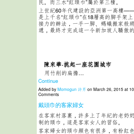
民。而三水“紅頭巾”屬於第三種。
上世紀60年代建設的亞洲第一高樓——
是上千名“紅頭巾”在18層高的腳手架
接力的辦法，一手一腳、螞蟻搬家般
遞，最終才完成這一令新加坡人驕傲
陳來華·挑起一座花園城市
用竹削的扁擔…
Continue
Added by
Momogun 詩男
on March 26, 2015 at 1
Comments
戴頭巾的客家婦女
在客家村落裏，許多上了年紀的老奶
制的頭巾，這是客家女人的習俗。
客家婦女的頭巾顏色有很多，有粉紅