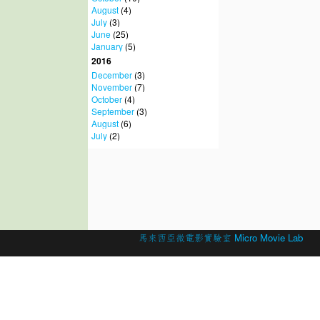
August
(4)
July
(3)
June
(25)
January
(5)
2016
December
(3)
November
(7)
October
(4)
September
(3)
August
(6)
July
(2)
© 2026 Created by
馬來西亞微電影實驗室 Micro Movie Lab
.
Powered by