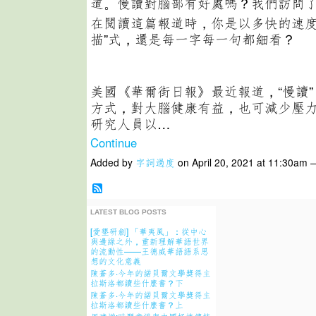
道。慢讀對腦部有好處嗎？我們訪問
在閱讀這篇報道時，你是以多快的速度
描”式，還是每一字每一句都細看？
美國《華爾街日報》最近報道，“慢讀”
方式，對大腦健康有益，也可減少壓
研究人員以…
Continue
Added by
字詞過度
on April 20, 2021 at 11:30a
LATEST BLOG POSTS
[愛墾研創] 「華夷風」：從中心
與邊緣之外，重新理解華語世界
的流動性——王德威華語語系思
想的文化意義
陳蒼多·今年的諾貝爾文學獎得主
拉斯洛都讀些什麼書？下
陳蒼多·今年的諾貝爾文學獎得主
拉斯洛都讀些什麼書？上