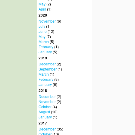
May
(2)
April
(1)
2020
November
(6)
July
(1)
June
(12)
May
(7)
March
(5)
February
(1)
January
(5)
2019
December
(2)
September
(1)
March
(1)
February
(9)
January
(6)
2018
December
(2)
November
(2)
October
(4)
August
(10)
January
(1)
2017
December
(35)
October
(10)