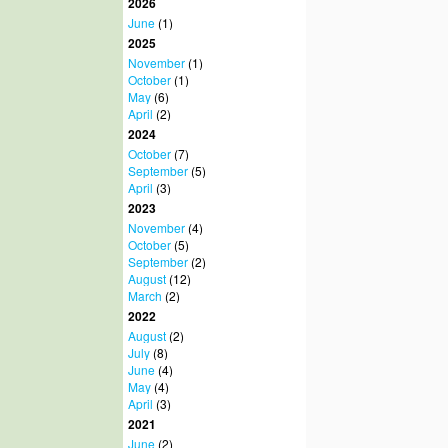
2026
June
(1)
2025
November
(1)
October
(1)
May
(6)
April
(2)
2024
October
(7)
September
(5)
April
(3)
2023
November
(4)
October
(5)
September
(2)
August
(12)
March
(2)
2022
August
(2)
July
(8)
June
(4)
May
(4)
April
(3)
2021
June
(2)