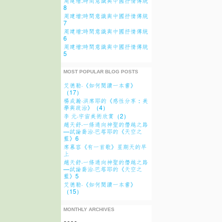
周建增:時間意識與中國抒情傳統
8
周建增:時間意識與中國抒情傳統
7
周建增:時間意識與中國抒情傳統
6
周建增:時間意識與中國抒情傳統
5
MOST POPULAR BLOG POSTS
艾德勒·《如何閱讀一本書》
（17）
楊成瀚·洪席耶的《感性分享：美
學與政治》（4）
李 元·宇宙美術欣賞（2）
趙天舒·一條通向神聖的僭越之路
—試論喬治·巴塔耶的《天空之
藍》6
席慕容《有一首歌》星期天的早
上
趙天舒·一條通向神聖的僭越之路
—試論喬治·巴塔耶的《天空之
藍》5
艾德勒·《如何閱讀一本書》
（15）
MONTHLY ARCHIVES