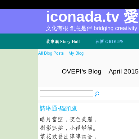
iconada.tv 
文化有根 創意是伴 bridging creativity
故事廳 Story Hall
社團 GROUPS
All Blog Posts
My Blog
OVEPI's Blog – April 201
詩琳通·貓頭鷹
皓月當空，夜色美麗，
樹影婆娑，小徑靜謐。
繁花散發出陣陣幽香，