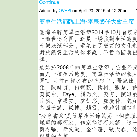
Continue
Added by
OVEPI
on April 20, 2015 at 12:20pm —
簡單生活節臨上海·李宗盛任大會主席
臺灣品牌簡單生活節2014年10月首
上海世博公園。這是一場強調生活態
音樂表演部分，還集合了豐富的文化創
對於熱愛生活的你來說，不啻為國慶
擇。
創始於2006年的簡單生活節，它並不
而是一種生活態度。簡單生活節的藝人
單”。目前已經公布的陣容中，張惠妹
雅、陳綺貞、田馥甄、樸樹、張楚、
黃貫中、Faye、楊乃文、萬芳、陳珊
佳瑩、韋禮安、盧凱彤、盧廣仲、魏
莫西子詩、梁博、趙雷、逃跑計劃等
“分享書房”是簡單生活節的另一個重
域裏的藝術家、作家等進行座談。這
爾冬強、梁文道、金宇澄、張大春、
智慧的火花。…