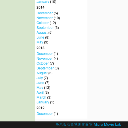
January
(10)
2014
December
(5)
November
(10)
October
(12)
September
(3)
August
(5)
June
(8)
May
(3)
2013
December
(1)
November
(4)
October
(7)
September
(3)
August
(6)
July
(7)
June
(7)
May
(13)
April
(3)
March
(3)
January
(1)
2012
December
(1)
© 2026 Created by
馬來西亞微電影實驗室 Micro Movie Lab
.