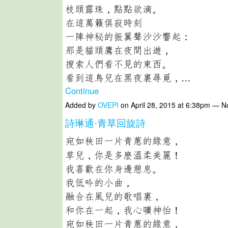
枝頭露珠，點點欲滴。
在這萬籟俱寂時刻
一陣神秘的振翼聲沙沙響起：
那是貓頭鷹在夜間出遊，
搜索人們看不見的東西。
看到這鳥兒在黑夜裏尋覓，…
Continue
Added by
OVEPI
on April 28, 2015 at 6:38pm — 
詩琳通·青草回旋詩
宛如秧田一片青蔥的綠意，
草兒，你是多麽溫柔美麗！
我喜歡在你身邊憩息。
我低吟的小曲，
融合在風兒的歌唱裏，
和你在一起，我心曠神怡！
宛如秧田一片青蔥的綠意，