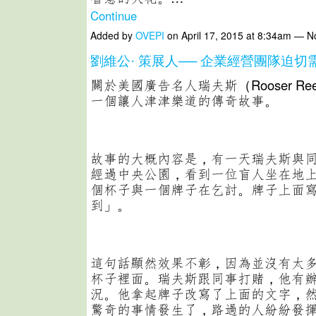
Continue
Added by
OVEPI
on April 17, 2015 at 8:34am — 
劉維公· 策展人── 企業經營團隊迫
關於美國廣告名人瑞夫斯（Rooser Re
一個讓人津津樂道的傳奇故事。
故事的大概內容是，有一天瑞夫斯與
經過中央公園，看到一位盲人坐在地
個杯子與一個牌子在乞討。牌子上面
到」。
這句話顯然效果不彰，因為並沒有太
杯子裡面。瑞夫斯跟同事打賭，他有
況。他拿起牌子改寫了上面的文字，
驚奇的事情發生了，路過的人紛紛發