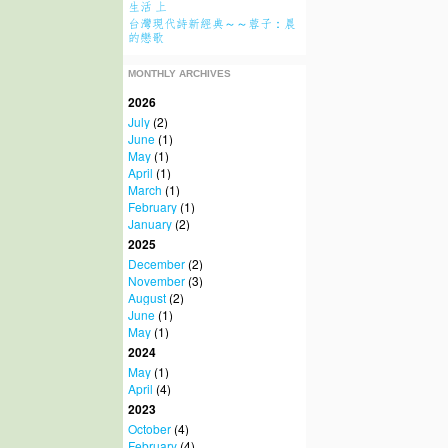
生活 上
台灣現代詩新經典～～蓉子：晨
的戀歌
MONTHLY ARCHIVES
2026
July
(2)
June
(1)
May
(1)
April
(1)
March
(1)
February
(1)
January
(2)
2025
December
(2)
November
(3)
August
(2)
June
(1)
May
(1)
2024
May
(1)
April
(4)
2023
October
(4)
February
(4)