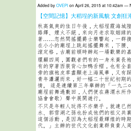
Added by
OVEPI
on April 26, 2015 at 10:42am —
【空間記憶】大稻埕的新風貌 文創狂
秋高氣爽的佳日午後，大稻埕霞海城
絡繹、煙火不絕，來向月老求取姻緣
著……忽然間搖擺爵士樂響起，一群
在小小的廟埕上跳起搖擺舞來，下腰
滾定格，古廟前頓時辦起一場歡樂的
環顧四周，圍觀者們有的一身米黃長
有的穿著西裝背心加鴨舌帽，也有全
旁的旗袍皮草盡顯老上海風華，又有
青年瀟灑而來，好一幅二十世紀初期
情。 這是連續第三年舉辦的「一九二
廟埕前舞過數回，人們便在蔣渭水所
協會會歌〉聲中展開遊行。
不只是年輕人玩得不亦樂乎，就連已
水、郭雪湖之孫也扮成他們的祖父共襄
這個活動，是因為大稻埕最輝煌的時期
代。」主辦的世代文化創業群負責人