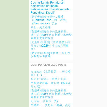
Cacing Tanah: Perjalanan
Kelestarian daripada
Kebijaksanaan Tanah kepada
Pendidikan Kreatif
[愛墾研創]哈特穆特．羅薩
（Hartmut Rosa）的「共鳴」
（Resonance）理論
章欽：美丑好壞
[愛墾研創]鏡像中的泡沫與餘
溫：從1990年代日劇看日本職場
與都會愛情的掙扎
[爱垦研创·嫣然]《波斯星空下的
焦土：论2026年冲突的文明遗
痕》
[愛墾研創·嫣然]穆斯林：馬来西
亞華裔和海南島
MOST POPULAR BLOG POSTS
洛夫的詩《血的再版－－悼亡母
詩》 (三)
棕色果•那個人．從橋上走過
中國散文經典：陳芳明《霧是我
的女兒》
[愛墾研創]鏡像中的泡沫與餘
溫：從1990年代日劇看日本職場
與都會愛情的掙扎
紀伯倫： 沙與沫 （1）
李潔等：一雙巧手「編織」美好