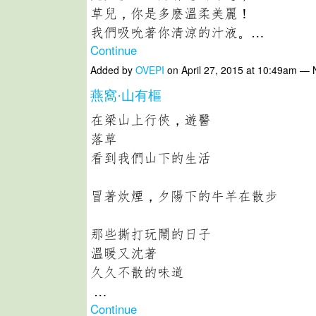
草兒，你是多麽溫柔美麗！
我們吸吮著你清涼的汁液。…
Continue
Added by
OVEPI
on April 27, 2015 at 10:49am —
燕窩·山有樞
在梁山上行俠，遊醫
落草
看到我們山下的生活
冒著炊煙，夕陽下的牛羊在散步
那些撕打玩鬧的日子
溫暖又沈著
久久不散的味道
…
Continue