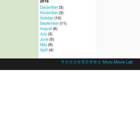
2016
December
(3)
November
(3)
October
(10)
September
(11)
August
(6)
July
(3)
June
(5)
May
(6)
April
(4)
© 2026 Created by
馬來西亞微電影實驗室 Micro Movie Lab
.
Powered by