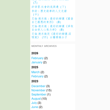
（7）
許倬雲·社會的底與邊（下）
李劼：歷史敘事的人文光譜
（中）
艾倫·德肖微：最好的辯護《審查
自己厭悪的東西》（8）
艾倫·德肖微：最好的辯護《爭取
自由使人心焦力瘁》（8）
艾倫·德肖微茨《最好的辯護·深
喉案》（11）女權積極分子
MONTHLY ARCHIVES
2026
February
(2)
January
(2)
2025
March
(2)
February
(2)
2023
December
(3)
November
(15)
September
(1)
August
(10)
July
(3)
June
(2)