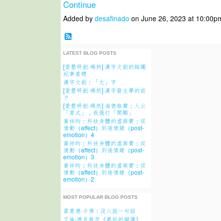
Continue
Added by
desafinado
on June 26, 2023 at 10:00
LATEST BLOG POSTS
[愛墾研創·嫣然] 漢字文創的結繩
紀事基礎
漢字文創：「尤」字
[愛墾研創·嫣然] 漢字發生學的前
夕
[愛墾研創·嫣然] 海德格爾：人云
「算式」，我强打「開顯」
黃祥昀：科技身體的虛與實：從
情動（affect）到後情緒（post-
emotion）4
黃祥昀：科技身體的虛與實：從
情動（affect）到後情緒（post-
emotion）3
黃祥昀：科技身體的虛與實：從
情動（affect）到後情緒（post-
emotion）2
MOST POPULAR BLOG POSTS
雷蒙德·卡佛：沒人說一句話
艾倫·德肖微茨《最好的辯護》