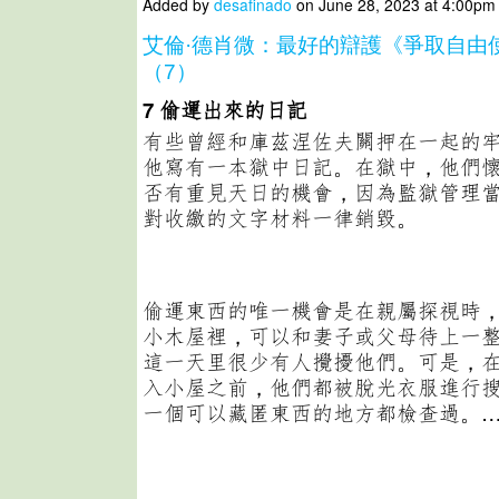
Added by
desafinado
on June 28, 2023 at 4:00p
艾倫·德肖微：最好的辯護《爭取自由
（7）
7
偷運出來的日記
有些曾經和庫茲涅佐夫關押在一起的
他寫有一本獄中日記。在獄中，他們
否有重見天日的機會，因為監獄管理
對收繳的文字材料一律銷毀。
偷運東西的唯一機會是在親屬探視時
小木屋裡，可以和妻子或父母待上一
這一天里很少有人攪擾他們。可是，
入小屋之前，他們都被脫光衣服進行
一個可以藏匿東西的地方都檢查過。