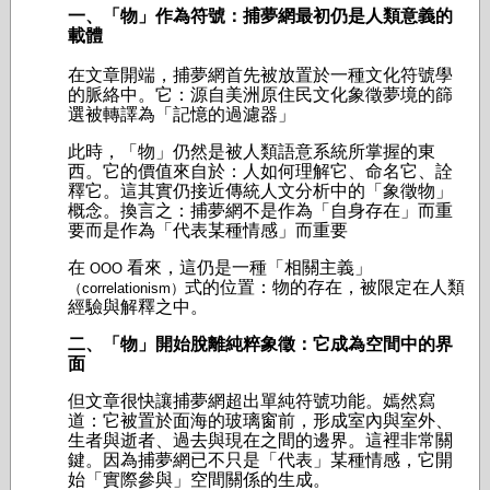
一、「物」作為符號：捕夢網最初仍是人類意義的
載體
在文章開端，捕夢網首先被放置於一種文化符號學
的脈絡中。它：源自美洲原住民文化象徵夢境的篩
選被轉譯為「記憶的過濾器」
此時，「物」仍然是被人類語意系統所掌握的東
西。它的價值來自於：人如何理解它、命名它、詮
釋它。這其實仍接近傳統人文分析中的「象徵物」
概念。換言之：捕夢網不是作為「自身存在」而重
要而是作為「代表某種情感」而重要
在
看來，這仍是一種「相關主義」
OOO
式的位置：物的存在，被限定在人類
（correlationism）
經驗與解釋之中。
二、「物」開始脫離純粹象徵：它成為空間中的界
面
但文章很快讓捕夢網超出單純符號功能。嫣然寫
道：它被置於面海的玻璃窗前，形成室內與室外、
生者與逝者、過去與現在之間的邊界。這裡非常關
鍵。因為捕夢網已不只是「代表」某種情感，它開
始「實際參與」空間關係的生成。