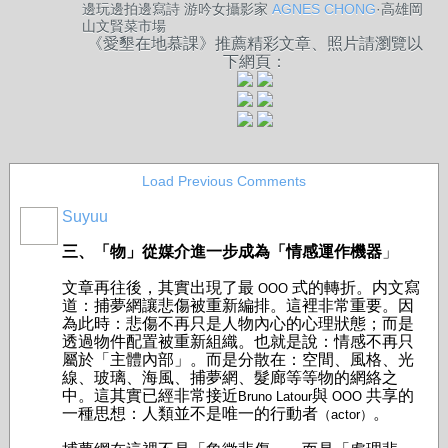
邊玩邊拍邊寫詩 游吟女攝影家
AGNES CHONG
·高雄岡
山文賢菜市場
《愛墾在地慕課》推薦精彩文章、照片請瀏覽以
下網頁：
Load Previous Comments
Suyuu
三、「物」從媒介進一步成為「情感運作機器
」
文章再往後，其實出現了最
式的轉折。
内文寫
OOO
道：捕夢網讓悲傷被重新編排。這裡非常重要。因
為此時：悲傷不再只是人物內心的心理狀態；而是
透過物件配置被重新組織。
也就是說：情感不再只
屬於「主體內部」。
而是分散在：空間、風格、光
線、玻璃、海風、捕夢網、髮廊等等物的網絡之
中。這其實已經非常接近
與
共享的
Bruno Latour
OOO
一種思想：人類並不是唯一的行動者
。
（actor）