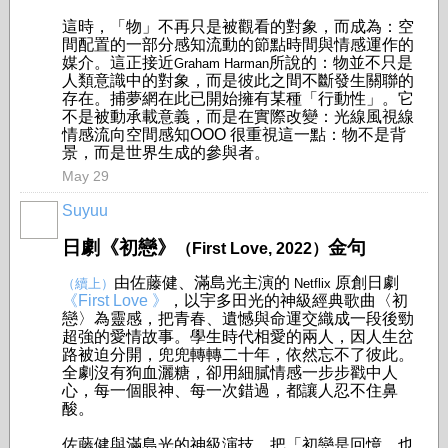
這時，「物」不再只是被觀看的對象，而成為：空
間配置的一部分感知流動的節點時間與情感運作的
媒介。這正接近
所說的：物並不只是
Graham Harman
人類意識中的對象，而是彼此之間不斷發生關聯的
存在。捕夢網在此已開始擁有某種「行動性」。它
不是被動承載意義，
而是在實際改變：光線風視線
情感流向空間感知OOO 很重視這一點：物不是背
景，而是世界生成的參與者。
May 29
Suyuu
日劇《初戀》
金句
（First Love, 2022）
由佐藤健、滿島光主演的
原創日劇
（續上）
Netflix
《First Love 》
，以宇多田光的神級經典歌曲〈初
戀〉為靈感，把青春、遺憾與命運交織成一段後勁
超強的愛情故事。學生時代相愛的兩人，因人生岔
路被迫分開，兜兜轉轉二十年，依然忘不了彼此。
全劇沒有狗血灑糖，卻用細膩情感一步步戳中人
心，每一個眼神、每一次錯過，都讓人忍不住鼻
酸。
佐藤健與滿島光的神級演技，把「初戀是回憶，也