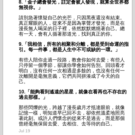
8.「金子總會發光，註定會被人發現，就算全世界都
無視你。」
請別急著懷疑自己的光芒，只因黑夜還沒有結束。
真正耀眼的人，從來不是因為掌聲才發光，而是在
漫長無人喝采的日子裡，依然默默燃燒著自己。總
有一天，會有人循著那道光，找到真正的你。
9.「我相信，所有的相聚和分離，都是受到命運的指
引。每一件事，都是人生中不可或缺的一環。」
有些人陪你走過一段路，教會你如何去愛；有些人
只停留一個季節，卻讓你學會如何告別。回頭看才
明白，沒有任何一次相遇是多餘的，也沒有任何一
次離開是毫無意義，它們共同拼湊成了今天的自
己。
10.「能夠看到遙遠的星星，就像在看再也不存在的
過去那樣。」
那些閃爍的光，跨越了漫長歲月才抵達眼前，就像
記憶一樣，明知道早已回不去，卻依然溫柔地照亮
著此刻。或許人們懷念的從來不是過去，而是那個
曾經毫無保留去愛、去相信、去等待的自己。
Jul 19