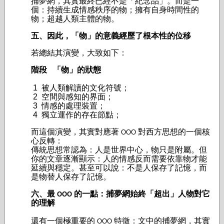
捕夢網，其實最終已經不是「紀念品」。而是一
個：持續生成情感秩序的物；擁有自身時間性的
物；超越人類主體的物。
五、因此，「物」的意義經歷了根本性的位移
若總結其演變，大致如下：
階段 「物」的狀態
1 被人類解讀的文化符號；
2 空間與感知的界面；
3 情感的處理裝置；
4 獨立運作的存在節點；
而這個演變，其實對應著
對西方思想的一個核
OOO
心反轉：
傳統思想常認為：人是世界中心，物只是附屬。但
你的文章逐漸顯示：人的情感反而需要依靠物才能
延續與穩定。甚至可以說：不是人保存了記憶，而
是物替人保存了記憶。
六、最
的一點：捕夢網始終「超出」人物對它
OOO
的理解
還有一個極重要的
特徵：文中的捕夢網，其實
OOO