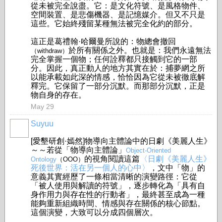
從未被完全說盡。它：是文化符號、是風格物件、
空間裝置、是悲傷機器、是記憶媒介。但又不只是
這些。它始終殘留某種無法被完全化約的部分。
這正是葛禮翰·哈爾曼所說的：物總會撤回
於所有關係之外。
也就是：我們永遠無法
（withdraw）
完全掌握一個物；任何詮釋都只接觸到它的一部
分。
因此，真正動人的地方其實在於：捕夢網之所
以能承載如此深的情感，恰恰因為它從未被徹底解
釋完。它保留了一部分沉默。而那部分沉默，正是
物自身的存在。
May 29
Suyuu
[愛墾研創·嫣然]物導向主體論中的日劇《美麗人生》
～～若從「物導向主體論」
Object-Oriented
的視角閱讀這篇
〈日劇《美麗人生》
Ontology
（OOO）
死後世界：活在另一個人的心中〉
，文中「物」的
意義其實經歷了一條相當清晰的演變路徑：它從
「被人使用與解讀的符號」，逐步轉化為「具有自
身作用力與存在性的行動者」，最終甚至成為一種
能夠重新組織時間、情感與存在關係的核心節點。
這個演變，大致可以分成四個層次。