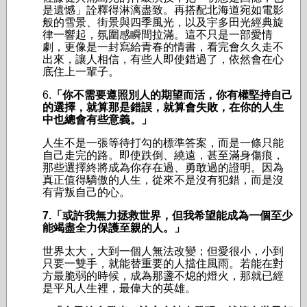
是遺憾」詮釋得淋漓盡致。再搭配北海道宛如電影
般的雪景、街景與四季風光，以及宇多田光經典旋
律一響起，氛圍感瞬間拉滿。這不只是一部愛情
劇，更像是一封寫給青春的情書，看完會久久走不
出來，讓人相信，有些人即使錯過了，依然會在心
底住上一輩子。
6.
「你不需要遵照別人的期望而活，你有權堅持自己
的選擇，就算那是錯誤，就算會失敗，在你的人生
中也總會有些意義。」
人生不是一張等待打勾的標準答案，而是一條只能
自己走完的路。即使跌倒、繞遠，甚至滿身傷痕，
那些選擇終將成為你存在過、勇敢過的證明。因為
真正值得驕傲的人生，從來不是沒有犯錯，而是沒
有背叛自己的心。
7.「或許我無力拯救世界，但我希望能成為一個至少
能竭盡全力保護至親的人。」
世界太大，大到一個人無法改變；但愛很小，小到
只要一雙手，就能替重要的人擋住風雨。若能在對
方最脆弱的時候，成為那盞不熄的燈火，那就已經
是平凡人生裡，最偉大的英雄。