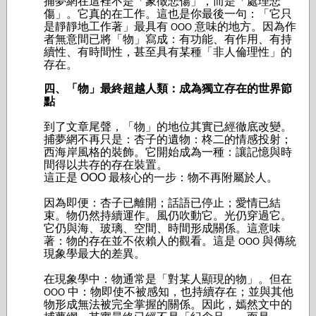
捕夢網在這裡不是「象徵悲傷」，而是「處理悲
傷」。它真的在工作。這也是你最後一句：「它只
是靜靜地工作著」最具有
意味的地方。因為作
OOO
者無意間已將「物」寫成：有功能、有作用、有持
續性、有時間性，甚至具有某種「非人倫理性」的
存在。
四、「物」最終超越人類：成為獨立存在的世界節
點
到了文章尾聲，「物」的地位其實已經徹底改變。
捕夢網不再只是：杏子的遺物：柊二的情感投射；
西海岸風格的裝飾。它開始成為一種：讓記憶與時
間得以共存的存在裝置。
這正是 OOO 最核心的一步：物不再附屬於人。
因為即便：杏子已離開；話語已停止；愛情已結
束。物仍然持續運作。風仍吹動它。光仍穿過它。
它仍與海、玻璃、空間、時間形成關係。這意味
著：物的存在並不依賴人的觀看。這是
與傳統
OOO
現象學最大的差異。
在現象學中：物通常是「對某人顯現的物」。但在
中：物即使不被感知，也持續存在；並與其他
OOO
物形成無法被完全掌握的關係。因此，嫣然文中的