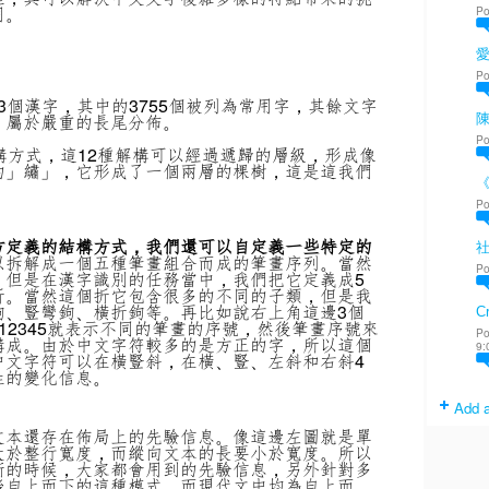
用。
Po
Po
533個漢字，其中的3755個被列為常用字，其餘文字
，屬於嚴重的長尾分佈。
陳
Po
構方式，這12種解構可以經過遞歸的層級，形成像
的」繡」，它形成了一個兩層的棵樹，這是這我們
Po
方定義的結構方式，我們還可以自定義一些特定的
以拆解成一個五種筆畫組合而成的筆畫序列。當然
Po
，但是在漢字識別的任務當中，我們把它定義成5
折。當然這個折它包含很多的不同的子類，但是我
鉤、豎彎鉤、橫折鉤等。再比如說右上角這邊3個
Cr
12345就表示不同的筆畫的序號，然後筆畫序號來
Po
構成。由於中文字符較多的是方正的字，所以這個
9:
中文字符可以在橫豎斜，在橫、豎、左斜和右斜4
性的變化信息。
Add a
文本還存在佈局上的先驗信息。像這邊左圖就是單
大於整行寬度，而縱向文本的長要小於寬度。所以
斷的時候，大家都會用到的先驗信息，另外針對多
後自上而下的這種模式，而現代文中均為自上而