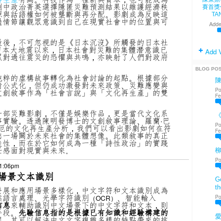
劇中政治菁英選擇隱匿災難預測結果以維護經濟秩
賽首獎
源與話語權如何被壟斷與再分配。影劇成為反映這
TA
過情節讓觀眾意識到自己在現實社會中的位置與可
Adde
最後，不可忽視的是《日本沉沒》所觸發的日本社
1東日本大地震以來，日本社會對災難的集體潛意識已
Add 
眾對過往震災的恐懼與共鳴，亦映射了人們對政府
BLOG PO
純粹的虛構故事轉化為社會討論的起點。根據部分
情公式化，但仍成功激發對未來政策、災難應變與
Po
文創敘事作為「社會言說」與「文化再生產」的雙
Fe
一部災難影劇，不僅是娛樂作品，更是當代文化系
《
事實驗。透過陳明發博士的文創敘事理論、羅蘭·巴
Po
厄的文化再生產分析，我們可以看出影劇如何在符
Fe
出一場關於未來社會的集體想像。此類敘事的真正
美性，而在於它如何成為一種「詩性政治」的實踐
任感面對現實與未來
。
Po
 1:06pm
場景文本識別
Go
th
發展和應用場景多樣化，中文字符和文本識別成為
然語言處理、光學字符識別
、智能輸入
Po
（OCR）
信息
來輔助識別中文場景下的中文字符和文本，則
手段。
先驗信息指的是根據已有知識和經驗構建的
愛
程，其可以解決中文文字複雜多樣的特點帶來的挑