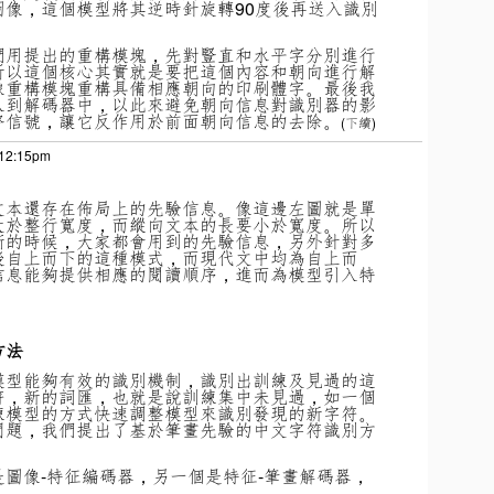
像，這個模型將其逆時針旋轉90度後再送入識別
們用提出的重構模塊，先對豎直和水平字分別進行
所以這個核心其實就是要把這個內容和朝向進行解
像重構模塊重構具備相應朝向的印刷體字。最後我
入到解碼器中，以此來避免朝向信息對識別器的影
督信號，讓它反作用於前面朝向信息的去除。
(下續)
 12:15pm
文本還存在佈局上的先驗信息。像這邊左圖就是單
大於整行寬度，而縱向文本的長要小於寬度。所以
斷的時候，大家都會用到的先驗信息，另外針對多
後自上而下的這種模式，而現代文中均為自上而
信息能夠提供相應的閱讀順序，進而為模型引入特
方法
模型能夠有效的識別機制，識別出訓練及見過的這
符，新的詞匯，也就是說訓練集中未見過，如一個
練模型的方式快速調整模型來識別發現的新字符。
問題，我們提出了基於筆畫先驗的中文字符識別方
圖像-特征編碼器，另一個是特征-筆畫解碼器，