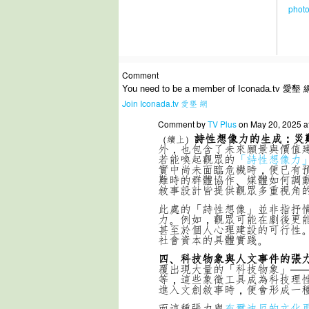
Comment
You need to be a member of Iconada.tv 愛墾 
Join Iconada.tv 愛墾 網
Comment by
TV Plus
on May 20, 2025 a
詩性想像力的生成：災
（續上）
外，也包含了未來願景與價值
若能喚起觀眾的
「詩性想像力
實中尚未面臨危機時，便已有
難時的群體協作、媒體如何調
敘事設計皆提供觀眾多重視角
此處的「詩性想像」並非指抒
力。例如，觀眾可能在劇後更
甚至於個人心理建設的可行性
社會資本的具體實踐。
四、科技物象與人文事件的張
覆出現大量的「科技物象」—
等，這些象徵工具成為科技理
進入文創敘事時，便會形成一
而這種張力與
布爾迪厄的文化