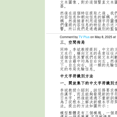
文本圖像，對於這個豎直文本圖
器。
然後在這個特征提取之後，我
內容信息和朝向信息的解耦，
耦，然後接著利用這個字符圖
們僅將內容信息的特征表示送
響。所以我們是通過識別的監
Comment by
TV Plus
on May 8, 2025 at
三、空間佈局
同時，李斌教授提到，中文的
文本行，橫向文本的長度往往
這個信息其實我們在做文本判
文本古籍中均為自右向左，然
下，自左向右。這一類的先驗
定的布局先驗信息。
中文字符識別方法
一、開放集下的中文字符識別
李斌教授介紹到，該任務要求
些漢字，而且能夠發現新的字
日本字，然後能通過不重新訓
為了從根本上解決新樣本字符
法。提出的方法如圖所示：
模型整體是有三個模塊，一個是
還有一個是筆畫-字符解碼器。