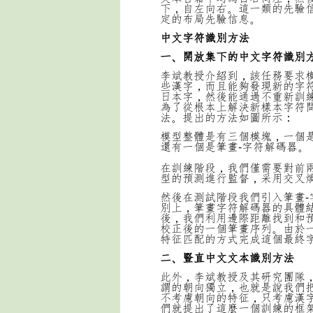
下，自左向右。這一類的先驗
定的布局先驗信息。
中文字符識別方法
一、開放集下的中文字符識別
李斌教授介紹到，該任務要求
些漢字，而且能夠發現新的字
日本字，然後能通過不重新訓
為了從根本上解決新樣本字符
法。提出的方法如圖所示：
模型整體是有三個模塊，一個是
還有一個是筆畫-字符解碼器。
在訓練階段，我們僅需要對前
型的預測進行監督，采用交叉
然後在測試階段我們引入筆畫
別上，筆畫字符解碼器的具體
後，我們利用邊際距離找到和
校正後的一個筆畫序列。由於
特征匹配的方式完成這個最終
二、豎直中文文本識別方法
此外，李斌教授及其研究團隊
謂的朝向獨立，也就是說我們
不考慮朝向的特征，只考慮漢
們就提出了這麼一個訓練的框