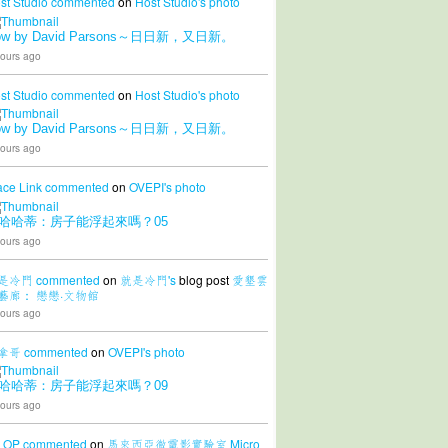
st Studio
commented
on
Host Studio's
photo
ow by David Parsons～日日新，又日新。
ours ago
st Studio
commented
on
Host Studio's
photo
ow by David Parsons～日日新，又日新。
ours ago
ace Link
commented
on
OVEPI's
photo
哈哈蒂：房子能浮起來嗎？05
ours ago
是冷門
commented
on
就是冷門's
blog post
愛墾雲
藝廊： 戀戀·文物館
ours ago
拿哥
commented
on
OVEPI's
photo
哈哈蒂：房子能浮起來嗎？09
ours ago
LOP
commented
on
馬來西亞微電影實驗室 Micro