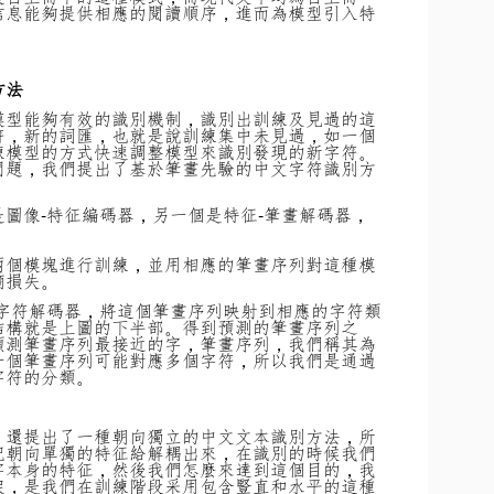
信息能夠提供相應的閱讀順序，進而為模型引入特
方法
模型能夠有效的識別機制，識別出訓練及見過的這
符，新的詞匯，也就是說訓練集中未見過，如一個
練模型的方式快速調整模型來識別發現的新字符。
問題，我們提出了基於筆畫先驗的中文字符識別方
圖像-特征編碼器，另一個是特征-筆畫解碼器，
兩個模塊進行訓練，並用相應的筆畫序列對這種模
熵損失。
-字符解碼器，將這個筆畫序列映射到相應的字符類
結構就是上圖的下半部。得到預測的筆畫序列之
預測筆畫序列最接近的字，筆畫序列，我們稱其為
一個筆畫序列可能對應多個字符，所以我們是通過
字符的分類。
，還提出了一種朝向獨立的中文文本識別方法，所
把朝向單獨的特征給解耦出來，在識別的時候我們
字本身的特征，然後我們怎麼來達到這個目的，我
架，是我們在訓練階段采用包含豎直和水平的這種