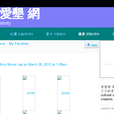
v 愛墾 網
ivity
社團 GROUPS
影片 VIDEO
攝影 PHOTO
ums
My Favorites
Add
o Movie Lab
on March 26, 2012 at 1:08am
愛墾網 
文化創意人
cultural
creators 
LATEST AC