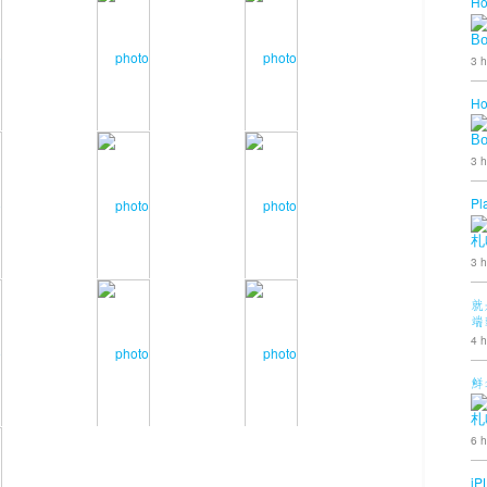
Ho
B
3 h
Ho
B
3 h
Pl
札
3 h
就
端
4 h
鮮
札
6 h
iP