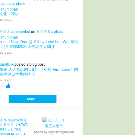
vie Lab's
photo
文化：我求
ours ago
子正绿
commented
on
私貨珍藏's
photo
inese New Year @ KK by Liew Foo Wui 劉富
：沙巴華團2026丙午馬年大團拜
ours ago
GENIUM
posted a blog post
來光·大人童話的日劇：《初戀 First Love》的
彩學與日本共同體 下
ours ago
0
7
More...
鬼王大士爷
Added by
engelbert@angku
導演BMW短片比