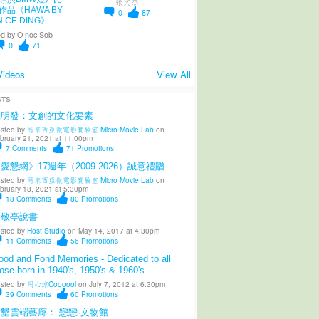
张文杰
作品《HAWA BY
0
87
N CE DING》
d by
O noc Sob
0
71
Videos
View All
STS
陳明發：文創的文化要素
sted by
馬來西亞微電影實驗室 Micro Movie Lab
on
bruary 21, 2021 at 11:00pm
7
Comments
71
Promotions
愛懇網》17週年（2009-2026）誠意禮贈
sted by
馬來西亞微電影實驗室 Micro Movie Lab
on
bruary 18, 2021 at 5:30pm
18
Comments
80
Promotions
柳敬亭說書
sted by
Host Studio
on May 14, 2017 at 4:30pm
11
Comments
56
Promotions
od and Fond Memories - Dedicated to all
ose born in 1940's, 1950's & 1960's
sted by
用心涼Coooool
on July 7, 2012 at 6:30pm
39
Comments
60
Promotions
墾雲端藝廊： 戀戀·文物館