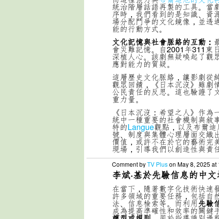
統治階層話語再製的工具。當
序時，我們看到的是知識、資
場分配鬥爭的文化鏡像，並透
能的行動方式。
文化記憶與社會脈絡的互動：
會災難記憶。自2001年31
深植人心。該劇無疑喚起了觀
應對能力的質疑。
這層歷史文化脈絡，讓影劇從
觀眾回饋，《日本沉沒》雖劇
公民責任的反思。這也驗證了
重力量。
《日本沉沒：希望之人》作為
統中一種重要的社會機制與敘
特的
Langue
觀點，以及布爾迪
號、制度與集體心理層面交織
價值，或許不在於它的藝術完
現場，引導我們以創造性與責
Comment by
TV Plus
on May 8, 2025 at
李斌·基於先驗信息的中文
在當下，隨著數字化技術快速
許多領域的重要任務，包括自
法、信息檢索等。而利用
先驗
成為提高準確性和效率的關鍵
模型或規則
，用於指導識別過