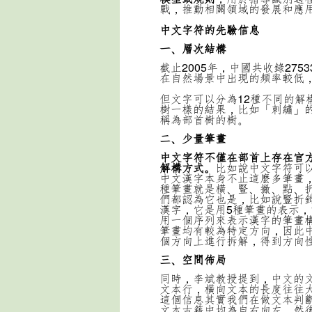
戰，推動相關領域的發展和應
中文字符的先驗信息
一、層次結構
截止2005年，中國共收錄27
在自然場景中出現的頻率較低
但文字可以分為12種不同的解
樹一樣的結果，比如「刺繡」
稱為部首樹的樹。
二、少量筆畫
中文字符不僅在部首上存在官
解構方式。
比如說中文字符可
中文漢字本身不止這麼多筆畫
種筆畫就是橫、豎、撇、點、
們都認為它也是，比如說豎折
漢字，它是用5種筆畫的表示，
用一個序列來表示漢字的筆畫
筆畫均有較為特定方向，因此
個方向上進行拆解，得到方向
三、空間佈局
同時，李斌教授提到，中文的
文本行，橫向文本的長度往往
這個信息其實我們在做文本判
文本古籍中均為自右向左，然