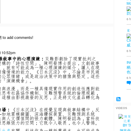
Mo
韵
6 h
葉
網 to add comments!
Ch
威
6 h
t 10:52pm
難敘事中的心理演練：
災難影劇除了現實批判之
IN
建構的「詩性空間」。陳明發博士提出，文創敘事
」
，就有可能成為一種心理演練的媒介，讓人在現
栖
預備情境的能力。《日本沉沒》中，不論是市民避
色
動公眾情緒，或是政治決策中的猶豫與堅定，這些
6 h
的「演練機會」。
情與浪漫，而是一種具備現實作用的創造性應對能
能思考社區協作機制、災難預警系統的倫理規範，
。這種由影視激發的反思，正是將文化產品轉化為
力場：
《日本沉沒》在視覺呈現與敘事結構中，反
VIDEOS
—如地震模擬圖、深海鑽探裝置、災難預測系統
性與人文價值間的張力載體。陳明發認為，當科技
種思維張力的空間；它既令人敬畏，也令人警惕。
再生產
有關。科技作為一種新興資本，也可能成為
陳策鼎