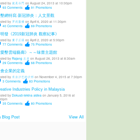
sted by
就是冷門
on August 24, 2013 at 10:00pm
93
Comments
91
Promotions
愛墾網特寫·新冠肺炎：人文景觀
sted by
罗刹蜃楼
on April 6, 2020 at 11:30pm
40
Comments
69
Promotions
明發《2019新冠肺炎 觀察紀事》
sted by
葉子正绿
on April 2, 2020 at 5:00pm
77
Comments
75
Promotions
《愛墾雲端藝廊》～～味蕾主題館
sted by
Rajang 左岸
on August 26, 2013 at 8:30am
29
Comments
68
Promotions
社會企業的定義
sted by
來自沙巴的沙邦
on November 4, 2015 at 7:30pm
3
Comments
83
Promotions
eative Industries Policy in Malaysia
sted by
Dokusō-tekina aidea
on January 5, 2016 at
00pm
35
Comments
80
Promotions
 Blog Post
View All