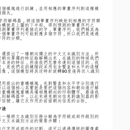
兩個模塊進行訓練，並用相應的筆畫序列對這種模
熵損失。
-字符解碼器，將這個筆畫序列映射到相應的字符類
結構就是上圖的下半部。得到預測的筆畫序列之
預測筆畫序列最接近的字，筆畫序列，我們稱其為
一個筆畫序列可能對應多個字符，所以我們是通過
字符的分類。
，還提出了一種朝向獨立的中文文本識別方法，所
把朝向單獨的特征給解耦出來，在識別的時候我們
字本身的特征，然後我們怎麼來達到這個目的，我
架，是我們在訓練階段采用包含豎直和水平的這種
像，這個模型將其逆時針旋轉90度後再送入識別
們用提出的重構模塊，先對豎直和水平字分別進行
所以這個核心其實就是要把這個內容和朝向進行解
像重構模塊重構具備相應朝向的印刷體字。最後我
入到解碼器中，以此來避免朝向信息對識別器的影
督信號，讓它反作用於前面朝向信息的去除。
方法
是一種將文本識別任務分解為字符級或部件級別的
中文文本識別方法的簡要步驟：
進行字符或部件的切割。這可以通過傳統的圖像處