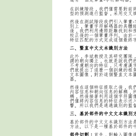
在訓練階段，我們僅需要對前
型的預測進行監督，采用交叉
然後在測試階段我們引入筆畫
別上，筆畫字符解碼器的具體
後，我們利用邊際距離找到和
校正後的一個筆畫序列。由於
特征匹配的方式完成這個最終
二、豎直中文文本識別方法
此外，李斌教授及其研究團隊
謂的朝向獨立，也就是說我們
不考慮朝向的特征，只考慮漢
們就提出了這麼一個訓練的框
文本圖像，對於這個豎直文本圖
器。
然後在這個特征提取之後，我
內容信息和朝向信息的解耦，
耦，然後接著利用這個字符圖
們僅將內容信息的特征表示送
響。所以我們是通過識別的監
三、基於部件的中文文本識別
基於部件的中文文本識別方法
方法。以下是一種基於部件的
部件切割：
首先，對輸入圖像