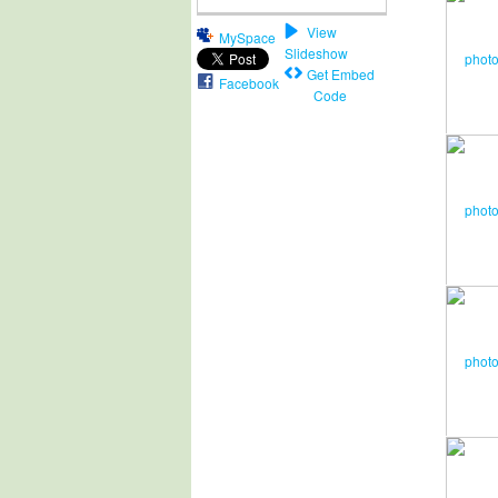
View
MySpace
Slideshow
Get Embed
Facebook
Code