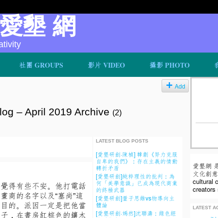
v 愛墾 網
ivity
社團 GROUPS
影片 VIDEO
攝影 PHOTO
Add
log – April 2019 Archive
(2)
LATEST BLOG POSTS
[愛墾研創·陳楨] 韓劇《努力克服
自卑的我們》：存在主義的情動
愛墾網 
轉折矛盾
文化創意人
[愛墾研創]純粹理性的批判：為
cultural
何「美學意識」已成為現代商業
他覺得有些不安。他打電話
creators 
的終極武器
畫商的名字以及“塞尚”這
[愛墾研創]量子思維vs物導向主
的目的。派因一定是把他當
體論
LATEST AC
[愛墾研創·嫣然]沈聯濤：綠色經
鞋子，在書房紅棕色的鑲木