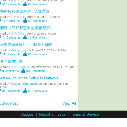
sted by
就是冷門
on August 24, 2013 at 10:00pm
92
Comments
91
Promotions
愛墾網特寫·新冠肺炎：人文景觀
sted by
罗刹蜃楼
on April 6, 2020 at 11:30pm
40
Comments
69
Promotions
明發《2019新冠肺炎 觀察紀事》
sted by
葉子正绿
on April 2, 2020 at 5:00pm
77
Comments
75
Promotions
《愛墾雲端藝廊》～～味蕾主題館
sted by
Rajang 左岸
on August 26, 2013 at 8:30am
29
Comments
68
Promotions
社會企業的定義
sted by
來自沙巴的沙邦
on November 4, 2015 at 7:30pm
3
Comments
83
Promotions
eative Industries Policy in Malaysia
sted by
Dokusō-tekina aidea
on January 5, 2016 at
00pm
35
Comments
80
Promotions
 Blog Post
View All
Badges
|
Report an Issue
|
Terms of Service