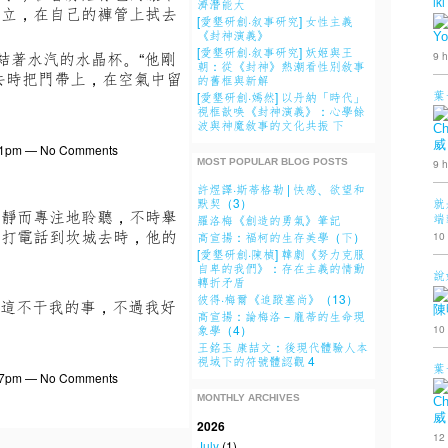
iki
濟潛能大
站立，在自己的褲管上拭去
[愛墾研創·叙事研究] 女性主義
。
《封神演義》
Yo
[愛墾研創·叙事研究] 妖姬與王
結著水汽的水晶杯。“他剛
9 h
朝：從《封神》熱潮看性別敘事
去時把門帶上，在空氣中留
的舊框與新解
葉
[愛墾研創·嫣然] 以丹納「時代」
視框歆唤《封神演義》：心學餘
波與神魔敘事的文化共振 下
Ch
威
2:21pm — No Comments
MOST POPULAR BLOG POSTS
9 h
許煜譯·斯蒂格勒 | 快感、欲望和
默契（3）
就
安靜而專注地聆聽，不時舉
端
羅洛梅《創造的勇氣》筆記
他打電話到坎城去時，他的
高宣揚：福柯的生存美學（下）
10
[愛墾研創·陳楨] 韓劇《努力克服
自卑的我們》：存在主義的情動
說
轉折矛盾
彼得·梅爾《追蹤塞尚》（13）
道這不干我的事，不過我好
陳
高宣揚：論梅洛－龐蒂的生命現
10
象學（4）
王銘玉 康喆文：後現代體驗人本
視域下的符號體認觀 4
葉
9:27pm — No Comments
MONTHLY ARCHIVES
Ch
威
2026
12
July
(1)