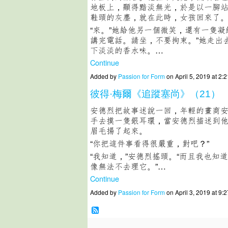
地板上，顯得黯淡無光，於是以一腳
鞋頭的灰塵，就在此時，女孩回來了
“來。”她給他另一個微笑，還有一隻凝
講完電話。請坐，不要拘束。”她走出
下淡淡的香水味。…
Continue
Added by
Passion for Form
on April 5, 2019 at 
彼得·梅爾《追蹤塞尚》（21）
安德烈把故事述說一回，年輕的畫商
手去摸一隻銀耳環，當安德烈描述到
眉毛揚了起來。
“你把這件事看得很嚴重，對吧？”
“我知道，”安德烈搖頭。“而且我也知
像無法不去理它。”…
Continue
Added by
Passion for Form
on April 3, 2019 at 