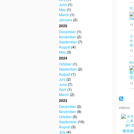
June
(1)
開
May
(1)
March
(1)
He
January
(2)
13
2025
December
(1)
思
November
(2)
商
September
(7)
購
August
(4)
13
May
(3)
2024
Kr
October
(1)
September
(2)
劉
August
(1)
宝
July
(2)
13
June
(7)
April
(1)
March
(2)
2023
December
(2)
VIDEOS
November
(9)
October
(5)
September
(10)
August
(3)
陳策鼎
July
(4)