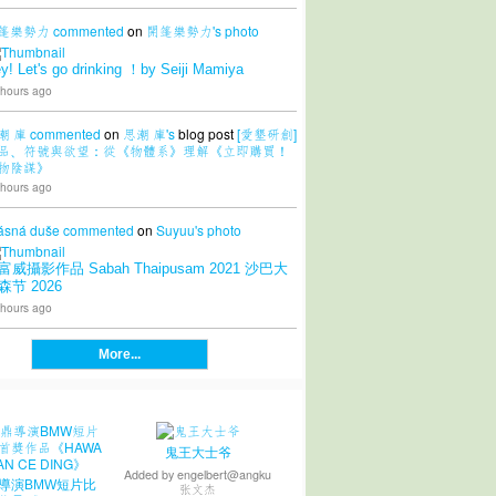
篷樂勢力
commented
on
開篷樂勢力's
photo
y! Let's go drinking ！by Seiji Mamiya
 hours ago
潮 庫
commented
on
思潮 庫's
blog post
[愛墾研創]
品、符號與欲望：從《物體系》理解《立即購買！
物陰謀》
 hours ago
ásná duše
commented
on
Suyuu's
photo
富威攝影作品 Sabah Thaipusam 2021 沙巴大
森节 2026
 hours ago
More...
鬼王大士爷
Added by
engelbert@angku
導演BMW短片比
张文杰