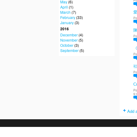
Po
May
(6)
April
(1)
March
(7)
February
(33)
Po
January
(3)
2016
陳
December
(4)
Po
November
(5)
October
(3)
September
(5)
Po
Po
Cr
Po
9:
Add a
. Powered by