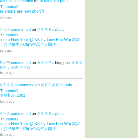
 kia kiak
commented
on
iki kia kiak's
photo
ur shorts are how short?!
ours ago
子正绿
commented
on
私貨珍藏's
photo
inese New Year @ KK by Liew Foo Wui 劉富
：沙巴華團2026丙午馬年大團拜
ours ago
是冷門
commented
on
就是冷門's
blog post
愛墾雲
藝廊： 戀戀·文物館
 hours ago
好不准跳
commented
on
說好不准跳's
photo
明發札記 2001
 hours ago
子正绿
commented
on
私貨珍藏's
photo
inese New Year @ KK by Liew Foo Wui 劉富
：沙巴華團2026丙午馬年大團拜
 hours ago