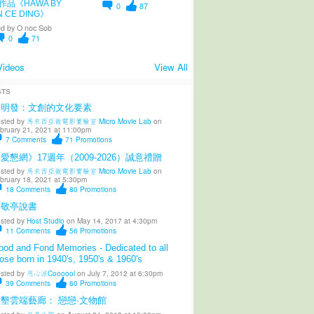
作品《HAWA BY
0
87
N CE DING》
d by
O noc Sob
0
71
Videos
View All
STS
陳明發：文創的文化要素
sted by
馬來西亞微電影實驗室 Micro Movie Lab
on
bruary 21, 2021 at 11:00pm
7
Comments
71
Promotions
愛懇網》17週年（2009-2026）誠意禮贈
sted by
馬來西亞微電影實驗室 Micro Movie Lab
on
bruary 18, 2021 at 5:30pm
18
Comments
80
Promotions
柳敬亭說書
sted by
Host Studio
on May 14, 2017 at 4:30pm
11
Comments
56
Promotions
od and Fond Memories - Dedicated to all
ose born in 1940's, 1950's & 1960's
sted by
用心涼Coooool
on July 7, 2012 at 6:30pm
39
Comments
60
Promotions
墾雲端藝廊： 戀戀·文物館