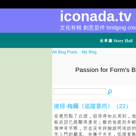
iconada.t
文化有根 創意是伴 bridging creat
故事廳 Story Hall
All Blog Posts
My Blog
Passion for Form's B
彼得·梅爾《追蹤塞尚》（22）
安德烈點了白酒，招待得如此周到，
給派因已經顯得唐突；雖然他提到年輕
個神奇字眼，但並沒有詳細說明造訪
作上門的顧客。他撫平夾克，低頭看