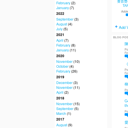
賽首獎
February
(2)
TA
January
(7)
Adde
2022
September
(3)
August
(4)
Add 
July
(5)
2021
BLOG PO
April
(7)
February
(8)
Po
January
(11)
Fe
2020
November
(10)
《
October
(4)
Po
February
(26)
Fe
2019
December
(3)
November
(11)
Po
April
(2)
2018
Go
November
(15)
th
September
(5)
Po
March
(1)
2017
愛
August
(9)