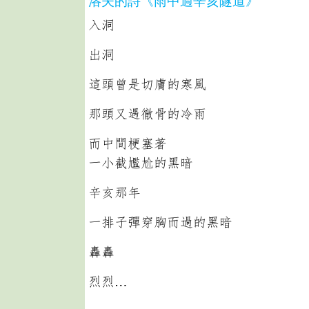
洛夫的詩《雨中過辛亥隧道》
入洞
出洞
這頭曾是切膚的寒風
那頭又遇徹骨的冷雨
而中間梗塞著
一小截尷尬的黑暗
辛亥那年
一排子彈穿胸而過的黑暗
轟轟
烈烈…