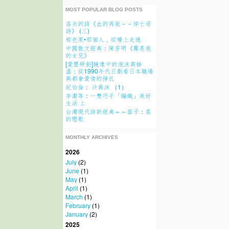
MOST POPULAR BLOG POSTS
洛夫的詩《血的再版－－悼亡母
詩》 (三)
棕色果•那個人．從橋上走過
中國散文經典：陳芳明《霧是我
的女兒》
[愛墾研創]鏡像中的泡沫與餘
溫：從1990年代日劇看日本職場
與都會愛情的掙扎
紀伯倫： 沙與沫 （1）
李潔等：一雙巧手「編織」美好
生活 上
台灣現代詩新經典～～蓉子：晨
的戀歌
MONTHLY ARCHIVES
2026
July
(2)
June
(1)
May
(1)
April
(1)
March
(1)
February
(1)
January
(2)
2025