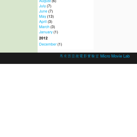
August
(6)
July
(7)
June
(7)
May
(13)
April
(3)
March
(3)
January
(1)
2012
December
(1)
© 2026 Created by
馬來西亞微電影實驗室 Micro Movie Lab
.
Powered by