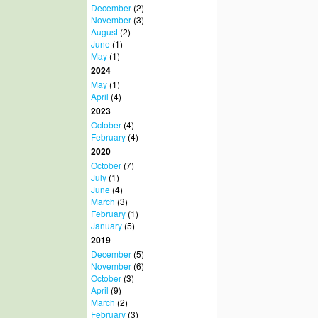
December
(2)
November
(3)
August
(2)
June
(1)
May
(1)
2024
May
(1)
April
(4)
2023
October
(4)
February
(4)
2020
October
(7)
July
(1)
June
(4)
March
(3)
February
(1)
January
(5)
2019
December
(5)
November
(6)
October
(3)
April
(9)
March
(2)
February
(3)