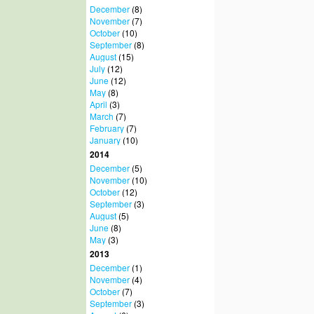
December
(8)
November
(7)
October
(10)
September
(8)
August
(15)
July
(12)
June
(12)
May
(8)
April
(3)
March
(7)
February
(7)
January
(10)
2014
December
(5)
November
(10)
October
(12)
September
(3)
August
(5)
June
(8)
May
(3)
2013
December
(1)
November
(4)
October
(7)
September
(3)