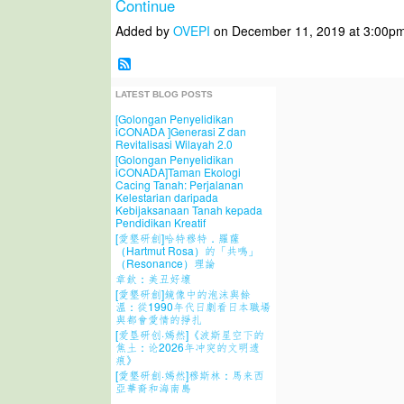
Continue
Added by
OVEPI
on December 11, 2019 at 3:00
LATEST BLOG POSTS
[Golongan Penyelidikan
iCONADA ]Generasi Z dan
Revitalisasi Wilayah 2.0
[Golongan Penyelidikan
iCONADA]Taman Ekologi
Cacing Tanah: Perjalanan
Kelestarian daripada
Kebijaksanaan Tanah kepada
Pendidikan Kreatif
[愛墾研創]哈特穆特．羅薩
（Hartmut Rosa）的「共鳴」
（Resonance）理論
章欽：美丑好壞
[愛墾研創]鏡像中的泡沫與餘
溫：從1990年代日劇看日本職場
與都會愛情的掙扎
[爱垦研创·嫣然]《波斯星空下的
焦土：论2026年冲突的文明遗
痕》
[愛墾研創·嫣然]穆斯林：馬来西
亞華裔和海南島