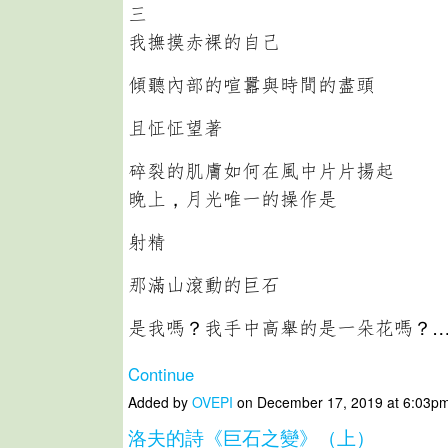
三
我撫摸赤裸的自己
傾聽內部的喧囂與時間的盡頭
且怔怔望著
碎裂的肌膚如何在風中片片揚起
晚上，月光唯一的操作是
射精
那滿山滾動的巨石
是我嗎？我手中高舉的是一朵花嗎？
Continue
Added by
OVEPI
on December 17, 2019 at 6:03
洛夫的詩《巨石之變》（上）