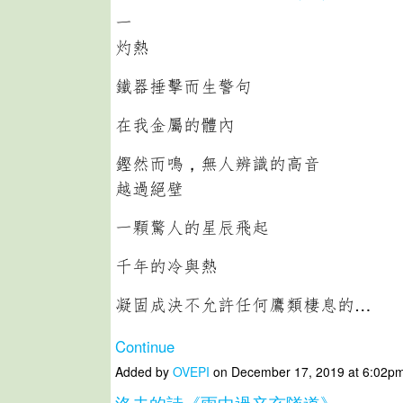
一
灼熱
鐵器捶擊而生警句
在我金屬的體內
鏗然而鳴，無人辨識的高音
越過絕壁
一顆驚人的星辰飛起
千年的冷與熱
凝固成決不允許任何鷹類棲息的…
Continue
Added by
OVEPI
on December 17, 2019 at 6:02