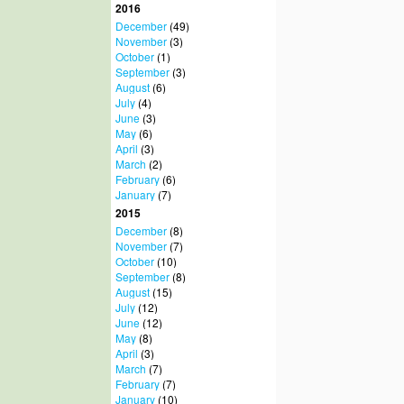
2016
December
(49)
November
(3)
October
(1)
September
(3)
August
(6)
July
(4)
June
(3)
May
(6)
April
(3)
March
(2)
February
(6)
January
(7)
2015
December
(8)
November
(7)
October
(10)
September
(8)
August
(15)
July
(12)
June
(12)
May
(8)
April
(3)
March
(7)
February
(7)
January
(10)