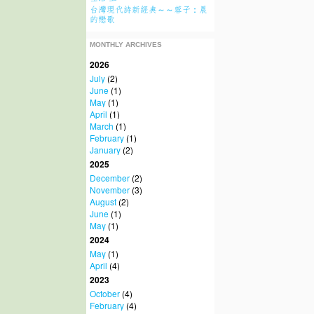
台灣現代詩新經典～～蓉子：晨
的戀歌
MONTHLY ARCHIVES
2026
July
(2)
June
(1)
May
(1)
April
(1)
March
(1)
February
(1)
January
(2)
2025
December
(2)
November
(3)
August
(2)
June
(1)
May
(1)
2024
May
(1)
April
(4)
2023
October
(4)
February
(4)