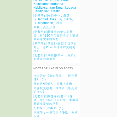
Kelestarian daripada
Kebijaksanaan Tanah kepada
Pendidikan Kreatif
[愛墾研創]哈特穆特．羅薩
（Hartmut Rosa）的「共鳴」
（Resonance）理論
章欽：美丑好壞
[愛墾研創]鏡像中的泡沫與餘
溫：從1990年代日劇看日本職場
與都會愛情的掙扎
[爱垦研创·嫣然]《波斯星空下的
焦土：论2026年冲突的文明遗
痕》
[愛墾研創·嫣然]穆斯林：馬来西
亞華裔和海南島
MOST POPULAR BLOG POSTS
洛夫的詩《血的再版－－悼亡母
詩》 (三)
棕色果•那個人．從橋上走過
中國散文經典：陳芳明《霧是我
的女兒》
[愛墾研創]鏡像中的泡沫與餘
溫：從1990年代日劇看日本職場
與都會愛情的掙扎
紀伯倫： 沙與沫 （1）
李潔等：一雙巧手「編織」美好
生活 上