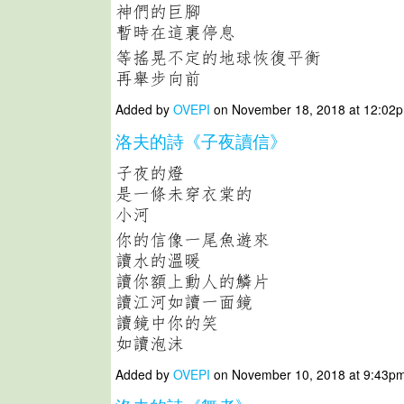
神們的巨腳
暫時在這裏停息
等搖晃不定的地球恢復平衡
再舉步向前
Added by
OVEPI
on November 18, 2018 at 12:0
洛夫的詩《子夜讀信》
子夜的燈
是一條未穿衣棠的
小河
你的信像一尾魚遊來
讀水的溫暖
讀你額上動人的鱗片
讀江河如讀一面鏡
讀鏡中你的笑
如讀泡沫
Added by
OVEPI
on November 10, 2018 at 9:43