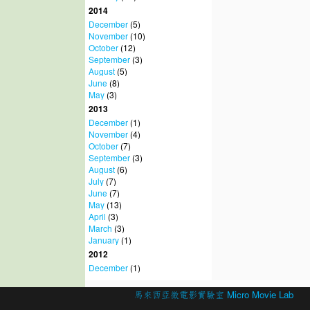
2014
December
(5)
November
(10)
October
(12)
September
(3)
August
(5)
June
(8)
May
(3)
2013
December
(1)
November
(4)
October
(7)
September
(3)
August
(6)
July
(7)
June
(7)
May
(13)
April
(3)
March
(3)
January
(1)
2012
December
(1)
© 2026 Created by
馬來西亞微電影實驗室 Micro Movie Lab
.
Powered by