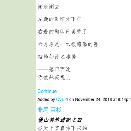
潮來潮去
左邊的鞋印才下午
右邊的鞋印已黃昏了
六月原是一本很感傷的書
結局如此之淒美
——落日西沈
你依然凝視…
Continue
Added by
OVEPI
on November 24, 2018 at 9:44
非馬·巨杉
優山美地遊記之四
從天上直直伸下來的