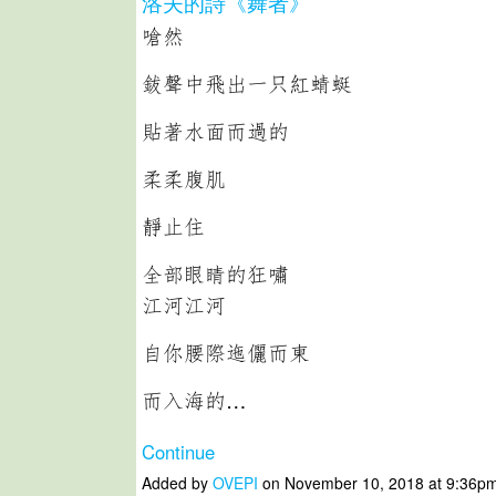
洛夫的詩《舞者》
嗆然
鈸聲中飛出一只紅蜻蜓
貼著水面而過的
柔柔腹肌
靜止住
全部眼睛的狂嘯
江河江河
自你腰際迤儷而東
而入海的…
Continue
Added by
OVEPI
on November 10, 2018 at 9:36