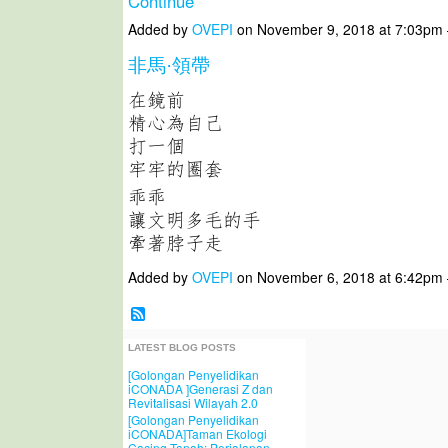
Continue
Added by
OVEPI
on November 9, 2018 at 7:03p
非馬·領帶
在鏡前
精心為自己
打一個
牢牢的圈套
乖乖
讓文明多毛的手
牽著脖子走
Added by
OVEPI
on November 6, 2018 at 6:42p
LATEST BLOG POSTS
[Golongan Penyelidikan
iCONADA ]Generasi Z dan
Revitalisasi Wilayah 2.0
[Golongan Penyelidikan
iCONADA]Taman Ekologi
Cacing Tanah: Perjalanan