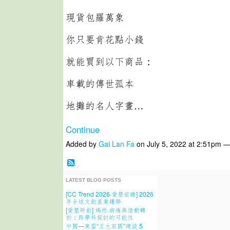
現貨包羅萬象
你只要肯花點小錢
就能買到以下商品：
車載的傳世孤本
地攤的名人字畫…
Continue
Added by
Gai Lan Fa
on July 5, 2022 at 2:51pm
LATEST BLOG POSTS
[CC Trend 2026·愛墾前瞻] 2026
年全球文創産業趨勢
[愛墾研創] 嫣然·病痛與情動轉
折：跨學科探討的可能性
中國—東盟“五大家園”建設 5