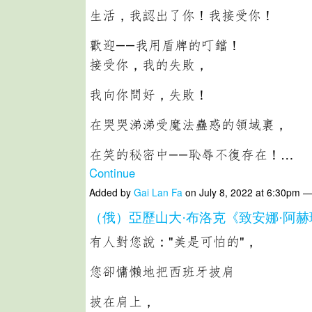
生活，我認出了你！我接受你！
歡迎――我用盾牌的叮鐺！
接受你，我的失敗，
我向你問好，失敗！
在哭哭涕涕受魔法蠱惑的領域裏，
在笑的秘密中――恥辱不復存在！…
Continue
Added by
Gai Lan Fa
on July 8, 2022 at 6:30pm
（俄）亞歷山大·布洛克《致安娜·阿
有人對您說："美是可怕的"，
您卻慵懶地把西班牙披肩
披在肩上，