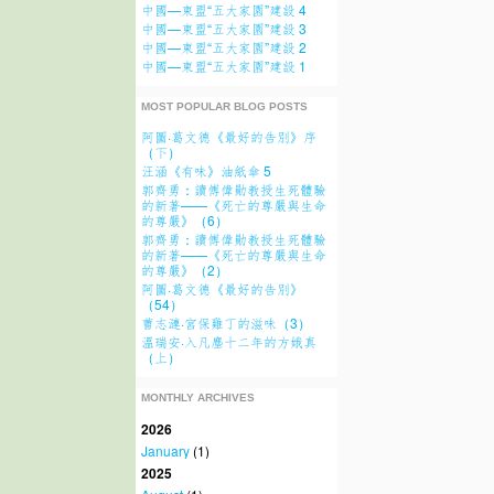
中國—東盟“五大家園”建設 4
中國—東盟“五大家園”建設 3
中國—東盟“五大家園”建設 2
中國—東盟“五大家園”建設 1
MOST POPULAR BLOG POSTS
阿圖·葛文德《最好的告別》序
（下）
汪涵《有味》油紙傘 5
郭齊勇：讀傅偉勛教授生死體驗
的新著——《死亡的尊嚴與生命
的尊嚴》（6）
郭齊勇：讀傅偉勛教授生死體驗
的新著——《死亡的尊嚴與生命
的尊嚴》（2）
阿圖·葛文德《最好的告別》
（54）
曹志漣·宮保雞丁的滋味（3）
溫瑞安·入凡塵十二年的方娥真
（上）
MONTHLY ARCHIVES
2026
January
(1)
2025