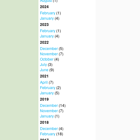
August
(1)
2024
February
(1)
January
(4)
2023
February
(1)
January
(4)
2022
December
(5)
November
(7)
October
(4)
July
(3)
June
(9)
2021
April
(7)
February
(2)
January
(5)
2019
December
(14)
November
(7)
January
(1)
2018
December
(4)
February
(18)