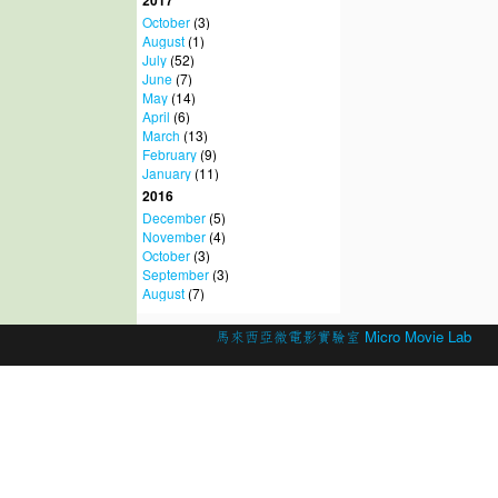
2017
October
(3)
August
(1)
July
(52)
June
(7)
May
(14)
April
(6)
March
(13)
February
(9)
January
(11)
2016
December
(5)
November
(4)
October
(3)
September
(3)
August
(7)
© 2026 Created by
馬來西亞微電影實驗室 Micro Movie Lab
.
Powered by