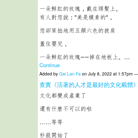
一朵鮮紅的玫瑰，戴在頭髮上。
有人對您說："美是樸素的"，
您卻笨拙地用五顏六色的披肩
蓋住嬰兒，
一朵鮮紅的玫瑰――掉在地板上。…
Continue
Added by
Gai Lan Fa
on July 8, 2022 at 1:57pm
查實《活著的人才是最好的文化載體
文化都變成產業了
還有什麽不可以的啦
……等等
秒殺開始了