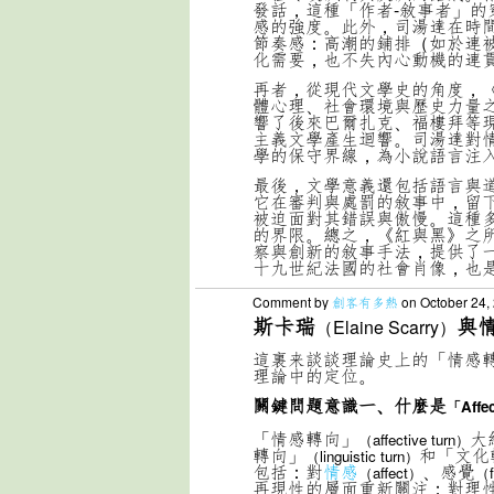
發話，這種「作者-敘事者」
感的強度。此外，司湯達在時
節奏感：高潮的鋪排（如於連
化需要，也不失內心動機的連
再者，從現代文學史的角度，
體心理、社會環境與歷史力量
響了後來巴爾扎克、福樓拜等
主義文學產生迴響。司湯達對
學的保守界線，為小說語言注
最後，文學意義還包括語言與
它在審判與處罰的敘事中，留
被迫面對其錯誤與傲慢。這種
的界限。總之，《紅與黑》之
察與創新的敘事手法，提供了
十九世紀法國的社會肖像，也
Comment by
創客有多熱
on October 24,
斯卡瑞
與
（Elaine Scarry）
這裏来談談理論史上的「情感
理論中的定位。
關鍵問題意識
一、什麼是
「Affec
「情感轉向」
大
（affective turn）
轉向」
和「文化
（linguistic turn）
包括：對
情感
、感覺
（affect）
（f
再現性的層面重新關注；對理