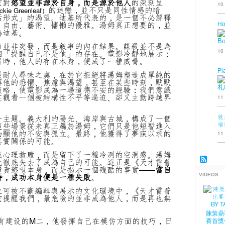
它對
慾望並非源於自身，而是源於他人
的深刻呈
10
的迷戀，並不只是同性情感的暗
ckie Greenleaf）
活形式」的渴望。迪基所代表的，是一個不必解釋
Ho
、自由、藝術、慵懶的優雅。湯姆真正想要的，並
為迪基。
B
力並非突發，而是敘事的內在結果。謀殺並不是為
10
個「提醒自己不是他」的存在。電影冷靜地展示：
得時，他人的存在本身，便成了一種威脅。
Pl
最耐人尋味之處，在於它拒絕將湯姆塑造成單純的
解他的恐懼、焦慮與渴望，甚至在某些時刻，默默
札
策略，使電影成為一場道德不安的經驗：我們意識
在觀看一個被結構性不平等逼迫、卻又主動跨越界
11
就
一主題。義大利的陽光、海岸與古城，構成了一個
端
這些場景從未真正屬於湯姆，它們只是他短暫進入
凸顯他的不安與孤立。最終，他獲得了夢寐以求的
11
真實關係的可能。
或心理救贖，而是留下了一種冷冽的空洞感。湯姆
此徹底失去了成為自己的可能。這正是《天才雷普
譴責慾望本身，而是揭示一個殘酷的事實——
當自
時，成功本身便是一種失敗
。
VIDEOS
象可被不斷編輯與展示的文化環境中，《天才雷普
它提醒我們，最危險的並非成為他人，而是再也無
陳策鼎
有建设的M二，他發揮自己在模仿方面的技巧，日
賽首獎