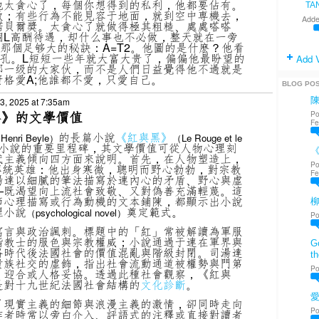
他太貪心了，每個你想得到的私利，他都要佔有。
TA
做；有些行為不能見容于地面，就到空中専機去，
Adde
諾貝爾獎。太貪心了就做得極其粗糙、處處嗒嗒
個L高酬待遇，却什么事也不必做，整天就在一旁
那個足够大的秘訣：A=T2。他圖的是什麽？他看
孔。L短短一些年就大富大贵了，偏偏他最盼望的
Add 
那一级的大家伙，而不是人們日益覺得他不過就是
格愛A;他誰都不愛，只愛自己。
BLOG PO
, 2025 at 7:35am
黑》的文學價值
Po
Fe
的長篇小說
《紅與黑》
nri Beyle）
（Le Rouge et le
小說的重要里程碑，其文學價值可從人物心理刻
《
代主義傾向四方面來說明。首先，在人物塑造上，
Po
傳統英雄：他出身寒微，聰明而野心勃勃，對宗教
Fe
湯達以細膩的筆法描寫於連內心的矛盾、野心與虛
—既渴望向上流社會致敬、又對偽善充滿輕蔑。這
節心理描寫或行為動機的文本鋪陳，都顯示出小說
理小說
奠定範式。
（psychological novel）
Po
寓言與政治諷刺。標題中的「紅」常被解讀為軍服
指教士的服色與宗教權威；小說通過于連在軍界與
Go
崙時代後法國社會的價值混亂與階級封閉。司湯達
th
貴族社交的虛飾，指出社會流動通道被權勢與門第
Po
、迎合或人格妥協。透過此種社會觀察，《紅與
是對十九世紀法國社會結構的
文化診斷
。
愛
了現實主義的細節與浪漫主義的激情，卻同時走向
Po
作者時常以旁白介入、評語式的注釋或直接對讀者