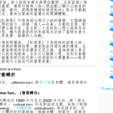
的穿插，使小說既有歷史與理性觀照，也保留個人情
間處理、場景切換與人物心理流動上顯示出高度的
被捕、審判、與瑪蒂爾德的情感對峙）既合乎戲劇
Po
貫性，營造出緊湊而富層次的閱讀體驗。
《紅與黑》可視為通往現代小說的橋樑。它強調個
陳
之間的張力，這種「個人—社會」互動的呈現，影
Po
現實主義作家，甚至對二十世紀的心理小說與存在
情慾、權力與虛榮的坦率描寫也突破了當時社會文
入更真實、複雜的人性觀。
道德探問層面。《紅與黑》不是純粹的說教小說：
Po
下道德的模糊地帶，讀者既能同情於連的遭遇，也
多重倫理視角促使讀者反思正義、虛偽與個人責任
所以能成為經典，在於它以細緻心理、深刻社會觀
Po
一幅兼具時代批判與人性洞察的文學圖景——既是
是對現代小說技巧的重要貢獻。
Cr
 2025 at 9:40am
Po
情動轉折
9:
轉向」
與
斯卡瑞
在身體、痛苦與感知
（affective turn）
Add a
（情感轉向）
tive Turn」
約興起於 1990 年代末至 2000 年代初，與「語言
轉向」
形成對話或反動。其核心特徵
（cultural turn）
、
身體經驗
等非語言的、非
eeling）
（embodiment）
性主體的批判與超越；強調身體、物質性、能量流