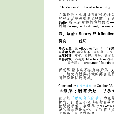
「A precursor to the affective turn」
具體來說：她為後來的情感理
理與政治中被壓制或轉譯。她
等人對身體情感的倫理—
Butler
討論
trauma、embodiment、violence
四、結論：Scarry 與 Affectiv
面向 說明
時代位置
比 Affective Turn 早（198
方法論基礎
語言哲學、現象學、人文
主題關聯
痛苦、身體、感知、語言之
學界共識
不屬於 Affective Tur
論先驅」（precursor / foundation
伊萊恩·斯卡瑞不能嚴格歸為
「Af
一。她對身體與感覺的語言化
間與倫理問題意識。
Comment by
創客有多熱
on October 22,
李澤厚：對蔡元培「以美
蔡元培
「以美育代宗教」
的主
轉向。此思想不僅具有教育學
世紀後半葉，李澤厚
（1930–202
統的繼承與理論化，從而將「
本體論」的思想體系。