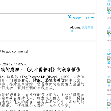
思
Mo
愛
View Full Size
3 h
說
Albums:
說好的俳
句
自
5 h
思
網 to add comments!
Mo
愛
, 2025 at 11:07am
5 h
自我的崩解：《天才雷普利》的敘事價值
執導的
，表面
lla）
《The Talented Mr. Ripley》（1999）
說
則是一則關於
身份、階級、慾望與模仿
的現代寓
節奏，描繪主角湯姆．雷普利如何在對他人生活的
自
看似成功、實則空洞的自我生成。
6 h
備敏銳的觀察力與極強的模仿能力。他並非傳統意
縫隙中學會閱讀他人、複製他人的人。電影一開始
Ho
迅速進入他人的語言、姿態與品味之中，卻始終缺
這種能力，使他既令人著迷，也令人不安。
B