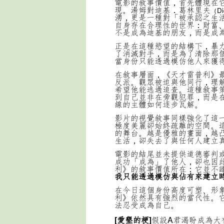
電影的敘事價值，首先體現在
現。湯姆對迪基．葛林里夫
（Di
湧，更是一種對「被承認之生
自身存在合理性的世界：財富
不是成為迪基的朋友，而是成
正是在這種慾望的結構下，暴
了消滅對手，而是為了清除那
當身份只能透過模仿他人來獲
在敘事層面，《天才雷普利》
反派。觀眾被迫與他同行，理
希望他能逃過追查。這種敘事
到自己並非在旁觀犯罪，而是
線的主體如何逐步瓦解。
影片的視覺敘事同樣強化了這
極度美麗卻始終疏離的空間。
的舞台。越是優雅的畫面，越
生活，卻失去了與任何人建立
電影的結尾並未提供道德審判
成功「成為」了他人，卻也因
利》的敘事價值所在：它並不
我只能透過模仿與佔有來建立
在今日這個身份高度可塑、形
利》依然具有強烈的當代性。
法忍受成為自己。
[愛墾的梗]
假設A君渴盼成為大