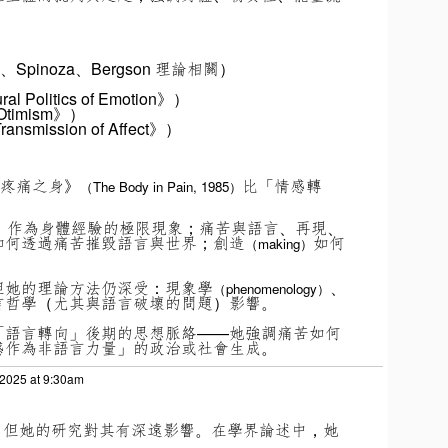
e、Spinoza、Bergson 理論相關）
al Politics of Emotion》）
Otimism》）
nsmission of Affect》）
疼痛之身》
比「情感轉
（The Body in Pain, 1985）
作為身體經驗的極限現象；痛苦與語言、再現、
）
如何透過痛苦摧毀語言與世界；創造
如何
（making）
但她的理論方法仍深受：現象學
、
（phenomenology）
言哲學（尤其與語言破壞的問題）影響。
「語言轉向」後期的思想脈絡——她強調痛苦如何
感作為非語言力量」的政治或社會生成。
 2025 at 9:30am
，但她的研究對其有深遠影響。在學界論述中，她