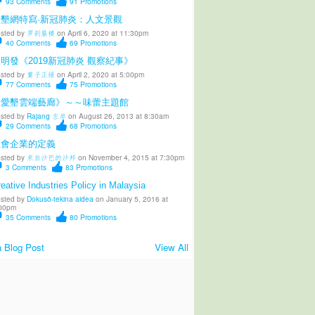
93
Comments
91
Promotions
愛墾網特寫·新冠肺炎：人文景觀
sted by
罗刹蜃楼
on April 6, 2020 at 11:30pm
40
Comments
69
Promotions
明發《2019新冠肺炎 觀察紀事》
sted by
葉子正绿
on April 2, 2020 at 5:00pm
77
Comments
75
Promotions
《愛墾雲端藝廊》～～味蕾主題館
sted by
Rajang 左岸
on August 26, 2013 at 8:30am
29
Comments
68
Promotions
社會企業的定義
sted by
來自沙巴的沙邦
on November 4, 2015 at 7:30pm
3
Comments
83
Promotions
eative Industries Policy in Malaysia
sted by
Dokusō-tekina aidea
on January 5, 2016 at
00pm
35
Comments
80
Promotions
 Blog Post
View All