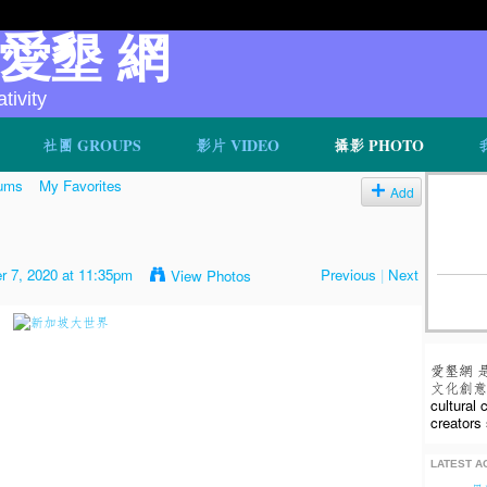
v 愛墾 網
ivity
社團 GROUPS
影片 VIDEO
攝影 PHOTO
ums
My Favorites
Add
 7, 2020 at 11:35pm
Previous
|
Next
View Photos
愛墾網 
文化創意人
cultural
creators 
LATEST AC