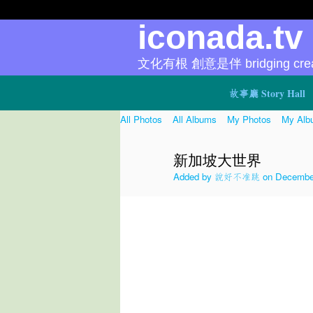
iconada.t
文化有根 創意是伴 bridging creat
故事廳 Story Hall
All Photos
All Albums
My Photos
My Alb
新加坡大世界
Added by
說好不准跳
on December