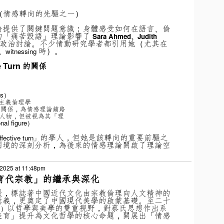
（情感轉向的先驅之一）
論提供了關鍵問題意識：身體感受如何在語言、倫
的「痛苦毀語」理論影響了
Sara Ahmed、Judith
政治討論。不少情動研究學者都引用她（尤其在
時）。
、witnessing
e Turn 的關係
0s）
主義倫理學
關係，為情感理論鋪路
n 核心人物，但被視為其「理
al figure）
的學人，但她是該轉向的重要前驅之
fective turn」
困境的深刻分析，為後來的情感理論開啟了理論空
 2025 at 11:48pm
育代宗教」的繼承與深化
張，標誌著中國近代文化由宗教倫理向人文精神的
意義，更奠定了中國現代美學的啟蒙基礎。至二十
以哲學與美學的雙重視野，對蔡氏思想作出系
1）
美育」提升為文化哲學的核心命題，開展出「情感