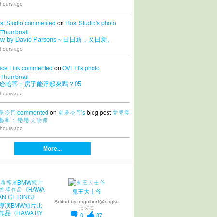
 hours ago
st Studio
commented
on
Host Studio's
photo
ow by David Parsons～日日新，又日新。
 hours ago
ace Link
commented
on
OVEPI's
photo
哈哈蒂：房子能浮起來嗎？05
 hours ago
是冷門
commented
on
就是冷門's
blog post
愛墾雲
藝廊： 戀戀·文物館
 hours ago
More...
鬼王大士爷
Added by
engelbert@angku
導演BMW短片比
张文杰
作品《HAWA BY
0
87