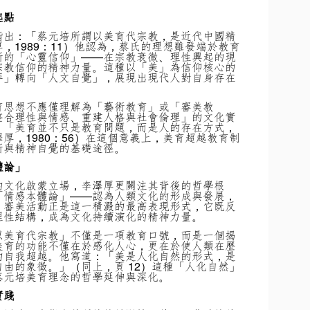
起點
指出：「蔡元培所謂以美育代宗教，是近代中國精
，1989：11）他認為，蔡氏的理想雖發端於教育
新的「心靈信仰」——在宗教衰微、理性興起的現
宗教信仰的精神力量。這種以「美」為信仰核心的
拜」轉向「人文自覺」，展現出現代人對自身存在
育思想不應僅理解為「藝術教育」或「審美教
整合理性與情感、重建人格與社會倫理」的文化實
：「美育並不只是教育問題，而是人的存在方式，
厚，1980：56）在這個意義上，美育超越教育制
新與精神自覺的基礎途徑。
體論」
的文化啟蒙立場，李澤厚更關注其背後的哲學根
「情感本體論」——認為人類文化的形成與發展，
。審美活動正是這一積澱的最高表現形式，它既反
理性結構，成為文化持續演化的精神力量。
以美育代宗教」不僅是一項教育口號，而是一個揭
美育的功能不僅在於感化人心，更在於使人類在歷
的自我超越。他寫道：「美是人化自然的形式，是
由的象徵。」（同上，頁 12）這種「人化自然」
蔡元培美育理念的哲學延伸與深化。
實踐