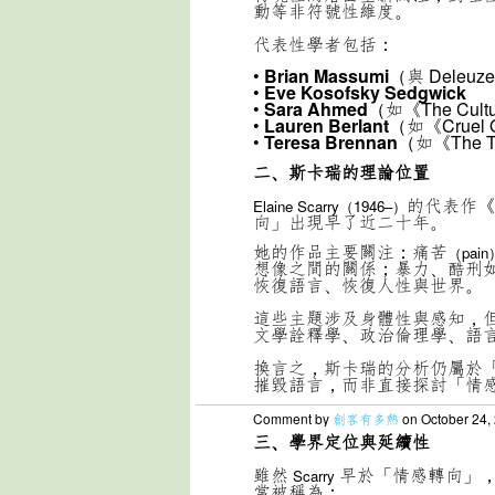
動等非符號性維度。
代表性學者包括：
•
Brian Massumi
（與 Deleuz
•
Eve Kosofsky Sedgwick
•
Sara Ahmed
（如《The Cultur
•
Lauren Berlant
（如《Cruel 
•
Teresa Brennan
（如《The Tra
二、斯卡瑞的理論位置
的代表作《
Elaine Scarry（1946–）
向」出現早了近二十年。
她的作品主要關注：痛苦
（pain
想像之間的關係；暴力、酷刑
恢復語言、恢復人性與世界。
這些主題涉及身體性與感知，
文學詮釋學、政治倫理學、語
換言之，斯卡瑞的分析仍屬於
摧毀語言，而非直接探討「情
Comment by
創客有多熱
on October 24,
三、學界定位與延續性
雖然
早於「情感轉向」
Scarry
常被稱為：