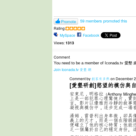
59 members promoted this
Promote
Rating:
MySpace
Facebook
Views:
1313
Comment
You need to be a member of Iconada.tv 愛墾 
Join Iconada.tv 愛墾 網
Comment by
創客有多熱
on December 24
[
愛墾研創]
慾望的模仿與
安東尼．明格拉
（Anthony Minghe
上是一部犯罪心理驚悚片，實
言。影片以優雅而冷靜的敘事
凝視與模仿中，逐步完成一場
湯姆．雷普利出身卑微，卻具
義上的天才，而是一個在階級
便確立了他的核心特質：他能
乏一個屬於自己的穩定身份。