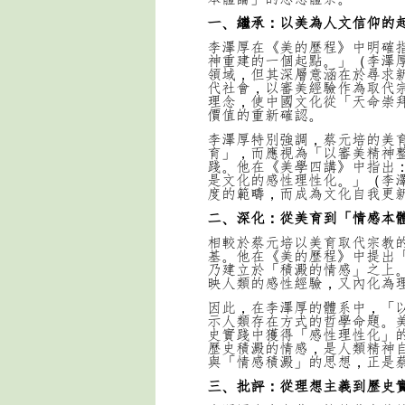
一、繼承：以美為人文信仰的
李澤厚在《美的歷程》中明確
神重建的一個起點。」（李澤厚
領域，但其深層意涵在於尋求
代社會，以審美經驗作為取代
理念，使中國文化從「天命崇
價值的重新確認。
李澤厚特別強調，蔡元培的美
育」，而應視為「以審美精神
踐。他在《美學四講》中指出
是文化的感性理性化。」（李澤
度的範疇，而成為文化自我更
二、深化：從美育到「情感本
相較於蔡元培以美育取代宗教
基。他在《美的歷程》中提出
乃建立於「積澱的情感」之上
映人類的感性經驗，又內化為
因此，在李澤厚的體系中，「
示人類存在方式的哲學命題。
史實踐中獲得「感性理性化」
歷史積澱的情感，是人類精神自
與「情感積澱」的思想，正是
三、批評：從理想主義到歷史