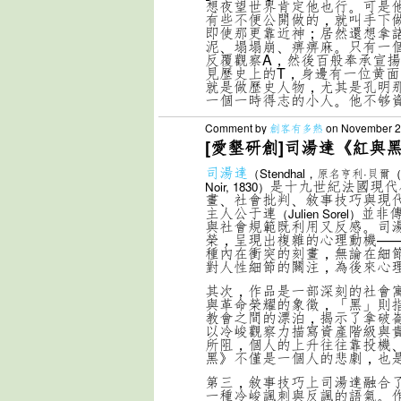
想夜望世界肯定他也行。可是
有些不便公開做的，就叫手下
即使那更靠近神；居然還想拿
泥、塌塌崩、痹痹麻。只有一
反覆觀察A，然後百般奉承宣揚
見歷史上的T，身邊有一位黄面
就是做歷史人物，尤其是孔明
一個一時得志的小人。他不够資
Comment by
創客有多熱
on November 23
[愛墾研創]司湯達《紅與
司湯達
（Stendhal，原名亨利·貝爾（He
是十九世紀法國現代
Noir, 1830）
畫、社會批判、敘事技巧與現
主人公于連
並非
（Julien Sorel）
與社會規範既利用又反感。司
榮，呈現出複雜的心理動機—
種內在衝突的刻畫，無論在細
對人性細節的關注，為後來心
其次，作品是一部深刻的社會
與革命榮耀的象徵，「黑」則
教會之間的漂泊，揭示了拿破
以冷峻觀察力描寫資產階級與
所阻，個人的上升往往靠投機
黑》不僅是一個人的悲劇，也
第三，敘事技巧上司湯達融合
一種冷峻諷刺與反諷的語氣。