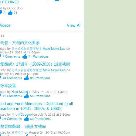
N CE DING》
d by
O noc Sob
0
71
Videos
View All
STS
陳明發：文創的文化要素
sted by
馬來西亞微電影實驗室 Micro Movie Lab
on
bruary 21, 2021 at 11:00pm
7
Comments
71
Promotions
愛懇網》17週年（2009-2026）誠意禮贈
sted by
馬來西亞微電影實驗室 Micro Movie Lab
on
bruary 18, 2021 at 5:30pm
18
Comments
80
Promotions
柳敬亭說書
sted by
Host Studio
on May 14, 2017 at 4:30pm
11
Comments
56
Promotions
od and Fond Memories - Dedicated to all
ose born in 1940's, 1950's & 1960's
sted by
用心涼Coooool
on July 7, 2012 at 6:30pm
39
Comments
60
Promotions
墾雲端藝廊： 戀戀·文物館
sted by
就是冷門
on August 24, 2013 at 10:00pm