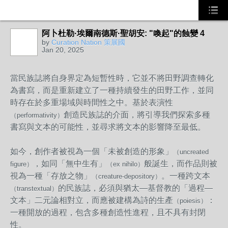
阿卜杜勒·埃爾南德斯·聖胡安: "喚起"的蝕變 4
by
Curation Nation 策展國
Jan 20, 2025
當民族誌將自身界定為短暫性時，它並不將田野調查轉化
為書寫，而是重新建立了一種持續發生的田野工作，並同
時存在於多重場域與時間性之中。基於表演性
創造民族誌的介面，將引導我們探索多種
（performativity）
書寫與文本的可能性，並尋求將文本的影響降至最低。
如今，創作者被視為一個「未被創造的形象」
（uncreated
，如同「無中生有」
般誕生，而作品則被
figure）
（ex nihilo）
視為一種「存放之物」
。一種跨文本
（creature-depository）
的民族誌，必須與猶太—基督教的「過程—
（transtextual）
文本」二元論相對立，而應被建構為詩的生產
：
（poiesis）
一種開放的過程，包含多種創造性進程，且不具有封閉
性。