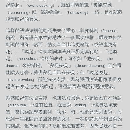
起喚起」
，就如同我們說「奔跑奔跑」
（evoke evoking）
或「說話說話」
一樣，是在試圖
（run running）
（talk talking）
控制喚起的效果。
這樣的語法結構使動詞失去了重心，就如傅柯
（Foucault）
所說，所有語言形式都構成了一個層次結構，環繞並位於
動詞的邊緣。然而，情況甚至比這更極端（或許也更有
趣）。「喚起」這個動詞無法真正界定其行動：「他喚
起」
這樣的表述，遠不如「他夢見」
（he evokes）
（he
來得清晰。「夢見夢見」
至少還
dreams）
（dream dreaming）
能讓人想像，夢者夢見自己在夢見；但「喚起喚起」
卻無法被支撐，因為我們無法想像某個喚
（evoke evoking）
起者在喚起他/她的喚起，這種語言遊戲變得毫無意義。
既然喚起無法被言說，也無法被書寫，這是因為它在話語
中沒有位置，在書寫
中也無法被安
（discourse）
（writing）
置。當民族誌學者聽到「喚起」時，他們會想到書寫，會
想到一種敞開於多重詮釋的文本，一種以詩意筆觸書寫的
民族誌。但為何如此？喚起無法被書寫，因為它既不是一