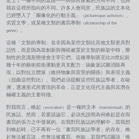
走上了一條不同的道路——與你所探索的方向不同，也與
我在這裡所指向的不同。許多人會同意，民族誌的文本化
已經墮入了「圖像化的行動主義」
、
（picturesque activism）
劣質文學，或某種文類的書寫專制
（dictatorship of the
。
genre）
這種「文類的專制」並非因為某些文類比其他文類更具對
話性，而是因為當創新與傳統被置於文類的框架中時，壓
制性的意識形態便會主宰它們。這種專制甚至比
世紀前
20
幾十年的藝術前衛運動更具支配力：抽象派試圖消除再
現，以對抗立體派（維持物象與背景的關係）與表現主義
（扭曲這些對比）。我們必須提醒這些民族誌學者，在歐
洲，透過形式所實現的革命，正是文化現代主義與其潛在
極權主義的主要特徵。
對我而言，喚起
是一種跨文本
的
（evocation）
（transtextual）
民族誌。然而，若要談論它，必須先說明為何喚起是在與
書寫的張力之中發展的。在我對民族誌的理解中，當我想
到喚起時，已不再有一位「書寫民族誌學者」的存在。喚
起無法被言說，也無法被書寫。例如，若我們試圖說「喚