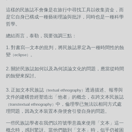
這樣的民族誌不會像是在旅行中尋找工具以收集資金，而
是它自身已構成一種藝術理論與批評，同時也是一種科學
哲學。
總結而言，泰勒，我要強調三點：
1. 對書寫—文本的批判，將民族誌界定為一種時間性的蝕
變
。
（eclipse）
2. 關於民族誌如何以及為何談論文化的問題，應當從時間
的蝕變來探討。
3. 正如文本民族誌
透過描述、報導與
（textual ethnography）
文件的建構曾經塑造出「他者」的概念，在跨文本民族誌
中，倫理學已無法以相同方式處
（transtextual ethnography）
理問題，因為文本裝置本身便會引發自身的問題。
一些民族誌學者在我們以符號學意義來使用「文本」這一
概念時，感到驚訝。當他們聽到「文本」時，似乎仍被困