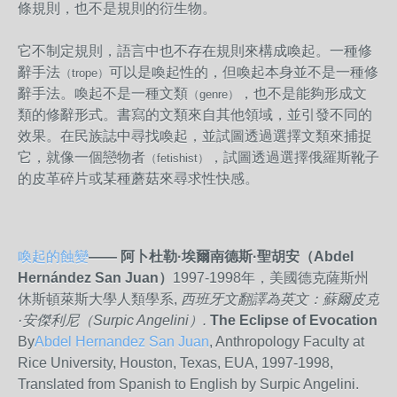
條規則，也不是規則的衍生物。
它不制定規則，語言中也不存在規則來構成喚起。一種修
辭手法
可以是喚起性的，但喚起本身並不是一種修
（trope）
辭手法。喚起不是一種文類
，也不是能夠形成文
（genre）
類的修辭形式。書寫的文類來自其他領域，並引發不同的
效果。在民族誌中尋找喚起，並試圖透過選擇文類來捕捉
它，就像一個戀物者
，試圖透過選擇俄羅斯靴子
（fetishist）
的皮革碎片或某種蘑菇來尋求性快感。
喚起的蝕變
——
阿卜杜勒·
埃爾南德斯·
聖胡安（Abdel
Hernández San Juan
）
1997-1998年，美國德克薩斯州
休斯頓萊斯大學人類學系,
西班牙文翻譯為英文：蘇爾皮克
·
安傑利尼（Surpic Angelini
）.
The Eclipse of Evocation
By
Abdel Hernandez San Juan
, Anthropology Faculty at
Rice University, Houston, Texas, EUA, 1997-1998,
Translated from Spanish to English by Surpic Angelini.