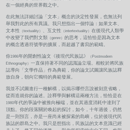
在一個經典的世界觀之中。
在此無法詳細討論「文本」概念的決定性發展，也無法列
舉我對此的所有異議。我只想指出一個悖論：如果文本、
文本性
、互文性
在後現代人類學
（textuality）
（intertextuality）
中改變了我們對文類
的思考，這恰恰是因為文本
（genre）
的概念透過符號學的擴展，而超越了書寫的範疇。
你
年的開創性論文《後現代民族誌》
1986
（Postmodern
一直保持著不同的認識論立場。相較於將民族
Ethnography）
誌導向「文學作品」作為典範，你的論文試圖讓民族誌釋
放自身，朝向它獨特的典範發展。
我並不試圖進行一種解構，以揭示哪些言說被刻意省略，
從而造就你的論述。詮釋學與解構這兩種方法，恰恰是在
年代的爭論中被推向極端，並在其過度消耗中達到了
1980
頂點。你的段落關於喚起的探討，如今，十年過後，仍然
是一則預言，亦是一座尚未被探索的島嶼，位於後現代民
族誌的群島之中。我只是想指出，民族誌的文本意識已經