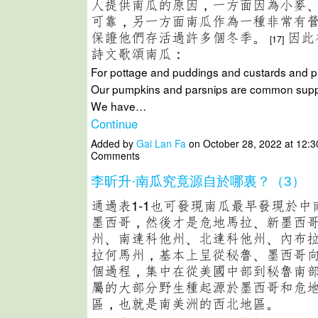
人提供南瓜的原因，一方面因為小麥
可靠，另一方面南瓜作為一種非常有
保證他們存活過許多個冬季。
因此
[17]
詩文歌頌南瓜：
For pottage and puddings and custards and p
Our pumpkins and parsnips are common suppl
We have…
Continue
Added by
Gai Lan Fa
on October 28, 2022 at 12:
Comments
李昕升·南瓜究竟源自於哪裏？（3）
通過表1-1也可發現南瓜最早發現於中
墨西哥，然後才是危地馬拉、新墨西
州、南達科他州、北達科他州、內布
拉何馬州，基本上呈從秘魯、墨西哥
個過程，集中在從美國中部到秘魯南
屬的大部分野生種起源於墨西哥和危
區，也就是南美洲的西北地區。