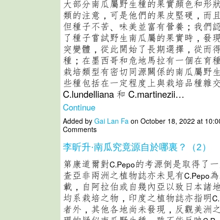
大部分南瓜屬野生種的果實顏色和形
類的注意，可是他們的果皮堅硬，而
但種子不苦、味美並富有營養；我們
了種子嘗試野生南瓜屬的果實時，發
突變體，從此開始了長期選擇，從而
種；在墨西哥和危地馬拉有一個在育
栽培類型有密切同源關係的南瓜屬野
些種包括在一定程度上與栽培品種雜
C.lundelliana 和 C.martinezii…
Continue
Added by
Gai Lan Fa
on October 18, 2022 at 10:
Comments
李昕升·南瓜究竟源自於哪裏？（2）
第康道爾對
的考源倒是取得了一
C.Pepo
查亞非兩洲之植物誌亦未見有
為
C.Pepo
載，自阿拉伯或自幾內亞以致日本諸
均系栽培之物，印度之植物誌亦指明
C
者外，其他各地尚未發現，反觀美洲