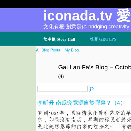
iconada.tv 
文化有根 創意是伴 bridging creativity
故事廳 Story Hall
社團 GROUPS
All Blog Posts
My Blog
Gai Lan Fa's Blog – Octo
(4)
李昕升·南瓜究竟源自於哪裏？（4）
直到
年，馬薩諸塞州普利茅斯的
1621
徒，如果沒有南瓜，早期的移民者將
是北美感恩節的由來的說法之一。清