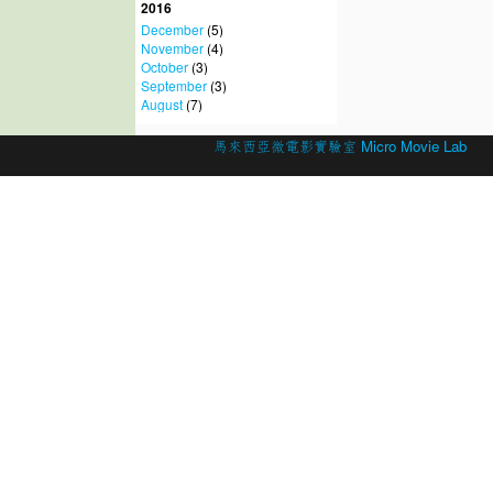
2016
December
(5)
November
(4)
October
(3)
September
(3)
August
(7)
© 2026 Created by
馬來西亞微電影實驗室 Micro Movie Lab
.
Powered by