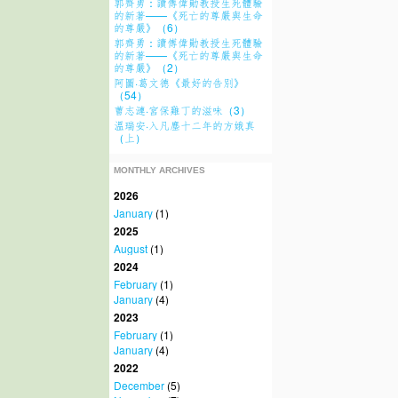
郭齊勇：讀傅偉勛教授生死體驗
的新著——《死亡的尊嚴與生命
的尊嚴》（6）
郭齊勇：讀傅偉勛教授生死體驗
的新著——《死亡的尊嚴與生命
的尊嚴》（2）
阿圖·葛文德《最好的告別》
（54）
曹志漣·宮保雞丁的滋味（3）
溫瑞安·入凡塵十二年的方娥真
（上）
MONTHLY ARCHIVES
2026
January
(1)
2025
August
(1)
2024
February
(1)
January
(4)
2023
February
(1)
January
(4)
2022
December
(5)