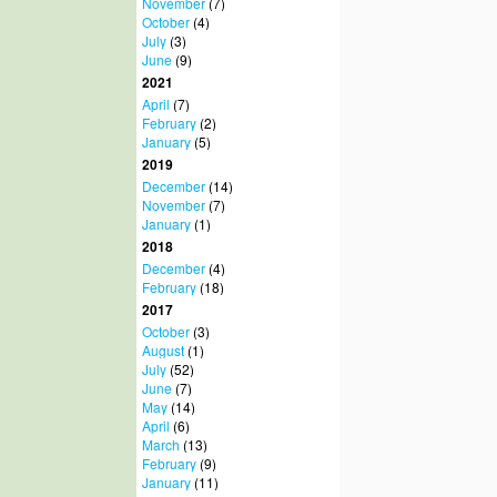
November
(7)
October
(4)
July
(3)
June
(9)
2021
April
(7)
February
(2)
January
(5)
2019
December
(14)
November
(7)
January
(1)
2018
December
(4)
February
(18)
2017
October
(3)
August
(1)
July
(52)
June
(7)
May
(14)
April
(6)
March
(13)
February
(9)
January
(11)