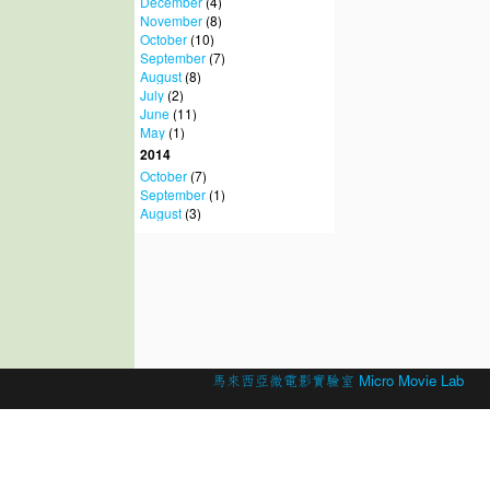
December
(4)
November
(8)
October
(10)
September
(7)
August
(8)
July
(2)
June
(11)
May
(1)
2014
October
(7)
September
(1)
August
(3)
© 2026 Created by
馬來西亞微電影實驗室 Micro Movie Lab
.
Powered by