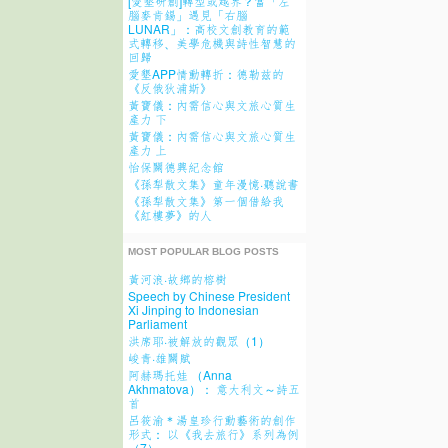
[愛墾研創]轉型或越界？當「左
腦麥肯錫」遇見「右腦
LUNAR」：高校文創教育的範
式轉移、美學危機與詩性智慧的
回歸
愛墾APP情動轉折：德勒兹的
《反俄狄浦斯》
黃寶儀：內需信心與文旅心質生
產力 下
黃寶儀：內需信心與文旅心質生
產力 上
怡保關德興紀念館
《孫犁散文集》童年漫憶·聽說書
《孫犁散文集》第一個借給我
《紅樓夢》的人
MOST POPULAR BLOG POSTS
黃河浪·故鄉的榕樹
Speech by Chinese President
Xi Jinping to Indonesian
Parliament
洪席耶·被解放的觀眾（1）
峻青·雄關賦
阿赫瑪托娃 （Anna
Akhmatova）： 意大利文～詩五
首
呂筱渝＊湯皇珍行動藝術的創作
形式： 以《我去旅行》系列為例
（7）