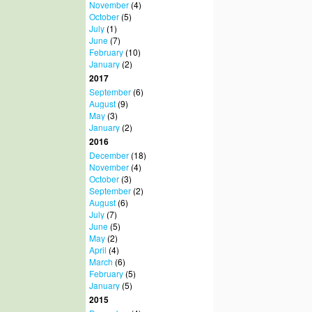
November
(4)
October
(5)
July
(1)
June
(7)
February
(10)
January
(2)
2017
September
(6)
August
(9)
May
(3)
January
(2)
2016
December
(18)
November
(4)
October
(3)
September
(2)
August
(6)
July
(7)
June
(5)
May
(2)
April
(4)
March
(6)
February
(5)
January
(5)
2015