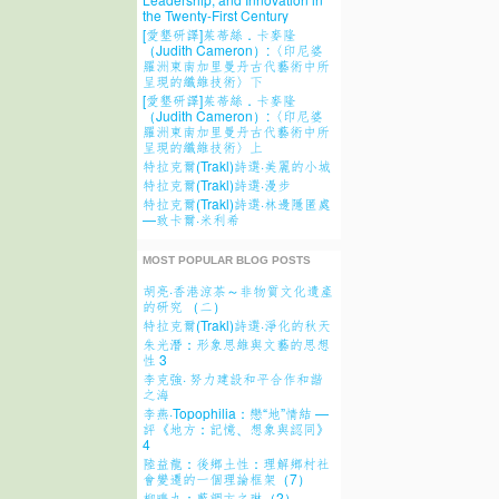
the Twenty-First Century
[愛墾研譯]茱蒂絲．卡麥隆
（Judith Cameron）:〈印尼婆
羅洲東南加里曼丹古代藝術中所
呈現的纖維技術〉下
[愛墾研譯]茱蒂絲．卡麥隆
（Judith Cameron）:〈印尼婆
羅洲東南加里曼丹古代藝術中所
呈現的纖維技術〉上
特拉克爾(Trakl)詩選·美麗的小城
特拉克爾(Trakl)詩選·漫步
特拉克爾(Trakl)詩選·林邊隱匿處
—致卡爾·米利希
MOST POPULAR BLOG POSTS
胡亮·香港涼茶～非物質文化遺產
的研究 （二）
特拉克爾(Trakl)詩選·淨化的秋天
朱光潛：形象思維與文藝的思想
性 3
李克強· 努力建設和平合作和諧
之海
李燕·Topophilia：戀“地”情結 —
評《地方：記憶、想象與認同》
4
陸益龍：後鄉土性：理解鄉村社
會變遷的一個理論框架（7）
柳鳴九：藍調卞之琳（2）