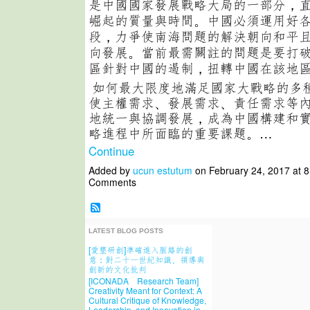
是中國國家發展戰略大局的一部分，
崛起的質量與時間。中國必須運用好
段，力爭使南海問題的解決朝向和平
向發展。當前最需關註的問題是要打
區針對中國的遏制，扭轉中國在該地
如何最大限度地滿足國家大戰略的多
使主權需求、發展需求、責任需求等
地統一與協調發展，成為中國構建和
略進程中所面臨的重要課題。…
Continue
Added by
ucun estutum
on February 24, 2017 at
Comments
LATEST BLOG POSTS
[愛墾研創]準確進入脈絡的創
意：對二十一世紀知識、領導與
創新的文化批判
[ICONADA Research Team]
Creativity Meant for Context: A
Cultural Critique of Knowledge,
Leadership, and Innovation in