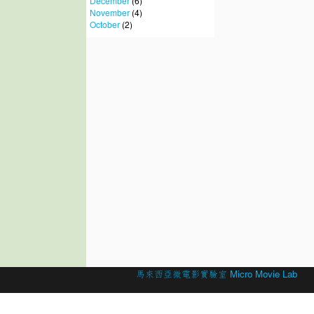
December
(6)
November
(4)
October
(2)
© 2026 Created by
馬來西亞微電影實驗室 Micro Movie Lab
.
Powered by