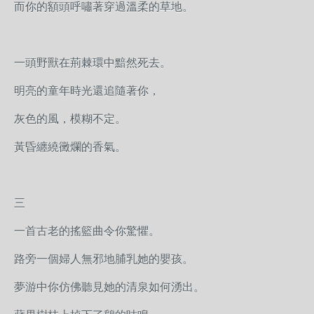
而你的額頭呼嘯著穿過溫柔的草地。
一頭野獸在荊棘環中黯然死去。
明亮的童年時光還追隨著你，
灰色的風，模糊不定。
黃昏纏繞黴爛的香氣。
三
一首古老的搖籃曲令你驚懼。
路旁一個婦人無邪地脯乳她的嬰孩。
夢游中你仿佛聽見她的清泉如何湧出。