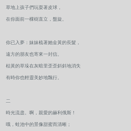
草地上孩子們玩耍著皮球，
在你面前一棵樹直立，盤旋。
你已入夢：妹妹梳著她金黃的長髮，
遠方的朋友也寄來一封信。
枯黃的草垛在灰暗里歪歪斜斜地消失
有時你也輕靈美妙地飄行。
二
時光流盡。啊，親愛的赫利俄斯！
哦，蛙池中的景像甜蜜而清晰；