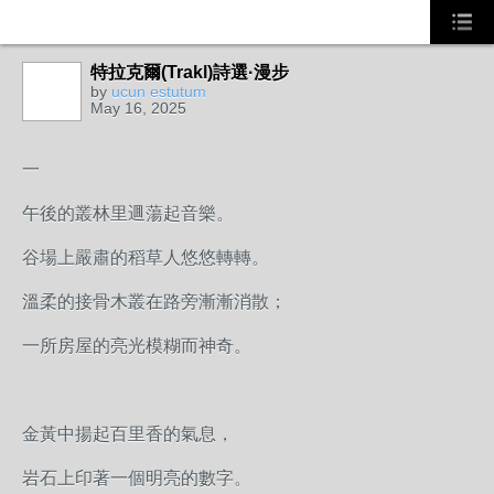
特拉克爾(Trakl)詩選·漫步
by
ucun estutum
May 16, 2025
一
午後的叢林里逥蕩起音樂。
谷場上嚴肅的稻草人悠悠轉轉。
溫柔的接骨木叢在路旁漸漸消散；
一所房屋的亮光模糊而神奇。
金黃中揚起百里香的氣息，
岩石上印著一個明亮的數字。