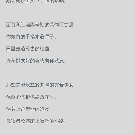
蘋果樹枝上掉下了鷂的咕鳴。
面包和紅酒因辛勤的勞作而甘甜。
你銀白的手摸索著果子。
田里走過死去的松雞。
綠草以友好的姿態向你致意。
那些夢游般立於井畔的貧苦少女，
傷愈的懷抱也綻放花兒。
伴著上帝無罪的造物
孤獨者欣然踏上寂靜的小路。