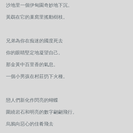
沙地里一個伊甸園奇妙地下沉。
黃鵡在它的巢窩里搖動樹枝。
兄弟為你在痴迷的國度死去
你的眼睛堅定地凝望自己。
那金黃中百里香的氣息。
一個小男孩在村莊扔下火種。
戀人們新化作閃亮的蝴蝶
圍繞岩石和明亮的數字翩翩飛行。
烏鴉向惡心的佳肴飛去