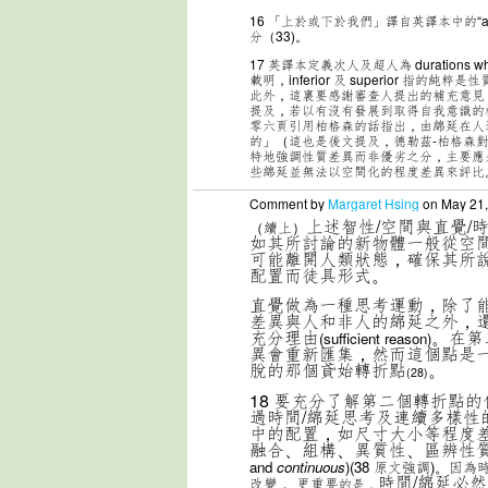
16
「上於或下於我們」譯自英譯本中的“abo
分（33)。
17
英譯本定義次人及超人為 durations which
載明，inferior 及 superior 
此外，這裏要感謝審查人提出的補充意見
提及，若以有沒有發展到取得自我意識的
零六頁引用柏格森的話指出，由綿延在人
的」（這也是後文提及，德勒茲-柏格森
特地強調性質差異而非優劣之分，主要應
些綿延並無法以空間化的程度差異來評比
Comment by
Margaret Hsing
on May 21,
上述智性/空間與直覺
（續上）
如其所討論的新物體一般從空
可能離開人類狀態，確保其所
配置而徒具形式。
直覺做為一種思考運動，除了
差異與人和非人的綿延之外，
充分理由
。在第
(sufficient reason)
異會重新匯集，然而這個點是
脫的那個貣始轉折點
。
(28)
18
要充分了解第二個轉折點的
過時間/綿延思考及連續多樣性
中的配置，如尺寸大小等程度
融合、組構、異質性、區辨性
and
continuous
)(38 原文強調)。因為
時間/綿延必
改變， 更重要
的是，