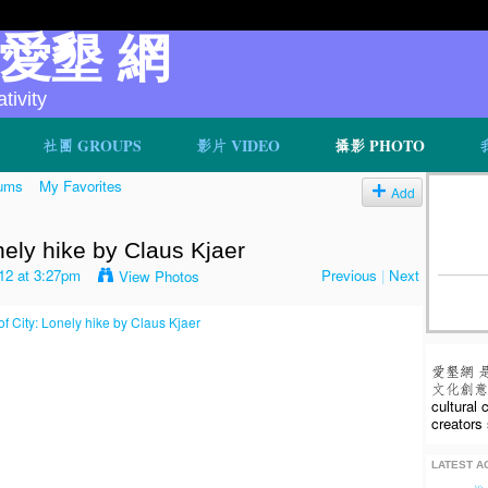
v 愛墾 網
ivity
社團 GROUPS
影片 VIDEO
攝影 PHOTO
ums
My Favorites
Add
nely hike by Claus Kjaer
12 at 3:27pm
Previous
|
Next
View Photos
愛墾網 
文化創意人
cultural
creators 
LATEST AC