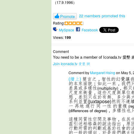
（17.9.1996）
22 members promoted this
Promote
Rating:
MySpace
Facebook
Views:
199
Comment
You need to be a member of Iconada.tv 愛墾 
Join Iconada.tv 愛墾 網
Comment by
Margaret Hsing
on May 5, 
(續上)
簡言之，智性的幻覺讓
的本來面貌；如此一來，我們
差異或多樣性
，都只
(multiplicity)
尺度來衡量，這些尺度與單位
態，差別只在於有無、多少與
系列並置(juxtapose)然而不連
一 再地 進行 同 一性 的重複
(re
，多樣性也
(differences of degree)
這種同質性空間及事物，在其
茲引述柏格森的說法指出，原
行動所需的判斷或基於社會的
的一般的傾向，於是我們總太