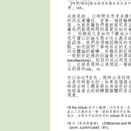
「[時間/綿延]藉由創造對應於其自身中各
身」
。
(43)
也就是說， 以時間來思考多樣
的內在連續性。若第一個經驗
異，也就是讓我們重新探究真
讓我們發現時間的異質性如何
中， 而綿延又是如何不斷地
倪可據以討論生態女性主義未
茲認為，我們尚須確認綿延的
點，如何說明了事物存在的充分
到本體論的範疇，有賴於對記
一般對於記憶的討論最大的謬
，則其形成必然是
(recollections)
上，反倒是現時必須預設一種
去的條件
。
(59)
19
何以如此?首先，現時必須同
去是同時發生的；如果每個過
時逝去時又總是將自身保存於
柏格森著名的倒轉圓錐體即是
現象。
18
the virtual 的中文翻譯，向來莫衷一是，
茲以之定義的是一種「絕對真實的存在樣態」（“Berg
虛在，並將作形容詞使用的 virtual 譯
19
在《差異與重複》（
Difference and R
（pure,
a priori
past)（81)。