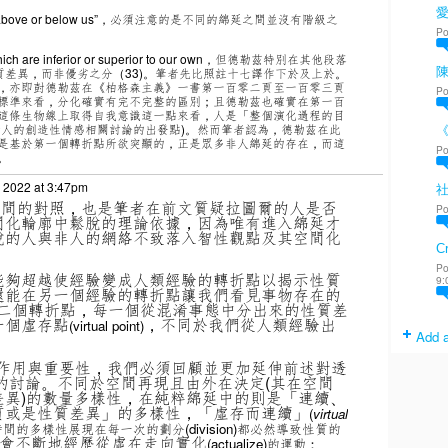
ve or below us”，必須注意的是不同的綿延之間並沒有階級之
Po
 are inferior or superior to our own，但德勒茲特別在其他段落
陳
指的純粹是性質差異，而非優劣之分（33)。筆者先比照註十七譯作下於及上於。
，亦即尌德勒茲在《柏格森主義》一書第一百零二頁至一百零三頁
Po
標準來看，分化確實有完不完整的區別；且德勒茲也確實在第一百
這條生物線上取得自我意識這一點來看，人是「整個演化過程的目
對人的創造性情感相關討論的出發點)。然而筆者認為，德勒茲在此
是基於第一個轉折點所欲突顯的，正是眾多非人綿延的存在，而這
Po
。
 2022 at 3:47pm
/時間的對照，也是筆者在前文質疑拉圖爾的人是否
Po
間化輪廓中鬆脫的理論依據，因為唯有進入綿延才
說的人與非人的網絡不致落入智性觀點及其空間化
Cr
Po
能夠超越使經驗變成人類經驗的轉折點以揭示性質
9:
還能在另一個經驗的轉折點讓我們看見事物存在的
二個轉折點，每一個從混淆事態中分出來的性質差
一個虛存點
，不同於我們從人類經驗出
(virtual point)
Add a
作用與重要性，我們必須回顧並更加延伸前述對透
的討論。不同於空間再現且由外在決定(其在空間
差異)的數量多樣性，在純粹綿延中的則是「連續、
質或是性質差異」的多樣性，「虛存而連續」
(
virtual
時間的多樣性展現在每一次的劃分(division)
都必然導致性質的
然會不斷地經歷從虛在走向實化
(actualize)的運動：