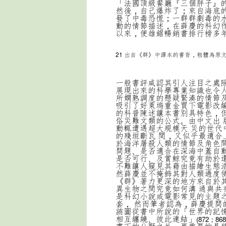
「法國頂級餐廳『三個胖子』
然後，自己爆炸了；來自海底
發了中毒恐慌；一群群劇毒的
動的情節描述，在薛慶的科幻作
以來，便雄鋸暢銷書排行榜多
21
出自《群》中譯本的書背，粗體為原
一般書評咸認其引人注目之處
展現出來的科學專業知識也令
所嫻熟調度的懸疑緊湊的情節
吸引了好萊塢重金買下電影改
的科普陳述讓本書別具特色，
俗災難文類的公式。由中文出
動輒遭遇超大規模天 災的世
的殘垣斷瓦 間，又似乎最適合
於海洋屠殺人類的情節及角色
問題、是否適合在深海中蓋自
是否可行、及賞鯨究竟有助於
不難讓人窺見其藉由描繪生態浩
然薛慶並不掩飾其對人類過度
《群》著力更深的地方來自於
異生物之間究竟如何溝 通與
是科幻小說或電影常見的主題
套， 然而筆者認為，薛慶提問
詴圖從書中所說的「世界的記
相互纏繞、彼此連結」
(872；868