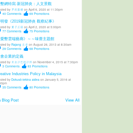
愛墾網特寫·新冠肺炎：人文景觀
sted by
罗刹蜃楼
on April 6, 2020 at 11:30pm
40
Comments
69
Promotions
明發《2019新冠肺炎 觀察紀事》
sted by
葉子正绿
on April 2, 2020 at 5:00pm
77
Comments
75
Promotions
《愛墾雲端藝廊》～～味蕾主題館
sted by
Rajang 左岸
on August 26, 2013 at 8:30am
29
Comments
68
Promotions
社會企業的定義
sted by
來自沙巴的沙邦
on November 4, 2015 at 7:30pm
3
Comments
83
Promotions
eative Industries Policy in Malaysia
sted by
Dokusō-tekina aidea
on January 5, 2016 at
00pm
35
Comments
80
Promotions
 Blog Post
View All