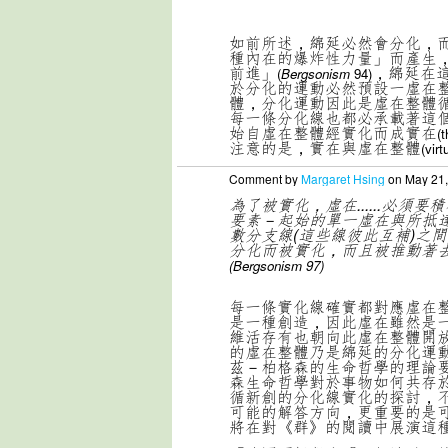
如前所述，綿延必然會分化，
種內在的爆炸性力量」而產生
前進」
，綿延在
(
Bergsonism
94)
於分化的運動必然預設一虛在
體，分化運動因此是虛在整體
每一條分化線也都必承載著這
始自虛在整體經實化而成實在
(t
注意的是，實在與虛在整體
(virt
Comment by
Margaret Hsing
on May 21,
為了被實化，虛在......必須
要素－起始的單一虛在與所抵
數分支線(這些線彼此互補)之
分化而被實化，而且被推動著
(Bergsonism 97)
每一條實化線確實都對應虛在
是一種創造，因此虛在雖然是
維活存有也朝向此虛在整體開
的虛在整體乃是綿延的分化運
茲－柏格森的生命哲學的理論
森生命哲學對於事物如何共存
循新創的分化線實化的探討，
可能的解答方向，更重要的是
將在對《群》的閱讀中展演這