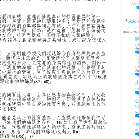
Adde
的混淆事態，並進而發現真正的性質差異的第一
輪廓，事實上遮蓋的比顯現的多；而對只能看見空
Add 
跟超越我們的興趣與利益有關，此亦即德勒茲與柏
驗狀態轉折點，因為正是在這裡，經驗開始偏斜向
BLOG PO
ty)的方向，並因而變成「不折不扣的人類經驗」
筆者認為，啟蒙精神與工具理性，或可說是這種人
Po
Fe
覺，直覺則能帶領我們超越綜合自身的興趣與利益
，而值得注意的是，直覺預設了以綿延來思考
)
《
空間化輪廓外，更重要的是其綿延的韻律。例如一
其可測量的輪廓，然而其溶化的過程，卻彰顯了其
Po
程中產生的變異，除了透露出與他物間的性質差異
Fe
的性質差異，事物真正的狀態便是其在時間中的連續
即此事物的綿延
。
(32；40)
Po
化的同質性尺度，去真正思考物與物之間，以及物
的「我必須等糖溶化」的例子，即說明了我等待時
Go
即我在時間中與自身的性質差異，並且顯示出其他
th
 (32)。
Po
才能看見真正的性質差異，而直覺則能帶領我們浮
或下於我們的綿延之存在。
16
如此我們方能超越前
愛
折點，脫離智性搭建的人類狀態，避免工具理性的
uman，意指下於我們的綿延)及超人 the
Po
綿延)開放
(28)。
17