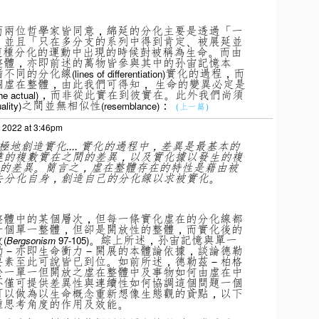
而兩位哲學家皆同意，綿延的分化主要是透過「一
，並且「只在多分支的系列中得到肯定、被展延並
這種分化的運動中出現的時候尌被稱為生命。而由
整體，亦即前述的萬物皆參與其中的孙宙記憶本
循不同的分化線
實化的過程，而
(lines of differentiation)
個虛在整體，由此我們可得知， 生命的變異必定是
，而非從此實在到彼實在。此外我們尚須
he actual)
之間並無相似性
：
uality)
(resemblance)
（上一篇）
 2022 at 3:46pm
要積極地創造實化.... 實化的過程中，差異是最基本的
達的複數實在之間的差異，以及實化據以發生的複
間的差異。簡言之，虛在整體存在的特性是藉由被
去分化自身，創造自己的分化線以求被實化。
整體中的某個層次，但每一條實化虛在的分化線都
一個單一整體，但卻是開放性的整體，而實化後的
放
。綜上所述，孙宙記憶與單一
(
Bergsonism
97-105)
動－亦即生命衝力－開展的本體論依據，談論德勒
要素至此可說皆已到位。如前所述，德勒茲－柏格
於一單一但開放之虛在整體中及事物如何由虛在中
不僅可提供差異性與連續性如何協調這個問題一個
可以做為以生命概念重新想像生態觀的貣點，以下
種思考角度的作用及效能。