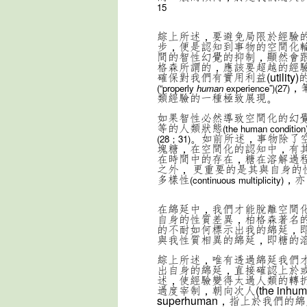
15
綜上所述，要避免局限於經驗
步，便是認知到事物的空間化
間的智性幻覺的抑制，顯然會
格森所謂的，應該要超越的經
確保對我們有實用利益(utili
，
(“properly
human
experience”)(27)
類經驗的一種極致展現。
如果智性必然導致空間化的幻
等的人類狀態
(the human condition
。如前所述，事物除了
(28；31)
塊糖，在空間化的認知中，有
在時間中的存在，糖在溶解過
之外， 更重要的是其與自身
多樣性
，亦
(continuous multiplicity)
在綿延中，我們才能脫離空間
自身的性質差異，柏格森著名
的不耐如何標示出我的綿延，
與我性質相異的綿延，即糖的溶化
綜上所述，唯有透過綿延我們
出自身的綿延，直接確認上於
述，使經驗變得太過人類的轉
過度宰制，朝向次人(the inh
superhuman，指上於我們的