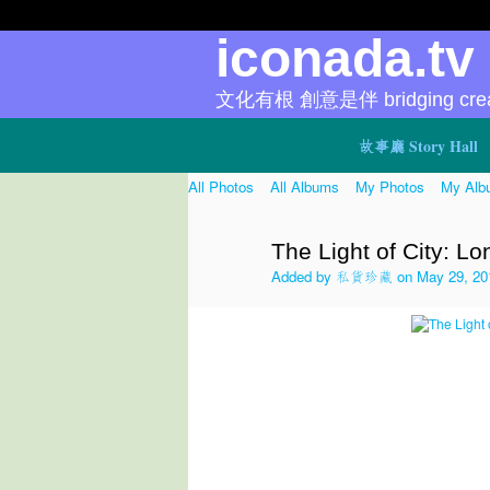
iconada.t
文化有根 創意是伴 bridging creat
故事廳 Story Hall
All Photos
All Albums
My Photos
My Alb
The Light of City: Lo
Added by
私貨珍藏
on May 29, 20