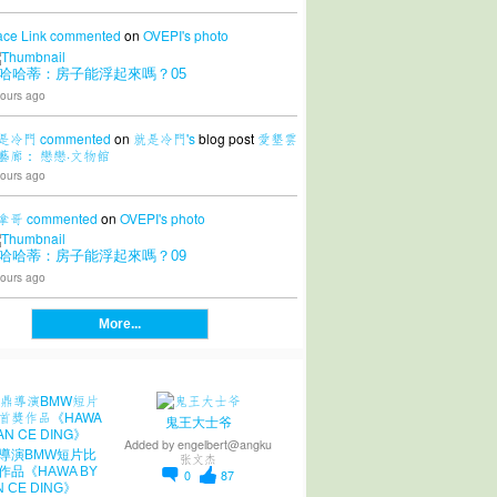
ace Link
commented
on
OVEPI's
photo
哈哈蒂：房子能浮起來嗎？05
ours ago
是冷門
commented
on
就是冷門's
blog post
愛墾雲
藝廊： 戀戀·文物館
ours ago
拿哥
commented
on
OVEPI's
photo
哈哈蒂：房子能浮起來嗎？09
ours ago
More...
鬼王大士爷
Added by
engelbert@angku
導演BMW短片比
张文杰
作品《HAWA BY
0
87
N CE DING》