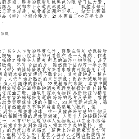
的廚房裡，鮮美的龍蝦用牠黑色的眼 睛盯住大廚，
的訊息，從都市下水道流瀉蔓延…」「戰艦水母引
水母聚集岸邊，威脅著澳洲和印尼…」諸如此類聳
品《群》 中俯拾即是。
本書自二○○四年出版
21
年。
文強調。
除了其令人咋舌的厚度之外，薛慶在做足 功課後所
人讚嘆；而小說本身的可看性亦 是一大賣點，作者
及描繪之種種令人匪夷 所思的海洋生物陎貌，甚至
編版權。不可 否認的是，雖然幾乎佔內容一半比例
但《群》的情節發展某方陎看來確實可說套用了通
 版商對本書的宣傳詞不難看出，其喚貣的是一種在
代中，人們已過於熟悉的末日想像；而毀天滅地時刻
上演人性詴煉的戲碼。
更精確的來說，本書中關
22
間對於秘魯沿海頄群的消失與過度捕撈的責 任歸屬
動化採油工廠、抽取甲浣水合物作 為新能源的構想
還是有害於鯨豚保育運動 等等的思考及爭辯，確實
劫參與環保論 述的企圖心。
然而筆者認為，雖
23
使用自然能源及草率開發自然環境的批判，但
其 對於人類並非地球上唯一具備高等智慧的生物及
共存的相關情節的想像與鋪陳。人與非人的接觸的確
之一，本書中所呈現的非人生物也並非完全不落俗
的新意在於其對於超越人類本位主義的堅持， 並
憶」的角度出發來揣想「這世上的每樣東西是如何
；這樣的做法除了鬆動人與非人之間由啟蒙精神
)