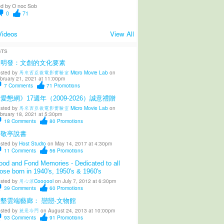
d by
O noc Sob
0
71
Videos
View All
STS
陳明發：文創的文化要素
sted by
馬來西亞微電影實驗室 Micro Movie Lab
on
bruary 21, 2021 at 11:00pm
7
Comments
71
Promotions
愛懇網》17週年（2009-2026）誠意禮贈
sted by
馬來西亞微電影實驗室 Micro Movie Lab
on
bruary 18, 2021 at 5:30pm
18
Comments
80
Promotions
柳敬亭說書
sted by
Host Studio
on May 14, 2017 at 4:30pm
11
Comments
56
Promotions
od and Fond Memories - Dedicated to all
ose born in 1940's, 1950's & 1960's
sted by
用心涼Coooool
on July 7, 2012 at 6:30pm
39
Comments
60
Promotions
墾雲端藝廊： 戀戀·文物館
sted by
就是冷門
on August 24, 2013 at 10:00pm
93
Comments
91
Promotions