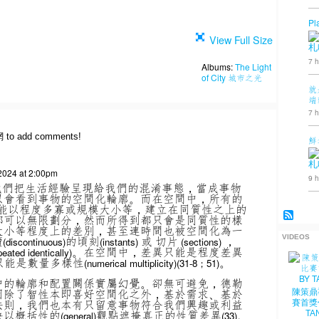
Pl
View Full Size
札
7 h
Albums:
The Light
of City 城市之光
就
端
7 h
網 to add comments!
鮮
札
2024 at 2:00pm
9 h
我們把生活經驗呈現給我們的混淆事態，當成事物
只會看到事物的空間化輪廓。而在空間中，所有的
能以程度多寡或規模大小等，建立在同質性之上的
都可以無限劃分，然而所得到都只會是同質性的樣
大小等程度上的差別，甚至連時間也被空間化為一
續
的頃刻
或 切片
，
VIDEOS
(discontinuous)
(instants)
(sections)
。在空間中，差異只能是程度差異
peated identically)
只能是數量多樣性
。
(numerical multiplicity)(31-8；51)
中的輪廓和配置關係實屬幻覺。卻無可避免，德勒
因除了智性本即喜好空間化之外，基於需求、基於
陳策鼎
法則，我們也本有只留意事物符合我們興趣或利益
賽首獎
快以概括性的
觀點遮掩真正的性質差異
TA
(general)
(33)。