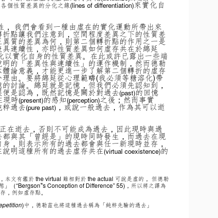
來實化自
個性質差異的分化之線(lines of
differentiation)
性， 我們會看到一種由虛在的實化運動所帶出來
轉折點讓我們注意到，空間程度差異之下的性質差
正異質的差異為何，則第二個轉折點的作用之一是
兼具連續性，亦即性質差異如何虛存共在於綿延
分化以實化自身的性質差異。在此或許已露出一些端
說明的「差異性與連續性」的運作機制，然而德勒
本體論意義，才能更進一步了解第二個轉折的虛存
理由。要將綿延從心理範疇(我必須等糖溶化)帶
憶的討論。綿延就是記憶，但我們必須先認知到，
誤便是認為，既然記憶是關於對過去
的回憶
(past)
在現時
的感知
之後；然而事實
(present)
(perception)
純粹過去
，或說一般過去，作為其可以逝
(pure past)
時正在逝去，否則不可能成為過去，因此現時與過
去都與其「曾經是」的現時同時發生，而過去在現
自身，則表示所有的過去都會與任一新現時並存，
在說明這種所有的過去虛存共在
的
(virtual coexistence)
本文有鑑於 the virtual 雖相對於 the actual 可說是虛的， 但德勒
son‟s Conception of Difference” 55)，所以將之譯為
為虛存，例如虛存點。
epetition
)中，德勒茲也將這種過去稱為「純粹先驗的過去」