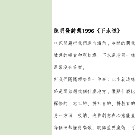
陳明發詩想1996《下水道》
生死問題把我們逼向墻角，冷酷的問
城裏的機會和霓虹燈、下水道老鼠一
通常沒有答案。
但我們隱隱領略到一件事：此生就這
於是開始想找個什麼地方，做點什麼
禪修的、志工的、拼社會的、拼教育
另一方面，吸納、浪費創意與心意能
每個洞都懂得唱歌、跳舞並耍魔術；