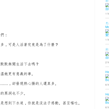
說
自
1 h
思
Mo
我們：
愛
1 h
樣多，可是人活著究竟是為了什麼？
說
自
2 h
樣默默無聞生活下去嗎？
Ho
比溫飽更有意義的事。
B
的……，卻發現熱心腸的人還真多。
6 h
量的黑洞也不少。
Ho
可是想到下水道，你就是沒法子感動。甚至嘔吐。
B
6 h