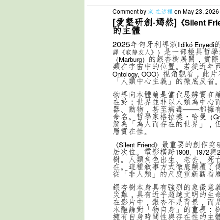
Comment by
家 在這裡
on May 23, 2026
[愛墾研創·嫣然]
《Silent Fr
的主體
2025年匈牙利導演
Ildikó Enyedi
是一部極具哲學
譯《寂静友人》）
的銀杏樹展開，實際
（Marburg）
類在宇宙中的位置。若從近年
視角觀看，此片
Ontology, OOO）
「人類中心主義」的徹底反省
物導向本體論是當代思辨實在
在於：世界並非以人類為中心
器、動物，甚至病毒——都擁
命名。哲學家格拉漢・哈曼
（Gr
解為「為人而存在的世界」，
層實在性。
最重要的創作突
《Silent Friend》
居次位。電影橫跨
與
1908、1972
樹。人類角色出生、老去、死
在。這種敘事方式徹底顛覆了
從「非人類」的尺度重新觀看
銀杏樹本身具有強烈的象徵意
災難，具有近乎超越文明的生
在影片中，銀杏不是背景，而
本體論對「物自身」的重視：
擁有自身時間性與存在性的主