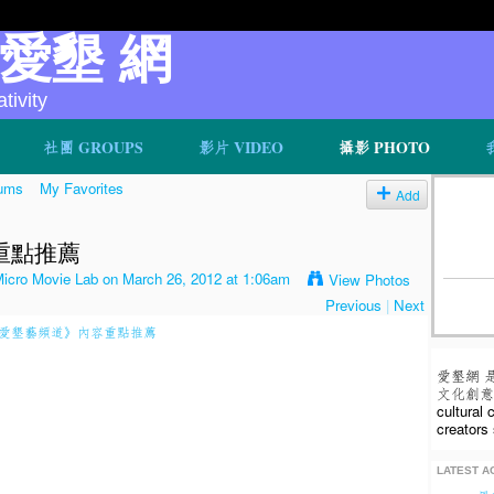
v 愛墾 網
ivity
社團 GROUPS
影片 VIDEO
攝影 PHOTO
ums
My Favorites
Add
重點推薦
o Movie Lab
on March 26, 2012 at 1:06am
View Photos
Previous
|
Next
愛墾網 
文化創意人
cultural
creators 
LATEST AC