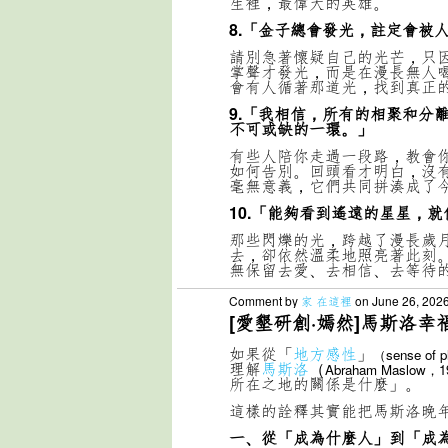
生裡，最偉大的英雄。
8.「金子總會發光，註定會被
請別急著懷疑自己的光芒，只
掌聲才發光，而是在漫長無人
會有人循著那道光，找到真正
9.「我相信，所有的相聚和分
不可或缺的一環。」
有些人陪你走過一段路，教會
如何告別。回頭看才明白，沒
毫無意義，它們共同拼湊成了
10.「能夠看到遙遠的星星，
那些閃爍的光，跨越了漫長歲
去，卻依然溫柔地照亮著此刻
無保留去愛、去相信、去等待
Comment by
家 在這裡
on June 26, 2026
[愛墾研創·嫣然]馬斯洛
如果從「
地方感性
」
（sense of 
理解
馬斯洛
（
Abraham Maslow，1
所在之地的關係是什麼」。
這樣的詮釋其實能把馬斯洛晚
一、從「成為什麼人」到「成