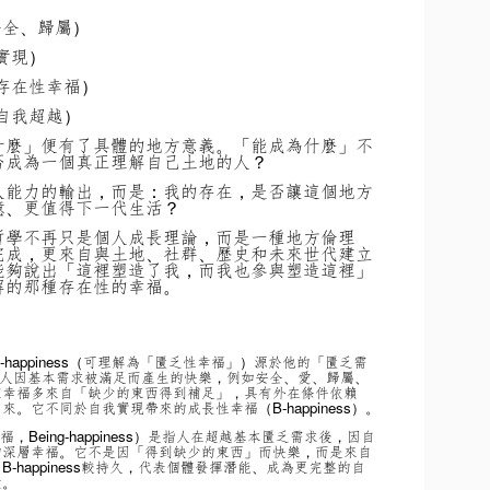
安全、歸屬）
我實現）
（存在性幸福）
（自我超越）
什麼」便有了具體的地方意義。「能成為什麼」不
否成為一個真正理解自己土地的人？
人能力的輸出，而是：我的存在，是否讓這個地方
憶、更值得下一代生活？
哲學不再只是個人成長理論，而是一種地方倫理
完成，更來自與土地、社群、歷史和未來世代建立
能夠說出「這裡塑造了我，而我也參與塑造這裡」
解的那種存在性的幸福。
的 D-happiness（可理解為「匱乏性幸福」）源於他的「匱乏需
概念。它指人因基本需求被滿足而產生的快樂，例如安全、愛、歸屬、
種幸福多來自「缺少的東西得到補足」，具有外在條件依賴
。它不同於自我實現帶來的成長性幸福（B-happiness）。
幸福，Being-happiness）是指人在超越基本匱乏需求後，因自
的深層幸福。它不是因「得到缺少的東西」而快樂，而是來自
happiness較持久，代表個體發揮潛能、成為更完整的自
受。