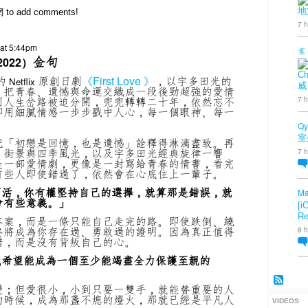
地
網 to add comments!
7 h
 at 5:44pm
葉
金句
 2022）
Ch
的
原創日劇
《First Love 》
，以宇多田光的
Netflix
威
，把青春、遺憾與命運交織成一段後勁超強的愛情
7 h
因人生岔路被迫分開，兜兜轉轉二十年，依然忘不
卻用細膩情感一步步戳中人心，每一個眼神、每一
Qy
室
把「初戀是回憶，也是遺憾」詮釋得淋漓盡致。再
、街景與四季風光，以及宇多田光經典旋律一響
7 h
是一部愛情劇，更像是一封寫給青春的情書，看完
有些人即使錯過了，依然會在心底住上一輩子。
而活，你有權堅持自己的選擇，就算那是錯誤，就
Ma
會有些意義。」
[i
Re
答案，而是一條只能自己走完的路。即使跌倒、繞
終將成為你存在過、勇敢過的證明。因為真正值得
8 h
錯，而是沒有背叛自己的心。
我希望能成為一個至少能竭盡全力保護至親的
變；但愛很小，小到只要一雙手，就能替重要的人
的時候，成為那盞不熄的燈火，那就已經是平凡人
VIDEOS