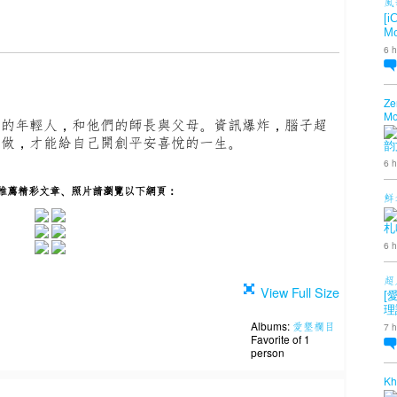
風
[i
Mo
6 h
Ze
Mo
藝的年輕人，和他們的師長與父母。資訊爆炸，腦子超
麼做，才能給自己開創平安喜悅的一生。
韵
6 h
推薦精彩文章、照片請瀏覽以下網頁：
鮮
札
6 h
超
View Full Size
[
理
Albums:
愛墾欄目
7 h
Favorite of 1
person
Kh