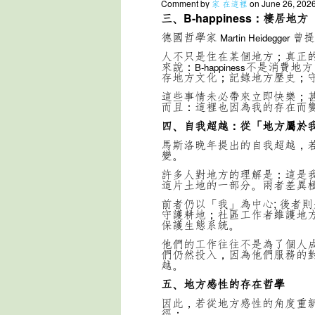
Comment by
家 在這裡
on June 26, 2026
三、B-happiness：棲居地方
德國哲學家
曾提
Martin Heidegger
人不只是住在某個地方；真正
來說：
不是消費地方
B-happiness
存地方文化；記錄地方歷史；
這些事情未必帶來立即快樂；
而且：這裡也因為我的存在而
四、自我超越：從「地方屬於
馬斯洛晚年提出的自我超越，
變。
許多人對地方的理解是：這是
這片土地的一部分。兩者差異
前者仍以「我」為中心; 後者
守護耕地；社區工作者維護地
保護生態系統。
他們的工作往往不是為了個人
們仍然投入，因為他們服務的
越。
五、地方感性的存在哲學
因此，若從地方感性的角度重
徑：