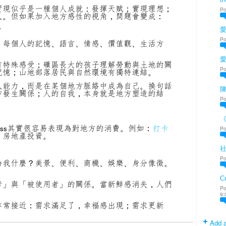
實現似乎是一種個人成就：發揮天賦；實現理想；
Po
人。但如果加入地方感性的視角，問題會變成：
？
愛
Po
。每個人的記憶、語言、情感、價值觀、生活方
有特殊感受；礦區長大的孩子理解勞動與土地的關
Po
記憶；山地部落居民與自然環境有獨特連結。
人能力，而是在某個地方脈絡中成為自己。換句話
陳
方發生關係；人的自我，本身就是地方塑造的結
Po
其實很容易表現為對地方的消費。
例如：
打卡
ess
Po
；房地產投資。
。
Po
給我什麼？美景、便利、商機、娛樂、身分像徵。
Cr
者」與「被使用者」的關係。當新鮮感消失，人們
Po
9:
非常接近：需求滿足了，幸福感出現；需求更新
Add a