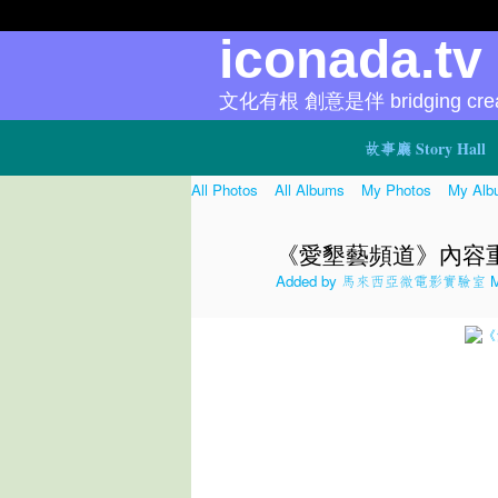
iconada.t
文化有根 創意是伴 bridging creat
故事廳 Story Hall
All Photos
All Albums
My Photos
My Alb
《愛墾藝頻道》內容
Added by
馬來西亞微電影實驗室 Micr