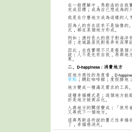
在一般理解中，馬斯洛的自我
完成目標；成為自己想成為的
我是在什麼地方成為這樣的人
因為人的存在從來不是抽像的
式，都在某個地方形成。
例如：漁村長大的孩子對海洋
係；
老城區居民對巷弄有深厚
因此，自我實現不只是發展個
說：人不是先有自我，再與地
果。
二、
消費地方
D-happiness：
從地方感性的角度看，
D-happin
景點
；網紅咖啡館；度假勝地
地方變成一種滿足需求的工具
這種幸福模式是：這個地方能
於是地方被商品化。
人與地方的關係變成：「使用
又尋找下一個地方。
這與馬斯洛所說的匱乏性幸福
了，幸福感消失。