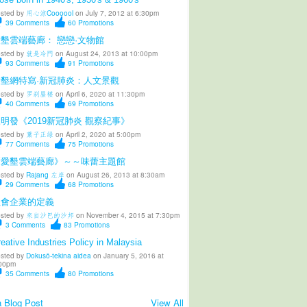
sted by
用心涼Coooool
on July 7, 2012 at 6:30pm
39
Comments
60
Promotions
墾雲端藝廊： 戀戀·文物館
sted by
就是冷門
on August 24, 2013 at 10:00pm
93
Comments
91
Promotions
愛墾網特寫·新冠肺炎：人文景觀
sted by
罗刹蜃楼
on April 6, 2020 at 11:30pm
40
Comments
69
Promotions
明發《2019新冠肺炎 觀察紀事》
sted by
葉子正绿
on April 2, 2020 at 5:00pm
77
Comments
75
Promotions
《愛墾雲端藝廊》～～味蕾主題館
sted by
Rajang 左岸
on August 26, 2013 at 8:30am
29
Comments
68
Promotions
社會企業的定義
sted by
來自沙巴的沙邦
on November 4, 2015 at 7:30pm
3
Comments
83
Promotions
eative Industries Policy in Malaysia
sted by
Dokusō-tekina aidea
on January 5, 2016 at
00pm
35
Comments
80
Promotions
 Blog Post
View All