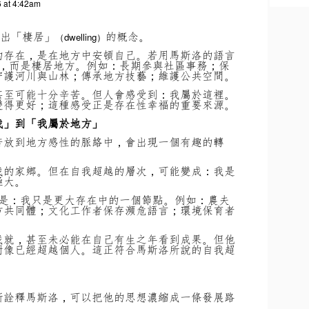
 at 4:42am
出「棲居」
的概念。
（dwelling）
的存在，是在地方中安頓自己。若用馬斯洛的語言
，而是棲居地方。
例如：長期參與社區事務；保
守護河川與山林；傳承地方技藝；維護公共空間。
甚至可能十分辛苦。但人會感受到：我屬於這裡。
變得更好；這種感受正是存在性幸福的重要來源。
我」到「我屬於地方」
若放到地方感性的脈絡中，會出現一個有趣的轉
我的家鄉。但在自我超越的層次，可能變成：我是
極大。
則是：我只是更大存在中的一個節點。例如：農夫
方共同體；文化工作者保存瀕危語言；環境保育者
成就，甚至未必能在自己有生之年看到成果。但他
對像已經超越個人。這正符合馬斯洛所說的自我超
新詮釋馬斯洛，可以把他的思想濃縮成一條發展路