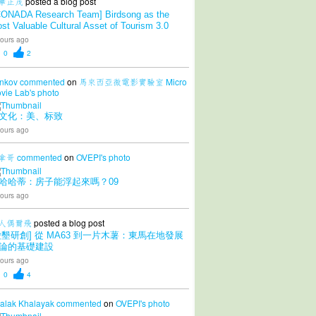
華正茂
posted a blog post
CONADA Research Team] Birdsong as the
st Valuable Cultural Asset of Tourism 3.0
ours ago
0
2
nkov
commented
on
馬來西亞微電影實驗室 Micro
vie Lab's
photo
文化：美、标致
ours ago
拿哥
commented
on
OVEPI's
photo
哈哈蒂：房子能浮起來嗎？09
ours ago
人偶爾飛
posted a blog post
愛墾研創] 從 MA63 到一片木薯：東馬在地發展
論的基礎建設
ours ago
0
4
alak Khalayak
commented
on
OVEPI's
photo