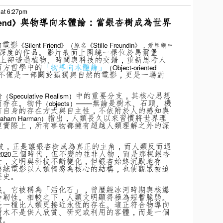
 at 6:27pm
與物導向本體論：當銀杏樹成為世界
iend》
的電影
《Silent Friend》（原名《Stille Freundin》，爱垦網中
深度的作品。影片表面上圍繞一棵位於馬爾堡
上卻透過植物、時間與科技的交錯，重新思考人
西方哲學中的
「物導向本體論」
（Object-oriented
不僅是一部關於孤獨與自然的電影，更是一場對
。
論
中的重要分支，其核心思想
（Speculative Realism）
而存在。物件
——無論是樹木、石頭、機
（objects）
有自身的存在方式與自主性，不依附於人的感知與
指出，人類長久以來習慣將世界理
aham Harman）
但實際上，所有事物都擁有超越人類理解之外的深
破，正是讓銀杏樹成為真正的主角，而人類反而退
三個時代，但不變的並非人物，而是那棵銀杏
2020
亡，文明與科技不斷變化，但銀杏始終沉默地存
傳統電影以人類情感為核心的結構，也使觀眾被迫
歷史。
義。它被稱為「活化石」，曾歷經冰河時期與核爆
命韌性。相較之下，人類文明顯得極為短暫脆弱。
是一種比人類更接近永恆的存在。這正符合物導向
樹木不是供人欣賞、研究或利用的客體，而是一個
體。