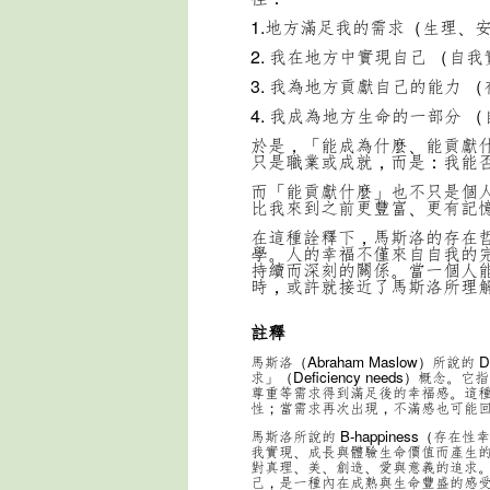
1.地方滿足我的需求（生理、
2. 我在地方中實現自己 （自
3. 我為地方貢獻自己的能力 
4. 我成為地方生命的一部分 
於是，「能成為什麼、能貢獻
只是職業或成就，而是：我能
而「能貢獻什麼」也不只是個
比我來到之前更豐富、更有記
在這種詮釋下，馬斯洛的存在
學。人的幸福不僅來自自我的
持續而深刻的關係。當一個人
時，或許就接近了馬斯洛所理
註釋
馬斯洛（Abraham Maslow）所說
求」（Deficiency needs）
尊重等需求得到滿足後的幸福感。這
性；當需求再次出現，不滿感也可能回來
馬斯洛所說的 B-happiness（存在性
我實現、成長與體驗生命價值而產生
對真理、美、創造、愛與意義的追求。B-
己，是一種內在成熟與生命豐盛的感