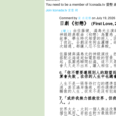
You need to be a member of Iconada.tv 愛墾 
Join Iconada.tv 愛墾 網
Comment by
家 在這裡
on July 19, 2026
日劇《初戀》
（First Love,
由佐藤健、滿島光主演
（續上）
神級經典歌曲〈初戀〉為靈感
故事。學生時代相愛的兩人，
了彼此。全劇沒有狗血灑糖，
次錯過，都讓人忍不住鼻酸。
佐藤健與滿島光的神級演技，
搭配北海道宛如電影般的雪景
起，氛圍感瞬間拉滿。這不只
會久久走不出來，讓人相信，
6.
「你不需要遵照別人的期望
算會失敗，在你的人生中也總
人生不是一張等待打勾的標準
遠，甚至滿身傷痕，那些選擇
驕傲的人生，從來不是沒有犯
7.「或許我無力拯救世界，但
人。」
世界太大，大到一個人無法改
擋住風雨。若能在對方最脆弱