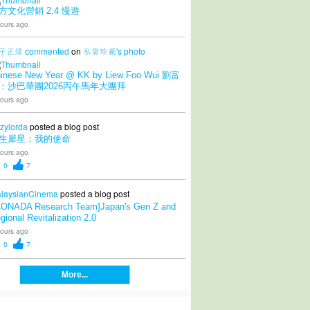
方文化營銷 2.4 慢遊
ours ago
子正绿
commented
on
私貨珍藏's
photo
inese New Year @ KK by Liew Foo Wui 劉富
：沙巴華團2026丙午馬年大團拜
ours ago
zylorda
posted a blog post
生犀星：我的使命
ours ago
0
7
laysianCinema
posted a blog post
CONADA Research Team]Japan's Gen Z and
gional Revitalization 2.0
ours ago
0
7
More...