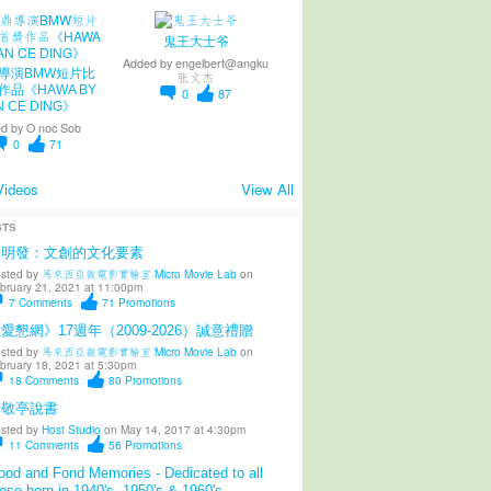
鬼王大士爷
Added by
engelbert@angku
導演BMW短片比
张文杰
作品《HAWA BY
0
87
N CE DING》
d by
O noc Sob
0
71
Videos
View All
STS
陳明發：文創的文化要素
sted by
馬來西亞微電影實驗室 Micro Movie Lab
on
bruary 21, 2021 at 11:00pm
7
Comments
71
Promotions
愛懇網》17週年（2009-2026）誠意禮贈
sted by
馬來西亞微電影實驗室 Micro Movie Lab
on
bruary 18, 2021 at 5:30pm
18
Comments
80
Promotions
柳敬亭說書
sted by
Host Studio
on May 14, 2017 at 4:30pm
11
Comments
56
Promotions
od and Fond Memories - Dedicated to all
ose born in 1940's, 1950's & 1960's