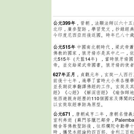
公元399年
，晋朝，法顯法師以六十五
北印，廣參聖跡，學習梵文，抄錄經
今印度尼西亞而後返國。時年已八十
公元515年
中國南北朝時代，梁武帝蕭
佛教的國家，狼牙脩亦是其中之一，
元515年（天監14年），當時狼牙脩
帝。並交給梁武帝國書。狼牙脩的使
627年正月
，貞觀元年，玄奘一人西行
前後十七年，遍學了當時大小乘各種學說
並長期從事翻譯佛經的工作。玄奘及其弟
經》《心經》《解深密經》《瑜伽師
他西遊親身經歷的110個國家及傳聞
以玄奘取經事跡為原型。
公元671
，唐朝咸亨二年，
唐朝名僧義
室利弗逝（蘇門答臘巴鄰旁，Palem
精舍等佛教聖跡後，往那爛陀寺勤學
時，攜梵本經論約四百部、舍利三百