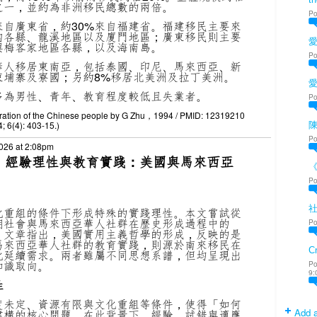
之一，並約為非洲移民總數的兩倍。
Po
來自廣東省，約30%來自福建省。福建移民主要來
內各縣、龍溪地區以及廈門地區；廣東移民則主要
愛
興梅客家地區各縣，以及海南島。
Po
華人移居東南亞，包括泰國、印尼、馬來西亞、新
柬埔寨及寮國；另約8%移居北美洲及拉丁美洲。
多為男性、青年、教育程度較低且失業者。
Po
migration of the Chinese people by G Zhu，1994 / PMID: 12319210
; 6(4): 403-15.)
陳
Po
026 at 2:08pm
會、經驗理性與教育實踐：美國與馬來西亞
Po
化重組的條件下形成特殊的實踐理性。本文嘗試從
期社會與馬來西亞華人社群在歷史形成過程中的
Po
。文章指出，美國實用主義哲學的形成，反映的是
馬來西亞華人社群的教育實踐，則源於南來移民在
Cr
化延續需求。兩者雖屬不同思想系譜，但均呈現出
知識取向。
Po
9:
性
度未定、資源有限與文化重組等條件，使得「如何
Add a
建構的核心問題。在此背景下，經驗、試錯與適應