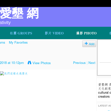
v 愛墾 網
ivity
社團 GROUPS
影片 VIDEO
攝影 PHOTO
ums
My Favorites
Add
2018 at 10:12pm
Previous
|
Next
View Photos
愛墾網 
文化創意人
cultural
creators 
LATEST AC