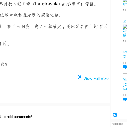
教的狼牙脩（Langkasuka 吉打/泰南）停留。
地
11
在砂拉越大森林裡走過的探險之旅。
葉
士，花了三個晚上寫了一篇論文，提出聞名後世的“砂拉
Ch
威
11
年份。
Qy
室
11
腦貿易
View Full Size
Ma
[i
Re
11
網 to add comments!
VIDEOS