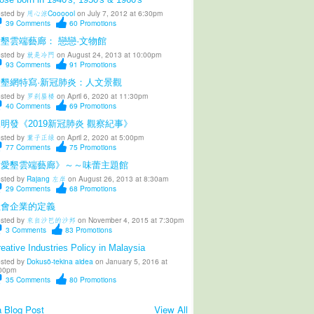
sted by
用心涼Coooool
on July 7, 2012 at 6:30pm
39
Comments
60
Promotions
墾雲端藝廊： 戀戀·文物館
sted by
就是冷門
on August 24, 2013 at 10:00pm
93
Comments
91
Promotions
愛墾網特寫·新冠肺炎：人文景觀
sted by
罗刹蜃楼
on April 6, 2020 at 11:30pm
40
Comments
69
Promotions
明發《2019新冠肺炎 觀察紀事》
sted by
葉子正绿
on April 2, 2020 at 5:00pm
77
Comments
75
Promotions
《愛墾雲端藝廊》～～味蕾主題館
sted by
Rajang 左岸
on August 26, 2013 at 8:30am
29
Comments
68
Promotions
社會企業的定義
sted by
來自沙巴的沙邦
on November 4, 2015 at 7:30pm
3
Comments
83
Promotions
eative Industries Policy in Malaysia
sted by
Dokusō-tekina aidea
on January 5, 2016 at
00pm
35
Comments
80
Promotions
 Blog Post
View All