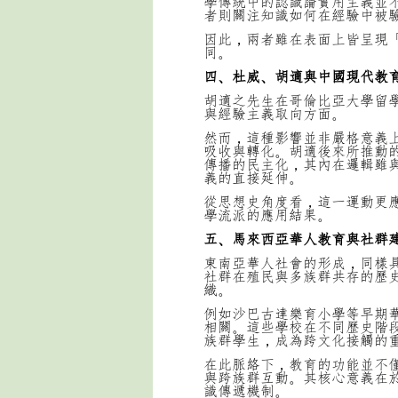
學傳統中的認識論實用主義並
者則關注知識如何在經驗中被
因此，兩者雖在表面上皆呈現
同。
四、杜威、胡適與中國現代教
胡適之先生在哥倫比亞大學留
與經驗主義取向方面。
然而，這種影響並非嚴格意義
吸收與轉化。胡適後來所推動
傳播的民主化，其內在邏輯雖
義的直接延伸。
從思想史角度看，這一運動更
學流派的應用結果。
五、馬來西亞華人教育與社群
東南亞華人社會的形成，同樣
社群在殖民與多族群共存的歷
織。
例如沙巴古達樂育小學等早期
相關。這些學校在不同歷史階
族群學生，成為跨文化接觸的
在此脈絡下，教育的功能並不
與跨族群互動。其核心意義在
識傳遞機制。