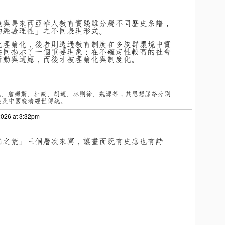
義與馬來西亞華人教育實踐雖分屬不同歷史系譜，
的經驗理性」之不同表現形式。
化理論化，後者則透過教育制度在多族群環境中實
共同揭示了一個重要現象：在不確定性較高的社會
行動與適應，而後才被理論化與制度化。
克、詹姆斯、杜威、胡適、林則徐、魏源等，其思想脈絡分別
義及中國晚清經世傳統。
2026 at 3:32pm
開之荒」三個層次來寫，讓畫面既有史感也有詩
：
」
」
」