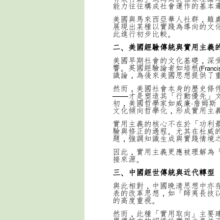
能力往往構成社會運作的基本
美國與馬來西亞華人社群，雖
展現出某種以實踐為導向的文
此進行初步比較。
二、美國經驗傳統與實用主義
美國早期社會的文化基礎，深
響。英國經驗論者如培根
(Franci
識論，為後來美國思想提供了
然而，美國社會本身的歷史條
——才是塑造其「行動優先」文
初，美國哲學家如威廉·詹姆斯
文化傾向哲學化，形成實用主
實用主義的核心不在於「功利
驗與修正的過程。尤其在杜威
題，強調知識生成與實踐情境
因此，實用主義更應被理解為
接來源。
三、中國經世傳統與近代轉型
與此相對，中國晚清思想中亦
表的改革思想，如「師夷長技
的高度重視。
然而，此種「實用取向」主要