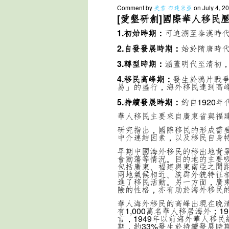
Comment by
美索 布達米亞
on July 4, 2
[愛墾研創]國際華人移民
1.初始時期：
可追溯至秦漢時
2.自發發展時期：
始於隋唐時
3.轉型時期：
涵蓋明代至清初
4.移民高峰期：
發生於鴉片戰
易」的盛行，海外移民達到高
5.持續發展時期：
約自1920年
華人移民主要來自廣東省與福
研究指出，國際移民的形成需
中介連結因素，以及移民自身
早期中國海外移民的移出地背
會動蕩等情況。目的地的主要
包括廣東、福建與東南亞之間
兩地氣候相近、族群外貌特征
進了移民活動。另一方面，廣
險的性格，亦有助於海外移民
華人海外移民的高峰出現在晚清時
有1,000萬名華人移居海外；1
言，1949年以前海外華人移民
期，約33%發生於持續發展時期