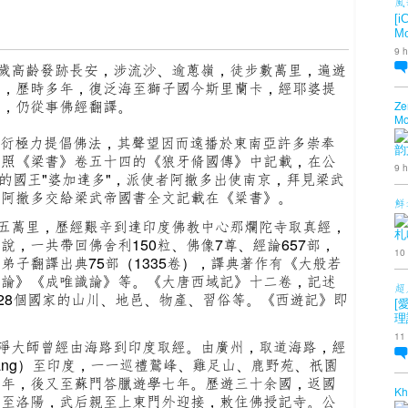
風
[i
Mo
9 h
歲高齡發跡長安，涉流沙、逾蔥嶺，徒步數萬里，遍遊
典，歷時多年，復泛海至獅子國今斯里蘭卡，經耶婆提
歲，仍從事佛經翻譯。
Ze
Mo
衍極力提倡佛法，其聲望因而遠播於東南亞許多崇奉
韵
依照《梁書》卷五十四的《狼牙脩國傳》中記載，在公
9 h
國的國王"婆加達多"，派使者阿撤多出使南京，拜見梁武
者阿撤多交給梁武帝國書全文記載在《粱書》。
鮮
五萬里，歷經艱辛到達印度佛教中心那爛陀寺取真經，
札
，一共帶回佛舍利150粒、佛像7尊、經論657部，
10
子翻譯出典75部（1335卷），譯典著作有《大般若
地論》《成唯識論》等。《大唐西域記》十二卷，記述
超
的28個國家的山川、地邑、物產、習俗等。《西遊記》即
[
理
11
淨大師曾經由海路到印度取經。
由廣州，取道海路，經
bang）至印度，一一巡禮鷲峰、雞足山、鹿野苑、祇園
十年，後又至蘇門答臘遊學七年。歷遊三十余國，返國
Kh
粒至洛陽，武后親至上東門外迎接，敕住佛授記寺。
公