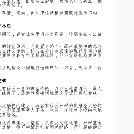
不完全對應。前者偏重倫理—政治秩序的調整，後
驗證與修正。
「務實」傾向，但其理論結構與問題意識並不相
育思想
學期間，曾受杜威學術思想影響，特別是在方法論
上的師徒傳承，而是置身於同一學術環境中的思想
的白話文運動，核心在於語言表達的現代化與知識
與實用主義存在某種親緣性，但不宜簡化為實用主
應被理解為中國現代性轉型的一部分，而非單一哲
建構
具有移民社會的典型特徵。以沙巴地區為例，華人
史條件下，透過教育機構維繫文化認同與社會組
華文學校的建立，與客家移民社群的定居歷史密切
段，不僅服務華人子弟，也在一定程度上吸納本地
重要場域。
僅限於專業人才培養，更涉及文化延續、社群整合
於建構一種可持續的社會關係網絡，而非單純的知