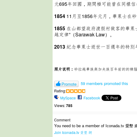
元695年回國，期間極可能曾在同樣信奉佛
1854
11月至1856年元月，華萊士
1855
在山都望政府渡假村做客的華萊
越定律”（Sarawak Law）。
2013
紀念華萊士逝世一百週年的特別
照片说明：
砂拉越華族與加央族百年前的的樟
59 members promoted this
Promote
Rating:
MySpace
Facebook
Views:
785
Comment
You need to be a member of Iconada.tv 愛墾 
Join Iconada.tv 愛墾 網