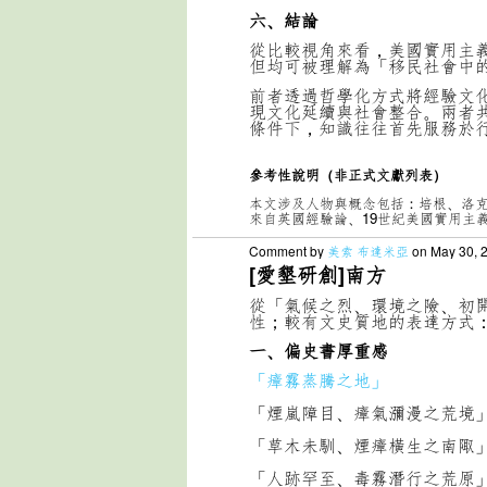
六、結論
從比較視角來看，美國實用主
但均可被理解為「移民社會中
前者透過哲學化方式將經驗文
現文化延續與社會整合。兩者
條件下，知識往往首先服務於
參考性說明（非正式文獻列表）
本文涉及人物與概念包括：培根、洛
來自英國經驗論、19世紀美國實用主
Comment by
美索 布達米亞
on May 30, 
[愛墾研創]南方
從「氣候之烈、環境之險、初
性；較有文史質地的表達方式
一、偏史書厚重感
「瘴霧蒸騰之地」
「煙嵐障目、瘴氣瀰漫之荒境
「草木未馴、煙瘴橫生之南陬
「人跡罕至、毒霧潛行之荒原