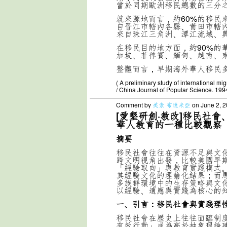
當於同期歐洲移民總數的三分
就來源地而言，約60%的移民
自晉江市轄內各縣、莆田市轄
來自珠江三角洲、潭江流域、
在移民目的地方面，約90%的
加坡、菲律賓、緬甸、越南、
整體而言，早期海外華人移民
( A preliminary study of international 
/ China Journal of Popular Science. 1994
Comment by
美索 布達米亞
on June 2, 2
[愛墾研創·教改]移民社
華人教育的一種比較觀察
摘要
移民社會往往在資源不足與文
跨文明視角出發，比較美國早
「經驗取向」與教育實踐模式
其經驗文化的理論化結果；而
多族群環境中的生存策略與文
以經驗、適應與實踐為核心的
一、引言：移民社會與實踐理
移民社會在歷史上往往面臨制
有效行動」成為高於抽象理論