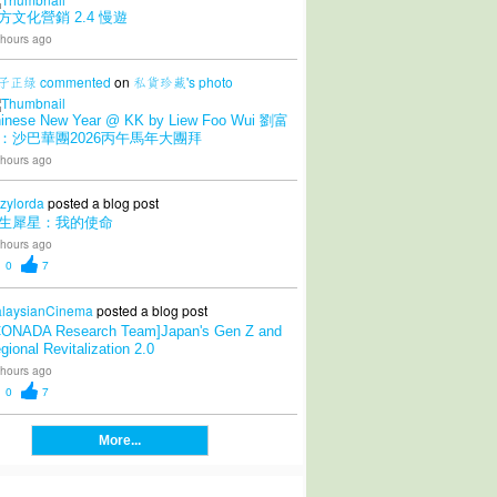
方文化營銷 2.4 慢遊
 hours ago
子正绿
commented
on
私貨珍藏's
photo
inese New Year @ KK by Liew Foo Wui 劉富
：沙巴華團2026丙午馬年大團拜
 hours ago
zylorda
posted a blog post
生犀星：我的使命
 hours ago
0
7
laysianCinema
posted a blog post
CONADA Research Team]Japan's Gen Z and
gional Revitalization 2.0
 hours ago
0
7
More...