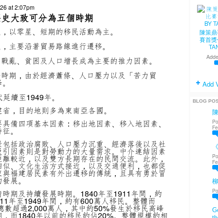
026 at 2:07pm
歷史大致可分為五個時期
代，以零星、短期的移民活動為主。
陳策鼎
賽首獎
代，主要沿著貿易路線進行遷移。
TA
Adde
，戰亂、貧困及人口增長成為主要的推力因素。
爭時期，由於經濟蕭條、人口壓力以及「苦力貿
峰。
Add 
代延續至1949年。
BLOG PO
建省，目的地則多為東南亞各國。
要具備四項基本因素：移出地因素、移入地因素、
Po
Fe
特征。
景包括政治腐敗、人口壓力沉重、經濟落後以及社
《
吸引因素則是對勞動力的大量需求。中介連結因素
Po
距離較近，以及雙方長期存在的民間交流。此外，
Fe
相似、文化生活方式接近，以及交通便利，也都促
東與福建居民素有外出遷移的傳統，且具有勇於冒
的發展。
Po
期及持續發展時期。1840年至1911年間，約
911年至1949年間，約有600萬人移民。整體而
總數超過2,000萬人，其中約50%發生於移民高峰
Go
，而1840年以前的移民約佔20%。整體規模約相
th