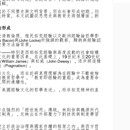
邏輯。
處於不同歷史與文明背景，但在社會形成初期，均
化特質。本文試圖從思想史與教育史兩個層面，對
的形成
受清教倫理、殖民拓荒經驗以及歐洲經驗論哲學影
與
所強調的觀察、歸納與經驗認
s Bacon)
(John Locke)
重要方法論背景。
件——特別是西部拓荒經驗與高度流動的社會結構
化的重要因素。在此基礎上，19世紀末至20世紀
與杜威
，逐步將這種
（William James）
（John Dewey）
義
。
（Pragmatism）
最大化」，而在於將真理理解為在經驗中不斷被檢
的教育哲學中，「教育即經驗的重組」成為重要命
之間的連續性。
「美國經驗文化的哲學表述」，而非拓荒精神的直
存在強烈的「經世致用」傳統。林則徐與魏源所代
以制夷」，反映出在外部壓力下對技術與制度學習
建立於政治治理與國家存續的框架之內，與西方哲