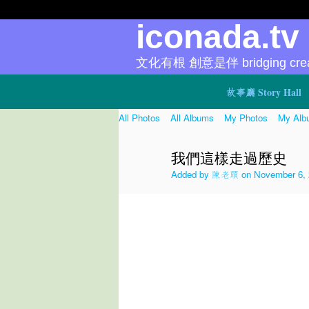
iconada.t
文化有根 創意是伴 bridging creat
故事廳 Story Hall
All Photos
All Albums
My Photos
My Alb
我們這樣走過歷史
Added by
陳老頭
on November 6, 