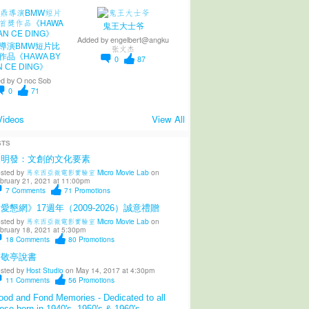
鬼王大士爷
Added by
engelbert@angku
導演BMW短片比
张文杰
作品《HAWA BY
0
87
N CE DING》
d by
O noc Sob
0
71
Videos
View All
STS
陳明發：文創的文化要素
sted by
馬來西亞微電影實驗室 Micro Movie Lab
on
bruary 21, 2021 at 11:00pm
7
Comments
71
Promotions
愛懇網》17週年（2009-2026）誠意禮贈
sted by
馬來西亞微電影實驗室 Micro Movie Lab
on
bruary 18, 2021 at 5:30pm
18
Comments
80
Promotions
柳敬亭說書
sted by
Host Studio
on May 14, 2017 at 4:30pm
11
Comments
56
Promotions
od and Fond Memories - Dedicated to all
ose born in 1940's, 1950's & 1960's