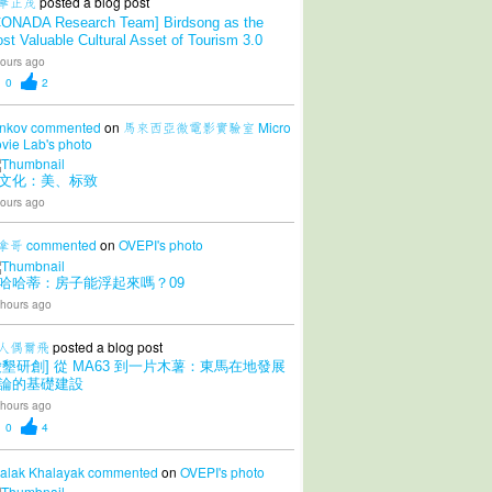
華正茂
posted a blog post
CONADA Research Team] Birdsong as the
st Valuable Cultural Asset of Tourism 3.0
ours ago
0
2
nkov
commented
on
馬來西亞微電影實驗室 Micro
vie Lab's
photo
文化：美、标致
ours ago
拿哥
commented
on
OVEPI's
photo
哈哈蒂：房子能浮起來嗎？09
 hours ago
人偶爾飛
posted a blog post
愛墾研創] 從 MA63 到一片木薯：東馬在地發展
論的基礎建設
 hours ago
0
4
alak Khalayak
commented
on
OVEPI's
photo