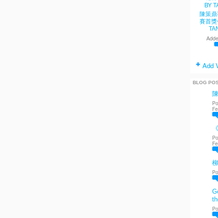
陳策鼎
賽首獎
TA
Adde
Add 
BLOG PO
Po
Fe
《
Po
Fe
Po
Go
th
Po