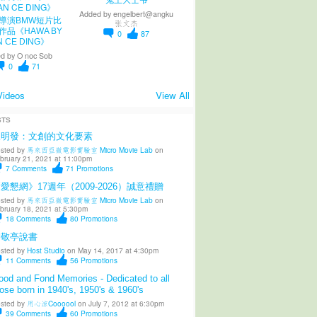
Added by
engelbert@angku
導演BMW短片比
张文杰
作品《HAWA BY
0
87
N CE DING》
d by
O noc Sob
0
71
Videos
View All
STS
陳明發：文創的文化要素
sted by
馬來西亞微電影實驗室 Micro Movie Lab
on
bruary 21, 2021 at 11:00pm
7
Comments
71
Promotions
愛懇網》17週年（2009-2026）誠意禮贈
sted by
馬來西亞微電影實驗室 Micro Movie Lab
on
bruary 18, 2021 at 5:30pm
18
Comments
80
Promotions
柳敬亭說書
sted by
Host Studio
on May 14, 2017 at 4:30pm
11
Comments
56
Promotions
od and Fond Memories - Dedicated to all
ose born in 1940's, 1950's & 1960's
sted by
用心涼Coooool
on July 7, 2012 at 6:30pm
39
Comments
60
Promotions