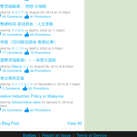
墾雲端藝廊： 戀戀·文物館
sted by
就是冷門
on August 24, 2013 at 10:00pm
93
Comments
91
Promotions
愛墾網特寫·新冠肺炎：人文景觀
sted by
罗刹蜃楼
on April 6, 2020 at 11:30pm
40
Comments
69
Promotions
明發《2019新冠肺炎 觀察紀事》
sted by
葉子正绿
on April 2, 2020 at 5:00pm
77
Comments
75
Promotions
《愛墾雲端藝廊》～～味蕾主題館
sted by
Rajang 左岸
on August 26, 2013 at 8:30am
29
Comments
68
Promotions
社會企業的定義
sted by
來自沙巴的沙邦
on November 4, 2015 at 7:30pm
3
Comments
83
Promotions
eative Industries Policy in Malaysia
sted by
Dokusō-tekina aidea
on January 5, 2016 at
00pm
35
Comments
80
Promotions
 Blog Post
View All
Badges
|
Report an Issue
|
Terms of Service