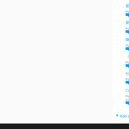
愛
Po
Po
陳
Po
Po
Po
Cr
Po
9:
Add a
. Powered by