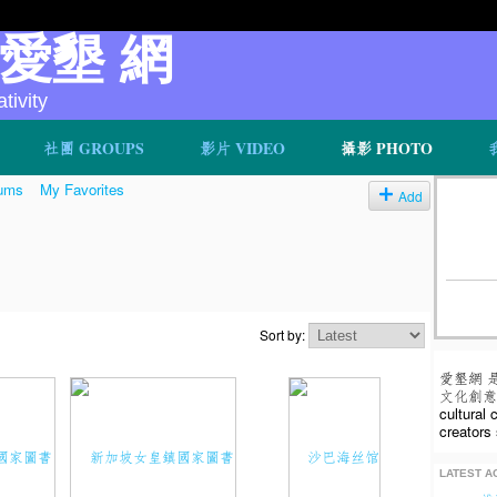
v 愛墾 網
ivity
社團 GROUPS
影片 VIDEO
攝影 PHOTO
ums
My Favorites
Add
Sort by:
愛墾網 
文化創意人
cultural
creators 
LATEST AC