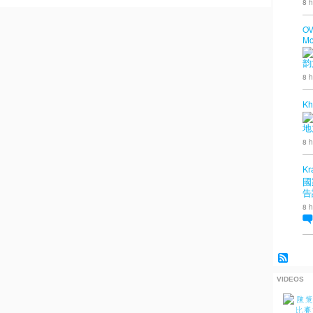
8 h
OV
Mo
韵
8 h
Kh
地
8 h
Kr
國
告
8 h
VIDEOS