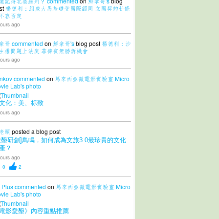
還記得北婆羅州？
commented
on
鮮拿哥's
blog
st
楊德利：組成大馬基礎受國際認同 立國契約廿條
不容否定
ours ago
拿哥
commented
on
鮮拿哥's
blog post
楊德利：沙
主權問題上法庭 菲律賓無勝訴機會
ours ago
nkov
commented
on
馬來西亞微電影實驗室 Micro
vie Lab's
photo
文化：美、标致
ours ago
老頭
posted a blog post
愛墾研創]鳥鳴，如何成為文旅3.0最珍貴的文化
產？
ours ago
0
2
 Plus
commented
on
馬來西亞微電影實驗室 Micro
vie Lab's
photo
電影愛墾》內容重點推薦