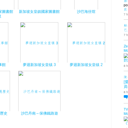
誰
po
款
家圖書館
新加坡女皇鎮國家圖書館
沙巴海丝馆
7 h
憶
鮮
巴
7 h
Ze
Mo
韵
事館
夢迴新加坡女皇镇 3
夢迴新加坡女皇镇 2
8 h
陳
[
資
8 h
TV
Mo
過歷史
沙巴丹南～保佛鐵路遊
《