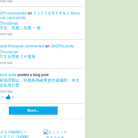
ours ago
EPI
commented
on
馬來西亞微電影實驗室 Micro
vie Lab's
photo
文化：风雅、高雅 ~ 潮
ours ago
alak Khalayak
commented
on
OVEPI's
photo
方文化營銷 2.4 慢遊
ours ago
ásná duše
posted a blog post
家地理雜誌：聆聽鳥鳴確實會舒緩腦部，本文
訴你為什麼
ours ago
0
5
More...
鬼王大士爷