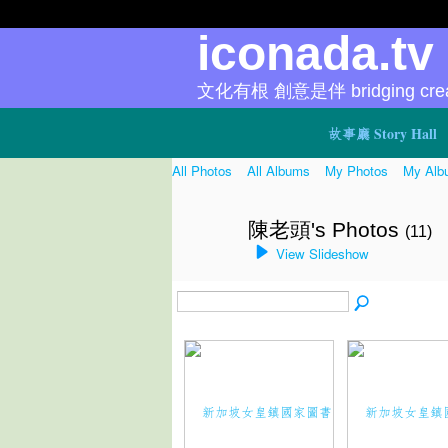
iconada.t
文化有根 創意是伴 bridging creat
故事廳 Story Hall
All Photos
All Albums
My Photos
My Alb
陳老頭's Photos
(11)
View Slideshow