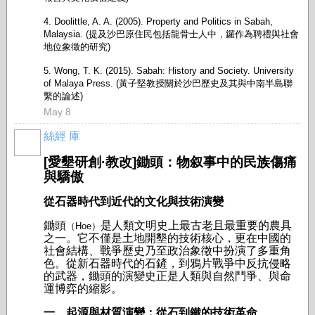
4. Doolittle, A. A. (2005). Property and Politics in Sabah,
Malaysia. (提及沙巴原住民包括龍骨士人中，鑼作為聘禮與社會
地位象徵的研究)
5. Wong, T. K. (2015). Sabah: History and Society. University
of Malaya Press. (黃子堅教授關於沙巴歷史及其與中南半島聯
繫的論述)
May 8
絲經 庫
[愛墾研創·教改]鋤頭：物叙事中的民族傷痛
與驕傲
從石器時代到近代的文化與技術演變
鋤頭
是人類文明史上最古老且最重要的農具
（Hoe）
之一。它不僅是土地開墾的技術核心，更在中國的
社會結構、戰爭歷史乃至政治象徵中扮演了多重角
色。從新石器時代的石鏟，到鴉片戰爭中反抗侵略
的武器，鋤頭的演變史正是人類與自然鬥爭、與命
運博弈的縮影。
一、起源與材質演變：從石到鐵的技術革命