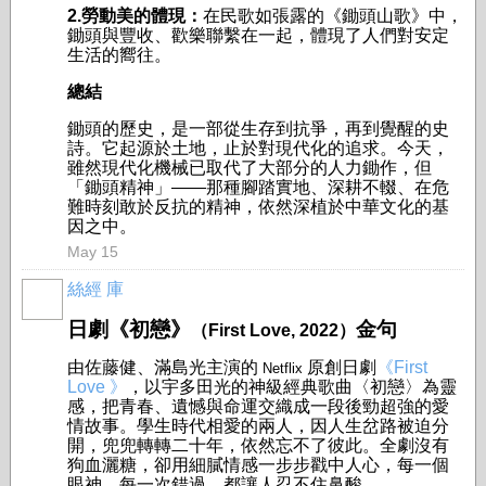
2.勞動美的體現：
在民歌如張露的《鋤頭山歌》中，
鋤頭與豐收、歡樂聯繫在一起，體現了人們對安定
生活的嚮往。
總結
鋤頭的歷史，是一部從生存到抗爭，再到覺醒的史
詩。它起源於土地，止於對現代化的追求。今天，
雖然現代化機械已取代了大部分的人力鋤作，但
「鋤頭精神」——那種腳踏實地、深耕不輟、在危
難時刻敢於反抗的精神，依然深植於中華文化的基
因之中。
May 15
絲經 庫
日劇《初戀》
金句
（First Love, 2022）
由佐藤健、滿島光主演的
原創日劇
《First
Netflix
Love 》
，以宇多田光的神級經典歌曲〈初戀〉為靈
感，把青春、遺憾與命運交織成一段後勁超強的愛
情故事。學生時代相愛的兩人，因人生岔路被迫分
開，兜兜轉轉二十年，依然忘不了彼此。全劇沒有
狗血灑糖，卻用細膩情感一步步戳中人心，每一個
眼神、每一次錯過，都讓人忍不住鼻酸。