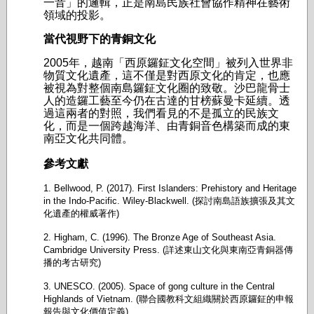
一音」的邏輯，正是南島民族社會協作精神在藝術
領域的投影。
當代視野下的青銅文化
2005年，越南「西原鑼鉦文化空間」被列入世界非
物質文化遺產，這不僅是對西原文化的肯定，也應
被視為對整個南島鑼鉦文化圈的致敬。沙巴龍骨士
人的造鑼工藝至今仍在古達的甘榜蘇曼卡延續。透
過這兩者的對照，我們看見的不是孤立的民族文
化，而是一個跨越海洋、由青銅音色構築而成的東
南亞文化共同體。
參考文獻
1. Bellwood, P. (2017). First Islanders: Prehistory and Heritage
in the Indo-Pacific. Wiley-Blackwell. (探討南島語族擴張及其文
化遺產的權威著作)
2. Higham, C. (1996). The Bronze Age of Southeast Asia.
Cambridge University Press. (詳述東山文化與東南亞青銅器傳
播的考古研究)
3. UNESCO. (2005). Space of gong culture in the Central
Highlands of Vietnam. (聯合國教科文組織關於西原鑼鉦的申報
報告與文化價值定義)