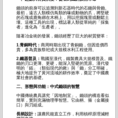
鋤頭的前身可以追溯到新石器時代的石鋤與骨鋤。
最初，遠古人類模仿鳥類的喙或動物的爪，將堅硬
的石塊或鹿角綁在木柄上，用以挖掘塊莖或翻鬆土
壤。這種工具的出現，標誌著人類從單純的「採集
者」進化為「生產者」。
隨著冶金術的發展，鋤頭經歷了巨大的材質變革：
1.青銅時代：
商周時期出現了青銅鋤，但因造價昂
貴，多為貴族祭祀或大規模水利工程使用。
2.鐵器普及：
戰國至漢代，鐵製農具大規模普及。鐵
鋤的刃口更薄、更硬，能深入堅硬的荒原。漢代發
明的「鍤」（類似現代的鍬）與「鋤」分工明確，
極大地提升了黃河流域的耕作效率，奠定了中國農
業社會的基礎。
二、形態與功能：中式鋤頭的智慧
中國傳統農具講究「因地制宜」。鋤頭的構造看似
簡單，實則充滿物理學智慧。它由柄、箍（金屬接
口）與刃組成。
長柄設計：
讓農民能直立工作，利用槓桿原理減輕