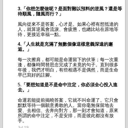
3.「你想怎麼做呢？是面對難以預料的逆風？還是等
待順風，隨風而行？」
風向從來不是答案，心才是。如果心裡有想抵達的
人，就算逆風會流淚、會疲憊，也總比站在原地等
待，更接近幸福一點。
4.「人生就是充滿了無數個像這樣意義深遠的邂
逅。」
每一次擦肩，都可能是命運留下的伏筆；每一次重
逢，都像時間替思念完成了未竟的句子。直到很多
年後，我們才明白，有些相遇不是偶然，而是生命
早已寫好的註腳。
5.
「要想知道是不是命中注定，你必須全心投入進
去。」
命運若能提前揭曉答案，它就不叫命運了。它只會
默默等待一個願意勇敢的人。當你毫無保留地去
愛、去相信、去奔向對方，那一刻才會知道，原來
所謂的命中注定，不是安排，而是彼此都沒有放
手。
Jul 19