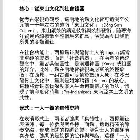
核心：從東山文化到社會禮器
從考古學視角觀察，這兩地的鑼文化皆可追溯至公
元前一千年左右的越南「東山文化」
（Đông Sơn
。東山銅鼓的鑄造技術與裝飾藝術，隨著海
Culture）
洋貿易路線擴散至整個馬來群島，演變為今日我們
所見的各類鑼鉦。
在社會功能上，西原鑼鉦與龍骨士人的
鑼皆
Tagung
非單純的樂器，而是「社會禮器」。在兩者的傳統
觀念中，鑼皆具備靈性，是溝通神靈
或祖靈
（Yang）
的媒介。此外，鑼在兩地皆被視為財富的終極象
徵：在西原，一組古鑼可等值於數頭大象；在沙巴
龍骨士文化中，鑼則是婚嫁聘禮
的核心。
（Berian）
這種將青銅器物深度嵌入生命週期儀式的做法，體
現了前印度化時期
東南亞本土文明的
（Pre-Indianized）
共性。
形式：一人一鑼的集體史詩
在表演形式上，兩者皆強調「集體性」。西原鑼鉦
表演時，每一位參與者各持一面鑼，透過精確的節
奏交織，形成壯闊的複調音樂；龍骨士人的鑼隊演
奏亦然，強調的是族群的協作與和諧。這種「一人