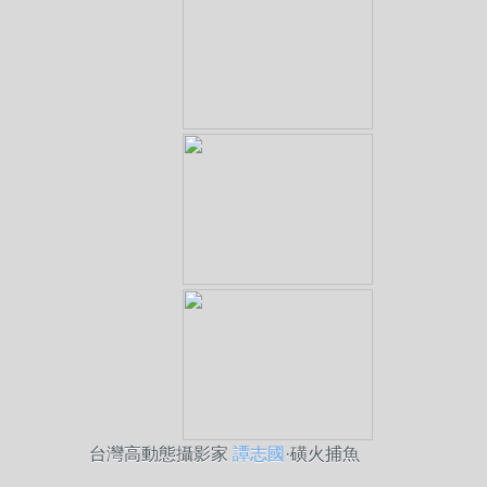
台灣高動態攝影家
譚志國
·磺火捕魚