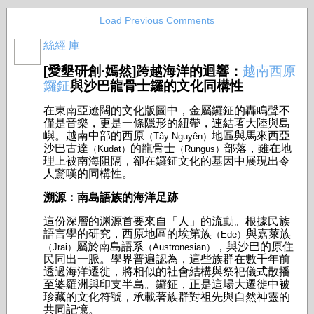
Load Previous Comments
絲經 庫
[愛墾研創·嫣然]跨越海洋的迴響：
越南西原
鑼鉦
與沙巴龍骨士鑼的文化同構性
在東南亞遼闊的文化版圖中，金屬鑼鉦的轟鳴聲不
僅是音樂，更是一條隱形的紐帶，連結著大陸與島
嶼。越南中部的西原
地區與馬來西亞
（Tây Nguyên）
沙巴古達
的龍骨士
部落，雖在地
（Kudat）
（Rungus）
理上被南海阻隔，卻在鑼鉦文化的基因中展現出令
人驚嘆的同構性。
溯源：南島語族的海洋足跡
這份深層的渊源首要來自「人」的流動。根據民族
語言學的研究，西原地區的埃第族
與嘉萊族
（Ede）
屬於南島語系
，與沙巴的原住
（Jrai）
（Austronesian）
民同出一脈。學界普遍認為，這些族群在數千年前
透過海洋遷徙，將相似的社會結構與祭祀儀式散播
至婆羅洲與印支半島。鑼鉦，正是這場大遷徙中被
珍藏的文化符號，承載著族群對祖先與自然神靈的
共同記憶。