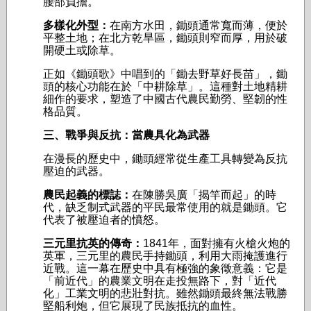
腰部負擔。
多樣化外型：
在南方水田，鋤頭通常寬而薄，便於
平整土地；在北方乾旱區，鋤頭則窄而厚，用於破
開硬土或除草。
正如《鋤頭歌》中唱到的「鋤去野草好長苗」，鋤
頭的核心功能在於「中耕除草」。這種對土地精耕
細作的要求，塑造了中國古代農民勤勞、堅韌的性
格品質。
三、戰爭與反抗：當農具化為武器
在漫長的歷史中，鋤頭經常從生產工具轉變為反抗
壓迫的武器。
農民起義的標誌：
在陳勝吳廣「揭竿而起」的時
代，缺乏制式武器的平民最常使用的就是鋤頭。它
代表了被壓迫者的憤怒。
三元里抗英的傳奇：
1841年，面對擁有火槍火炮的
英軍，三元里的農民手持鋤頭，利用大雨掩護進行
近戰。這一幕在歷史中具有極強的象徵意義：它是
「前近代」的農業文明在走投無路下，對「近代
化」工業文明的悲壯對抗。雖然鋤頭最終無法戰勝
堅船利炮，但它展現了民族抵抗的血性。