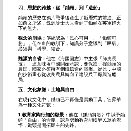
四、思想的跨越：從「鋤頭」到「造船」
鋤頭的歷史在鴉片戰爭後產生了斷層式的前進。正
如前文所述，魏源等士大夫看到了鋤頭在英軍砲火
下的無力。
觀念的崩塌：
傳統認為「民心可用」、「鋤頭可
勝」，但在血的教訓下，知識分子意識到「民氣」
必須與「科學」結合。
魏源的自省：
他在《海國圖志》中主張「師夷長
技」。這意味著中國開始承認，要保護手握鋤頭的
農民，國家必須擁有鋼鐵鑄造的戰艦。從此，中國
的技術重心從改良農具轉向了建設兵工廠與造船
局。
五、文化象徵：土地與自由
在現代文化中，鋤頭已不再僅是勞動工具，它昇華
為一種文化符號：
1.教育家陶行知的願景：
他在《鋤頭舞歌》中賦予鋤
頭「自由」的含義，認為勞動教育能喚醒民眾的覺
悟，鋤頭是開拓民主的先鋒。