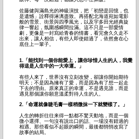
佐藤健與滿島光的神級演技，把「初戀是回憶，也
是遺憾」詮釋得淋漓盡致。再搭配北海道宛如電影
般的雪景、街景與四季風光，以及宇多田光經典旋
律一響起，氛圍感瞬間拉滿。這不只是一部愛情
劇，更像是一封寫給青春的情書，看完會久久走不
出來，讓人相信，有些人即使錯過了，依然會在心
底住上一輩子。
1.「能找到一個你能愛上，讓你珍惜人生的人，我覺
得這是人生中的一大幸運。」
有些人來了，世界沒有立刻改變，卻讓你開始期待
明天；不是因為擁有了愛，而是因為有了想一起走
下去的理由。原來真正的幸運，不是遇見誰，而是
遇見那個讓你願意溫柔對待人生的人。
2.「命運就像睫毛膏一樣稍微抹一下就變樣了。」
人生的轉折往往来得一點都不驚天動地，而是一個
微小選擇、一句沒有說出口的話、一場沒有錯過的
相遇。那些看似不起眼的瞬間，最後都悄悄改寫了
故事的結局。