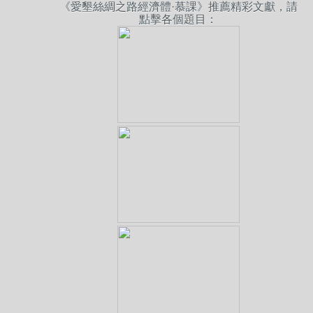
《愛墾絲綢之路經濟體·慕課》推薦精彩文獻，請
點擊各個題目：