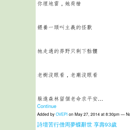
你埋地雷，她荷槍
餵養一頭叫主義的怪獸
牠走過的莽野只剩下骷髏
老樹沒眼看，老廟沒眼看
躲進森林留個老命求平安…
Continue
Added by
OVEPI
on May 27, 2014 at 8:30pm — 
詩壇苦行僧周夢蝶辭世 享壽93歲