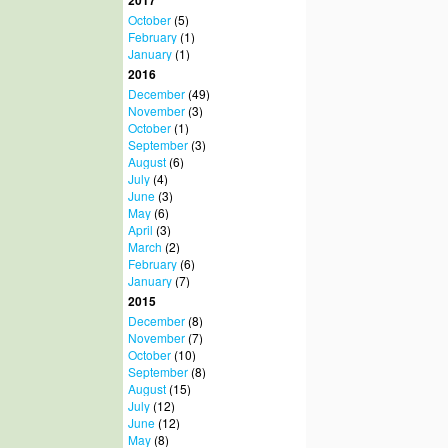
2017
October
(5)
February
(1)
January
(1)
2016
December
(49)
November
(3)
October
(1)
September
(3)
August
(6)
July
(4)
June
(3)
May
(6)
April
(3)
March
(2)
February
(6)
January
(7)
2015
December
(8)
November
(7)
October
(10)
September
(8)
August
(15)
July
(12)
June
(12)
May
(8)