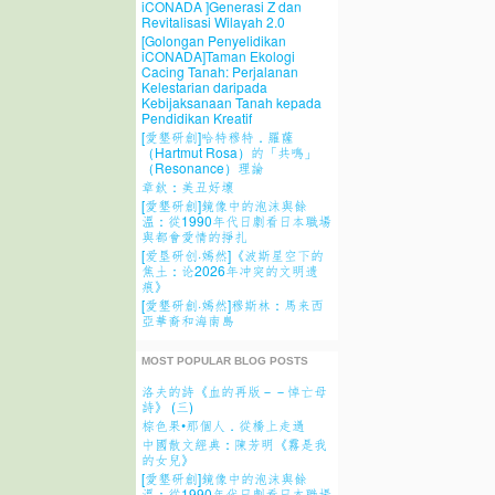
iCONADA ]Generasi Z dan
Revitalisasi Wilayah 2.0
[Golongan Penyelidikan
iCONADA]Taman Ekologi
Cacing Tanah: Perjalanan
Kelestarian daripada
Kebijaksanaan Tanah kepada
Pendidikan Kreatif
[愛墾研創]哈特穆特．羅薩
（Hartmut Rosa）的「共鳴」
（Resonance）理論
章欽：美丑好壞
[愛墾研創]鏡像中的泡沫與餘
溫：從1990年代日劇看日本職場
與都會愛情的掙扎
[爱垦研创·嫣然]《波斯星空下的
焦土：论2026年冲突的文明遗
痕》
[愛墾研創·嫣然]穆斯林：馬来西
亞華裔和海南島
MOST POPULAR BLOG POSTS
洛夫的詩《血的再版－－悼亡母
詩》 (三)
棕色果•那個人．從橋上走過
中國散文經典：陳芳明《霧是我
的女兒》
[愛墾研創]鏡像中的泡沫與餘
溫：從1990年代日劇看日本職場