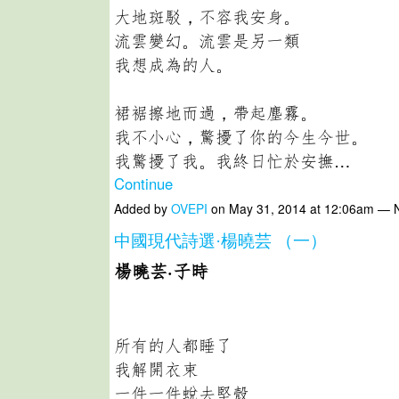
大地斑駁，不容我安身。
流雲變幻。流雲是另一類
我想成為的人。
裙裾擦地而過，帶起塵霧。
我不小心，驚擾了你的今生今世。
我驚擾了我。我終日忙於安撫…
Continue
Added by
OVEPI
on May 31, 2014 at 12:06am —
中國現代詩選·楊曉芸 （一）
楊曉芸·子時
所有的人都睡了
我解開衣束
一件一件蛻去堅殼