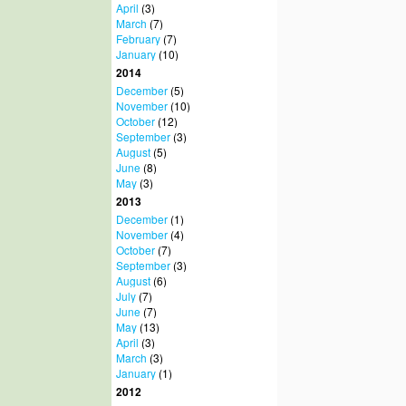
April
(3)
March
(7)
February
(7)
January
(10)
2014
December
(5)
November
(10)
October
(12)
September
(3)
August
(5)
June
(8)
May
(3)
2013
December
(1)
November
(4)
October
(7)
September
(3)
August
(6)
July
(7)
June
(7)
May
(13)
April
(3)
March
(3)
January
(1)
2012