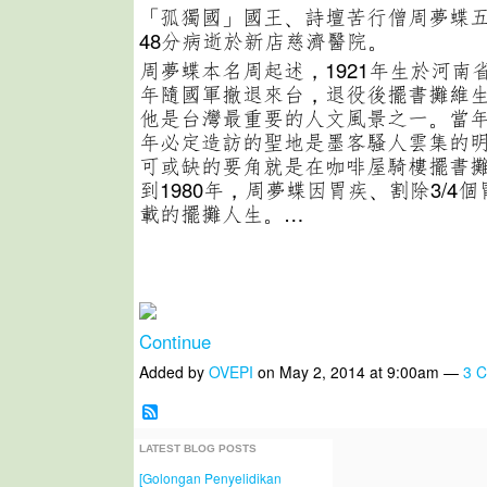
「孤獨國」國王、詩壇苦行僧周夢蝶五
48分病逝於新店慈濟醫院。
周夢蝶本名周起述，1921年生於河南省
年隨國軍撤退來台，退役後擺書攤維生。
他是台灣最重要的人文風景之一。當
年必定造訪的聖地是墨客騷人雲集的
可或缺的要角就是在咖啡屋騎樓擺書
到1980年，周夢蝶因胃疾、割除3/4個
載的擺攤人生。…
Continue
Added by
OVEPI
on May 2, 2014 at 9:00am —
3 
LATEST BLOG POSTS
[Golongan Penyelidikan