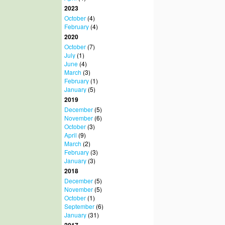
2023
October
(4)
February
(4)
2020
October
(7)
July
(1)
June
(4)
March
(3)
February
(1)
January
(5)
2019
December
(5)
November
(6)
October
(3)
April
(9)
March
(2)
February
(3)
January
(3)
2018
December
(5)
November
(5)
October
(1)
September
(6)
January
(31)