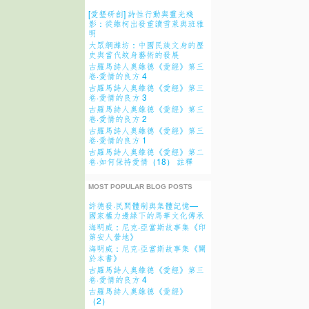
[愛墾研創] 詩性行動與靈光殘
影：從維柯出發重讀雪萊與班雅
明
大眾網濰坊：中國民族文身的歷
史與當代紋身藝術的發展
古羅馬詩人奧維德《愛經》第三
卷·愛情的良方 4
古羅馬詩人奧維德《愛經》第三
卷·愛情的良方 3
古羅馬詩人奧維德《愛經》第三
卷·愛情的良方 2
古羅馬詩人奧維德《愛經》第三
卷·愛情的良方 1
古羅馬詩人奧維德《愛經》第二
卷·如何保持愛情（18） 註釋
MOST POPULAR BLOG POSTS
許德發·民間體制與集體記憶—
國家權力邊緣下的馬華文化傳承
海明威：尼克·亞當斯故事集《印
第安人營地》
海明威：尼克·亞當斯故事集《關
於本書》
古羅馬詩人奧維德《愛經》第三
卷·愛情的良方 4
古羅馬詩人奧維德《愛經》
（2）