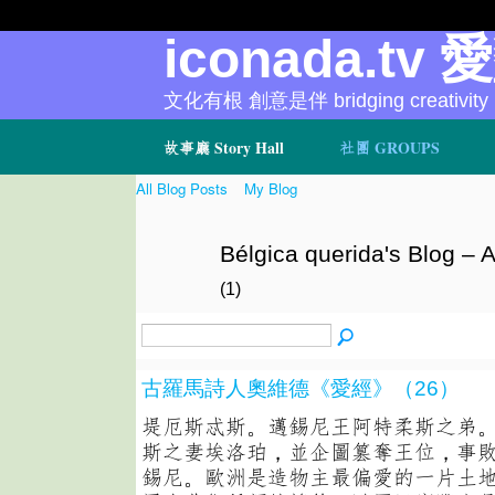
iconada.tv 
文化有根 創意是伴 bridging creativity
故事廳 Story Hall
社團 GROUPS
All Blog Posts
My Blog
Bélgica querida's Blog – A
(1)
古羅馬詩人奧維德《愛經》（26）
堤厄斯忒斯。邁錫尼王阿特柔斯之弟
斯之妻埃洛珀，並企圖篡奪王位，事
錫尼。歐洲是造物主最偏愛的一片土