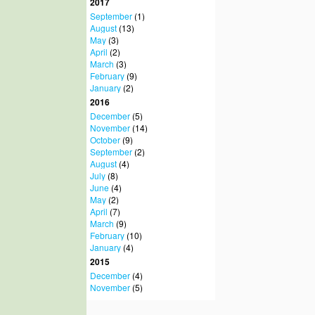
2017
September
(1)
August
(13)
May
(3)
April
(2)
March
(3)
February
(9)
January
(2)
2016
December
(5)
November
(14)
October
(9)
September
(2)
August
(4)
July
(8)
June
(4)
May
(2)
April
(7)
March
(9)
February
(10)
January
(4)
2015
December
(4)
November
(5)