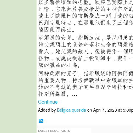
眾多藝術種類的搖籃。歐羅巴實際上
比喻，它來源於善於搶劫的主神宙斯
愛上了歐羅巴的宙斯變成一頭可愛的
巴到克里特去，在那里他們生了三個
陸因此而誕生。
尼須思的女兒。指斯庫拉，是尼須思
她父親頭上的系著命運和生命的頭髮
愛人，她父親的敵人，後被變作一個
怪物，或說被從船上投到海中，變作
鷹的獵品的小鳥。
阿特柔斯的兒子。指希臘統帥阿伽門
的重要人物，特洛伊戰爭中希臘軍的
她的不忠誠的妻子克呂泰涅斯特拉和
托斯所謀殺。…
Continue
Added by
Bélgica querida
on April 1, 2023 at 5:
LATEST BLOG POSTS