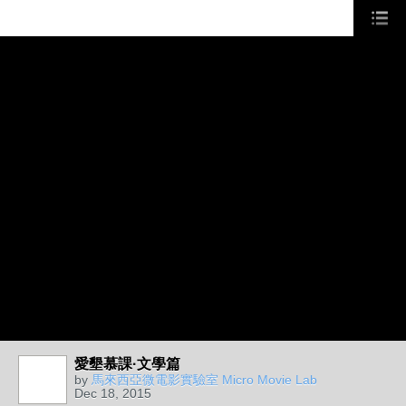
愛墾慕課·文學篇
by
馬來西亞微電影實驗室 Micro Movie Lab
Dec 18, 2015