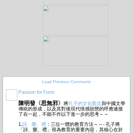
Load Previous Comments
Passion for Form
陳明發〈思無邪〉
將
孔子的文化觀念
與中國文學
傳統的形成，以及其對後現代情感狀態的呼應連接
了在一起，不能不作以下進一步的思考～～
1.
詩、樂、禮
：三位一體的教育方法～～
- 孔子將
「詩、樂、禮」視為教育的重要內容，其核心在於