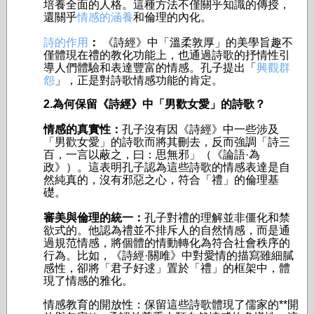
培養全面的人格。這種方法不僅關乎知識的傳授，
還關乎
情感的涵養
和倫理的內化。
詩的作用
：
《詩經》中「溫柔敦厚」的美學旨趣不
僅體現在禮的教化功能上，也通過詩歌的抒情性引
導人們體驗和表達豐富的情感。孔子提出「
興觀群
怨
」，正是對詩歌情感功能的肯定。
2.為何保留《詩經》中「男歡女愛」的詩歌？
情感的真實性：
孔子沒有因《詩經》中一些涉及
「男歡女愛」的詩歌而將其刪去，反而強調「詩三
百，一言以蔽之，曰：思無邪」（《論語·為
政》）。這表明孔子認為這些詩歌的情感表達是自
然純真的，沒有邪惡之心，符合「禮」的倫理基
礎。
審美與倫理的統一：
孔子對禮的理解並非僵化和禁
欲式的。他認為禮並不排斥人的自然情感，而是通
過規范情感，將個體的情動轉化為符合社會秩序的
行為。比如，《詩經·關雎》中對愛情的描寫雖細膩
感性，卻將「君子好逑」置於「禮」的框架中，體
現了情感的雅化。
情感教育的開放性：
保留這些詩歌體現了儒家的**開