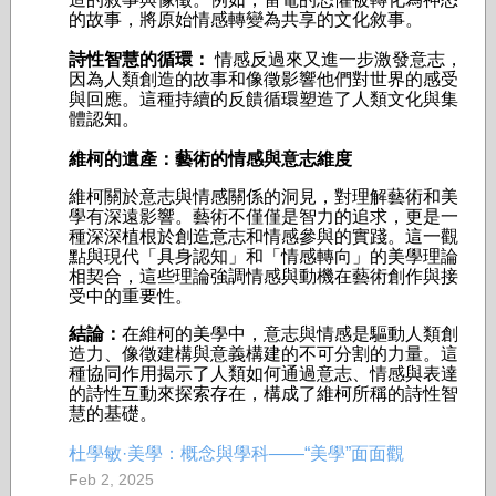
的故事，將原始情感轉變為共享的文化敘事。
詩性智慧的循環：
情感反過來又進一步激發意志，
因為人類創造的故事和像徵影響他們對世界的感受
與回應。這種持續的反饋循環塑造了人類文化與集
體認知。
維柯的遺產：藝術的情感與意志維度
維柯關於意志與情感關係的洞見，對理解藝術和美
學有深遠影響。藝術不僅僅是智力的追求，更是一
種深深植根於創造意志和情感參與的實踐。這一觀
點與現代「具身認知」和「情感轉向」的美學理論
相契合，這些理論強調情感與動機在藝術創作與接
受中的重要性。
結論：
在維柯的美學中，意志與情感是驅動人類創
造力、像徵建構與意義構建的不可分割的力量。這
種協同作用揭示了人類如何通過意志、情感與表達
的詩性互動來探索存在，構成了維柯所稱的詩性智
慧的基礎。
杜學敏·美學：概念與學科——“美學”面面觀
Feb 2, 2025