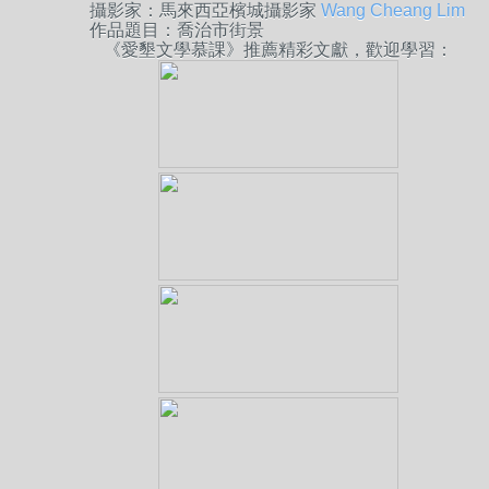
攝影家：
馬來西亞檳城攝影家
Wang Cheang Lim
作品題目：
喬治市街景
《愛墾文學慕課》推薦精彩文獻，歡迎學習：