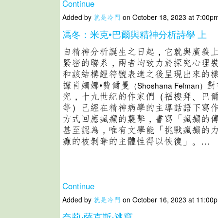
Continue
Added by
就是冷門
on October 18, 2023 at 7:00
馮冬：米克•巴爾與精神分析詩學 上
自精神分析誕生之日起，它就與廣義
緊密的聯系，兩者均致力於探究心理
和該結構經符號表達之後呈現出來的
據肖姍娜•費爾曼
對
（Shoshana Felman）
究，十九世紀的作家們（福樓拜、巴
等）已經在精神病學的主導話語下寫
方式回應瘋癲的襲擊，書寫「瘋癲的
甚至認為，唯有文學能「挑戰瘋癲的
癲的被剝奪的主體性得以恢復」。…
Continue
Added by
就是冷門
on October 16, 2023 at 11:0
奈莉·薩克斯·逃竄