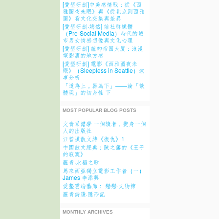
[愛墾研創]中美感情戰：從《西
雅圖夜未眠》與《從北京到西雅
圖》看文化交集與差異
[愛墾研創·嫣然] 前社群媒體
（Pre-Social Media）時代的城
市男女情感想像與文化心理
[愛墾研創] 紐約帝国大厦：浪漫
電影裏的地方感
[愛墾研創] 電影《西雅圖夜未
眠》（Sleepless in Seattle）叙
事分析
「道為上，器為下」——論「歆
體現」的切身性 下
MOST POPULAR BLOG POSTS
文青系譜學 一個讀者，變身一個
人的出版社
汪曾祺散文詩《復仇》1
中國散文經典：陳之藩的《王子
的寂寞》
羅青·水稻之歌
馬來西亞獨立電影工作者（一）
James 李添興
愛墾雲端藝廊： 戀戀·文物館
羅青詩選·隱形記
MONTHLY ARCHIVES