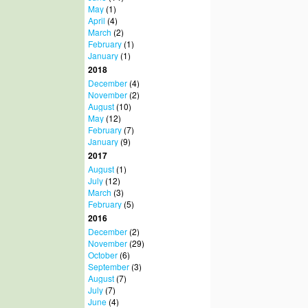
May
(1)
April
(4)
March
(2)
February
(1)
January
(1)
2018
December
(4)
November
(2)
August
(10)
May
(12)
February
(7)
January
(9)
2017
August
(1)
July
(12)
March
(3)
February
(5)
2016
December
(2)
November
(29)
October
(6)
September
(3)
August
(7)
July
(7)
June
(4)