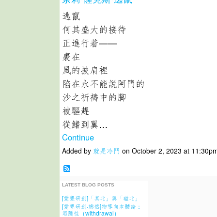
逃竄
何其盛大的接待
正進行着——
裹在
風的披肩裡
陷在永不能説阿門的
沙之祈禱中的腳
被驅趕
從鰭到翼…
Continue
Added by
就是冷門
on October 2, 2023 at 11:30
LATEST BLOG POSTS
[愛墾研創]「真北」與「磁北」
[愛墾研創·嫣然]物導向本體論：
退隱性（withdrawal）