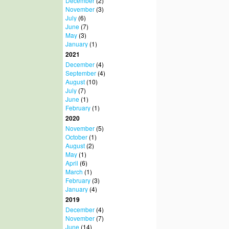
December
(2)
November
(3)
July
(6)
June
(7)
May
(3)
January
(1)
2021
December
(4)
September
(4)
August
(10)
July
(7)
June
(1)
February
(1)
2020
November
(5)
October
(1)
August
(2)
May
(1)
April
(6)
March
(1)
February
(3)
January
(4)
2019
December
(4)
November
(7)
June
(14)