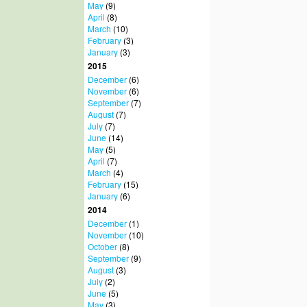
May
(9)
April
(8)
March
(10)
February
(3)
January
(3)
2015
December
(6)
November
(6)
September
(7)
August
(7)
July
(7)
June
(14)
May
(5)
April
(7)
March
(4)
February
(15)
January
(6)
2014
December
(1)
November
(10)
October
(8)
September
(9)
August
(3)
July
(2)
June
(5)
May
(3)