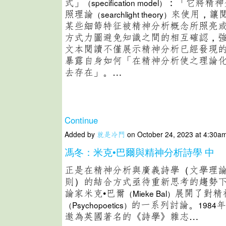
式」
：「它將精神
（specification model）
照理論
來使用，讓
（searchlight theory）
某些細節特征被精神分析概念所照亮
方式力圖避免知識之間的相互確認，
文本閱讀不僅展示精神分析已經發現
暴露自身如何「在精神分析使之理論
去存在」。…
Continue
Added by
就是冷門
on October 24, 2023 at 4:30
馮冬：米克•巴爾與精神分析詩學 中
正是在精神分析與廣義詩學（文學理
則）的結合方式亟待重新思考的趨勢
論家米克•巴爾
展開了對精
（Mieke Bal）
的一系列討論。
年
（Psychopoetics）
1984
邀為英國著名的《詩學》雜志…