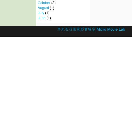
October
(3)
August
(1)
July
(1)
June
(1)
© 2026 Created by
馬來西亞微電影實驗室 Micro Movie Lab
.
Powered by