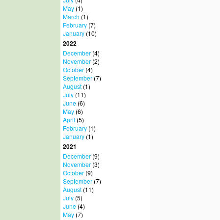
May
(1)
March
(1)
February
(7)
January
(10)
2022
December
(4)
November
(2)
October
(4)
September
(7)
August
(1)
July
(11)
June
(6)
May
(6)
April
(5)
February
(1)
January
(1)
2021
December
(9)
November
(3)
October
(9)
September
(7)
August
(11)
July
(5)
June
(4)
May
(7)