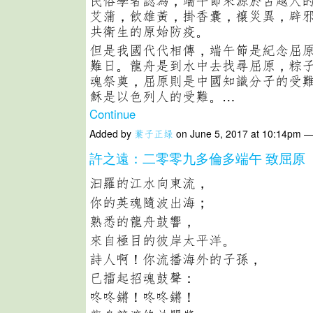
民俗學者認為，端午節來源於古越人
艾蒲，飲雄黃，掛香囊，禳災異，辟
共衛生的原始防疫。
但是我國代代相傳，端午節是紀念屈
難日。龍舟是到水中去找尋屈原，粽
魂祭奠，屈原則是中國知識分子的受
穌是以色列人的受難。…
Continue
Added by
葉子正绿
on June 5, 2017 at 10:14pm 
許之遠：二零零九多倫多端午 致屈原
汩羅的江水向東流，
你的英魂隨波出海；
熟悉的龍舟鼓響，
來自極目的彼岸太平洋。
詩人啊！你流播海外的子孫，
已擂起招魂鼓聲：
咚咚鏘！咚咚鏘！