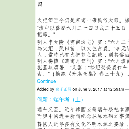
四
火把節至今仍是東南一帶民俗大節。
“滇中以舊歷六月二十四日或二十五日
把節。”
明人李元陽《雲南通志》雲：“六月二
為火炬，照田苗，以火色占農。”李元
人，當時已有火把節之記載，則其俗
明人楊慎《滇南月節詞》雲：“六月滇
犯里無煩暑。”又雲：“松炬熒熒農作
古。”（摘錄《升庵全集》卷三十九）
Continue
Added by
葉子正绿
on June 3, 2017 at 12:59am 
何新：端午考（上）
端午又至。近年韓國妄稱端午祭祀本
而與中國過去所謂紀念屈原水殉之事
韓國人近年多有文化不明本源之妄論