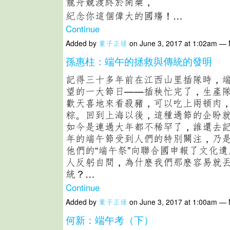
龍舟競渡終於開槳，
紀念你這個偉大的國殤！…
Continue
Added by
葉子正绿
on June 3, 2017 at 1:02am —
孫惠柱：端午的拯救與傳統的發明
記得三十多年前在江西山里插隊時，
望的一大節日——插秧忙完了，生產
歡天喜地來看殺豬，可以吃上兩頓肉
粽。回到上海以後，這種過節的企盼
如今是連過大年都不稀罕了，誰還去
年的端午節受到人們的特別關注，乃
他們的“端午祭”向聯合國申報了文化
人反躬自問，為什麽我們那麽容易就
統？…
Continue
Added by
葉子正绿
on June 3, 2017 at 1:00am —
何新：端午考（下）