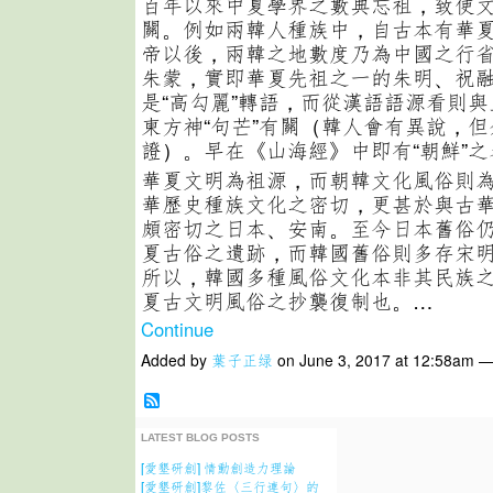
百年以來中夏學界之數典忘祖，致使
關。例如兩韓人種族中，自古本有華
帝以後，兩韓之地數度乃為中國之行
朱蒙，實即華夏先祖之一的朱明、祝融
是“高勾麗”轉語，而從漢語語源看則
東方神“句芒”有關（韓人會有異說，
證）。早在《山海經》中即有“朝鮮”之
華夏文明為祖源，而朝韓文化風俗則
華歷史種族文化之密切，更甚於與古
頗密切之日本、安南。至今日本舊俗
夏古俗之遺跡，而韓國舊俗則多存宋
所以，韓國多種風俗文化本非其民族
夏古文明風俗之抄襲復制也。…
Continue
Added by
葉子正绿
on June 3, 2017 at 12:58am 
LATEST BLOG POSTS
[愛墾研創] 情動創造力理論
[愛墾研創]黎佐〈三行連句〉的