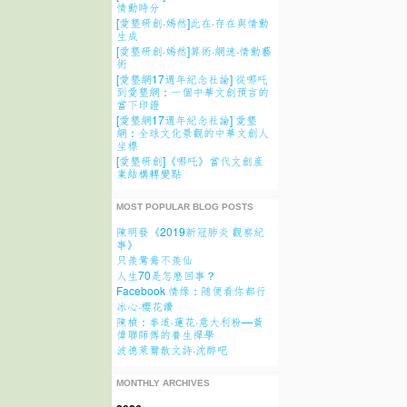
情動時分
[愛墾研創·嫣然]此在·存在與情動
生成
[愛墾研創·嫣然]算術·網速·情動藝
術
[愛墾網17週年紀念社論] 從哪吒
到愛墾網：一個中華文創預言的
當下印證
[愛墾網17週年紀念社論] 愛墾
網：全球文化景觀的中華文創人
坐標
[愛墾研創]《哪吒》當代文創産
業結構轉變點
MOST POPULAR BLOG POSTS
陳明發《2019新冠肺炎 觀察紀
事》
只羨鴛鴦不羨仙
人生70是怎麽回事？
Facebook 情缘：随便看你都行
冰心·櫻花讚
陳楨：拳道·蓮花·意大利粉—黃
偉聯師傅的養生禪學
波德萊爾散文詩·沈醉吧
MONTHLY ARCHIVES