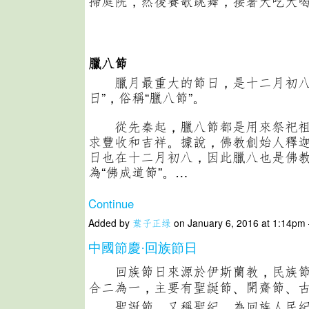
掃庭院，然後賽歌跳舞，接著大吃大
臘八節
臘月最重大的節日，是十二月初八
日”，俗稱“臘八節”。
從先秦起，臘八節都是用來祭祀祖
求豐收和吉祥。據說，佛教創始人釋
日也在十二月初八，因此臘八也是佛
為“佛成道節”。…
Continue
Added by
葉子正绿
on January 6, 2016 at 1:14p
中國節慶·回族節日
回族節日來源於伊斯蘭教，民族節
合二為一，主要有聖誕節、開齋節、
聖誕節，又稱聖紀，為回族人民紀