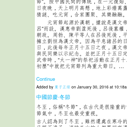
節”。按中國民間的傳統，在一元復始
日夜晚，天上明月高懸，地上彩燈萬
猜謎、吃元宵，合家團聚、其樂融融
元宵節起源於漢朝，據說是漢文帝
呂”而設。漢惠帝劉盈死後，呂後篡權
朝政。周勃、陳平等人在呂後死後，
擁立劉恒為漢文帝。因為平息諸呂的
日，此後每年正月十五日之夜，漢文
與民同樂以示紀念。並把正月十五日
武帝時，“太一神”的祭祀活動在正月十
初歷”中就把元宵節列為重大節日。…
Continue
Added by
葉子正绿
on January 30, 2016 at 10:1
中國節慶·冬節
冬至，俗稱“冬節”，在古代是很隆重
節氣中，冬至也最受重視。
古人認為到了冬至，雖然還處在寒冷