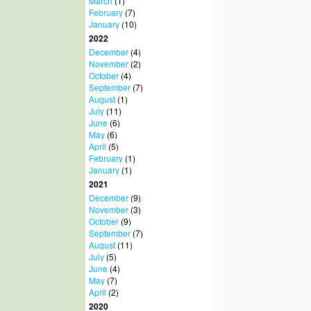
March
(1)
February
(7)
January
(10)
2022
December
(4)
November
(2)
October
(4)
September
(7)
August
(1)
July
(11)
June
(6)
May
(6)
April
(5)
February
(1)
January
(1)
2021
December
(9)
November
(3)
October
(9)
September
(7)
August
(11)
July
(5)
June
(4)
May
(7)
April
(2)
2020