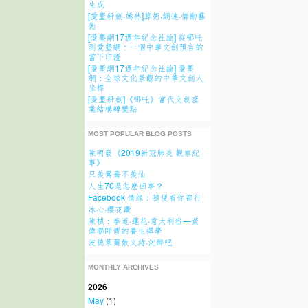
生成
[愛墾研創·嫣然]算術·網速·情動藝
術
[愛墾網17週年紀念社論] 從哪吒
到愛墾網：一個中華文創預言的
當下印證
[愛墾網17週年紀念社論] 愛墾
網：全球文化景觀的中華文創人
坐標
[愛墾研創]《哪吒》當代文創産
業結構轉變點
MOST POPULAR BLOG POSTS
陳明發《2019新冠肺炎 觀察紀
事》
只羨鴛鴦不羨仙
人生70是怎麽回事？
Facebook 情缘：随便看你都行
冰心·櫻花讚
陳楨：拳道·蓮花·意大利粉—黃
偉聯師傅的養生禪學
波德萊爾散文詩·沈醉吧
MONTHLY ARCHIVES
2026
May
(1)