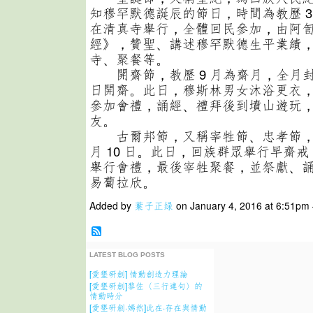
知穆罕默德誕辰的節日，時間為教歷 3 
在清真寺舉行，全體回民參加，由阿
經》，贊聖、講述穆罕默德生平業績
寺、聚餐等。
開齋節，教歷 9 月為齋月，全月封齋，
日開齋。此日，穆斯林男女沐浴更衣
參加會禮，誦經、禮拜後到墳山遊玩
友。
古爾邦節，又稱宰牲節、忠孝節，時
月 10 日。此日，回族群眾舉行早齋
舉行會禮，最後宰牲聚餐，並祭獻、
易蔔拉欣。
Added by
葉子正绿
on January 4, 2016 at 6:51p
LATEST BLOG POSTS
[愛墾研創] 情動創造力理論
[愛墾研創]黎佐〈三行連句〉的
情動時分
[愛墾研創·嫣然]此在·存在與情動