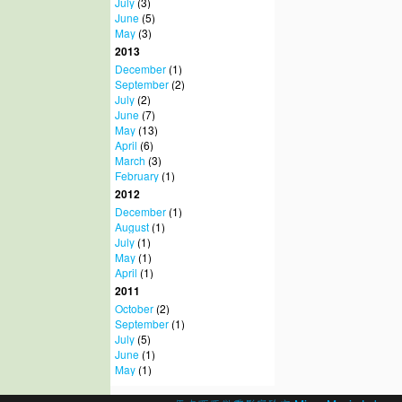
July
(3)
June
(5)
May
(3)
2013
December
(1)
September
(2)
July
(2)
June
(7)
May
(13)
April
(6)
March
(3)
February
(1)
2012
December
(1)
August
(1)
July
(1)
May
(1)
April
(1)
2011
October
(2)
September
(1)
July
(5)
June
(1)
May
(1)