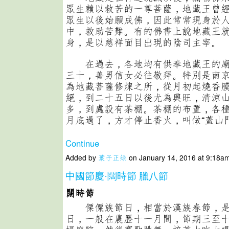
眾生賴以救苦的一尊菩薩，地藏王曾
眾生以後始願成佛，因此常常現身於
中，救助苦難。有的佛書上說地藏王
身，是以慈祥面目出現的陰司主宰。
在過去，各地均有供奉地藏王的廟
三十，善男信女必往敬拜。特別是南
為地藏菩薩修煉之所，從月初起燒香
絕，到二十五日以後尤為興旺，清涼
多，到處設有茶棚。茶棚的布置，各
月底過了，方才停止香火，叫做“蓋山門
Continue
Added by
葉子正绿
on January 14, 2016 at 9:18
中國節慶·闊時節 臘八節
闊時節
傈僳族節日，相當於漢族春節，是
日，一般在農歷十一月間，節期三至