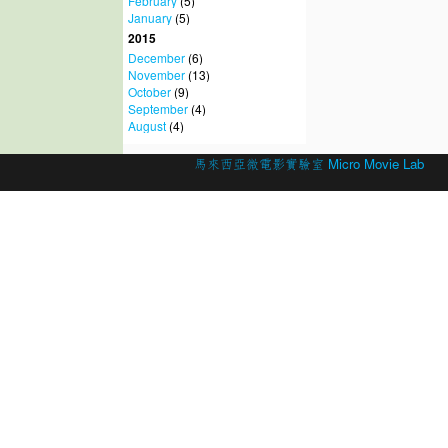
February
(5)
January
(5)
2015
December
(6)
November
(13)
October
(9)
September
(4)
August
(4)
© 2026 Created by
馬來西亞微電影實驗室 Micro Movie Lab
.
Powered by