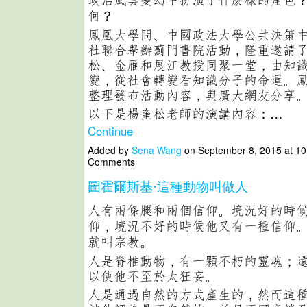
何？
鳳凰大學問、中國政法大學公共決策
社聯合舉辦薊門書院活動，隆重邀請
松、金雁和展江教授同聚一堂，由知
變，從社會轉變看知識分子的命運。
整理發布活動內容，與廣大網友分享
以下是楊奎松老師的演講內容：…
Continue
Added by
Sena Wang
on September 8, 2015 at 1
Comments
圖霍爾斯基·這種動物叫做人
人有兩條腿和兩個信仰。境況好的時
仰，境況不好的時候他又有一種信仰
就叫宗教。
人是脊椎動物，有一顆不朽的靈魂；
以使他不至於太狂妄。
人是通過自然的方式產生的，然而這