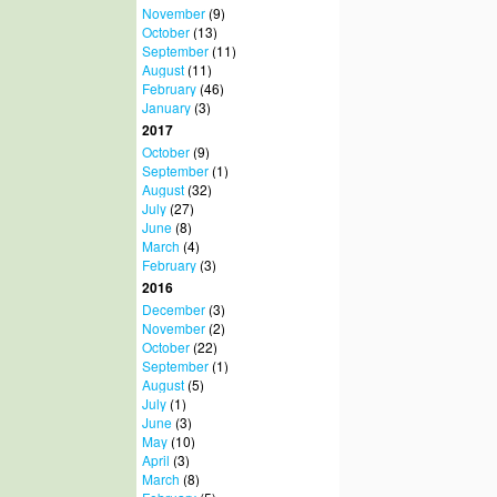
November
(9)
October
(13)
September
(11)
August
(11)
February
(46)
January
(3)
2017
October
(9)
September
(1)
August
(32)
July
(27)
June
(8)
March
(4)
February
(3)
2016
December
(3)
November
(2)
October
(22)
September
(1)
August
(5)
July
(1)
June
(3)
May
(10)
April
(3)
March
(8)