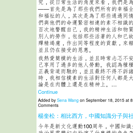
究，從日常生活的角度來看，我們是
——首先是為了那些我們所有的幸福
和福祉的人，其次是為了那些通過同
們與他們的命運緊密相連的素不相識
百次地警醒自己，我的精神生活和物
別人的勞作，包括那些活著的人和已
殫精竭慮，作出同等程度的貢獻，來
並且仍在接受的恩惠。
我熱愛簡樸的生活，並且時常忐忑不
己享用了過多的他人勞動。我認為種
正義背道而馳的，並且最終不得不訴
時，我相信樸素的生活對任何人都是
論是在肉體上還是在精神上。…
Continue
Added by
Sena Wang
on September 18, 2015 at 
Comments
楊奎松：相比西方，中國知識分子與
今年是新文化運動100周年，中國知
政治風雲變幻中扮演了什麽樣的角色