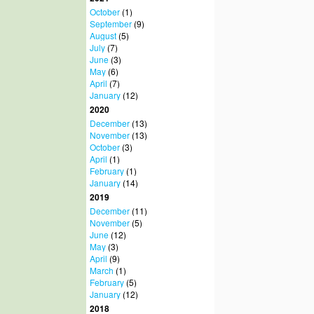
October
(1)
September
(9)
August
(5)
July
(7)
June
(3)
May
(6)
April
(7)
January
(12)
2020
December
(13)
November
(13)
October
(3)
April
(1)
February
(1)
January
(14)
2019
December
(11)
November
(5)
June
(12)
May
(3)
April
(9)
March
(1)
February
(5)
January
(12)
2018