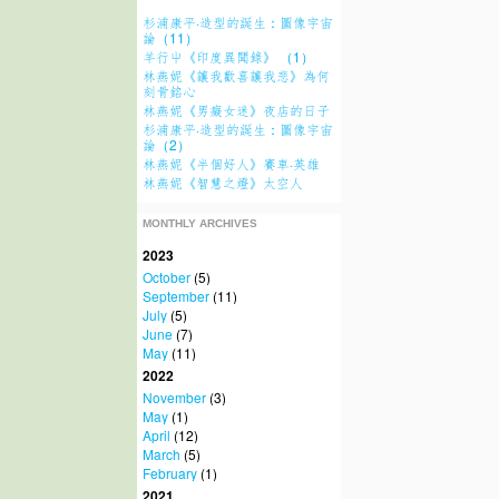
杉浦康平·造型的誕生：圖像宇宙
論（11）
羊行屮《印度異聞錄》 （1）
林燕妮《讓我歡喜讓我悲》為何
刻骨銘心
林燕妮《男癡女迷》夜店的日子
杉浦康平·造型的誕生：圖像宇宙
論（2）
林燕妮《半個好人》賽車·英雄
林燕妮《智慧之燈》太空人
MONTHLY ARCHIVES
2023
October
(5)
September
(11)
July
(5)
June
(7)
May
(11)
2022
November
(3)
May
(1)
April
(12)
March
(5)
February
(1)
2021