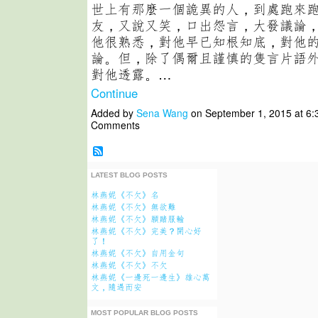
世上有那麼一個詭異的人，到處跑來
友，又說又笑，口出怨言，大發議論
他很熟悉，對他早已知根知底，對他
論。但，除了偶爾且謹慎的隻言片語
對他透露。…
Continue
Added by
Sena Wang
on September 1, 2015 at 6
Comments
LATEST BLOG POSTS
林燕妮《不欠》名
林燕妮《不欠》無欲難
林燕妮《不欠》願賭服輸
林燕妮《不欠》完美？開心好
了！
林燕妮《不欠》自用金句
林燕妮《不欠》不欠
林燕妮《一邊死一邊生》雄心萬
文，隨遇而安
MOST POPULAR BLOG POSTS