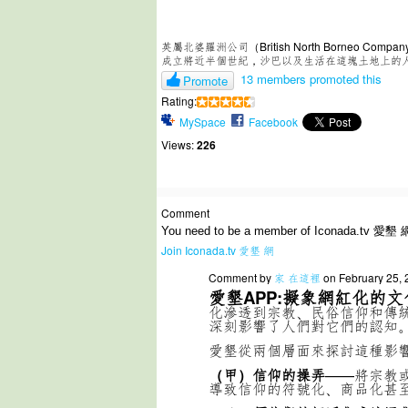
英屬北婆羅洲公司（British North Borneo 
成立將近半個世紀，沙巴以及生活在這塊土地上的
13 members promoted this
Promote
Rating:
MySpace
Facebook
Views:
226
Comment
You need to be a member of Iconada.tv 愛墾 
Join Iconada.tv 愛墾 網
Comment by
家 在這裡
on February 25, 
愛墾APP:
擬象網紅化的文
化滲透到宗教、民俗信仰和傳
深刻影響了人們對它們的認知
愛墾從兩個層面來探討這種影
（甲）信仰的操弄
——將宗教
導致信仰的符號化、商品化甚