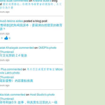
ásná duše
commented
on
Krásná duše's
blog
st
國家地理雜誌：聆聽鳥鳴確實會舒緩腦部，本文
訴你為什麼
ours ago
kusō-tekina aidea
posted a blog post
愛墾研創]把鳥鳴當課本：婆羅洲自然聲景的教育
源？
ours ago
0
2
alak Khalayak
commented
on
OVEPI's
photo
方文化營銷 2.4 慢遊
ours ago
 Plus
commented
on
馬來西亞微電影實驗室 Micro
vie Lab's
photo
電影愛墾》內容重點推薦
ours ago
 kia kiak
commented
on
Host Studio's
photo
得哥和妹0.9: 故事，和真實生活里的人一樣