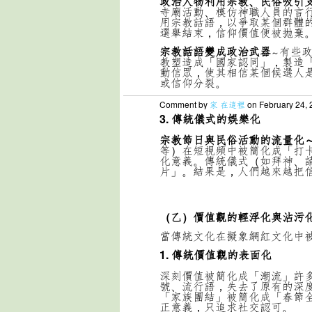
政治人物利用宗教、民俗吸引
寺廟活動、模仿神職人員的言
用宗教話語，以爭取某個群體
選舉結束，信仰價值便被拋棄
宗教話語變成政治武器
有些
～
教塑造成「國家認同」，製造
動信眾，使其相信某個候選人
或信仰分裂。
Comment by
家 在這裡
on February 24, 
3. 傳統儀式的娛樂化
宗教節日與民俗活動的流量化
等）在短視頻中被簡化成「打
化意義。
傳統儀式（如拜神、
片」。
結果是，人們越來越把
（乙）價值觀的輕浮化與沾污
當傳統文化在擬象網紅文化中
1. 傳統價值觀的表面化
深刻價值被簡化成「潮流」
許
號、流行語，失去了原有的深
「家族團結」被簡化成「春節
正意義，只追求社交認可。