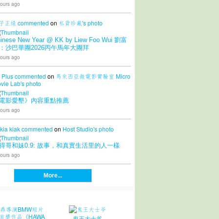
ours ago
子正绿
commented
on
私貨珍藏's
photo
inese New Year @ KK by Liew Foo Wui 劉富
：沙巴華團2026丙午馬年大團拜
ours ago
 Plus
commented
on
馬來西亞微電影實驗室 Micro
vie Lab's
photo
電影愛墾》內容重點推薦
ours ago
 kia kiak
commented
on
Host Studio's
photo
得哥和妹0.9: 故事，和真實生活里的人一樣
ours ago
More...