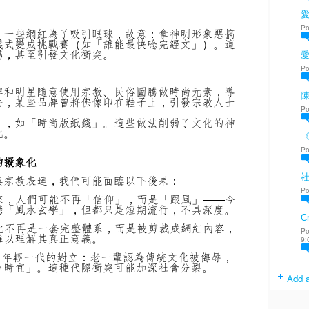
愛
Po
。
一些網紅為了吸引眼球，故意：
拿神明形象惡搞
儀式變成挑戰賽（如「誰能最快唸完經文」）。
這
感，甚至引發文化衝突。
Po
牌和明星隨意使用宗教、民俗圖騰做時尚元素，導
陳
去，某些品牌曾將佛像印在鞋子上，引發宗教人士
Po
」，如「時尚版紙錢」。
這些做法削弱了文化的神
化。
Po
的擬象化
與宗教表達，我們可能面臨以下後果：
Po
來，人們可能不再「信仰」，而是「跟風」——今
戀「風水玄學」，但都只是短期流行，不具深度。
Cr
化不再是一套完整體系，而是被剪裁成網紅內容，
Po
難以理解其真正意義。
9:
s. 年輕一代的對立：
老一輩認為傳統文化被侮辱，
合時宜」。
這種代際衝突可能加深社會分裂。
Add a
」