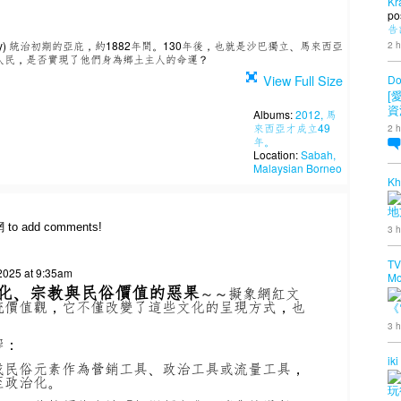
Kr
po
告
Company) 統治初期的亞庇，約1882年間。130年後，也就是沙巴獨立、馬來西亞
2 h
人民，是否實現了他們身為鄉土主人的命運？
View Full Size
Do
[
資
Albums:
2012, 馬
來西亞才成立49
2 h
年。
Location:
Sabah,
Malaysian Borneo
Kh
地
網 to add comments!
3 h
TV
2025 at 9:35am
Mo
化、宗教與民俗價值
的惡果
～～
擬象網紅文
統價值觀，它不僅改變了這些文化的呈現方式，也
《
。
3 h
響：
iki
或民俗元素作為營銷工具、政治工具或流量工具，
至政治化。
玩