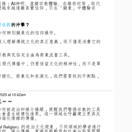
服務：
AI神明、虛擬宗教體驗、在線祭祀等，取代
們越來越遠離真實信仰，只在「擬象」中體驗宗
價值觀
的沖擊？
如何辨別擬象化的信仰操作。
輕人理解傳統文化的真正意義，而不僅是消費它的
宗教與民俗完全淪為商業流量工具。
在現代傳播中，仍要保留文化的精神性，而不是單
符號化、商業化和表演化，我們需要找到平衡點，
2025 at 10:42am
化～～
如何被政治和媒介操縱，提醒我們警惕宗教的工具
社會產生破壞性後果。這一領域也呼籲建立更具反
極端化情緒的傳播。
的政治文化現象，不同領域的學者進行
f Religion）
操控、媒介傳播、意識形態動員和社會分裂等問題