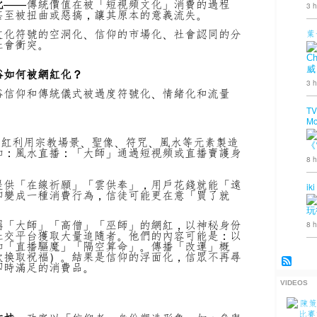
化
——傳統價值在被「短視頻文化」消費的過程
3 h
甚至被扭曲或惡搞，讓其原本的意義流失。
文化符號的空洞化、信仰的市場化、社會認同的分
葉
社會衝突。
Ch
威
俗如何被網紅化？
3 h
俗信仰和傳統儀式被過度符號化、情緒化和流量
TV
Mo
網紅利用宗教場景、聖像、符咒、風水等元素製造
《
如：
風水直播：「大師」通過短視頻或直播賣護身
8 h
。
提供「在線祈願」「雲供奉」，用戶花錢就能「遠
iki
仰變成一種消費行為，信徒可能更在意「買了就
玩
稱「大師」「高僧」「巫師」的網紅，以神秘身份
8 h
社交平台獲取大量追隨者。
他們的內容可能是：
以
如「直播驅魔」「隔空算命」。
傳播「改運」概
款換取祝福）。
結果是信仰的浮面化，信眾不再尋
即時滿足的消費品。
VIDEOS