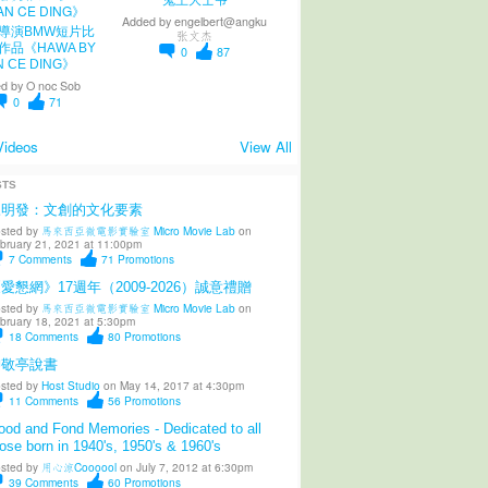
鬼王大士爷
Added by
engelbert@angku
導演BMW短片比
张文杰
作品《HAWA BY
0
87
N CE DING》
d by
O noc Sob
0
71
Videos
View All
STS
陳明發：文創的文化要素
sted by
馬來西亞微電影實驗室 Micro Movie Lab
on
bruary 21, 2021 at 11:00pm
7
Comments
71
Promotions
愛懇網》17週年（2009-2026）誠意禮贈
sted by
馬來西亞微電影實驗室 Micro Movie Lab
on
bruary 18, 2021 at 5:30pm
18
Comments
80
Promotions
柳敬亭說書
sted by
Host Studio
on May 14, 2017 at 4:30pm
11
Comments
56
Promotions
od and Fond Memories - Dedicated to all
ose born in 1940's, 1950's & 1960's
sted by
用心涼Coooool
on July 7, 2012 at 6:30pm
39
Comments
60
Promotions