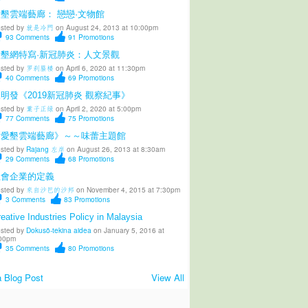
墾雲端藝廊： 戀戀·文物館
sted by
就是冷門
on August 24, 2013 at 10:00pm
93
Comments
91
Promotions
愛墾網特寫·新冠肺炎：人文景觀
sted by
罗刹蜃楼
on April 6, 2020 at 11:30pm
40
Comments
69
Promotions
明發《2019新冠肺炎 觀察紀事》
sted by
葉子正绿
on April 2, 2020 at 5:00pm
77
Comments
75
Promotions
《愛墾雲端藝廊》～～味蕾主題館
sted by
Rajang 左岸
on August 26, 2013 at 8:30am
29
Comments
68
Promotions
社會企業的定義
sted by
來自沙巴的沙邦
on November 4, 2015 at 7:30pm
3
Comments
83
Promotions
eative Industries Policy in Malaysia
sted by
Dokusō-tekina aidea
on January 5, 2016 at
00pm
35
Comments
80
Promotions
 Blog Post
View All