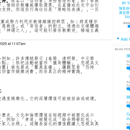
支持。
政客以「信仰者」身份塑造形象，如：
參與
行，借助宗教權威獲取選票。
在直播或社交平台引
的支持。
但這些行為往往是「策略性表演」，一旦
陳策鼎
。
賽首獎
TA
政黨或勢力利用宗教情緒操控群眾，如：
將某種宗
Adde
「異教徒」或「背信者」的對立。
通過社交媒體煽
是「神選之人」。
這可能引發宗教衝突、極端主義
Add 
2025 at 11:07am
BLOG PO
～
例如，許多傳統節日（春節、清明節、中元節
Po
卡點」：
祭祀活動被當作「獵奇體驗」，忽視其文
Fe
請靈）被包裝成「靈異直播」，讓觀眾看「恐怖
信仰當作娛樂消費，而非真正的精神實踐。
《
Po
Fe
化
被過度娛樂化，它的深層價值可能被扭曲或破壞。
Po
多歷史、文化和倫理價值在短視頻中被簡化成口
Go
度。
例如：
「孝道」被簡化成「給爸媽發紅包」。
th
全家人合照」。
這種表面化的價值觀讓人忽視其真
Po