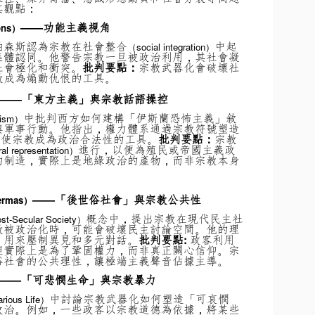
其觀點：
——功能主義視角
sons）
帕森斯認為宗教在社會整合
中起
（social integration）
集體認同。
他警告宗教一旦被政治利用，其社會凝
社會極化和衝突。
批判要點：
宗教武器化會破壞社
教成為煽動仇恨的工具。
——「東方主義」與宗教話語操控
中批判西方如何建構「伊斯蘭恐怖主義」敘
lism）
與軍事行動。
他指出，權力體系通過宗教符號塑造
立，使宗教成為政治合法性的工具。
批判要點：
宗教
進行，以便為殖民或帝國主義政
ral representation）
的制造，實際上是地緣政治的產物，而非宗教本身
——「後世俗社會」與宗教公共性
ermas
）
概念中，提出宗教在現代民主社
st-Secular Society）
教被政治化時，可能會破壞民主討論空間。他的理
，用來壓制異見和多元對話。
批判要點:
政客利用
但實際上是為了鞏固權力，而非真正關心信仰。
宗
俗社會的公共理性，讓極端主義聲音佔據主導。
——「可悲憫生命」與宗教暴力
中討論宗教武器化如何塑造「可哀憫
rious Life）
政治。例如，一些政客以宗教道德為依據，將某些