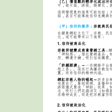
（乙）價值觀的輕浮化或沾污
中，被片面、誇張、娛樂化，
這兩種現象的後果可能包括：
裂，甚至可能導致信仰危機與
（甲）信仰的操弄
：
宗教與民
在擬象網紅文化下，宗教、民
化，這可能帶來以下後果：
1. 信仰被商品化
宗教符號變成商業營銷工具
～
「神秘感」，借此營銷產品，
符、轉運手鏈，吸引信徒購買
「許願經濟」～
一些網絡平台
程上香」。
這些行為讓宗教信
靈」而非信仰的精神內涵。
網紅宗教人物的崛起～
許多自
包裝自己，靠短視頻、直播和
誇張儀式製造「神跡」效果，
念，吸引人們花錢消災（如捐
求精神成長，而是把宗教當作
2. 信仰被政治化