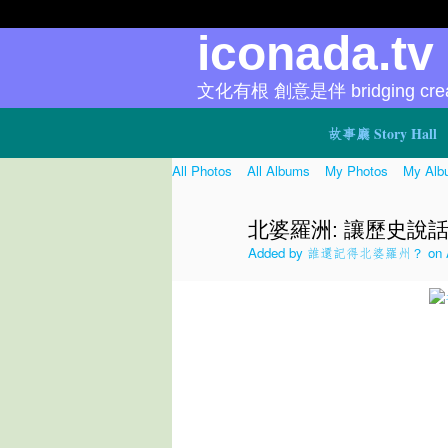
iconada.t
文化有根 創意是伴 bridging creat
故事廳 Story Hall
All Photos
All Albums
My Photos
My Alb
北婆羅洲: 讓歷史說話 
Added by
誰還記得北婆羅州？
on 