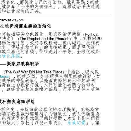
體）污名化，而強化自己的合法性。批判要點：宗教
人被剝奪「合法的哀憫權利」。這種政治手法通過
判和社會控制的工具。
2025 at 2:17pm
全球伊斯蘭主義的政治化
如何被極端勢力武器化，形成政治伊斯蘭
（Political
與法老》
中，他探討20
（The Prophet and the Pharaoh）
煽動政治行動，最終導致極端主義的崛起。批判要
並非「傳統宗教信仰」的直接結果，而是現代政
宗教武器化的背後，往往是對不平等、全球化或外
激進化路徑
。
——擬象宗教與戰爭
》
中指出，現代戰
（The Gulf War Did Not Take Place）
，宗教亦然。許多領導人利用宗教符號（如
lacra）
造戰爭的神聖敘事，以掩蓋實際的政治和經濟利
治舞台上的視覺符號，人們可能不再關心信仰本
」。這導致宗教淪為權力游戲，而不再是個人超越
教狂熱與意識形態
分析角度，分析宗教武器化的心理機制。他認為當
極端宗教意識形態填補了心理缺失，使人們願意為
：宗教武器化是意識形態的變體，本質上是人們對
像的敵人，宗教可以被用來提供「
意義幻覺
」，讓