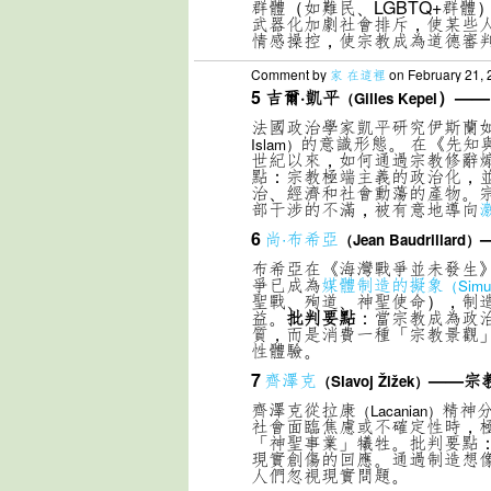
群體（如難民、LGBTQ+群
武器化加劇社會排斥，使某些
情感操控，使宗教成為道德審
Comment by
家 在這裡
on February 21, 
5
吉爾·凱平
）——
（Gilles Kepel
法國政治學家凱平研究伊斯蘭
的意識形態。 在《先知
Islam）
世紀以來，如何通過宗教修辭
點：宗教極端主義的政治化，
治、經濟和社會動蕩的產物。
部干涉的不滿，被有意地導向
6
尚·布希亞
（Jean Baudrillard
）
布希亞在《海灣戰爭並未發生
爭已成為
媒體制造的擬象
（Simu
聖戰、殉道、神聖使命），制
益。
批判要點
：當宗教成為政
質，而是消費一種「宗教景觀
性體驗。
7
齊澤克
——宗
（Slavoj
Ži
žek
）
齊澤克從拉康
精神
（Lacanian）
社會面臨焦慮或不確定性時，
「神聖事業」犧牲。批判要點
現實創傷的回應。通過制造想
人們忽視現實問題。