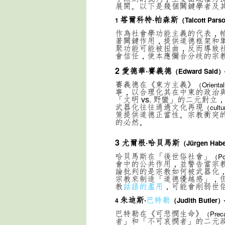
展開。以下是幾個關鍵學者及
塔爾科特·帕森斯
（Talcott Par
1
作為社會學功能主義的代表，
著關鍵作用，提供道德框架和
聚功能可能被扭曲，反而導致
會信任，使本應彌合分歧的宗
2 愛德華·賽義德
（Edward Said）
賽義德在《東方主義》
（Orienta
事，以合理化其在中東的政治
「文明 vs. 野蠻」的二元對
武器化往往通過文化再現
（cultu
策提供道德正當性。
宗教衝突
的必然。
3 尤爾根·哈貝馬斯
（J
ürgen Hab
哈貝馬斯在「後世俗社會」
（Po
會中的公共作用，並警告當宗
論批判的是宗教如何被武器化
宗教來制造「道德優越感」，
教
話語的濫用
，可能會削弱世
朱迪斯·
巴特勒
（Judith Butler
）
4
巴特勒在《可悲憫生命》
（Preca
者」和「不可哀憫者」的二元