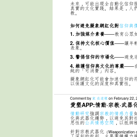
未來，可能出現全自動化信仰
真實的文化實踐。
結果是，人
教。
如何避免擬象網紅化對
信仰與
1. 加強媒介素養
——教育公眾
2. 保持文化核心價值
——讓年
表象。
3. 警惕信仰的市場化
——避免
4. 維護信仰與文化的尊嚴
——
純的「可消費」內容。
擬象網紅化可能會加速信仰的
以保護文化的深度和真實性。
Comment by
家 在這裡
on February 22, 
愛墾APP:情動·宗教·武器
情動研究
強調
宗教的情感力量
化與武器化趨勢，以避免其對
思性的
公共情感空間
，以抵御
針對宗教武器化
（Weaponization o
了深刻的批判，主要圍繞權力