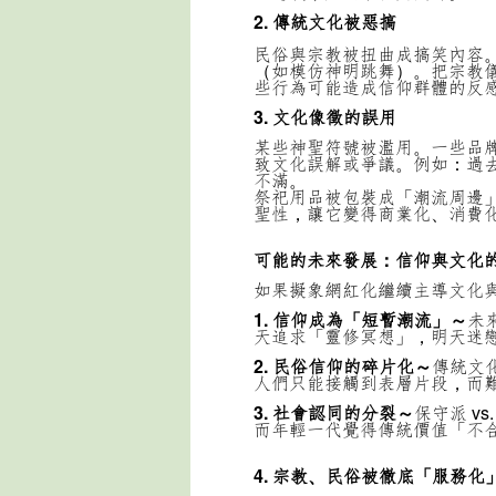
2. 傳統文化被惡搞
民俗與宗教被扭曲成搞笑內容
（如模仿神明跳舞）。
把宗教
些行為可能造成信仰群體的反
3. 文化像徵的誤用
某些神聖符號被濫用。
一些品
致文化誤解或爭議。
例如：
過
不滿。
祭祀用品被包裝成「潮流周邊
聖性，讓它變得商業化、消費
可能的未來發展：信仰與文化
如果擬象網紅化繼續主導文化
1. 信仰成為「短暫潮流」～
未
天追求「靈修冥想」，明天迷
2. 民俗信仰的碎片化～
傳統文
人們只能接觸到表層片段，而
3. 社會認同的分裂～
保守派 v
而年輕一代覺得傳統價值「不
4. 宗教、民俗被徹底「服務化