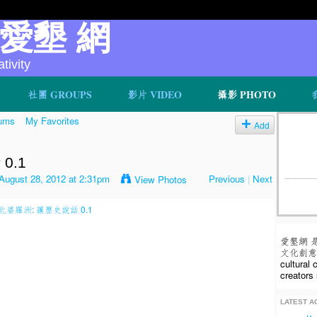
v 愛墾 網
ivity
社團 GROUPS
影片 VIDEO
攝影 PHOTO
ums
My Favorites
Add
0.1
August 28, 2012 at 2:31pm
Previous
|
Next
View Photos
愛墾網 
文化創意人
cultural
creators 
LATEST AC