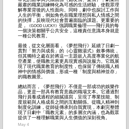
嚴肅的職業訓練轉化為可感的生活經驗，使觀眾理
解專業背後的人性面向。同時，劇中也探討工作與
人生的平衡，例如角色在職業理想與私人情感之間
的抉擇，反映現代社會普遍面臨的課題。更重要的
是，
強調職業倫理——飛行員的每
《GOOD LUCK!!》
一個決策都關乎公共安全，這種責任意識本身就是
一種公民教育。
最後，從文化層面看，《夢想飛行》延續了日劇一
貫對「努力與成長」的（心靈雞湯式）敘事傳統，
但其獨特之處在於將這一主題嵌入高度專業化的航
空產業，使職教元素更具現實感與說服力。它既展
現了現代職業教育的制度性，也保留了傳統職人精
神中的情感與價值，形成一種「制度與精神並存」
的職教圖景。
總結而言，《夢想飛行》不僅是一部成功的娛樂作
品，更是一部具有教育意義的職場文本。它通過對
飛行員養成過程的細膩描寫，呈現了專業技能、制
度規範與人格成長之間的互動關係。從職人精神到
制度化訓練，從師徒傳承到自我實現，本劇完整體
現了日劇中「職教元素」的多層次內涵，也為觀眾
提供了一種理解職業與人生價值的深刻視角。
May 4