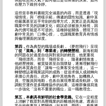
例如在惡劣天氣下如何做出是否降落的決策、如何
在壓力下維持冷靜。
這些並非教科書能完全涵蓋的內容，而是透過「現
場情境」與「榜樣示範」傳遞的隱性知識。劇中某
些嚴厲甚至近乎苛刻的指導方式，其實正是高風險
職業中常見的訓練文化：錯誤必須被放大檢視，因
為代價可能是不可逆的。這種師徒關係，體現了日
劇中常見的「口傳心授」，也讓職業教育具有情感
與倫理層面的深度。
第四，
作為典型的職場成長劇，《夢想飛行》呈現
了
從「菜鳥」到「專業者」的轉變歷程
。新海初期
的問題在於過度自信與對規則的輕忽，他更重視
「飛得漂亮」而非「飛得安全」。隨著劇情推進，
他經歷挫敗、被質疑甚至自我懷疑，逐漸理解飛行
員的本質責任是「讓每一位乘客安全抵達」。這一
轉變標誌著職業認同的成熟：從追求個人成就轉向
承擔公共責任。此外，劇中其他角色，如機務人
員、空服員與地勤，也各自展現專業成長軌跡，強
調航空運作是多職種協作的結果。這種群像描寫進
一步強化「沒有不重要的職位」這一職教理念。
第五，本劇具有鮮明的社會學意義。
它在一定程度
上消解了觀眾對高壓職業的距離感與焦慮。透過日
常化的敘事與人際關係（如友情、愛情），劇集將