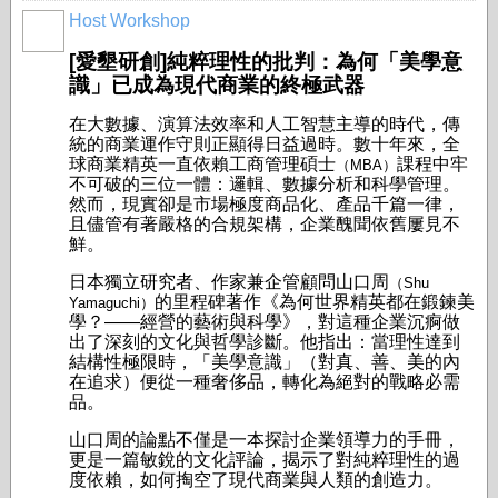
Host Workshop
[愛墾研創]純粹理性的批判：為何「美學意
識」已成為現代商業的終極武器
在大數據、演算法效率和人工智慧主導的時代，傳
統的商業運作守則正顯得日益過時。數十年來，全
球商業精英一直依賴工商管理碩士
課程中牢
（MBA）
不可破的三位一體：邏輯、數據分析和科學管理。
然而，現實卻是市場極度商品化、產品千篇一律，
且儘管有著嚴格的合規架構，企業醜聞依舊屢見不
鮮。
日本獨立研究者、作家兼企管顧問山口周
（Shu
的里程碑著作《為何世界精英都在鍛鍊美
Yamaguchi）
學？——經營的藝術與科學》，對這種企業沉痾做
出了深刻的文化與哲學診斷。他指出：當理性達到
結構性極限時，「美學意識」（對真、善、美的內
在追求）便從一種奢侈品，轉化為絕對的戰略必需
品。
山口周的論點不僅是一本探討企業領導力的手冊，
更是一篇敏銳的文化評論，揭示了對純粹理性的過
度依賴，如何掏空了現代商業與人類的創造力。