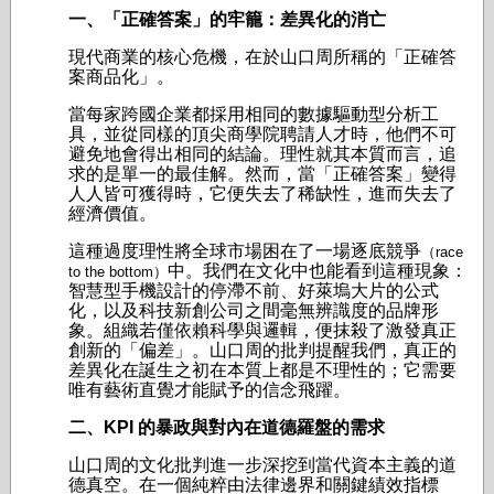
一、「正確答案」的牢籠：差異化的消亡
現代商業的核心危機，在於山口周所稱的「正確答
案商品化」。
當每家跨國企業都採用相同的數據驅動型分析工
具，並從同樣的頂尖商學院聘請人才時，他們不可
避免地會得出相同的結論。理性就其本質而言，追
求的是單一的最佳解。然而，當「正確答案」變得
人人皆可獲得時，它便失去了稀缺性，進而失去了
經濟價值。
這種過度理性將全球市場困在了一場逐底競爭
（race
中。我們在文化中也能看到這種現象：
to the bottom）
智慧型手機設計的停滯不前、好萊塢大片的公式
化，以及科技新創公司之間毫無辨識度的品牌形
象。組織若僅依賴科學與邏輯，便抹殺了激發真正
創新的「偏差」。山口周的批判提醒我們，真正的
差異化在誕生之初在本質上都是不理性的；它需要
唯有藝術直覺才能賦予的信念飛躍。
二、KPI 的暴政與對內在道德羅盤的需求
山口周的文化批判進一步深挖到當代資本主義的道
德真空。在一個純粹由法律邊界和關鍵績效指標