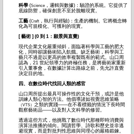
科學
(
，邏輯與數據)：驗證的系統。它提供了
Science
底線防禦，確保創意不至於脫離現實。
工藝
(
，執行與經驗)：生產的機制。它將概念轉
Craft
化為可規模化、可獲利的現實。
[ 藝術 ] (0 到 1：願景與直覺)
現代企業文化嚴重傾斜，面臨著科學與工藝的肥大
化，同時卻讓藝術陷入飢餓。缺乏藝術，科學與工
藝只不過是以更高的效率複製既有的範式。山口周
認為，21 世紀領導力的終極任務，是將藝術家重新
引入董事會，在數據計算出路線之前，先允許直覺
決定目的地。
四、在數位時代找回人類的感官
山口周所提出最具可操作性的文化干預，或許是他
訓練人類心智的方法。他倡導諸如視覺思維策略
之類的實踐——在不看標籤的情況下長時間
（VTS）
觀察藝術品——以及對人文科學的修習。
透過這些方式，他挑戰了數位時代那種即時消費與
演算法推播的傾向。閱讀哲學、詩歌和歷史並非逃
避現實，而是對批判性思維與同理心的嚴格鍛鍊。