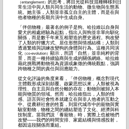
的思考，將目光從科技混種轉移到日
（entanglement）
常生活中與人類共同生活的動物、微生物與生態系
統。她主張，人類並非孤立自主的主體，而是在與
他者物種的長期共演中生成自身。
「伴侶物種」最著名的例子是狗。哈拉維以自身與
愛犬的相處經驗為起點，指出人與狗並非單向馴化
關係，而是數千年來互相塑造的歷史過程。狗改變
了人類的狩獵方式、居住形態與情感結構；人類則
透過繁殖與訓練改變狗的身體與行為。這種共同演
化
顯示，所謂「自然」並非純粹的背
（co-evolution）
景，而是一種持續協商與生成的關係網絡。哈拉維
藉此挑戰將動物視為資源或象徵的傳統觀點，強調
跨物種之間的責任與回應能力。
從文化評論的角度來看，「伴侶物種」概念對現代
主體觀形成深刻顛覆。啟蒙思想以來，人類被視為
理性、自主且與自然分離的存在；動物則被歸入本
能與物質的領域。然而，哈拉維指出，人類的情
感、語言與社會性本就建立在與非人他者的互動之
中。從農耕社會的牲畜，到當代城市中的寵物與實
驗室動物，物種之間的纏結塑造了文化、經濟與科
技制度。當我們說「養寵物」時，實際上也被牠們
改變——我們的時間安排、家庭結構與情感投射，
都因這段關係而重組。