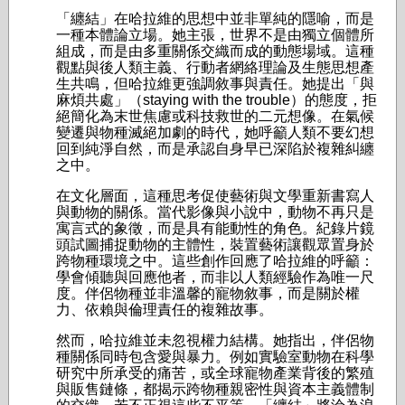
「纏結」在哈拉維的思想中並非單純的隱喻，而是
一種本體論立場。她主張，世界不是由獨立個體所
組成，而是由多重關係交織而成的動態場域。這種
觀點與後人類主義、行動者網絡理論及生態思想產
生共鳴，但哈拉維更強調敘事與責任。她提出「與
麻煩共處」（staying with the trouble）的態度，拒
絕簡化為末世焦慮或科技救世的二元想像。在氣候
變遷與物種滅絕加劇的時代，她呼籲人類不要幻想
回到純淨自然，而是承認自身早已深陷於複雜糾纏
之中。
在文化層面，這種思考促使藝術與文學重新書寫人
與動物的關係。當代影像與小說中，動物不再只是
寓言式的象徵，而是具有能動性的角色。紀錄片鏡
頭試圖捕捉動物的主體性，裝置藝術讓觀眾置身於
跨物種環境之中。這些創作回應了哈拉維的呼籲：
學會傾聽與回應他者，而非以人類經驗作為唯一尺
度。伴侶物種並非溫馨的寵物敘事，而是關於權
力、依賴與倫理責任的複雜故事。
然而，哈拉維並未忽視權力結構。她指出，伴侶物
種關係同時包含愛與暴力。例如實驗室動物在科學
研究中所承受的痛苦，或全球寵物產業背後的繁殖
與販售鏈條，都揭示跨物種親密性與資本主義體制