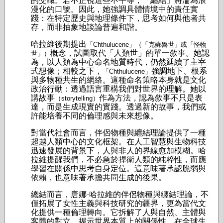
的交織。若不正視這些不平等，「纏結」將淪為浪
漫化的口號。因此，她強調具體情境中的責任實
踐：在特定歷史與地理條件下，思考如何與他者共
存，而非抽象地談論普遍和諧。
哈拉維後期提出
「Chthulucene」（「克蘇魯世」或「怪物
概念，試圖取代「人類世」的單一敘事。她認
世」）
為，以人類為中心命名地質時代，仍然延續了主宰
式想像；相較之下，
強調地下、根系
「Chthulucene」
與多物種共生的網絡。這種命名策略本身就是文化
政治行動：透過語言重構我們對世界的理解。她以
講故事
作為方法，認為敘事不只是表
（storytelling）
達，而是生成現實的實踐。透過新的故事，我們或
許能培養不同的倫理感與未來想像。
對當代社會而言，伴侶物種與纏結理論提供了一種
超越人類中心的文化框架。在人工智慧與生物科技
迅速發展的背景下，人與非人的界線愈加模糊。哈
拉維提醒我們，不必急於捍衛人類的純粹性，而應
學習在關係中思考自身定位。這意味著承認脆弱與
依賴，也意味著承擔共同生成的後果。
總結而言，唐娜·哈拉維的伴侶物種與纏結理論，不
僅拓展了女性主義與科技研究的疆界，更為當代文
化提供一種倫理轉向。它拆解了人與自然、主體與
客體的對立，揭示世界本質上的關係性。在全球生