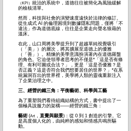
統治的系統中，道德往往被簡化為風險緩解
（KPI）
的檢核清單。
然而，科技與社會的演變速度遠快於法律的修訂。
從生成式 AI 的倫理困境到數據隱私問題，僅將「不
違法」作為道德底線，往往是企業走向聲名狼藉的
溫床。
在此，山口周將美學提升到了超越單純視覺吸引
（「美」）的層次，將其擴展至道德上的優雅
（「善」）。精煉的美學意識扮演著內在道德羅盤
的角色。它迫使領導者思考的不僅是*「這是否有條
理、有利可圖或合法？」，更是「這是否優雅？是
否正義？這是否符合我們想要居住的世界？」*在系
統漏洞百出的世界裡，美學將人類的靈魂重新注入
了企業治理之中。
三、經營的鐵三角：平衡藝術、科學與工藝
為了重塑我們看待組織結構的方式，書中提出了一
個極具說服力的架構——經營的鐵三角：
藝術
(
，
直覺與願景
)：從 0 到 1 創造的引擎。它
Art
是高度個人化的，由純粹的感知和情感共鳴所驅
動。