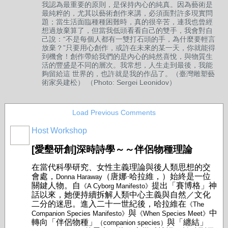
我認為最重要的原則，是保持內心的純真。因為藝術是
最純粹的，尤其以藝術創作來講，必須面對許多現實問
題；當生活面臨種種困難時，真的很辛苦，連我也曾經
想過放棄算了，但當我低頭看看自己的雙手，我會對自
己說：“不是每個人都有一雙打石頭的手，為什麼要輕言
放棄？”只要用心創作，或許在未來的某一天，你就能得
到機會！創作帶給我們的是內心的純然喜悅，與物質生
活的豐盛是不同的層次。我常想，人生走到最後，我能
夠留給這 世界的，也許就是我的作品了。（臺灣雕塑藝
術家吳建松） （Photo: Sergei Leonidov）
Load Previous Comments
Host Workshop
[愛墾研創]深時詩學～～伴侶物種理論
在當代科學研究、女性主義理論與後人類思想的交
會處，
（唐娜·哈拉維，）始終是一位
Donna Haraway
關鍵人物。自
提出「賽博格」神
《A Cyborg Manifesto》
話以來，她便持續拆解人類中心主義與自然／文化
二分的迷思。進入二十一世紀後，哈拉維在
《The
與
中
Companion Species Manifesto》
《When Species Meet》
轉向「伴侶物種」
與「纏結」
（companion species）