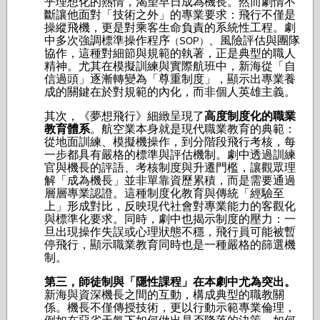
乎理想化的熱情，渴望早日成為機長。然而劇情不
斷讓他面對「技術之外」的專業要求：飛行不僅是
操縱飛機，更是對乘客生命負責的系統性工程。劇
中多次強調標準操作程序
、風險評估與團隊
（SOP）
協作，這種對細節與規範的執著，正是典型的職人
精神。尤其在模擬訓練與實際航班中，新海從「自
信過頭」逐漸轉變為「尊重制度」，顯示出專業養
成的關鍵在於對規範的內化，而非個人英雄主義。
其次，《夢想飛行》細緻呈現了
高度制度化的職業
教育體系
。航空業本身就是現代職業教育的典範：
從地面訓練、模擬機操作，到分階段飛行考核，每
一步都具有嚴格的標準與評估機制。劇中透過訓練
官與機長的評語、考核制度與升遷門檻，讓觀眾理
解「成為機長」並非單靠資歷累積，而是需要通過
層層專業認證。這種制度化教育與傳統「經驗至
上」形成對比，反映現代社會對專業能力的客觀化
與標準化要求。同時，劇中也揭示制度的壓力：一
旦出現操作失誤或心理狀態不穩，飛行員可能被暫
停飛行，顯示職業教育同時也是一種嚴格的篩選機
制。
第三，師徒制與「隱性課程」在本劇中尤為突出。
新海與資深機長之間的互動，構成典型的職教關
係。機長不僅傳授技術，更以行動示範專業倫理，