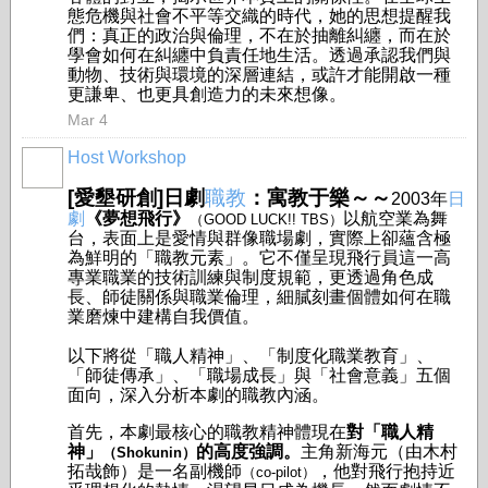
態危機與社會不平等交織的時代，她的思想提醒我
們：真正的政治與倫理，不在於抽離糾纏，而在於
學會如何在糾纏中負責任地生活。透過承認我們與
動物、技術與環境的深層連結，或許才能開啟一種
更謙卑、也更具創造力的未來想像。
Mar 4
Host Workshop
[愛墾研創]日劇
職教
：寓教于樂～～
2003年
日
劇
《夢想飛行》
以航空業為舞
（GOOD LUCK!! TBS）
台，表面上是愛情與群像職場劇，實際上卻蘊含極
為鮮明的「職教元素」。它不僅呈現飛行員這一高
專業職業的技術訓練與制度規範，更透過角色成
長、師徒關係與職業倫理，細膩刻畫個體如何在職
業磨煉中建構自我價值。
以下將從「職人精神」、「制度化職業教育」、
「師徒傳承」、「職場成長」與「社會意義」五個
面向，深入分析本劇的職教內涵。
首先，本劇最核心的職教精神體現在
對「職人精
神」
的高度強調。
主角新海元（由木村
（Shokunin）
拓哉飾）是一名副機師
，他對飛行抱持近
（co-pilot）