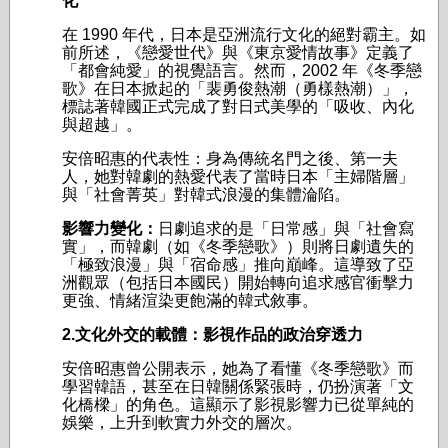
化
在 1990 年代，日本是亞洲流行文化的絕對霸主。如
前所述，《戀愛世代》與《東京愛情故事》定義了
「都會純愛」的視覺語言。然而，2002 年《冬季戀
歌》在日本掀起的「裴勇俊熱潮（勇樣熱潮）」，
標誌著韓國正式完成了對日式美學的「吸收、內化
與超越」。
安倍昭惠的代表性：身為傳統名門之後、第一夫
人，她對韓劇的熱愛代表了當時日本「主婦階層」
與「社會菁英」對韓式浪漫的集體淪陷。
影響力變化：
日劇追求的是「日常感」與「社會寫
實」，而韓劇（如《冬季戀歌》）則將日劇遺失的
「極致浪漫」與「宿命感」推向巔峰。這導致了亞
洲觀眾（包括日本國民）開始轉向追求感官衝擊力
更強、情緒渲染更飽滿的韓式敘事。
2.文化外交的載體：影視作品的政治穿透力
安倍昭惠曾公開表示，她為了看懂《冬季戀歌》而
學習韓語，甚至在日韓關係緊張時，仍扮演著「文
化橋樑」的角色。這顯示了影視影響力已從單純的
娛樂，上升到軟實力外交的層次。