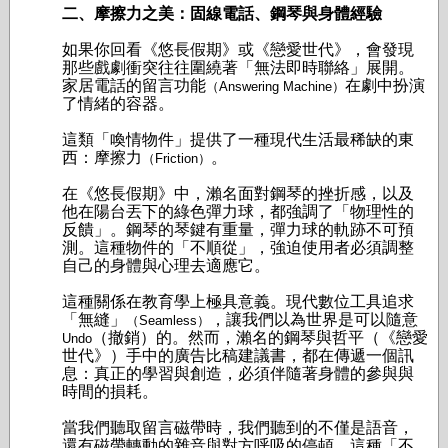
二、摩擦力之美：固線電話、鋼琴與身體經驗
如果你回看《悠長假期》或《戀愛世代》，會發現
那些戲劇衝突往往圍繞著「無法即時聯絡」展開。
家居電話的留言功能
在劇中扮演
（Answering Machine）
了情緒的容器。
這類「喚情物件」提供了一種現代生活最稀缺的東
西：摩擦力
。
（Friction）
在《悠長假期》中，瀨名面對鋼琴的挫折感，以及
他在陽台丟下的綠色彈力球，都強調了「物理性的
反饋」。鋼琴的琴鍵有重量，彈力球的軌跡不可預
測。這種物件的「不順從」，強迫使用者必須調整
自己的身體與心理去適應它。
這種關係在教育學上極具意義。現代數位工具追求
「無縫」
，讓我們以為世界是可以隨意
（Seamless）
（撤銷）的。然而，瀨名的鋼琴與
哲平
（《戀愛
Undo
世代》）手中的廣告比稿建議書，都在傳遞一個訊
息：真正的學習與創造，必須伴隨著身體的參與與
時間的損耗。
當我們聽取留言磁帶時，我們聽到的不僅是語音，
還有磁帶轉動的雜音與對方呼吸的停頓。這種「不