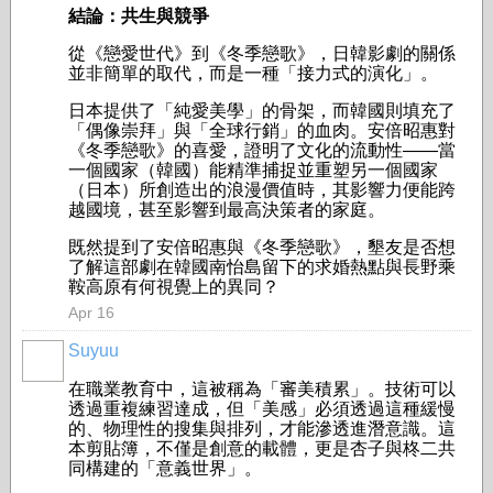
結論：共生與競爭
從《戀愛世代》到《冬季戀歌》，日韓影劇的關係
並非簡單的取代，而是一種「接力式的演化」。
日本提供了「純愛美學」的骨架，而韓國則填充了
「偶像崇拜」與「全球行銷」的血肉。安倍昭惠對
《冬季戀歌》的喜愛，證明了文化的流動性——當
一個國家（韓國）能精準捕捉並重塑另一個國家
（日本）所創造出的浪漫價值時，其影響力便能跨
越國境，甚至影響到最高決策者的家庭。
既然提到了安倍昭惠與《冬季戀歌》，墾友是否想
了解這部劇在韓國南怡島留下的求婚熱點與長野乘
鞍高原有何視覺上的異同？
Apr 16
Suyuu
在職業教育中，這被稱為「審美積累」。技術可以
透過重複練習達成，但「美感」必須透過這種緩慢
的、物理性的搜集與排列，才能滲透進潛意識。這
本剪貼簿，不僅是創意的載體，更是杏子與柊二共
同構建的「意義世界」。