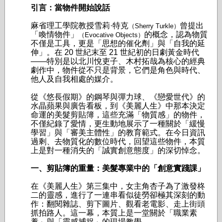
引言：當物件開始說話
麻省理工學院教授雪莉·特克
曾提出
（Sherry Turkle）
「喚情物件」
的概念，認為物質
（Evocative Objects）
不僅是工具，更是「思想的催化劑」與「自我的延
伸」。在 20 世紀末至 21 世紀初的日劇黃金時代
——特別是以北川悅吏子、木村拓哉為核心的經典
劇作中，物件從不只是背景，它們是角色與時代、
他人及自我相處的媒介。
從《悠長假期》的鋼琴與彈力球、《戀愛世代》的
水晶蘋果與廣告看板，到《美麗人生》中那本決定
命運的美髮剪貼簿，這些充滿「物質感」的物件，
不僅紀錄了愛情，更生動地展示了一種關於「緩慢
學習」與「審美主體性」的教育範式。在今日資訊
過剩、去物質化的數位時代，回望這些物件，本質
上是對一種消失的「誠實創意態度」的深切悼念。
一、剪貼簿的重量：美髮專業中的「創意實踐課」
在《美麗人生》第三集中，女主角杏子為了激發柊
二的靈感，進行了一連串看似徒勞卻極其深刻的動
作：翻閱雜誌、剪下圖片、觀看老電影、走上街頭
抓拍路人。這一幕，本質上是一堂關於「職業素
養」與「靈感捕捉」的現場教學。