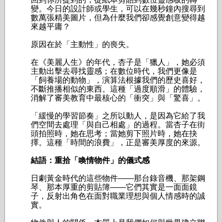
變。今日的設計師或學生，可以在幾秒鐘內搜尋到
數萬張精美圖片，但為什麼我們卻感覺創意變得越
來越平庸？
原因在於「主動性」的喪失。
在《美麗人生》的年代，杏子是「獵人」，她必須
主動出擊去尋找靈感；在數位時代，我們更像是
「飼養場的動物」，演算法根據我們的歷史喜好，
不斷推播相似的東西。這種「過度順滑」的體驗，
消解了審美教育中最核心的「衝突」與「驚喜」。
「緩慢的學習節奏」之所以動人，是因為它給了我
們空間去處理「與自己相處」的過程。當杏子在街
頭拍照時，她在思考；當她剪下照片時，她在抉
擇。這種「時間的浪費」，正是審美厚度的來源。
結語：重拾「喚情物件」的儀式感
日劇黃金時代的這些物件——那台錄音機、那架鋼
琴、那本厚重的剪貼簿——它們其實是一面面鏡
子，反射出角色在面對職業理想與個人情感時的誠
實。