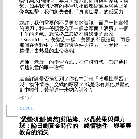
物件與人的關係，本質上是我們如何與世界建立聯
繫。如果我們所有的學習與相處都縮減為螢幕上的
像素點擊，我們將失去對「真實世界」的感受力。
或許，我們需要的不是更多的資訊，而是一把實體
的剪刀，和一份願意為了一個念頭而「浪費」一個
下午的勇氣。就像柊二最終在海邊開的那家
美髮店一樣，美麗的不是結局，而是
「Beautiful Life」
那個在過程中，不斷透過物件去摸索、去受挫、去
整理、去熱愛的生命姿態。
這種「老派」的學習方式，在任何時代，都是通往
卓越創意的唯一途徑。
這篇評論是否捕捉到了你心中那種「物理性學習」
與「物件情感」交織的厚度？ 或是你有其他具體的
劇中物件，希望進一步納入討論？
Apr 27
Suyuu
[愛墾研創·嫣然]剪貼簿、水晶蘋果與彈力
球：論日劇黃金時代的「喚情物件」與審美
教育的消失