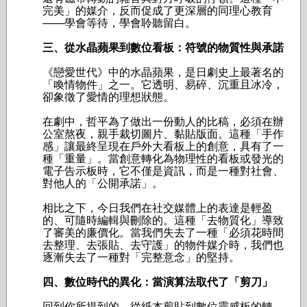
完美」的媒介，反而促成了更深層的同理心教育
——學會等待，學會聆聽留白。
三、從水晶蘋果到數位看板：符號的物質性與承諾
《戀愛世代》中的水晶蘋果，是日劇史上最著名的
「喚情物件」之一。它透明、易碎、沉重且冰冷，
卻象徵了愛情的理想狀態。
在劇中，
哲平
為了做出一份動人的比稿，必須在辦
公室熬夜，親手裁切圖片、黏貼版面。這種「手作
感」讓最終呈現在戶外大看板上的創意，具有了一
種「重量」。當創意轉化為物理性的看板或發光的
電子告示板時，它不僅是資訊，而是一種對社會、
對他人的「公開承諾」。
相比之下，今日我們在社交媒體上的表達是輕盈
的、可隨時編輯與刪除的。這種「去物質化」導致
了審美的廉價化。當我們失去了一種「必須花時間
去整理、去張貼、去守護」的物件媒介時，我們也
逐漸失去了一種對「完整意念」的堅持。
四、數位時代的異化：當演算法取代了「剪刀」
回到你所提到的，從紙本剪貼到數位靈感板的轉