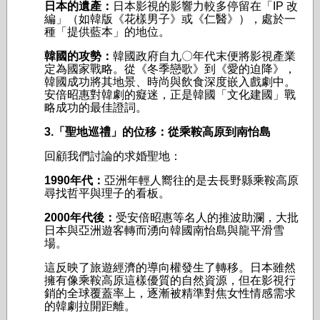
日本的遺產：
日本影視的影響力較多停留在「IP 改
編」（如韓版《花樣男子》或《仁醫》），處於一
種「提供藍本」的地位。
韓國的攻勢：
韓國政府自九〇年代末便將影視產業
定為國家戰略。從《冬季戀歌》到《愛的迫降》，
韓國成功將其地景、時尚與飲食深度嵌入戲劇中。
安倍昭惠對韓劇的癡迷，正是韓國「文化建國」戰
略成功的最佳證詞。
3.「聖地巡禮」的位移：從乘鞍高原到南怡島
回顧我們討論的求婚聖地：
1990年代：
亞洲年輕人嚮往的是去長野縣乘鞍高原
尋找哲平與理子的看板。
2000年代後：
受安倍昭惠等名人的推波助瀾，大批
日本與亞洲遊客轉而湧向韓國南怡島與龍平滑雪
場。
這反映了旅遊經濟的導向權發生了轉移。日本雖然
擁有像乘鞍高原這樣優質的自然資源，但在影視行
銷的全球覆蓋率上，逐漸被精準對焦女性情感需求
的韓劇拉開距離。