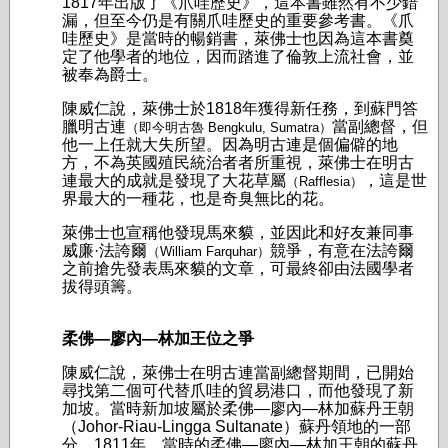
1817年出版了《爪哇歷史》，這本書雖然有不少錯
漏，但至今仍是有關爪哇歷史的重要參考書。《爪
哇歷史》是當時的暢銷書，萊佛士也因為這本書奠
定了他學者的地位，因而踏進了倫敦上流社會，並
被奉為爵士。
陳威仁說，萊佛士於1818年獲得新任務，到蘇門答
臘明古連
當副總督，但
（即今明古魯 Bengkulu, Sumatra）
他一上任就大失所望。因為明古連是個偏僻的地
方，不為英國殖民統治者者所重視，萊佛士在明古
連最大的成就是發現了大花草屬
，這是世
（Rafflesia）
界最大的一種花，也是奇臭無比的花。
萊佛士也宣稱他發現馬來貘，並因此和好友兼同事
威廉·法誇爾
競爭，有意在法誇爾
（William Farquhar）
之前搶先發表馬來貘的文章，可最終卻由法國學者
拔得頭籌。
柔佛—廖內—林加王位之爭
陳威仁說，萊佛士在明古連當副總督期間，已開始
尋找第二個可代替爪哇的貿易港口，而他發現了新
加坡。當時新加坡屬於柔佛—廖內—林加蘇丹王朝
（Johor-Riau-Lingga Sultanate）蘇丹領地的一部
分。1811年，當時的柔佛—廖內—林加王朝的蘇丹