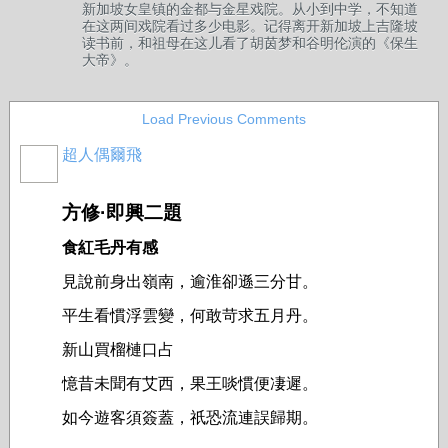
新加坡女皇镇的金都与金星戏院。从小到中学，不知道
在这两间戏院看过多少电影。记得离开新加坡上吉隆坡
读书前，和祖母在这儿看了胡茵梦和谷明伦演的《保生
大帝》。
Load Previous Comments
超人偶爾飛
方修·即興二題
食紅毛丹有感
見說前身出嶺南，逾淮卻遜三分甘。
平生看慣浮雲變，何敢苛求五月丹。
新山買榴槤口占
憶昔未聞有艾西，果王啖慣便凄遲。
如今遊客須簽蓋，祇恐流連誤歸期。