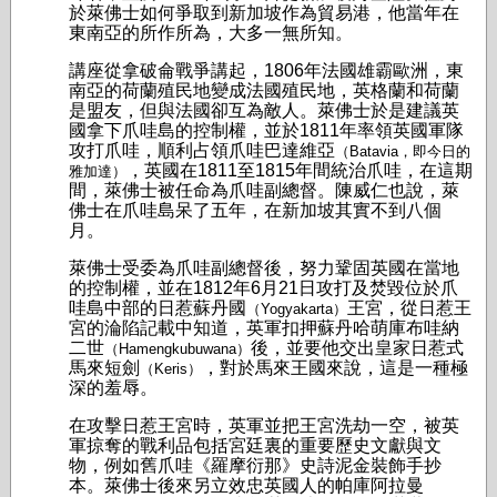
於萊佛士如何爭取到新加坡作為貿易港，他當年在
東南亞的所作所為，大多一無所知。
講座從拿破侖戰爭講起，1806年法國雄霸歐洲，東
南亞的荷蘭殖民地變成法國殖民地，英格蘭和荷蘭
是盟友，但與法國卻互為敵人。萊佛士於是建議英
國拿下爪哇島的控制權，並於1811年率領英國軍隊
攻打爪哇，順利占領爪哇巴達維亞
（Batavia，即今日的
，英國在1811至1815年間統治爪哇，在這期
雅加達）
間，萊佛士被任命為爪哇副總督。陳威仁也說，萊
佛士在爪哇島呆了五年，在新加坡其實不到八個
月。
萊佛士受委為爪哇副總督後，努力鞏固英國在當地
的控制權，並在1812年6月21日攻打及焚毀位於爪
哇島中部的日惹蘇丹國
王宮，從日惹王
（Yogyakarta）
宮的淪陷記載中知道，英軍扣押蘇丹哈萌庫布哇納
二世
後，並要他交出皇家日惹式
（Hamengkubuwana）
馬來短劍
，對於馬來王國來說，這是一種極
（Keris）
深的羞辱。
在攻擊日惹王宮時，英軍並把王宮洗劫一空，被英
軍掠奪的戰利品包括宮廷裏的重要歷史文獻與文
物，例如舊爪哇《羅摩衍那》史詩泥金裝飾手抄
本。萊佛士後來另立效忠英國人的帕庫阿拉曼