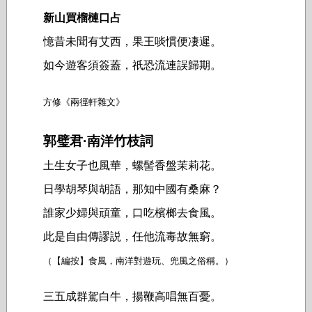
新山買榴槤口占
憶昔未聞有艾西，果王啖慣便凄遲。
如今遊客須簽蓋，祇恐流連誤歸期。
方修《兩徑軒雜文》
郭璧君·南洋竹枝詞
土生女子也風華，螺髻香盤茉莉花。
日學胡琴與胡語，那知中國有桑麻？
誰家少婦與頑童，口吃檳榔去食風。
此是自由傳謬説，任他流毒故無窮。
（【編按】食風，南洋對遊玩、兜風之俗稱。）
三五成群駕白牛，揚鞭高唱無百憂。