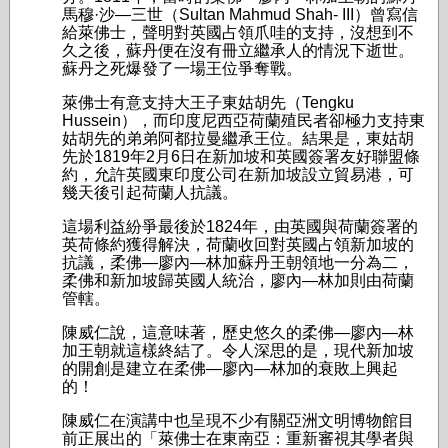
馬穆·沙—三世（Sultan Mahmud Shah- III）曾寫信
給萊佛士，聲明對英國占領爪哇的支持，沒想到不
久之後，蘇丹便在沒有冊立繼承人的情況下逝世。
蘇丹之死爆發了一場王位爭奪戰。
萊佛士有意支持大王子東姑胡先（Tengku
Hussein），而印度尼西亞荷蘭殖民者卻極力支持東
姑胡先的弟弟阿都拉曼繼承王位。結果是，東姑胡
先於1819年2月6日在新加坡和英國簽署友好聯盟條
約，允許英國東印度公司在新加坡設立貿易港，可
幾天後引起荷蘭人抗議。
這場利益紛爭最後於1824年，由英國與荷蘭簽署的
英荷條約獲得解決，荷蘭收回對英國占領新加坡的
抗議，柔佛—廖內—林加蘇丹王朝領地一分為二，
柔佛和新加坡歸英國人統治，廖內—林加則由荷蘭
管轄。
陳威仁說，這意味著，歷史悠久的柔佛—廖內—林
加王朝就這樣終結了。令人深思的是，現代新加坡
的開創是建立在柔佛—廖內—林加的衰敗上興起
的！
陳威仁在演講中也呈現不少有關亞洲文明博物館目
前正展出的「萊佛士在東南亞：重新審視其學者與