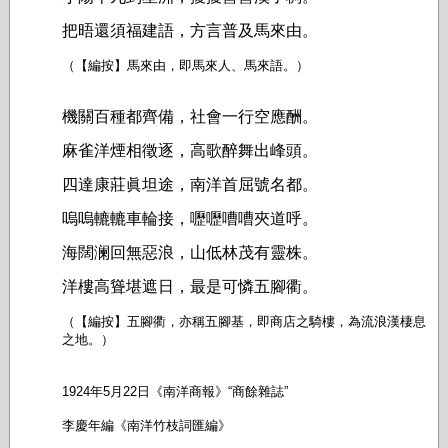
把晤還須福建語，方言普及馬來由。
（【編按】馬來由，即馬來人、馬來語。）
機關百種都齊備，社會一行空應酬。
麻雀洋煙相徵逐，高歌醉舞出峰頭。
四達康莊眞坦途，南洋首屈號名都。
嗚嗚轆轆車輪接，嚦嚦嘈嘈夾道呼。
海闊澜回無惡浪，山低林茂有靈株。
洋樓高聳堪遮日，最是可憐五腳衢。
（【編按】五腳衢，亦稱五腳基，即商店之騎樓，為流浪漢棲息
之地。）
1924年5月22日《南洋商報》“商餘雜誌”
李慶年編《南洋竹枝詞匯編》