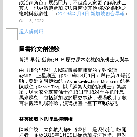
政治家角色」展品照片，不但讓大家更了解萊佛士
其人，也更清楚新加坡與東南亞其他國家的關係之
複雜與戲劇性。
（
2019年3月4日 新加坡聮合早報
）
Oct 13, 2022
超人偶爾飛
圖書館文創體驗
黃涓·早報悅讀@NLB 歷史課本沒教的萊佛士人與事
由《聯合早報》與國家圖書館聯辦的早報悅讀
@
，上星期五（[2019年] 3月1日）舉行第20場活
NLB
動，亞洲文明博物館
館長
（Asian Civilisations Museum）
陳威仁
以「鮮為人知的萊佛士」為講
（Kennie Ting）
題，與大家分享萊佛士從1811至1824年在爪哇島、
馬來群島，包括新加坡的歷史事跡，現場吸引了數
百名觀眾到場聆聽，演講後臺上臺下互動熱烈。
替英國取下爪哇島控制權
陳威仁說，大多數人都知道萊佛士是現代新加坡開
埠者，並於1819年1月29日從新加坡河登陸。但對