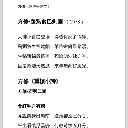
方修《兩徑軒雜文》
方修·題熟食巴剎圖
（ 1978 ）
大排小食盡登場，得暇何妨多徜徉。
鷄粥魚生福建麵，羊蹄蝦餅果條湯。
生鍋雜錦廉還美，死蛤叻沙辣亦香。
巨厦漸增天然減，來年無此好風光。
方修《重樓小詩》
方修·即興二題
食紅毛丹有感
見說前身出嶺南，逾淮卻遜三分甘。
平生看慣浮雲變，何敢苛求五月丹。