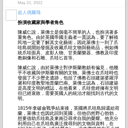
May 21, 2022
超人偶爾飛
扮演收藏家與學者角色
陳威仁說，萊佛士是個毫不簡單的人，也扮演著多
重角色。由於英國帝國主義者一貫認為，要了解殖
民地一定要了解其文化藝術，因此萊佛士一到了爪
哇島就開始發掘及收藏爪哇文物與藝術品，例如傳
統爪哇面具、皮影人物、甘美蘭樂器、佛教及印度
教銅像和石雕、爪哇匕首等。
陳威仁說，由於萊佛士對伊斯蘭教頗有偏見，他幾
乎不收藏與伊斯蘭有關的文物。萊佛士在爪哇時也
發掘了不少歷史遺跡，包括了佛教石頭建築婆羅浮
屠和印度教聖地普蘭巴南。萊佛士認為，石頭建築
是高度文明的標誌，在他看來，爪哇曾經擁有文明
但已經衰敗，需要英國人的統治才能找到古代的文
明。
1815年拿破侖戰爭結束後，英國將爪哇島歸還給荷
蘭，萊佛士也因此回到英國，但他仍然野心勃勃，
想要借助爪哇島及東南亞尋求自我的榮耀。他充分
利用自己在爪哇島廣泛搜尋到的文物與資料，在