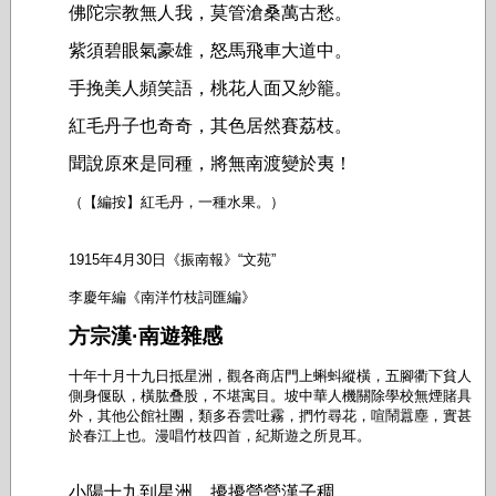
佛陀宗教無人我，莫管滄桑萬古愁。
紫須碧眼氣豪雄，怒馬飛車大道中。
手挽美人頻笑語，桃花人面又紗籠。
紅毛丹子也奇奇，其色居然賽荔枝。
聞說原來是同種，將無南渡變於夷！
（【編按】紅毛丹，一種水果。）
1915年4月30日《振南報》“文苑”
李慶年編《南洋竹枝詞匯編》
方宗漢·南遊雜感
十年十月十九日抵星洲，觀各商店門上蝌蚪縱橫，五腳衢下貧人
側身偃臥，橫肱叠股，不堪寓目。坡中華人機關除學校無煙賭具
外，其他公館社團，類多吞雲吐霧，捫竹尋花，喧鬧囂塵，實甚
於春江上也。漫唱竹枝四首，紀斯遊之所見耳。
小陽十九到星洲，擾擾營營漢子稠。