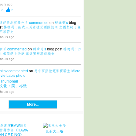
ours ago
0
3
還記得北婆羅州？
commented
on
鮮拿哥's
blog
st
楊德利：組成大馬基礎受國際認同 立國契約廿條
不容否定
 hours ago
拿哥
commented
on
鮮拿哥's
blog post
楊德利：沙
主權問題上法庭 菲律賓無勝訴機會
 hours ago
nkov
commented
on
馬來西亞微電影實驗室 Micro
vie Lab's
photo
文化：美、标致
 hours ago
More...
鬼王大士爷