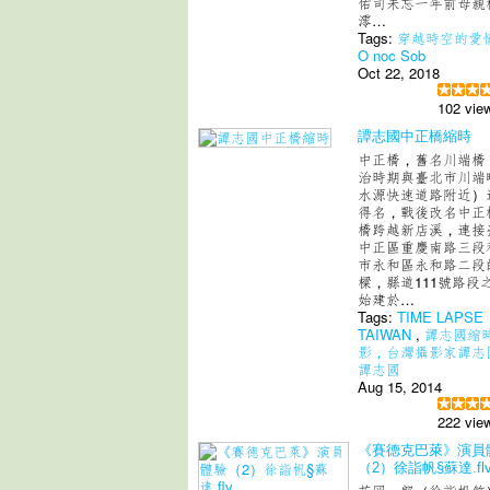
佑司未忘一年前母親
澪…
Tags:
穿越時空的愛
O noc Sob
Oct 22, 2018
102 vie
譚志國中正橋縮時
中正橋，舊名川端橋
治時期與臺北市川端
水源快速道路附近）
得名，戰後改名中正
橋跨越新店溪，連接
中正區重慶南路三段
市永和區永和路二段
樑，縣道111號路段
始建於…
Tags:
TIME LAPSE
TAIWAN
,
譚志國缩
影，台灣攝影家譚志
譚志國
Aug 15, 2014
222 vie
《賽德克巴萊》演員
（2）徐詣帆§蘇達.fl