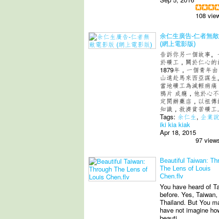
108 vie
余仁生廣告-仁者無
(網上電影版)
告訴你另一個故事。
於礦工，關於仁心的
1879年，一個青年
山遠赴馬來西亞謀生
當地礦工為減輕病痛
鴉片 ­成癮，他於心
定開辦藥店，以祖傳
知識，救濟貧苦礦工
Tags:
余仁生
,
企業
iki kia kiak
Apr 18, 2015
97 view
Beautiful Taiwan: Th
The Lens of Louis
Chen.flv
You have heard of T
before. Yes, Taiwan,
Thailand. But You m
have not imagine ho
beauti…