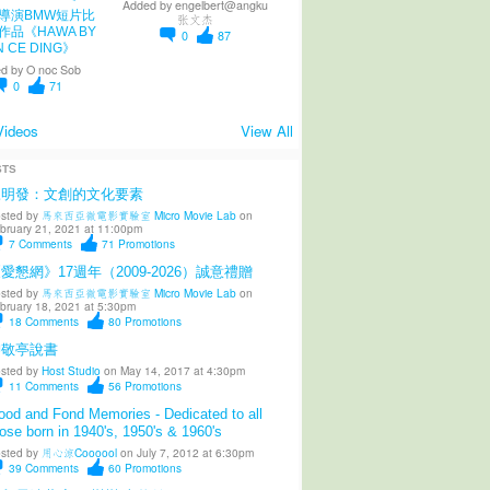
Added by
engelbert@angku
導演BMW短片比
张文杰
作品《HAWA BY
0
87
N CE DING》
d by
O noc Sob
0
71
Videos
View All
STS
陳明發：文創的文化要素
sted by
馬來西亞微電影實驗室 Micro Movie Lab
on
bruary 21, 2021 at 11:00pm
7
Comments
71
Promotions
愛懇網》17週年（2009-2026）誠意禮贈
sted by
馬來西亞微電影實驗室 Micro Movie Lab
on
bruary 18, 2021 at 5:30pm
18
Comments
80
Promotions
柳敬亭說書
sted by
Host Studio
on May 14, 2017 at 4:30pm
11
Comments
56
Promotions
od and Fond Memories - Dedicated to all
ose born in 1940's, 1950's & 1960's
sted by
用心涼Coooool
on July 7, 2012 at 6:30pm
39
Comments
60
Promotions