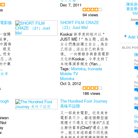
Dec 7, 2011
陳策鼎
賽首獎
ws
TA
94 views
Adde
敵電影版
SHORT FILM CRAZE
（21）Just Me!
一個關
Kookai 新季度的短片以 "
Add 
故事。
JUST ME ! " 為主題，認為
由中國佛
女士們應該獨立自主，為自
BLOG PO
。眼見
己而活，活出自己的真性
，吸食
情。 一向積極參與發展電影
不忍，決
文化的Kookai，今季支持了
Po
的中藥
本地導演麥婉欣 (Yan…
Fe
…
Tags:
Morioka
,
Iconada
說故事
Mobile TV
《
Morioka
Po
Oct 3, 2012
Fe
s
186 views
rough
The Hundred Foot Journey
Po
美味不設限
又一部美食電影。近來美食
Go
aiwan
電影真不少，藉這個類型描
th
 Not
寫懷才不遇及父子情的"五星
ay
主廚快餐車(Chef)"還在上映
Po
w
中，就又有這部藉不同民族
美食特色來描寫種族階級與