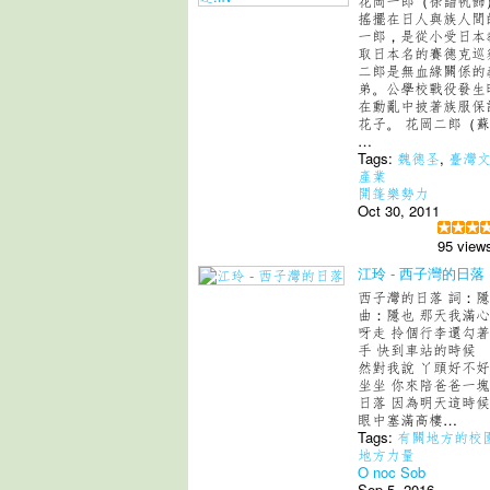
花岡一郎（徐詣帆飾
搖擺在日人與族人間
一郎，是從小受日本
取日本名的賽德克巡
二郎是無血緣關係的
弟。公學校戰役發生
在動亂中披著族服保
花子。 花岡二郎（
…
Tags:
魏德圣
,
臺灣
產業
開篷樂勢力
Oct 30, 2011
95 view
江玲 - 西子灣的日落
西子灣的日落 詞：
曲：隱也 那天我滿
呀走 拎個行李還勾
手 快到車站的時候
然對我說 丫頭好不
坐坐 你來陪爸爸一
日落 因為明天這時
眼中塞滿高樓…
Tags:
有關地方的校
地方力量
O noc Sob
Sep 5, 2016