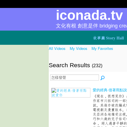
iconada.t
文化有根 創意是伴 bridging creat
故事廳 Story Hall
All Videos
My Videos
My Favorites
Search Results
(232)
愛的經典·借著雨點
《現在，很想見你》
作家市川拓司的一部
說。其後亦被改編成
電視劇及漫畫版本。
及亞洲各地備受注視
巧和六歲的兒子佑司
命， 兩人過著平靜