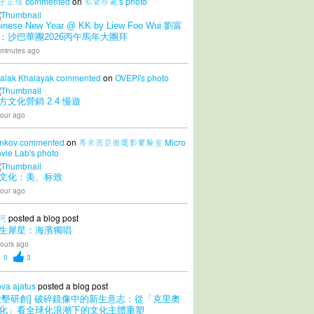
子正绿
commented
on
私貨珍藏's
photo
inese New Year @ KK by Liew Foo Wui 劉富
：沙巴華團2026丙午馬年大團拜
 minutes ago
alak Khalayak
commented
on
OVEPI's
photo
方文化營銷 2.4 慢遊
our ago
nkov
commented
on
馬來西亞微電影實驗室 Micro
vie Lab's
photo
文化：美、标致
our ago
 河
posted a blog post
生犀星：海濱獨唱
ours ago
0
3
ova ajatus
posted a blog post
愛墾研創] 破碎鏡像中的新生意志：從「克里奧
化」看全球化浪潮下的文化主體重塑