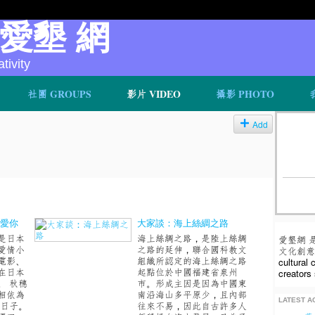
v 愛墾 網
ivity
社團 GROUPS
影片 VIDEO
攝影 PHOTO
Add
說愛你
大家談：海上絲綢之路
是日本
海上絲綢之路，是陸上絲綢
愛墾網 
愛情小
之路的延伸，聯合國科教文
文化創意人
電影、
組織所認定的海上絲綢之路
cultural
在日本
起點位於中國福建省泉州
creators 
。 秋穗
市。形成主因是因為中國東
相依為
南沿海山多平原少，且內部
LATEST AC
的日子。
往來不易，因此自古許多人