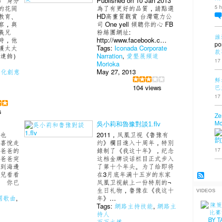
） 身分
Published on 10 Jan 2013
5 h
的花岡
為了有更好的品質，請點選
教育、
HD高畫質觀賞 台灣電力公
察，與
司 One yell 傾聽你的心 FB
義兄
粉絲團網址:
誰
時，他
http://www.facebook.c…
po
護太太
Tags:
Iconada Corporate
款
蘇達飾）
Narration
,
愛墾展頻道
17
Morioka
文化創意
May 27, 2013
鮮
巴
104 views
17
s
Ze
Mo
吳小莉和魯豫對談1.flv
隱也
2011，凤凰卫视《鲁豫有
韵
心喜悅走
约》欄目進入十周年，特別
17
著爸爸的
錄制了《我这十年》，纪念
 爸爸突
这档金牌谈话栏目正式步入
好到海邊
了第十个年头。为了给即将
塊兒看看
在3月底年满十五岁的东家
候 你已
凤凰卫视献上一份特别的¬
生日礼物，鲁豫在《我这十
VIDEOS
園歌曲
,
年》…
Tags:
網路主持技能
,
網路主
持人
百万主播