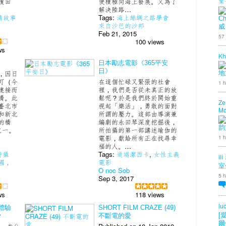
葉
榎田
便積極向海上發展。又為了
解決陸路…
情故事
Tags:
海上絲綢之路學會
Ch
來自沙巴的沙邦
威
Feb 21, 2015
57
100 views
ws
Kh
日本勵志電影《365平安
日》
，因日
地
町（今
在這個忙碌又緊張的社會
1 h
連接而
裡，我們是否從未真正的放
橋。此
鬆呢？於是我們終於開始重
Ze
臺北市
視起「樂活」，勇敢的面對
Mo
和新北
所謂的壓力。這部由導演兼
的橋
編劇的永田琴深度挖掘後，
韵
之一。
所拍攝的第一部講述瑜伽的
1 h
電影，獻給所有正在找尋幸
福的人。…
時攝
Tags:
道端潔西卡
,
女性主義
ili
國，
電影
室
O noc Sob
5 h
Sep 3, 2017
ws
118 views
lu
體驗
SHORT FILM CRAZE (49)
[
v
不斷電的愛
爾