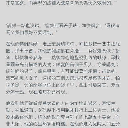
才是警察。而典型的法國人總是會願意為美女效勞的。”
“說得一點也沒錯。”塞魯斯看著手錶，加快腳步。“還很遠
嗎？我們最好不要遲到。”
在他們轉離碼頭，走上聖裴瑞街時，帕拉多把一連串煙屁
股，彈出車窗，將他的雜誌擺在旁邊——有好幾頁做了折
角，以便將來參考——然後專心地監視街道的動靜，尋找
霍爾茲先前描述的人物：銀髮的高個子男人，穿著講究；
較年輕的男子，膚色黝黑，有可能背著照相機；苗條的、
漂亮的黑人女子。這樣的三個人應該很容易察覺才對。帕
拉多從一旁的乘客座位上的袋子里，拿出引爆裝置。差五
分鐘十點。現在隨時都會出現。
他看到他們從聖傑曼大道的方向匆忙地走過來，表情生
動，春風滿面，女孩幾乎得用跑才趕得上二位男士。他冷
冷地觀察他們，將他們視為套著鞋子的七萬五千美金，而
非人類，他的心里盤算著時機。在他們進入庭院大門五分