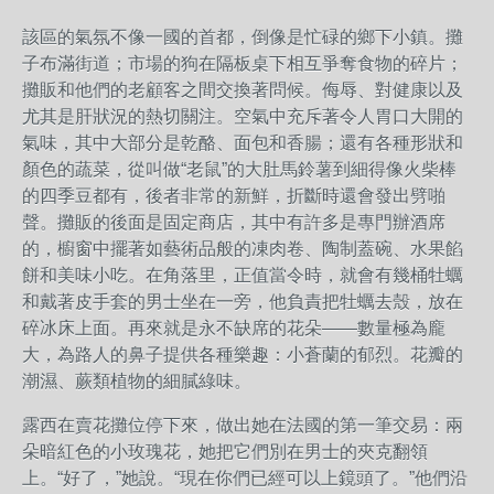
該區的氣氛不像一國的首都，倒像是忙碌的鄉下小鎮。攤
子布滿街道；市場的狗在隔板桌下相互爭奪食物的碎片；
攤販和他們的老顧客之間交換著問候。侮辱、對健康以及
尤其是肝狀況的熱切關注。空氣中充斥著令人胃口大開的
氣味，其中大部分是乾酪、面包和香腸；還有各種形狀和
顏色的蔬菜，從叫做“老鼠”的大肚馬鈴薯到細得像火柴棒
的四季豆都有，後者非常的新鮮，折斷時還會發出劈啪
聲。攤販的後面是固定商店，其中有許多是專門辦酒席
的，櫥窗中擺著如藝術品般的凍肉卷、陶制蓋碗、水果餡
餅和美味小吃。在角落里，正值當令時，就會有幾桶牡蠣
和戴著皮手套的男士坐在一旁，他負責把牡蠣去殼，放在
碎冰床上面。再來就是永不缺席的花朵——數量極為龐
大，為路人的鼻子提供各種樂趣：小蒼蘭的郁烈。花瓣的
潮濕、蕨類植物的細膩綠味。
露西在賣花攤位停下來，做出她在法國的第一筆交易：兩
朵暗紅色的小玫瑰花，她把它們別在男士的夾克翻領
上。“好了，”她說。“現在你們已經可以上鏡頭了。”他們沿