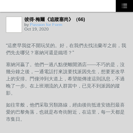
彼得·梅爾《追蹤塞尚》（66)
by
Passion for Form
Oct 19, 2020
“這麽早我從不開玩笑的。好，在我們去找法蘭岑之前，我
們先去哪兒？塞納河還是鐵塔？”
塞納河贏了。他們一過八點便離開酒店——不巧的是，沒
幾分鐘之後，一通電話打來說要找派因先生，想要更改早
上的安排。門僮沖到大道上，希望能傳達這則訊息，不過
晚了一步。在上班潮流的人群當中，已見不到派因的蹤
影。
如往常般，他們采取另類路線，經由後街抵達安德烈最喜
愛的巴黎角落，也就是布奇街附近，在這里，每一天都是
市集日。