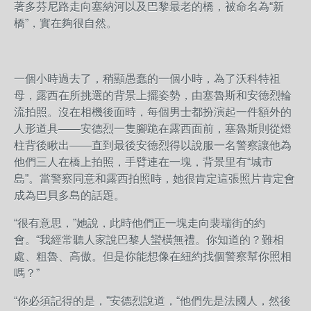
著多芬尼路走向塞納河以及巴黎最老的橋，被命名為“新
橋”，實在夠很自然。
一個小時過去了，稍顯愚蠢的一個小時，為了沃科特祖
母，露西在所挑選的背景上擺姿勢，由塞魯斯和安德烈輪
流拍照。沒在相機後面時，每個男士都扮演起一件額外的
人形道具——安德烈一隻腳跪在露西面前，塞魯斯則從燈
柱背後瞅出——直到最後安德烈得以說服一名警察讓他為
他們三人在橋上拍照，手臂連在一塊，背景里有“城市
島”。當警察同意和露西拍照時，她很肯定這張照片肯定會
成為巴貝多島的話題。
“很有意思，”她說，此時他們正一塊走向裴瑞街的約
會。“我經常聽人家說巴黎人蠻橫無禮。你知道的？難相
處、粗魯、高傲。但是你能想像在紐約找個警察幫你照相
嗎？”
“你必須記得的是，”安德烈說道，“他們先是法國人，然後