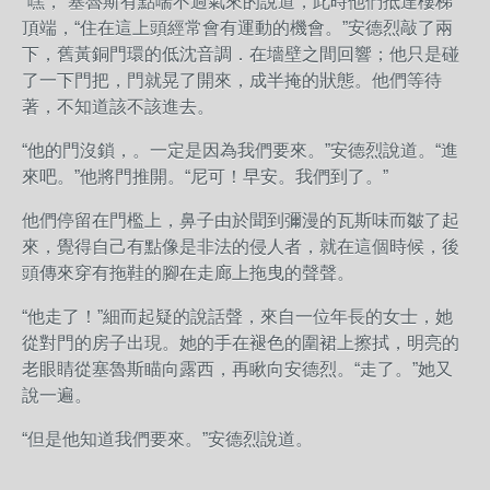
“嘿，”塞魯斯有點喘不過氣來的說道，此時他們抵達樓梯
頂端，“住在這上頭經常會有運動的機會。”安德烈敲了兩
下，舊黃銅門環的低沈音調．在墻壁之間回響；他只是碰
了一下門把，門就晃了開來，成半掩的狀態。他們等待
著，不知道該不該進去。
“他的門沒鎖，。一定是因為我們要來。”安德烈說道。“進
來吧。”他將門推開。“尼可！早安。我們到了。”
他們停留在門檻上，鼻子由於聞到彌漫的瓦斯味而皺了起
來，覺得自己有點像是非法的侵人者，就在這個時候，後
頭傳來穿有拖鞋的腳在走廊上拖曳的聲聲。
“他走了！”細而起疑的說話聲，來自一位年長的女士，她
從對門的房子出現。她的手在褪色的圍裙上擦拭，明亮的
老眼睛從塞魯斯瞄向露西，再瞅向安德烈。“走了。”她又
說一遍。
“但是他知道我們要來。”安德烈說道。