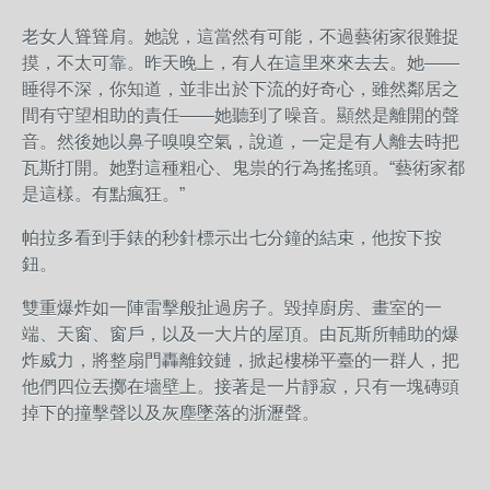
老女人聳聳肩。她說，這當然有可能，不過藝術家很難捉
摸，不太可靠。昨天晚上，有人在這里來來去去。她——
睡得不深，你知道，並非出於下流的好奇心，雖然鄰居之
間有守望相助的責任——她聽到了噪音。顯然是離開的聲
音。然後她以鼻子嗅嗅空氣，說道，一定是有人離去時把
瓦斯打開。她對這種粗心、鬼祟的行為搖搖頭。“藝術家都
是這樣。有點瘋狂。”
帕拉多看到手錶的秒針標示出七分鐘的結束，他按下按
鈕。
雙重爆炸如一陣雷擊般扯過房子。毀掉廚房、畫室的一
端、天窗、窗戶，以及一大片的屋頂。由瓦斯所輔助的爆
炸威力，將整扇門轟離鉸鏈，掀起樓梯平臺的一群人，把
他們四位丟擲在墻壁上。接著是一片靜寂，只有一塊磚頭
掉下的撞擊聲以及灰塵墜落的浙瀝聲。