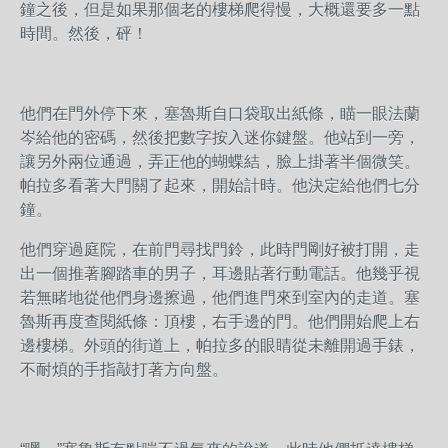
鐘之後，但是如果那個老的樓梯爬得慢，大概還要多一點
時間。然後，砰！
他們在門外停下來，塞魯斯自口袋取出紙條，瞄一眼法蘭
岑給他的密碼，然後把數字按入迷你鍵盤。他站到一旁，
讓另外兩位通過，弄正他的蝴蝶結，臉上掛著半個微笑。
帕拉多看著大門關了起來，開始計時。他決定給他們七分
鐘。
他們穿過庭院，在前門尋找門鈴，此時門剛好被打開，走
出一個推著腳踏車的男子，耳邊貼著行動電話。他幾乎視
若無睹地從他們身邊擦過，他們進門來到室內的走道。塞
魯斯再度查閱紙條：頂樓，右手邊的門。他們開始爬上右
邊樓梯。外頭的街道上，帕拉多的眼睛從未離開過手錶，
不耐煩的手指敲打著方向盤。