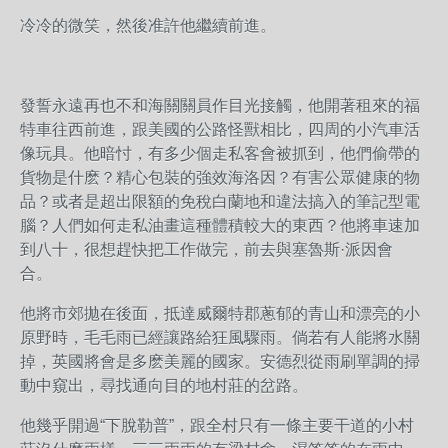
冷冷的微笑，然後准許他繼續前進。
發誓永遠再也不和海關關員作目光接觸，他開著租來的福
特車往西前進，跟美國的公路怪獸相比，四周的小汽車活
像玩具。他暗忖，有多少個走私客會被抓到，他們偷帶的
貨物是什麽？精心包裝的強效海洛因？有害公眾健康的物
品？或者是超出限額的免稅白蘭地和違法搞入的筆記型電
腦？人們如何走私油畫這種體積較大的東西？他將車速加
到八十，很想趕快把工作做完，前去與塞魯斯·派因會
合。
他將市郊拋在後面，抵達威爾特郡蔥郁的青山和漂亮的小
原野時，毛毛雨已經讓路給狂風驟雨。倘若有人能將水關
掉，英國將會是多麽美麗的國家。安德烈從雨刷單調的掃
動中窺出，尋找通向目的地村莊的岔路。
他幾乎開過“下脫勒普”，跟全村只有一條主要干道的小村