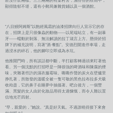
莊沒什麽兩樣。三三兩兩的有梁村舍，濕答答的在雨中，
顯得陰郁不堪，還有小郵局兼雜貨鋪以及一個酒館。
“八目鰻阿姆斯”以飽經風霜的油漆招牌向行人宣示它的存
在，招牌上是只很像蟲的動物——以尾端站立，有一副暴
牙——蠕動於剝落、無法解讀的拉丁箴言上方。懸掛於招
牌下的補充說明，寫著“酒·餐點”。安德烈開進停車場，走
過浸水的碎石，他的腳印立即成為水坑。
他推開門時，所有談話都中斷，半打顧客轉過頭來盯著他
看。另一個沈默的打招呼是一陣很強的啤酒味和陳腐的煙
味，夾雜著些許的濕衣服霉味。嘶嘶作聲的炭火在壁爐里
挣扎著，所散發的溫暖全被一隻可敬的黑色拉布拉多犬吸
收殆盡，它的鼻子在睡夢中抽搐著。吧台後方，一個豐
滿、黑髮的女人由於化妝品用得太過慷慨，而令人難以置
信地光芒四射。
“早，親愛的，”她說。“真是好天氣。不過誰曉得接下來會