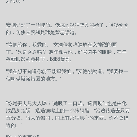
如何呢？”
安德烈點了一瓶啤酒。低沈的說話聲又開始了，神秘兮兮
的，仿佛園藝和足球是禁忌話題。
“這個給你，親愛的。”女酒保將啤酒放在安德烈的面
前。“只是路過嗎？”她注視著他，好管閑事的眼睛，在午
夜藍眼影的襯托下，閃閃發亮。
“我在想不知道你能不能幫我忙，”安德烈說道。“我要找一
個叫做斯洛特園的地方。”
“你是要去見大人嗎？”她吸了一口煙。這個動作也是由化
妝品所強調，透過濾嘴上的一小抹胭脂。“沿著路過去只要
五分鐘。很大的鐵門，門上有那種噁心的東西。你不會錯
過的。”