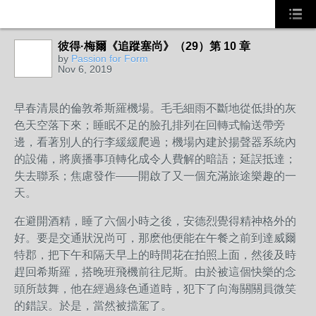
彼得·梅爾《追蹤塞尚》（29）第 10 章
by
Passion for Form
Nov 6, 2019
早春清晨的倫敦希斯羅機場。毛毛細雨不斷地從低掛的灰
色天空落下來；睡眠不足的臉孔排列在回轉式輸送帶旁
邊，看著別人的行李緩緩爬過；機場內建於揚聲器系統內
的設備，將廣播事項轉化成令人費解的暗語；延誤抵達；
失去聯系；焦慮發作——開啟了又一個充滿旅途樂趣的一
天。
在避開酒精，睡了六個小時之後，安德烈覺得精神格外的
好。要是交通狀況尚可，那麽他便能在午餐之前到達威爾
特郡，把下午和隔天早上的時間花在拍照上面，然後及時
趕回希斯羅，搭晚班飛機前往尼斯。由於被這個快樂的念
頭所鼓舞，他在經過綠色通道時，犯下了向海關關員微笑
的錯誤。於是，當然被擋駕了。