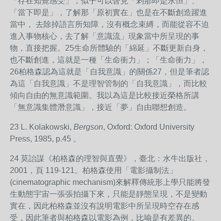
「存在知覺感受」，似乎可以瞥見「剎那即是永恒」、
「當下即是」，了解那「原初實在」也是在不斷創造躍進
當中， 去除掉語言所知障，沒有概念束縛，而能從容不迫
進入事物核心，去了解「意識流」現象當中所呈現的事
物，直接把握。
25
生命所體驗的「綿延」不斷更新自身，
也不斷創進，這就是一種「生命衝力」；「生命衝力」，
26
柏格森認為這就是「自我意識」的關係
27
，但是筆者認
為這「自我意識」不是理智管制的「自我意識」，而比較
傾向自由的無意識範圍。我以為這是比較接近榮格所講
「無意識集體潛意識」，接近「夢」自由聯想創造。
23
L. Kolakowski,
Bergson
, Oxford: Oxford University
Press, 1985, p.45 。
24
莫詒謀《柏格森的理智與直覺》，臺北：水牛出版社，
2001，頁 119-121。柏格森使用「電影攝制法」
(cinematographic mechanism)來解釋傳統形上學只能將發
生動態宇宙一張張拍攝下來，只能是靜態呈現，不是變動
實在，因此柏格森並沒有說明電影中所呈現時空存在感
受，因此筆者與柏格森以電影為例，比喻是有差異的。