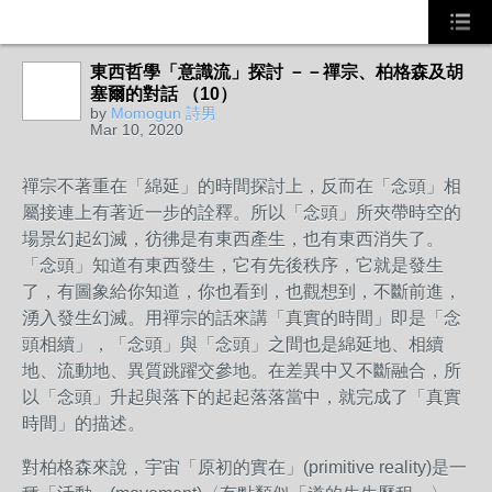
東西哲學「意識流」探討 －－禪宗、柏格森及胡
塞爾的對話 （10）
by
Momogun 詩男
Mar 10, 2020
禪宗不著重在「綿延」的時間探討上，反而在「念頭」相
屬接連上有著近一步的詮釋。所以「念頭」所夾帶時空的
場景幻起幻滅，彷彿是有東西產生，也有東西消失了。
「念頭」知道有東西發生，它有先後秩序，它就是發生
了，有圖象給你知道，你也看到，也觀想到，不斷前進，
湧入發生幻滅。用禪宗的話來講「真實的時間」即是「念
頭相續」，「念頭」與「念頭」之間也是綿延地、相續
地、流動地、異質跳躍交參地。在差異中又不斷融合，所
以「念頭」升起與落下的起起落落當中，就完成了「真實
時間」的描述。
對柏格森來說，宇宙「原初的實在」(primitive reality)是一