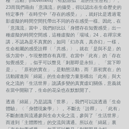
種「活動」(movement)〈有點類似「道的生生歷程」〉。
23
而我們藉由「意識流」的攝受，得以認出在生命歷史的
特定事件「在時空中『存在的感受』」，就好比是透過電
影虛擬的時間空間托帶出不同的存在感受一樣。因此，在
「意識流」當中，我們好比以「身體存在知覺感受」出一
種虛擬的時間空間感，這種虛擬的「場域」
24
，在禪宗來
講，不認為是不真實的，如同「幻亦真，真亦幻」一樣，
生命相屬的感受詮釋〈「共感」〉，就在「是與不是」的
張力當中，乍現整體存有真理。在當中「此有」的「存在
知覺感受」，似乎可以瞥見「剎那即是永恒」、「當下即
是」。「原初的實在」，是動態活動，而「原初實在」的
活動躍進與「綿延」的生命創發力量形構出「此有」與大
化之流的「生活世界」詭譎多變的真實虛幻關係，意義就
在當中開顯了，生命的花朵也在默默開了。
透過「綿延」乃是認識「世界」，我們可以說透過「生命
體驗」〈「身體現象學」〉， 不斷去「詮釋」，「此有」
不斷創進與流通參與生命大化之流，參與了「生活世界」
而達到「主體際性」的交流與溝通。所以在「綿延」裏