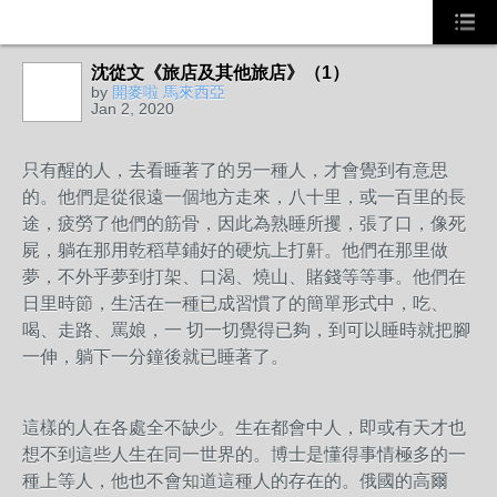
沈從文《旅店及其他旅店》（1）
by
開麥啦 馬來西亞
Jan 2, 2020
只有醒的人，去看睡著了的另一種人，才會覺到有意思
的。他們是從很遠一個地方走來，八十里，或一百里的長
途，疲勞了他們的筋骨，因此為熟睡所攫，張了口，像死
屍，躺在那用乾稻草鋪好的硬炕上打鼾。他們在那里做
夢，不外乎夢到打架、口渴、燒山、賭錢等等事。他們在
日里時節，生活在一種已成習慣了的簡單形式中，吃、
喝、走路、罵娘，一 切一切覺得已夠，到可以睡時就把腳
一伸，躺下一分鐘後就已睡著了。
這樣的人在各處全不缺少。生在都會中人，即或有天才也
想不到這些人生在同一世界的。博士是懂得事情極多的一
種上等人，他也不會知道這種人的存在的。俄國的高爾