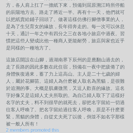
方，各人肩上扛了一擔紙下來，預備到屈原溯江時所停船
的辰陽地方去。路走了將近一半。再有十一天，他們就可
以把紙賣給鋪子回頭了。做著這樣仿佛行腳僧事業的人，
是為了生兒育女的緣故，長年得奔走的。每一次可以休息
十天，通計一年之中有四分之三在各地小旅店中過夜。習
慣把這些人變成比他一種商人更能耐勞，旅店與家也近乎
是同樣的一種地方了。
這旅店開設在山腳，過湖南界下辰州的是應翻山過去的，
走了長路的因此多數在此住宿，預備在一夜中把疲倦了的
身體恢復過來，蓄了力上這高山。主人是二十七歲的婦
人，屬於花腳苗。這婦人為什麽被人取名為黑貓，是很難
於追溯的事。大概是肌膚微黑，又逗人歡喜的緣故。這名
字好像又是這婦人丈夫所取的。為自己婦人取下了這樣好
名字的丈夫，料不到很早的就死去，卻把名字留給一切過
往客人呼喚了。把名字留給過往客人呼喚，原是不什麽要
緊，黑貓的身體，自從丈夫死了以後，倒並不如名字那樣
被一般人所有！
2 members promoted this