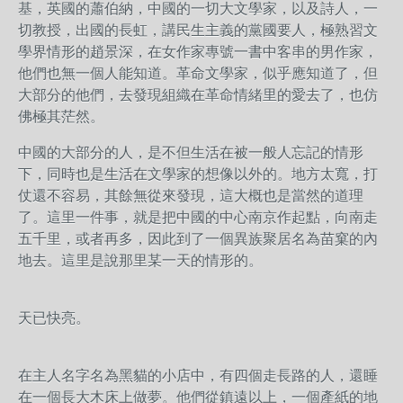
基，英國的蕭伯納，中國的一切大文學家，以及詩人，一
切教授，出國的長虹，講民生主義的黨國要人，極熟習文
學界情形的趙景深，在女作家專號一書中客串的男作家，
他們也無一個人能知道。革命文學家，似乎應知道了，但
大部分的他們，去發現組織在革命情緒里的愛去了，也仿
佛極其茫然。
中國的大部分的人，是不但生活在被一般人忘記的情形
下，同時也是生活在文學家的想像以外的。地方太寬，打
仗還不容易，其餘無從來發現，這大概也是當然的道理
了。這里一件事，就是把中國的中心南京作起點，向南走
五千里，或者再多，因此到了一個異族聚居名為苗窠的內
地去。這里是說那里某一天的情形的。
天已快亮。
在主人名字名為黑貓的小店中，有四個走長路的人，還睡
在一個長大木床上做夢。他們從鎮遠以上，一個產紙的地