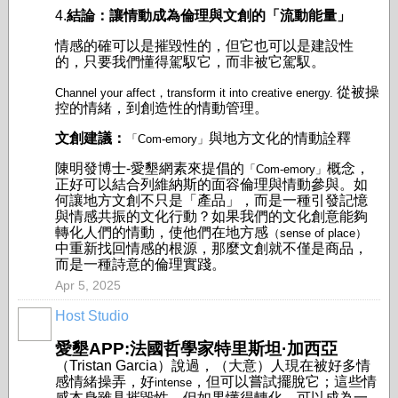
4.
結論：讓情動成為倫理與文創的「流動能量」
情感的確可以是摧毀性的，但它也可以是建設性
的，只要我們懂得駕馭它，而非被它駕馭。
從被操
Channel your affect，transform it into creative energy.
控的情緒，到創造性的情動管理。
文創建議：
與地方文化的情動詮釋
「Com-emory」
陳明發博士-愛墾網素來提倡的
概念，
「Com-emory」
正好可以結合列維納斯的面容倫理與情動參與。如
何讓地方文創不只是「產品」，而是一種引發記憶
與情感共振的文化行動？如果我們的文化創意能夠
轉化人們的情動，使他們在地方感
（sense of place）
中重新找回情感的根源，那麼文創就不僅是商品，
而是一種詩意的倫理實踐。
Apr 5, 2025
Host Studio
愛墾APP:法國哲學家特里斯坦·加西亞
（Tristan Garcia）
說過，（大意）人現在被好多情
感情緒操弄，好
，但可以嘗試擺脫它；這些情
intense
感本身雖具摧毀性，但如果懂得轉化，可以成為一