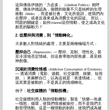
這與佛洛伊德的「力必多」
相呼
（Libidinal Politics）
應。佛洛伊德認為，個體的能量不只是純粹的生理
衝動
，而是被社會、文化所規訓，使我們內
（libido）
在壓抑，或者反過來成為消費文化的囚徒。 所以，
問題的關鍵是：如何
這些情動，使之成為文化
channel
創意的驅動力？
2. 從壓抑與消費，到「情動轉化」
大多數人對情緒的處理，主要是兩種極端方式：
壓抑自己
— 壓抑、克制、理性化，甚
（Repression）
至冷漠地否定情緒。但這會導致內部焦慮，甚至精
神創傷。
沉溺於消費性情感
（Addictive Consumption of Emotions）
— 透過消費（電影、遊戲、社交媒體、娛樂、短視
頻、）來麻醉自己，以為這就是「表達情緒」。但
這其實是被動的，不是真正的情感轉化。
例子：
社交媒體的「情動投機」
社交媒體利用人類的情動機制，製造「快樂—焦慮
—憤怒」循環，使我們情感被操控，而不是我們主
動管理情動。這是一種情動的剝削，使我們成為被