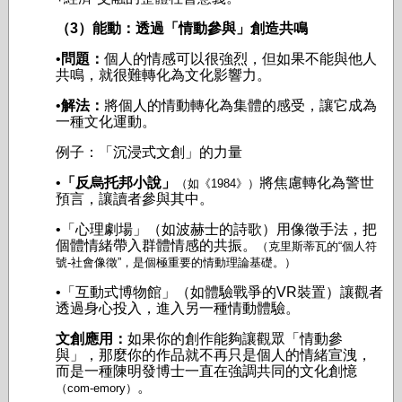
（3）能動：透過「情動參與」創造共鳴
•
問題：
個人的情感可以很強烈，但如果不能與他人
共鳴，就很難轉化為文化影響力。
•
解法：
將個人的情動轉化為集體的感受，讓它成為
一種文化運動。
例子：「沉浸式文創」的力量
•
「反烏托邦小說」
將焦慮轉化為警世
（如《1984》）
預言，讓讀者參與其中。
•「心理劇場」（如波赫士的詩歌）用像徵手法，把
個體情緒帶入群體情感的共振。
（克里斯蒂瓦的“個人符
號-社會像徵”，是個極重要的情動理論基礎。）
•「互動式博物館」（如體驗戰爭的VR裝置）讓觀者
透過身心投入，進入另一種情動體驗。
文創應用：
如果你的創作能夠讓觀眾「情動參
與」，那麼你的作品就不再只是個人的情緒宣洩，
而是一種陳明發博士一直在強調共同的文化創憶
。
（com-emory）