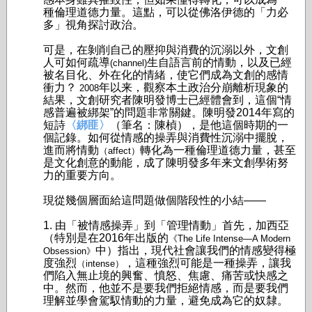
種倫理道德力量。這點，可以從佛洛伊德的「力必
多」視角探討政治。
可是，在剝削自己的壓抑與消費的沉溺以外，文創
人可如何疏導
生自語言前的情動，以及已經
(channel)
被名目化、外在化的情緒，使它們成為文創的感情
衝力？
年以来，觀察本土政治分崩離析現象的
2008
結果，文創研究者陳明發博士已經體會到，這個“情
感普遍被綁架”的問題非常關鍵。陳明發2014年寫的
短詩
〈綁匪〉
（筆名：陳楨），是他這個時期的一
個記錄。如何從情感的操弄與消費性沉溺中擺脫，
進而將情動
轉化為一種倫理道德力量，甚至
（affect）
是文化創意的動能，成了陳明發多年来文創學術努
力的重要方向。
現從幾個層面給這問題做個階段性的小結——
1. 由「被情感操弄」到「管理情動」首先，加西亞
（特別是在2016年出版的
《The Life Intense—A Modern
中）指出，現代社會讓我們的情感變得極
Obsession》
度強烈
，這種強烈可能是一種操弄，讓我
（intense）
們陷入無止境的興奮、憤怒、焦慮、痛苦或快感之
中。然而，他並不是要我們拒絕情感，而是要我們
理解並學會駕馭情動的力量，避免成為它的奴隸。