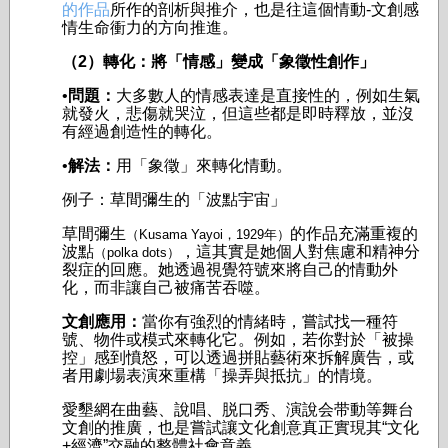
的作品
所作的剖析與推介，也是往這個情動-文創感
情生命衝力的方向推進。
（2）轉化：將「情感」變成「象徵性創作」
•
問題：
大多數人的情感表達是直接性的，例如生氣
就發火，悲傷就哭泣，但這些都是即時釋放，並沒
有經過創造性的轉化。
•
解法：
用「象徵」來轉化情動。
例子：草間彌生的「波點宇宙」
草間彌生
的作品充滿重複的
（Kusama Yayoi，1929年）
波點
，這其實是她個人對焦慮和精神分
（polka dots）
裂症的回應。她透過視覺符號來將自己的情動外
化，而非讓自己被痛苦吞噬。
文創應用：
當你有強烈的情緒時，嘗試找一種符
號、物件或模式來轉化它。例如，若你對於「被操
控」感到憤怒，可以透過拼貼藝術來拆解廣告，或
者用劇場表演來重構「操弄與抵抗」的情境。
愛墾網在曲藝、說唱、脱口秀、演說会带動等舞台
文創的推廣，也是嘗試讓文化創意真正實現其“文化
+經濟”交融的整體社會意義。