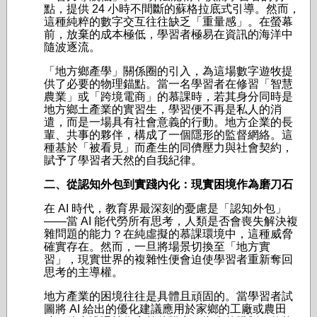
點，提供 24 小時不間斷的蘇格拉底式引導。然而，
這種純粹的數字交互往往缺乏「重量感」。在螢幕
前，放棄的成本極低，學習者極易在資訊的海洋中
隨波逐流。
「地方鄉產學」關係圈的引入，為這場數字遊牧提
供了必要的物理錨點。當一名學習者在修習「智慧
農業」或「跨境電商」的慕課時，若其身分同時是
地方鄉土產業的實習生，學習便不再是私人的消
遣，而是一場具有社會意義的行動。地方企業的長
輩、共事的夥伴，構成了一個隱形的監督網絡。這
種基於「被看見」而產生的同儕壓力與社會契約，
賦予了學習者天然的自我紀律。
二、從認知外包到實踐內化：現實困境作為磨刀石
在 AI 時代，教育界最深刻的憂慮是「認知外包」
——當 AI 能代勞所有思考，人類是否會喪失解決複
雜問題的能力？在純虛擬的慕課環境中，這種威脅
確實存在。然而，一旦將場景切換至「地方實
習」，現實世界的複雜性便會迫使學習者重新奪回
思考的主導權。
地方產業的困境往往是具體且頑固的。當學習者試
圖將 AI 給出的優化建議應用於家鄉的工廠或農田