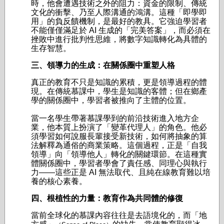
時，他會遭遇技術之外的阻力：資金的限制、傳統
文化的衝擊、乃至人際溝通的鴻溝。這種「即學即
用」的負反饋機制，是最好的教具。它強迫學習者
不能僅僅滿足於 AI 生成的「完美答案」，而必須在
挫敗中進行批判性思維，將數字知識轉化為具體的
生存智慧。
三、領導力的生成：在關係圈中重塑人格
真正的教育不只是知識的累積，更是領導過程的體
現。在傳統慕課中，學生是知識的客體；但在鄉產
學的關係圈中，學習者被推向了主體的位置。
當一名學生帶著慕課學到的前沿技術進入地方企
業，他本質上扮演了「變革代理人」的角色。他必
須學習如何說服長輩接受新技術，如何將抽象的算
法解釋為通俗的商業策略。這個過程，正是「自我
領導」向「領導他人」轉化的關鍵環節。在這種實
體關係圈中，學習者學會了責任感、同理心與執行
力——這些正是 AI 無法取代、且純在線教育難以培
養的核心素養。
四、根植性的力量：教育作為共同體的修復
當前全球化的慕課內容往往是去語境化的，而「地