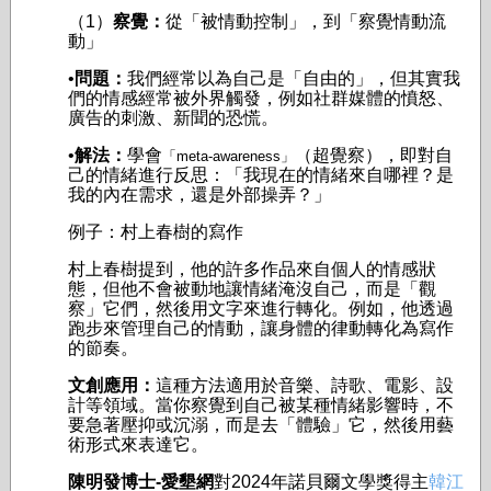
（1）
察覺：
從「被情動控制」，到「察覺情動流
動」
•
問題：
我們經常以為自己是「自由的」，但其實我
們的情感經常被外界觸發，例如社群媒體的憤怒、
廣告的刺激、新聞的恐慌。
•
解法：
學會
（超覺察），即對自
「meta-awareness」
己的情緒進行反思：「我現在的情緒來自哪裡？是
我的內在需求，還是外部操弄？」
例子：村上春樹的寫作
村上春樹提到，他的許多作品來自個人的情感狀
態，但他不會被動地讓情緒淹沒自己，而是「觀
察」它們，然後用文字來進行轉化。例如，他透過
跑步來管理自己的情動，讓身體的律動轉化為寫作
的節奏。
文創應用：
這種方法適用於音樂、詩歌、電影、設
計等領域。當你察覺到自己被某種情緒影響時，不
要急著壓抑或沉溺，而是去「體驗」它，然後用藝
術形式來表達它。
陳明發博士-愛墾網
對2024年諾貝爾文學獎得主
韓江