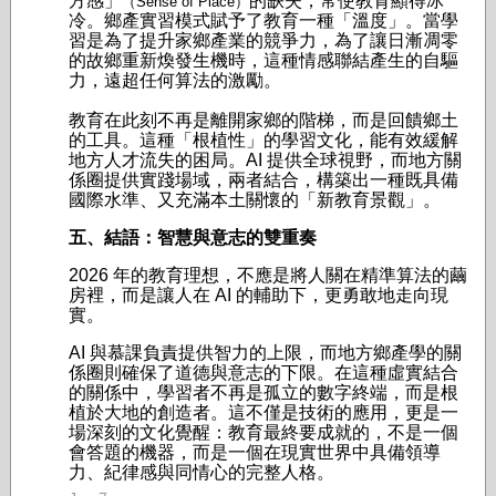
方感」
的缺失，常使教育顯得冰
（Sense of Place）
冷。鄉產實習模式賦予了教育一種「溫度」。當學
習是為了提升家鄉產業的競爭力，為了讓日漸凋零
的故鄉重新煥發生機時，這種情感聯結產生的自驅
力，遠超任何算法的激勵。
教育在此刻不再是離開家鄉的階梯，而是回饋鄉土
的工具。這種「根植性」的學習文化，能有效緩解
地方人才流失的困局。AI 提供全球視野，而地方關
係圈提供實踐場域，兩者結合，構築出一種既具備
國際水準、又充滿本土關懷的「新教育景觀」。
五、結語：智慧與意志的雙重奏
2026 年的教育理想，不應是將人關在精準算法的繭
房裡，而是讓人在 AI 的輔助下，更勇敢地走向現
實。
AI 與慕課負責提供智力的上限，而地方鄉產學的關
係圈則確保了道德與意志的下限。在這種虛實結合
的關係中，學習者不再是孤立的數字終端，而是根
植於大地的創造者。這不僅是技術的應用，更是一
場深刻的文化覺醒：教育最終要成就的，不是一個
會答題的機器，而是一個在現實世界中具備領導
力、紀律感與同情心的完整人格。