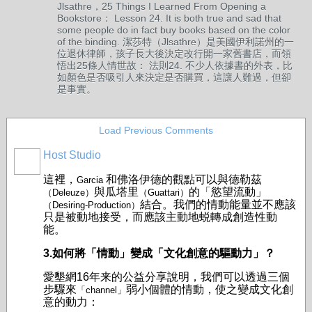
Jlsathre，25 Things I Learned From Opening a
Bookstore： Lesson 24. It is both true and sad that
some people do in fact buy books based on the color
of the binding. 潔莎特（Jlsathre）是美國伊利諾州的一
位退休律師，孩子長大後決定改行開一家舊書店，而領
悟出25條人情世故： 法則24. 不少人依據書的外表，比
如顏色是否吸引人來決定是否購買，這讓人難過，但卻
是事實。
Load Previous Comments
Host Studio
這裡，
和佛洛伊德的觀點可以與德勒茲
Garcia
與瓜塔里
的「慾望流動」
（Deleuze）
（Guattari）
結合。我們的情動能量並不應該
（Desiring-Production）
只是被動地接受，而應該主動地蜕轉成創造性動
能。
3.如何將「情動」變成「文化創意的驅動力」？
愛墾網16年来的公益分享說明，我們可以透過三個
步驟來
弱小個體的情動，使之變成文化創
「channel」
意的動力：