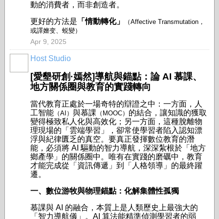
動的消費者，而非創造者。
更好的方法是
「情動轉化」
（Affective Transmutation，
或譯嬗变、蜕變）
Apr 9, 2025
Host Studio
[愛墾研創·嫣然]導航與錨點：論 AI 慕課、
地方關係圈與教育的實踐轉向
當代教育正處於一場奇特的辯證之中：一方面，人
工智能
與慕課
的結合，讓知識的獲取
（AI）
（MOOC）
變得極致私人化與高效化；另一方面，這種脫離物
理現場的「雲端學習」，卻常使學習者陷入認知漂
浮與紀律匱乏的真空。要真正發揮數位教育的潛
能，必須將 AI 驅動的智力導航，深深紮根於「地方
鄉產學」的關係圈中。唯有在實踐的磨礪中，教育
才能完成從「資訊傳遞」到「人格領導」的最終躍
遷。
一、數位游牧與物理錨點：化解集體性孤獨
慕課與 AI 的融合，本質上是人類歷史上最強大的
「智力導航儀」。AI 算法能精準偵測學習者的弱