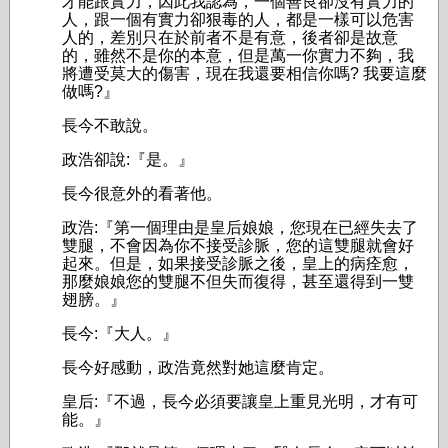
才能跟實力，因此我認為，一個善良卻沒有實力的
人，跟一個有實力卻狠毒的人，都是一樣可以危害
人的，差別只在於前者不是有意，後者卻是故意
的，雖然不是你的本意，但是萬一你實力不夠，我
將遭受莫大的傷害，現在我還要相信你嗎? 我要這麼
做嗎?』
長今不敢說。
政浩卻說:『是。』
長今很意外的看著他。
政浩:『第一個理由是皇后娘娘，您現在已經失去了
雙腿，不會因為你不接受診脈，您的這雙腿就會好
起來。但是，如果接受診脈之後，皇上的病痊愈，
那麼娘娘您的雙腿不但失而復得，甚至還得到一雙
翅膀。』
長今:『大人。』
長今好感動，政浩竟然對她這麼肯定。
皇后:『不過，長今必須要讓皇上重見光明，才有可
能。』