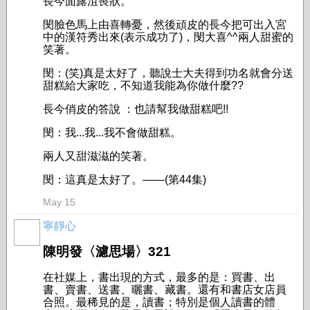
長今面露沮喪狀。
閔臉色馬上由喜轉憂，然後頑皮的長今把可出入宮
中的漢符秀出來(表示成功了)，閔大喜^^兩人甜蜜的
笑著。
閔：(笑)真是太好了，聽說士大夫得到功名就會分送
甜糕給大家吃，不知道我能為你做什麼??
長今俏皮的答說 ：也請幫我做甜糕吧!!
閔：我...我...我不會做甜糕。
兩人又甜滋滋的笑著。
閔：這真是太好了。
——(第44集)
May 15
寧靜心
陳明發〈濾思場〉321
在社媒上，書出現的方式，最多的是：買書、出
書、賣書、送書、曬書、藏書。還有和書店女店員
合照。最稀見的是，讀書；特別是個人讀書的體