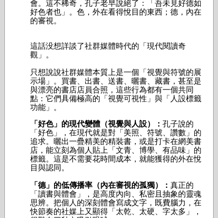
會。這不稀奇，孔子老早說絕了：「吾未見好德如
好色者也」。色，外在看得悅目的東西；德，內在
的審視。
這話没想詳談了社群媒體時代的「現代閱讀奇
觀」。
只想說說社群媒體本質上是一個「視覺與符號的展
示場」。買書、出書、送書、曬書、藏書，甚至是
與漂亮的書店店員合照，這些行為都有一個共同
點：它們具備極高的「視覺可視性」與「人設標籤
功能」。
「好色」的現代變體（視覺與人設）：
孔子說的
「好色」，在現代就是對「美照、符號、讚數」的
追求。曬出一疊精美的精裝書，或是打卡在網美書
店，能立刻為個人貼上「文青、博學、有品味」的
標籤。這是不需要花時間成本，就能獲得的外在悅
目與認同。
「德」的低傳播率（內在審視的孤獨）：
真正的
「讀書與體會」，是高度內向、私密且抽象的靈魂
思辨。把個人的深刻體會寫成文字，既費腦力，在
快節奏的社媒上又顯得「太乾、太硬、字太多」，