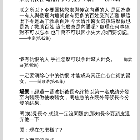
朕之所以下令要嚴格懲處與倭寇內通的人,是因為萬
一有人與倭寇內通就會有更多的百姓受到苦難,朕這
麼下令是為了救助百姓,今天濟州醫女選擇這麼做也
是為了救助百姓,這怎麼會是內通呢? 處理任何事絕
對不可以忘本,也千萬不可以因小失大,你們要切記。
——中宗(第42集)
懷有仇恨的人,手裡怎麼可以拿針幫人針灸。
——鄭雲
白(第40集)
一定要消除心中的仇恨,才能成為真正仁心仁術的醫
女。
——閔政浩(第45集)
場景：
經過一番波折後長今終於以第一名成績分發
至內醫院做使喚醫女，閔焦急的在院外
等候長今分
發的結果。
閔(笑)見長今,想說一定沒問題的,那知長今耍頑皮逗
弄他一下
閔：現在怎麼樣了?