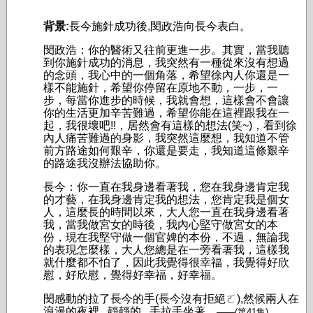
背景:
長今施針成功後,閔政浩向長今表白。
閔政浩：你的醫術又往前更進一步。其實，當我聽
到你施針成功的消息，我突然有一種從來沒有想過
的念頭，我心中的一個角落，希望徐內人你還是一
樣不能施針，希望你停留在原地不動，一步，一
步，每當你進步的時候，我就會想，這樣會不會讓
你的生活更加辛苦難過，希望你能在這裡跟我在一
起，我很壞吧!!，居然會有這樣的想法(笑~)，看到徐
內人痛苦難過的身影，我突然這麼想，我知道不管
前方路途如何艱辛，你還是要走，我知道這條艱辛
的路途我沒辦法協助你。
長今：你一直在我身邊看著我，您在我身邊肯定我
的才藝，在我身邊肯定我的想法，您肯定我是個女
人，這麼長的時間以來，大人您一直在我身邊看著
我，當我做宮女的時後，我內心堅守做宮女的本
份，現在我堅守做一個官婢的本份，不過，無論我
的表現怎麼樣，大人您總是在一旁看著我，這樣我
就什麼都不怕了，因此我覺得很幸福，我覺得好欣
慰，好欣慰，覺得好幸福，好幸福。
閔感動的拉了長今的手(長今沒有拒絕ㄛ),然候兩人在
浪漫的夜裡...靜靜的...手拉手坐著。
——(第41集)