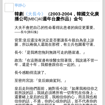
寧靜心
韓劇
《大長今》
（2003-2004，韓國文化廣
播公司
週年台慶作品）金句
[MBC]40
大夫不會把自己的性命看得比患者的病症更重要。
——長今(第61集)
背景:皇后還沒有決定是否要讓長今親自為皇上診
脈，所以兩個人還跪在那裡，有士兵包圍看守著。
長今:『是我將您拖到無路可走的懸崖邊。』
政浩:『在這懸崖邊有徐醫女陪著我，我說過不管一
年，還是十年，我都會跟你在一起的。』
長今感動得流淚了。
至密尚宮說:『皇后娘娘駕到。』
皇后走到他們面前，她對長今說:『如果我相信你之
前所說的話，我就必須將所有一切寄托在你身上，
還要睹上皇后的位置，我相信你的心，而且我也相
信你的話，不過，你的心或你的話，並不代表你的