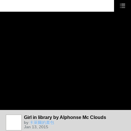
Girl in library by Alphonse Mc Clouds
by
卡萊爾的書包
Jan 13, 2015