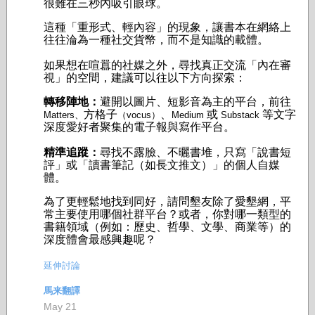
很難在三秒內吸引眼球。
這種「重形式、輕內容」的現象，讓書本在網絡上
往往淪為一種社交貨幣，而不是知識的載體。
如果想在喧囂的社媒之外，尋找真正交流「內在審
視」的空間，建議可以往以下方向探索：
轉移陣地：
避開以圖片、短影音為主的平台，前往
方格子
、
或
等文字
Matters、
（vocus）
Medium
Substack
深度愛好者聚集的電子報與寫作平台。
精準追蹤：
尋找不露臉、不曬書堆，只寫「說書短
評」或「讀書筆記（如長文推文）」的個人自媒
體。
為了更輕鬆地找到同好，請問墾友除了愛墾網，平
常主要使用哪個社群平台？或者，你對哪一類型的
書籍領域（例如：歷史、哲學、文學、商業等）的
深度體會最感興趣呢？
延伸討論
馬来翻譯
May 21