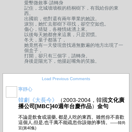
愛墾微敘事·請轉身
記住，北城墻墻根的梧桐樹下，有我給你的東
西。
出國前，他對還有兩年畢業的她說。
淚別，她忙去那樹下尋找，卻空空如也。
傷心，猜疑，各種情緒湧上來。
以後每天她都會來這裏，只是習慣。
冬天，葉子都落了，
她竟然有一天發現曾找過無數遍的地方出現了一
個盒子，
打開，卻只有三個字，請轉身。
身後是陽光下，他揚起嘴角的笑臉。
Load Previous Comments
寧靜心
韓劇《大長今》
（2003-2004，
韓國
文化廣
播公司[MBC]40週年台慶作品
）
金句
不論是飲食或湯藥, 都是人吃的東西。雖然你不喜歡
這個人,但是,也千萬不能疏忽你該做的事情。
——韓尚
宮(第40集)