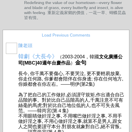
Redefining the value of our hometown—every flower
and blade of grass, every butterfly and insect, is alive
with feeling. 重新定義家鄉的價值，一花一草、蝴蝶昆蟲
皆有情。
Load Previous Comments
陳老頭
韓劇《大長今》
（2003-2004，
韓國
文化廣播公
金句
司[MBC]40週年台慶作品
）
長今, 你千萬不要傷心, 不要哭泣, 更不要輕易放棄,
你走任何路, 你爹都會陪伴在你身邊; 你在任何地方,
你娘都會在你左右。——明伊
(第2集)
為了把自己的工作做好,必須謹守規矩,作出適合自己
品階的事。對於比自己品階高的人,千萬注意不可有
絲毫的馬虎;對於比自己地位低的人,也不可失去風
范。——韓尚宮
(第４集)
不用眼睛做奸淫之事, 不用嘴巴做奸淫之事, 不用手
做奸淫之事, 不用心做奸淫之事,就算不是男人,跟女
人之間也要謹守本分.對朋友就象對自己,絕不背叛。
——訓育尚宮
(第４集)