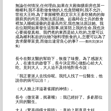
無論任何情況,任何理由,如果在大殿御膳廚房也算一
種權利,我不喜歡做食物的人也貪戀權利,我不允許。
世祖大王時,為了掌握權勢,勸文宗大王多吃豬肉的御
膳廚房的尚宮,我無法原諒她。起義時在士兵的飲食
裡加入睡眠湯藥的是最高尚宮,我也無法原諒她。我
在位期間如果發生這類事,就算陪上我的生命,我也決
心要揭發真相。我們煮的東西是給人吃的,怎麼可以
成為權利私欲的玩物?做料理飲食的人,怎麼可以為了
貪求榮華富貴,而做出違背良心的事?
——鄭尚宮(第14
集)
長今在鄭太醫的幫助下，恢復了味覺。為了感謝大
人，在連生的啟發下，長今決定用心做點心給大人
吃。見到大人，大人迫不及待地對長今說：
「我正要派人去找你呢。我托人找了一位醫生，他
說你的病可以治！」
（大人臉上洋溢著雀躍的神情）。
長今（微笑著，抿著嘴）：我已經好了。多虧那位
大田的醫生。
大人（驚喜得睜大眼睛）：真的？那真是太好