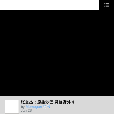
张文杰：原生沙巴 灵修野外 4
by
Momogun 詩男
Jan 28