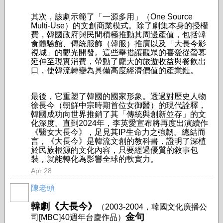
其次，該劇示範了「一源多用」（One Source
Multi-Use）的文創商業模式。除了劇集本身的授權
費，韓國政府與民間積極推動其周邊產值，包括韓
食體驗館、傳統服飾（韓服）推廣以及「大長今影
視城」的觀光開發。這些舉措讓觀眾的喜愛從螢幕
延伸至現實消費，帶動了龐大的旅遊收益與餐飲出
口，使韓流轉變為具備高度經濟價值的產業鏈。
最後，它重塑了韓國的國家形象。透過對歷史人物
徐長今（朝鮮中宗時期首位女御醫）的現代詮釋，
韓國成功向世界推銷了其「傳統與創新並存」的文
化深度。直到2024年，李英愛宣布將再度出演續作
《醫女大長今》，足見其IP生命力之強韌。總結而
言，《大長今》是韓流文創的教科書，證明了深植
於民族根源的文化內容，只要經過優質的敘事包
裝，就能轉化為影響全球的軟實力。
Apr 28
陳老頭
韓劇《大長今》
（2003-2004，韓國文化廣播公
金句
司[MBC]40週年台慶作品）