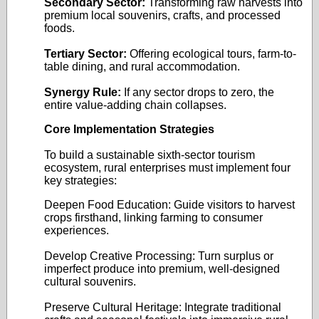
Secondary Sector:
Transforming raw harvests into
premium local souvenirs, crafts, and processed
foods.
Tertiary Sector:
Offering ecological tours, farm-to-
table dining, and rural accommodation.
Synergy Rule:
If any sector drops to zero, the
entire value-adding chain collapses.
Core Implementation Strategies
To build a sustainable sixth-sector tourism
ecosystem, rural enterprises must implement four
key strategies:
Deepen Food Education: Guide visitors to harvest
crops firsthand, linking farming to consumer
experiences.
Develop Creative Processing: Turn surplus or
imperfect produce into premium, well-designed
cultural souvenirs.
Preserve Cultural Heritage: Integrate traditional