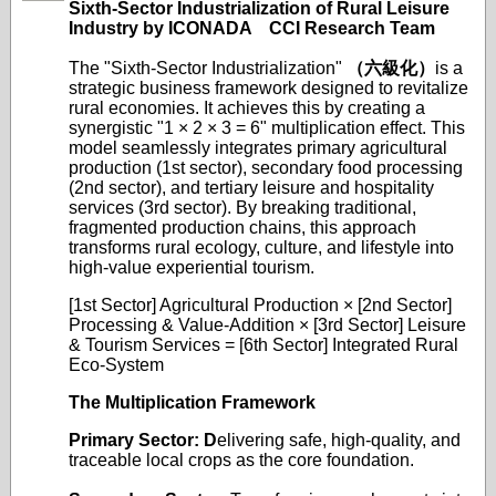
Sixth-Sector Industrialization of Rural Leisure
Industry by ICONADA CCI Research Team
The "Sixth-Sector Industrialization"
（六級化）
is a
strategic business framework designed to revitalize
rural economies. It achieves this by creating a
synergistic "1 × 2 × 3 = 6" multiplication effect. This
model seamlessly integrates primary agricultural
production (1st sector), secondary food processing
(2nd sector), and tertiary leisure and hospitality
services (3rd sector). By breaking traditional,
fragmented production chains, this approach
transforms rural ecology, culture, and lifestyle into
high-value experiential tourism.
[1st Sector] Agricultural Production × [2nd Sector]
Processing & Value-Addition × [3rd Sector] Leisure
& Tourism Services = [6th Sector] Integrated Rural
Eco-System
The Multiplication Framework
Primary Sector: D
elivering safe, high-quality, and
traceable local crops as the core foundation.