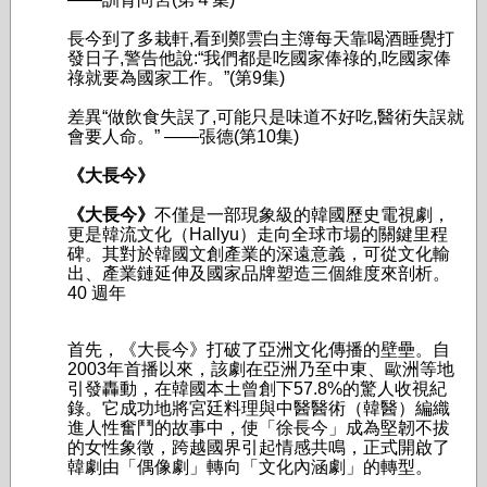
長今到了多栽軒,看到鄭雲白主簿每天靠喝酒睡覺打
發日子,警告他說:“我們都是吃國家俸祿的,吃國家俸
祿就要為國家工作。”
(第9集)
差異“做飲食失誤了,可能只是味道不好吃,醫術失誤就
會要人命。” ——張德
(第10集)
《大長今》
《大長今》
不僅是一部現象級的韓國歷史電視劇，
更是韓流文化（Hallyu）走向全球市場的關鍵里程
碑。其對於韓國文創產業的深遠意義，可從文化輸
出、產業鏈延伸及國家品牌塑造三個維度來剖析。
40 週年
首先，《大長今》打破了亞洲文化傳播的壁壘。自
2003年首播以來，該劇在亞洲乃至中東、歐洲等地
引發轟動，在韓國本土曾創下57.8%的驚人收視紀
錄。它成功地將宮廷料理與中醫醫術（韓醫）編織
進人性奮鬥的故事中，使「徐長今」成為堅韌不拔
的女性象徵，跨越國界引起情感共鳴，正式開啟了
韓劇由「偶像劇」轉向「文化內涵劇」的轉型。