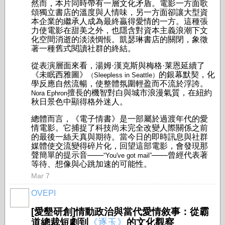
然而，本片同時帶有一層文化矛盾。電影一方面歌
頌獨立書店的溫度與人情味，另一方面卻讓大型資
本企業的繼承人成為最終贏得愛情的一方。這種張
力使電影在甜美之外，也隱含對資本主義浪潮下文
化空間消逝的淡淡惆悵。凱瑟琳書店的關閉，象徵
著一種舊式閱讀社群的終結。
從表演層面來看，湯姆·漢克斯與梅格·莱恩延續了
《未眠西雅圖》
的銀幕默契，化
（Sleepless in Seattle）
學反應自然流暢，使整體氛圍輕盈而不流於浮誇。
擅長的機智對白與城市浪漫氣質，在紐約
Nora Ephron
秋日景色中顯得格外迷人。
總體而言，《電子情書》是一部屬於過渡年代的愛
情電影。它捕捉了科技尚未完全改變人際關係之前
的最後一絲天真與期待。當今日的即時訊息與社群
媒體使交流變得碎片化，回望這部電影，會發現那
聲簡單的提示音——
——曾經代表著
“You've got mail”
等待、想像與心跳加速的可能性。
Mar 7
OVEPI
[愛墾研創]情動政治與當代愛情敘事：從霸
道總裁短劇到
《逐玉》
的文化觀察