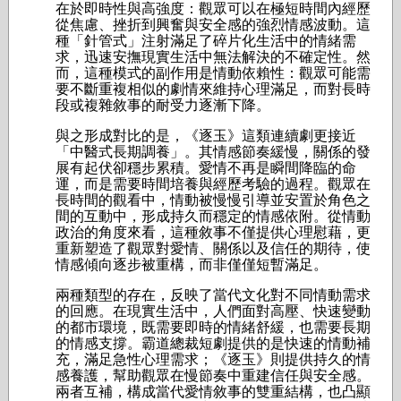
在於即時性與高強度：觀眾可以在極短時間內經歷
從焦慮、挫折到興奮與安全感的強烈情感波動。這
種「針管式」注射滿足了碎片化生活中的情緒需
求，迅速安撫現實生活中無法解決的不確定性。然
而，這種模式的副作用是情動依賴性：觀眾可能需
要不斷重複相似的劇情來維持心理滿足，而對長時
段或複雜敘事的耐受力逐漸下降。
與之形成對比的是，《逐玉》這類連續劇更接近
「中醫式長期調養」。其情感節奏緩慢，關係的發
展有起伏卻穩步累積。愛情不再是瞬間降臨的命
運，而是需要時間培養與經歷考驗的過程。觀眾在
長時間的觀看中，情動被慢慢引導並安置於角色之
間的互動中，形成持久而穩定的情感依附。從情動
政治的角度來看，這種敘事不僅提供心理慰藉，更
重新塑造了觀眾對愛情、關係以及信任的期待，使
情感傾向逐步被重構，而非僅僅短暫滿足。
兩種類型的存在，反映了當代文化對不同情動需求
的回應。在現實生活中，人們面對高壓、快速變動
的都市環境，既需要即時的情緒舒緩，也需要長期
的情感支撐。霸道總裁短劇提供的是快速的情動補
充，滿足急性心理需求；《逐玉》則提供持久的情
感養護，幫助觀眾在慢節奏中重建信任與安全感。
兩者互補，構成當代愛情敘事的雙重結構，也凸顯