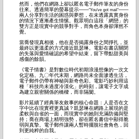
然而，他們在網路上卻以匿名電子郵件筆友的身份
往來。透過簡單的螢幕提示——
——
“You've got mail”
兩人分享對生活的困惑與夢想，在未透露真實身份
的情況下逐漸產生情愫。觀眾明白這段「網戀」的
雙方正是現實中的競爭對手，而角色本身卻渾然不
覺。
當喬發現真相後，他在是否揭露身份之間掙扎，並
最終以更溫柔的方式接近凱瑟琳。電影在書店關閉
的失落與愛情確認的希望中結束，留下帶點甜美與
感傷的餘韻。
《電子情書》是對數位時代初期浪漫想像的一次文
化定格。九〇年代末期，網路尚未全面滲透生活，
電子郵件仍帶有神秘與新奇色彩。電影巧妙利用這
種「科技尚未過度冷漠化」的時刻，讓電子文字成
為建立親密關係的橋樑，而非隔閡。
影片延續了經典筆友敘事的核心命題：人是否在文
字中比在現實裡更真誠？凱瑟琳在網路上展現的是
柔軟與自省的一面，而現實中的她則充滿防備與堅
持；喬在商場上精明強勢，卻在匿名書信中顯得脆
弱與真摯。電子郵件讓兩人暫時擺脫社會角色，回
到更純粹的自我。