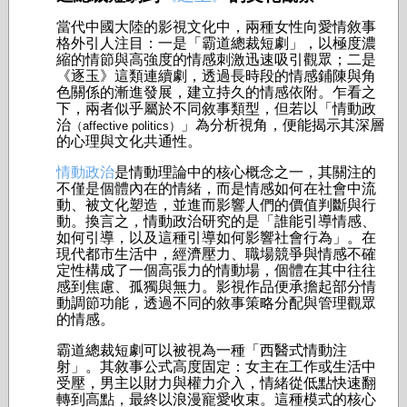
當代中國大陸的影視文化中，兩種女性向愛情敘事
格外引人注目：一是「霸道總裁短劇」，以極度濃
縮的情節與高強度的情感刺激迅速吸引觀眾；二是
《逐玉》這類連續劇，透過長時段的情感鋪陳與角
色關係的漸進發展，建立持久的情感依附。乍看之
下，兩者似乎屬於不同敘事類型，但若以「情動政
治
」為分析視角，便能揭示其深層
（affective politics）
的心理與文化共通性。
情動政治
是情動理論中的核心概念之一，其關注的
不僅是個體內在的情緒，而是情感如何在社會中流
動、被文化塑造，並進而影響人們的價值判斷與行
動。換言之，情動政治研究的是「誰能引導情感、
如何引導，以及這種引導如何影響社會行為」。在
現代都市生活中，經濟壓力、職場競爭與情感不確
定性構成了一個高張力的情動場，個體在其中往往
感到焦慮、孤獨與無力。影視作品便承擔起部分情
動調節功能，透過不同的敘事策略分配與管理觀眾
的情感。
霸道總裁短劇可以被視為一種「西醫式情動注
射」。其敘事公式高度固定：女主在工作或生活中
受壓，男主以財力與權力介入，情緒從低點快速翻
轉到高點，最終以浪漫寵愛收束。這種模式的核心