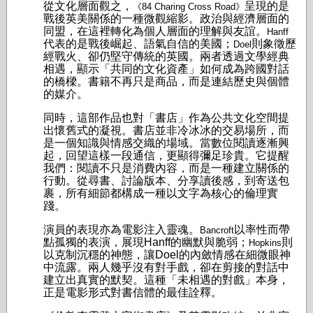
從文化層面觀之，
呈現的是
《84 Charing Cross Road》
戰後英美關係的一種微觀縮影。政治與經濟層面的
同盟，在這裡轉化為個人層面的理解與友誼。
Hanff
代表的是戰後崛起、語氣自信的美國；
則象徵歷
Doel
經戰火、卻仍堅守傳統的英國。兩者透過文學經典
相遇，顯示「共同的文化資產」如何成為跨國對話
的橋樑。書籍不再只是商品，而是連結歷史與個體
的媒介。
同時，這部作品也對「書店」作為公共文化空間提
出懷舊式的凝視。書店並非冷冰冰的交易場所，而
是一個知識與情感交織的場域。當數位閱讀逐漸興
起，回望這樣一段通信，更顯得彌足珍貴。它提醒
我們：閱讀不只是消費內容，而是一種建立關係的
行動。從尋書、討論版本、分享讀後感，到寄送包
裹，所有細節都構成一種以文字為核心的倫理實
踐。
演員的表現亦為電影注入靈魂。
以率性而帶
Bancroft
點孤獨的表演，展現Hanff的幽默與脆弱；
則
Hopkins
以克制沉穩的神態，讓Doel的內斂情感在細微眼神
中流露。兩人幾乎沒有對手戲，卻在剪接的對話中
建立出真實的默契。這種「未相遇的對戲」本身，
正是電影形式對書信體的最佳詮釋。