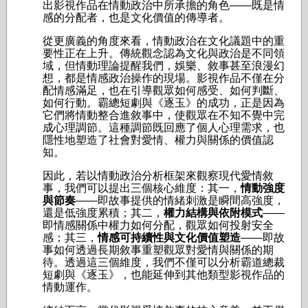
出影視作品在情動政治中所承擔的角色——既是情
感的分配者，也是文化價值的傳導者。
從更廣義的角度來看，情動政治在文化議題中的重
要性正在上升。傳統觀念認為文化與政治是不同領
域，但情動理論提醒我們，娛樂、敘事甚至浪漫幻
想，都是情感政治操作的現場。影視作品不僅在分
配情感滿足，也在引導觀眾如何感受、如何判斷、
如何行動。霸總短劇與《逐玉》的成功，正是因為
它們將情動整合進敘事中，使觀眾在不知不覺中完
成心理調節。這種調節既回應了個人心理需求，也
隱性地塑造了社會對愛情、權力與關係的價值認
知。
因此，若以情動政治分析框架來觀察現代愛情敘
事，我們可以提出三個核心維度：其一，
情動強度
與節奏
——即故事提供的情緒刺激是瞬間高強度，
還是低強度累積；其二，
權力結構與依附模式
——
即情感關係中權力如何分配，觀眾如何投射安全
感；其三，
情感可持續性與文化價值塑造
——即故
事如何透過長期敘事重塑觀眾對愛情與關係的期
待。透過這三個維度，我們不僅可以分析霸道總裁
短劇與《逐玉》，也能延伸到其他類型影視作品的
情動運作。