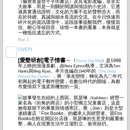
《倫敦查靈登十字街書店》及其電影改編，並非宏
大敘事，而是一則關於閱讀與情誼的小史詩。它透
過真實通信證明：文化的力量不在於聲勢浩大，而
在於持續、真誠與細水長流的交流。在今日快速而
碎片化的資訊環境中，這段故事提醒我們，慢慢寫
信、耐心等候回音、珍惜一本書的重量，本身就是
一種抵抗遺忘的方式。
Mar 2
OVEPI
[愛墾研創]電子情書
～
《
是1998
You've Got Mail
》
年上映的浪漫喜劇，由
執導，主演為
Nora Ephron
Tom
與
。本片改編自
年的
Hanks
Meg Ryan
1940
《The Shop
，將「筆友戀情」轉化為九〇年代
Around the Corner》
初興起的電子郵件戀愛，在數位時代的開端，為都
市愛情寫下溫柔而機智的一頁。
故事發生在紐約上西區。凱瑟琳
經營一
（Kathleen）
家名為《街角的商店》的小型獨立兒童書店，這是
她母親留下的事業與情感寄託。喬（Joe）則是大型
連鎖書店「Fox Books」的繼承人與經營者。當Fox
Books在附近開設分店後，凱瑟琳的生意受到嚴重衝
擊，兩人在現實生活中立場對立、衝突頻仍。