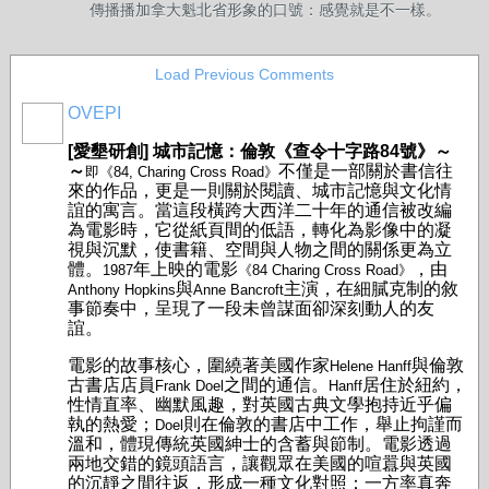
傳播播加拿大魁北省形象的口號：感覺就是不一樣。
Load Previous Comments
OVEPI
[愛墾研創] 城市記憶：倫敦《查令十字路84號》～
～
不僅是一部關於書信往
即《84, Charing Cross Road》
來的作品，更是一則關於閱讀、城市記憶與文化情
誼的寓言。當這段橫跨大西洋二十年的通信被改編
為電影時，它從紙頁間的低語，轉化為影像中的凝
視與沉默，使書籍、空間與人物之間的關係更為立
體。
年上映的電影
，由
1987
《
84 Charing Cross Road
》
與
主演，在細膩克制的敘
Anthony Hopkins
Anne Bancroft
事節奏中，呈現了一段未曾謀面卻深刻動人的友
誼。
電影的故事核心，圍繞著美國作家
與倫敦
Helene Hanff
古書店店員
之間的通信。
居住於紐約，
Frank Doel
Hanff
性情直率、幽默風趣，對英國古典文學抱持近乎偏
執的熱愛；
則在倫敦的書店中工作，舉止拘謹而
Doel
溫和，體現傳統英國紳士的含蓄與節制。電影透過
兩地交錯的鏡頭語言，讓觀眾在美國的喧囂與英國
的沉靜之間往返，形成一種文化對照：一方率真奔