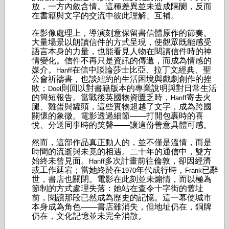
放，一方內斂含情。這種差異並未造成隔閡，反而
在書籍與文字的交流中彼此理解、互補。
在影像處理上，導演刻意保留書信體原作的節奏。
大量場景以朗讀信件的方式呈現，使觀眾既能感受
語言本身的力量，也能看見人物在閱讀信件時的神
情變化。信件不再只是資訊的傳遞，而成為情感的
媒介。
在信中談論莎士比亞、拉丁文經典、聖
Hanff
公會祈禱書，也談紐約的生活困境與戲劇創作的挫
敗；
則回以對書籍版本的專業說明與對日常生活
Doel
的簡短報告。當戰後英國物資匱乏時，
寄去火
Hanff
腿、雞蛋與罐頭，這些實物超越了文字，成為跨國
關懷的象徵。電影透過細節——打開包裹時的喜
悅、分送同事時的笑聲——讓這份善意具體可感。
然而，這部作品真正動人的，並不僅是溫情，而是
時間的流逝與未竟的相遇。二十年的通信中，雙方
始終未曾見面。
多次計畫前往倫敦，卻因經濟
Hanff
或工作延宕；當她終於在
年代成行時，
已辭
1970
Frank
世，書店也關閉。電影在此刻並未煽情，而以極為
節制的方式處理失落：她站在查令十字街的舊址
前，閱讀那段已然成為歷史的記憶。這一幕使城市
本身成為角色——書店雖消失，但地址仍在，銅牌
仍在，文化記憶並未完全消散。