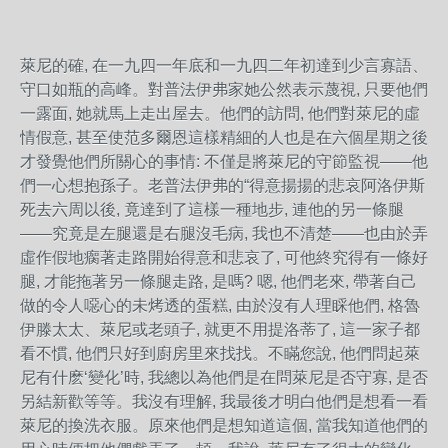
萊尼的確, 在一九四一年底和一九四二年初達到少言寡語、
守口如瓶的高峰。對普法伊弗家她公然表示蔑視, 只要他們
一露面, 她就馬上走出屋去。他們的訪問, 他們對萊尼的虛
情假意, 甚至使范多爾恩這樣精細的人也是在六個星期之後
才發覺他們所關心的事情: 不僅是將萊尼的守節監視——他
們一心想抱孫子。老普法伊弗的“得意揚揚的悲哀阿洛伊斯
死去六周以後, 竟達到了這樣一種地步, 連他的另一條腿
——究竟是左腿還是右腿沒毛病, 我也不清楚——也由於弄
虛作假地瘸著走路開始得意和悲哀了, 可他終究得有一條好
腿, 才能拖著另一條腿走路, 是嗎? 嗯, 他們老來, 帶著自己
做的令人噁心的未烤透的蛋糕, 由於沒有人理睬他們, 格魯
伊滕太太、萊尼或老頭子, 就更不用提洛蒂了, 這一家子都
看不慣, 他們只好到廚房里來找找。不瞞您說, 他們問起萊
尼有什麽‘變化’時, 我總以為他們是在問萊尼是否守寡, 是否
另結新歡等等。我沒有理解, 我最後才明白他們是想看一看
萊尼的換洗衣服。原來他們是想知道這個, 當我知道他們的