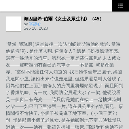
海因里希·伯爾《女士及眾生相》（45）
by
寧靜心
Sep 10, 2020
“當然, 我琢磨( 這是最後一次訪問紹肯斯時他的敘述, 當時
他還肯談) , 是什麽人啊, 這個女人? 總是打扮得漂漂亮亮,
還有一輛漂亮的汽車。我想她一定是某位黨魁的太太或女
友——那時誰能有自己的汽車呀——不是黨, 就是產業
界。“當然不能讓任何人知道的, 我把她偷偷帶進園子, 經過
我這間小屋, 讓她出來時也走這里, 但結果還是叫人發現了,
因為他們在上面那個修女的房間里將煙頭發現了, 而且聞到
了香煙氣味。有一次, 我同防空員還大吵了一架, 他硬說看
見一個窗口有亮光——這只能是她們在樓上一起抽煙時劃
火柴——如果四下里漆黑一片, 這在幾公里外都能看見。事
情鬧得不愉快了, 小個子被關進了地下室。( 小個子麽? )
對, 就是那個小個子老修女, 是在她搬到地下室去時我就見
過她一次——她有一張禱告椅和一張床, 耶穌受難像她不肯