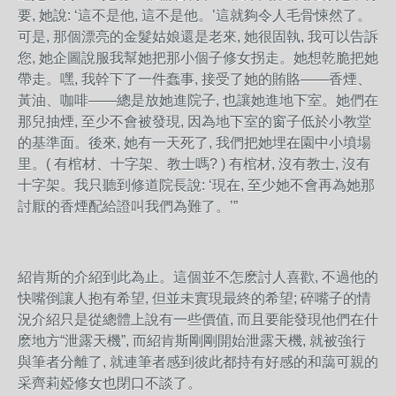
要, 她說: ‘這不是他, 這不是他。’這就夠令人毛骨悚然了。
可是, 那個漂亮的金髮姑娘還是老來, 她很固執, 我可以告訴
您, 她企圖說服我幫她把那小個子修女拐走。她想乾脆把她
帶走。嘿, 我幹下了一件蠢事, 接受了她的賄賂——香煙、
黃油、咖啡——總是放她進院子, 也讓她進地下室。她們在
那兒抽煙, 至少不會被發現, 因為地下室的窗子低於小教堂
的基準面。後來, 她有一天死了, 我們把她埋在園中小墳場
里。( 有棺材、十字架、教士嗎? ) 有棺材, 沒有教士, 沒有
十字架。我只聽到修道院長說: ‘現在, 至少她不會再為她那
討厭的香煙配給證叫我們為難了。’”
紹肯斯的介紹到此為止。這個並不怎麽討人喜歡, 不過他的
快嘴倒讓人抱有希望, 但並未實現最終的希望; 碎嘴子的情
況介紹只是從總體上說有一些價值, 而且要能發現他們在什
麽地方“泄露天機”, 而紹肯斯剛剛開始泄露天機, 就被強行
與筆者分離了, 就連筆者感到彼此都持有好感的和藹可親的
采齊莉婭修女也閉口不談了。