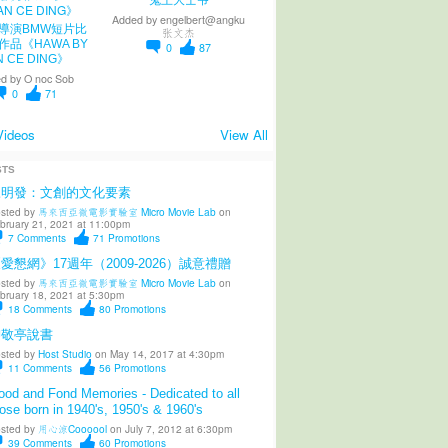
Added by
engelbert@angku
導演BMW短片比
张文杰
作品《HAWA BY
0
87
N CE DING》
d by
O noc Sob
0
71
Videos
View All
STS
陳明發：文創的文化要素
sted by
馬來西亞微電影實驗室 Micro Movie Lab
on
bruary 21, 2021 at 11:00pm
7
Comments
71
Promotions
愛懇網》17週年（2009-2026）誠意禮贈
sted by
馬來西亞微電影實驗室 Micro Movie Lab
on
bruary 18, 2021 at 5:30pm
18
Comments
80
Promotions
柳敬亭說書
sted by
Host Studio
on May 14, 2017 at 4:30pm
11
Comments
56
Promotions
od and Fond Memories - Dedicated to all
ose born in 1940's, 1950's & 1960's
sted by
用心涼Coooool
on July 7, 2012 at 6:30pm
39
Comments
60
Promotions