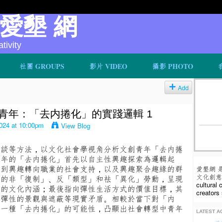
v 愛墾 網
ivity
社團 GROUPS
影片 VIDEO
攝影 PHOTO
Add
青年：「去内捲化」的實踐邏輯 1
024 at 10:00pm
View Blog
訪談等方法，以文化社會學視角分析文創青年「去内捲
青年的「去内捲化」首先以自主性興趣探索為邏輯起
展到興趣轉向職業的社會支持，以及興趣聚合趣緣的群
愛墾網 
文化創意人
產的非「復制」、反「類型」和祛「異化」勞動，呈現
cultural
善的文化內涵；最後指向彈性生活方式的價值目標，其
creators 
間彈性的景觀與遮蔽等現實矛盾。相較於當下對「内
了一種「去内捲化」的可能性，凸顯出社會轉型中青年
LATEST AC