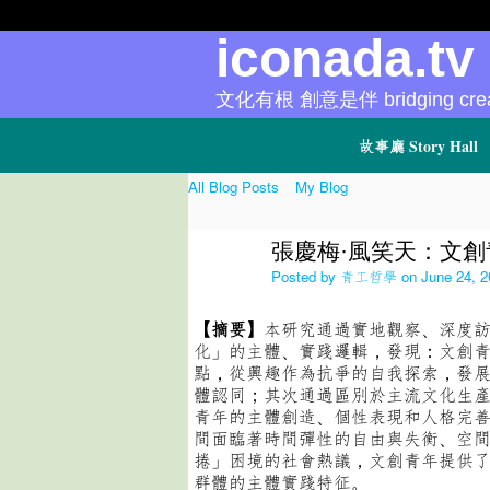
iconada.t
文化有根 創意是伴 bridging creat
故事廳 Story Hall
All Blog Posts
My Blog
張慶梅·風笑天：文創
Posted by
青工哲學
on June 24, 2
【摘要】
本研究通過實地觀察、深度
化」的主體、實踐邏輯，發現：文創
點，從興趣作為抗爭的自我探索，發
體認同；其次通過區別於主流文化生
青年的主體創造、個性表現和人格完
間面臨著時間彈性的自由與失衡、空
捲」困境的社會熱議，文創青年提供
群體的主體實踐特征。