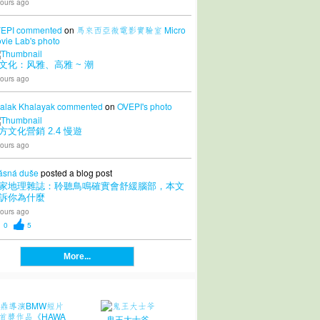
ours ago
EPI
commented
on
馬來西亞微電影實驗室 Micro
vie Lab's
photo
文化：风雅、高雅 ~ 潮
ours ago
alak Khalayak
commented
on
OVEPI's
photo
方文化營銷 2.4 慢遊
ours ago
ásná duše
posted a blog post
家地理雜誌：聆聽鳥鳴確實會舒緩腦部，本文
訴你為什麼
ours ago
0
5
More...
鬼王大士爷