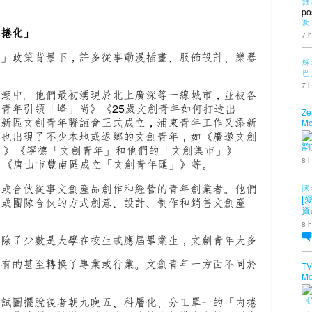
誰
po
款
内捲化」
7 h
創」政策背景下，許多從事動漫插畫、服飾設計、樂器
鮮
巴
7 h
大潮中。他們最初湧現於北上廣深等一線城市，並被各
青年引領「峰」尚》《25歲文創青年如何打造出
Ze
東新區文創青年聯誼會正式成立，浦東青年工作又添新
Mo
市也出現了不少本地或返鄉的文創青年，如《廣邀文創
韵
動！》《寧德「文創青年」和他們的「文創集市」》
8 h
樓》《唐山市豐南區成立「文創青年匯」》等。
立或合伙從事文創產品創作和經營的青年創業者。他們
陳
立或團隊合伙的方式創意、設計、制作和銷售文創產
[
資
8 h
。除了少數是大學在校生或應屆畢業生，文創青年大多
，有的甚至轉換了專業或行業。文創青年一方面不同於
TV
Mo
們試圖擺脫後者朝九晚五、科層化、分工單一的「内捲
《