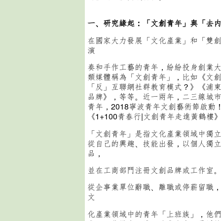
一、研究緣起：「文創青年」與「去
在國家大力發展「文化產業」和「雙
演
奏和手作工藝的青年，紛紛投身創業
類媒體稱為「文創青年」，比如《文創
「反」互聯網社群教育模式？》《浦
品牌》，等等。近一兩年，二三線城
青年，2018寧波青年文創藝術節啟
《1+100青春行|文創青年走進黃鶴
「文創青年」是指文化產業領域中獨
從自己的興趣、技能出發，以個人獨
品，
並在工商部門注冊文創品牌或工作室
從企事業單位辭職、離職或停薪留職
文
化產業領域中的青年「上班族」，他