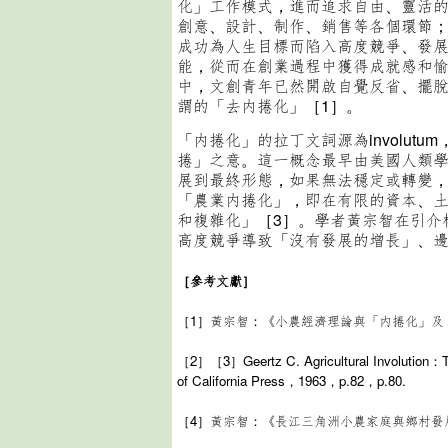
化」工作模式，進而追求自由、靈活
創意、設計、制作、銷售等各個環節
成功為人生目標而陷入高度競爭、發
能，從而在創業過程中獲得成就感和
中，文創青年已然開啟自覺反省、擺
謂的「去内捲化」［1］。
「内捲化」的拉丁文詞源為involutum
捲」之意。這一概念最早由美國人類
展到最終形態，如果無法穩定或轉變，
「農業内捲化」，即在有限的資本、
和複雜化」［3］。學者黃宗智在引介
高度競爭導致「沒有發展的增長」、邊
［參考文獻］
［1］黃宗智：《小農經濟理論與「内捲化」及「
［2］［3］Geertz C. Agricultural Involution：T
of California Press，1963，p.82，p.80.
［4］黃宗智：《長江三角洲小農家庭與鄉村發展