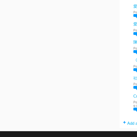
愛
Po
Po
陳
Po
Po
Po
Cr
Po
9:
Add a
. Powered by