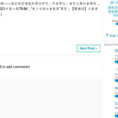
邏輯——基於典型個案的質性研究；作者單位：南京大學社會學院，
陳策鼎
021年第六期78-86，“青少年與社會發展”專頁；【關鍵詞】文創青
賽首獎
式）
TA
Adde
Add 
BLOG PO
Next Post >
Po
Fe
網 to add comments!
《
Po
Fe
Po
Go
th
Po