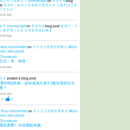
還記得北婆羅州？
commented
on
鮮拿哥's
blog
st
楊德利：組成大馬基礎受國際認同 立國契約廿條
不容否定
ours ago
拿哥
commented
on
鮮拿哥's
blog post
楊德利：沙
主權問題上法庭 菲律賓無勝訴機會
ours ago
nkov
commented
on
馬來西亞微電影實驗室 Micro
vie Lab's
photo
文化：美、标致
ours ago
老頭
posted a blog post
愛墾研創]鳥鳴，如何成為文旅3.0最珍貴的文化
產？
ours ago
0
2
 Plus
commented
on
馬來西亞微電影實驗室 Micro
vie Lab's
photo
電影愛墾》內容重點推薦