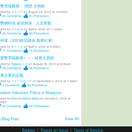
墾雲端藝廊： 戀戀·文物館
sted by
就是冷門
on August 24, 2013 at 10:00pm
93
Comments
91
Promotions
愛墾網特寫·新冠肺炎：人文景觀
sted by
罗刹蜃楼
on April 6, 2020 at 11:30pm
40
Comments
69
Promotions
明發《2019新冠肺炎 觀察紀事》
sted by
葉子正绿
on April 2, 2020 at 5:00pm
77
Comments
75
Promotions
《愛墾雲端藝廊》～～味蕾主題館
sted by
Rajang 左岸
on August 26, 2013 at 8:30am
29
Comments
68
Promotions
社會企業的定義
sted by
來自沙巴的沙邦
on November 4, 2015 at 7:30pm
3
Comments
83
Promotions
eative Industries Policy in Malaysia
sted by
Dokusō-tekina aidea
on January 5, 2016 at
00pm
35
Comments
80
Promotions
 Blog Post
View All
Badges
|
Report an Issue
|
Terms of Service