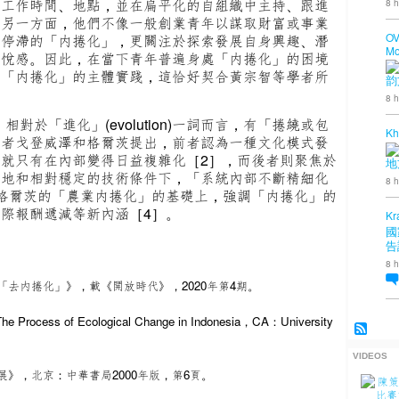
的工作時間、地點，並在扁平化的自組織中主持、跟進
8 h
；另一方面，他們不像一般創業青年以謀取財富或事業
OV
展停滯的「内捲化」，更關注於探索發展自身興趣、潛
Mo
愉悅感。因此，在當下青年普遍身處「内捲化」的困境
脫「内捲化」的主體實踐，這恰好契合黃宗智等學者所
韵
8 h
，相對於「進化」(evolution)一詞而言，有「捲繞或包
Kh
學者戈登威澤和格爾茨提出，前者認為一種文化模式發
就只有在內部變得日益複雜化［2］，而後者則聚焦於
地
土地和相對穩定的技術條件下，「系統內部不斷精細化
8 h
格爾茨的「農業内捲化」的基礎上，強調「内捲化」的
際報酬遞減等新內涵［4］。
Kr
國
告
8 h
去内捲化」》，載《開放時代》，2020年第4期。
he Process of Ecological Change in Indonesia，CA：University
VIDEOS
》，北京：中華書局2000年版，第6頁。