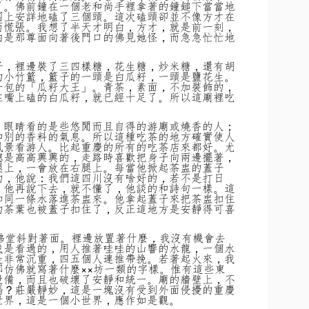
了。佛前鐘在一個老和尚手裡拿著的鐘鎚下當當地
團上安詳地磕了三個頭。這次磕頭卻並不像方才在
而慌張。我想了半天才明白，方才，就是前一刻，
怕是那尊面向著後門口的佛見她怪，而急急忙忙地
子，裡邊裝了三四樣糖，花生糖，炒米糖，還有胡
的小竹籃，籃子的一頭是白瓜籽，一頭是鹽花生。
一包的「瓜籽大王」。青茶，素面，不加裝飾的，
在嘴上磕的白瓜籽，就已經十足了。所以這廟裡吃
；眼睛看的是些悠閒而且自得的游廟或燒香的人；
和別的香料的氣息。所以這種吃茶的地方確實使人
風景看游人。比起重慶的所有的吃茶店來都好。尤
總是高高興興的，走路時喜歡把身子向兩邊擺著，
腿上，一會放在右腿上。每當他掀起茶盅的蓋子
的，他說：我們這四川沒有啥好的，若不是打日
。他再說下去，就不懂了，他談的和詩句一樣。這
如同一條水落進茶盅來。他拿起蓋子來把茶盅扣住
的茶葉也被蓋子扣住了，反正這地方是安靜得可喜
佛堂斜對著面。裡邊放置著什麼，我沒有機會去
我是看過的，用人推著哇哇的山響的水龍，一個水
是非常沉重，四五個人連推帶挽。若著起火來，我
仿佛就寫著什麼××坊一類的字樣。惟有這些東
設備，而且也破壞了安靜和統一。廟的牆壁上，不
嗎？莊嚴靜妙，這是一塊沒有受到外面侵擾的重慶
世界，這是一個小世界，應作如是觀。