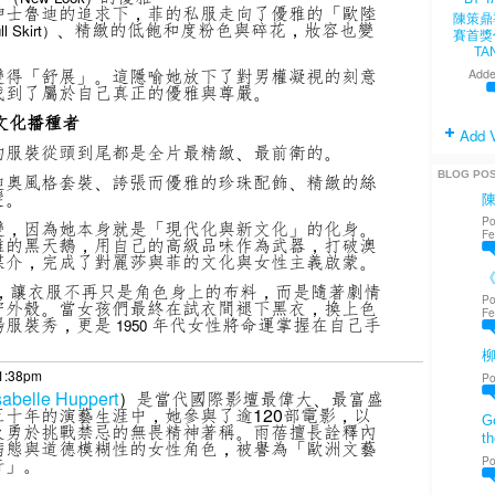
紳士魯迪的追求下，菲的私服走向了優雅的「歐陸
陳策鼎
、精緻的低飽和度粉色與碎花，妝容也變
l Skirt）
賽首獎
TA
變得「舒展」。這隱喻她放下了對男權凝視的刻意
Adde
找到了屬於自己真正的優雅與尊嚴。
文化播種者
Add 
的服裝從頭到尾都是全片最精緻、最前衛的。
BLOG PO
迪奧風格套裝、誇張而優雅的珍珠配飾、精緻的絲
髮。
Po
變，因為她本身就是「現代化與新文化」的化身。
Fe
雅的黑天鵝，用自己的高級品味作為武器，打破澳
媒介，完成了對麗莎與菲的文化與女性主義啟蒙。
《
計，讓衣服不再只是角色身上的布料，而是隨著劇情
Po
守外殼。當女孩們最終在試衣間褪下黑衣，換上色
Fe
場服裝秀，更是
年代女性將命運掌握在自己手
1950
 1:38pm
Po
sabelle Huppert
）是當代國際影壇最偉大、最富盛
十年的演藝生涯中，她參與了逾120部電影，以
Go
及勇於挑戰禁忌的無畏精神著稱。雨蓓擅長詮釋內
th
病態與道德模糊性的女性角色，被譽為「歐洲文藝
Po
奇」。