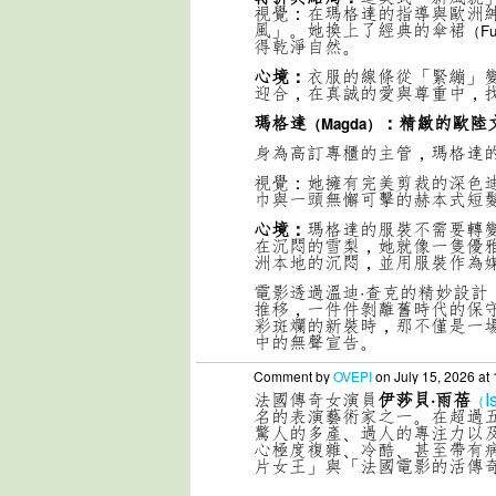
視覺：在瑪格達的指導與歐洲
風」。她換上了經典的傘裙
（Ful
得乾淨自然。
心境：
衣服的線條從「緊繃」
迎合，在真誠的愛與尊重中，
瑪格達
：精緻的歐陸
（Magda）
身為高訂專櫃的主管，瑪格達
視覺：她擁有完美剪裁的深色
巾與一頭無懈可擊的赫本式短
心境：
瑪格達的服裝不需要轉
在沉悶的雪梨，她就像一隻優
洲本地的沉悶，並用服裝作為
電影透過溫迪·查克的精妙設
推移，一件件剝離舊時代的保
彩斑斕的新裝時，那不僅是一
中的無聲宣告。
Comment by
OVEPI
on July 15, 2026 at
法國傳奇女演員
伊莎貝·雨蓓
I
（
名的表演藝術家之一。在超過五
驚人的多產、過人的專注力以
心極度複雜、冷酷、甚至帶有
片女王」與「法國電影的活傳