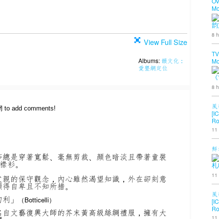
OV
Mo
韵
8 h
View Full Size
TV
Albums:
韻文化：
Mo
愛墾網定位
《
8 h
風
網 to add comments!
[I
Ro
11
鮮
莎總是穿著寬鬆、毫無剪裁、顏色暗淡且帶著童裝
襟衫。
札
11
父親的保守觀念，內心雖然渴望知識，外在卻刻意
顯得自卑且不知所措。
風
切利」
（Botticelli）
[I
Ro
名自文藝復興大師的芥末黃高級絲綢禮服，擁有大
11