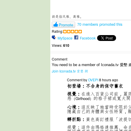
韵是指风雅、高雅。
70 members promoted this
Promote
Rating:
MySpace
Facebook
Views:
610
Comment
You need to be a member of Iconada.tv 愛墾 
Join Iconada.tv 愛墾 網
Comment by
OVEPI
8 hours ago
初登場：不合身的保守舊衣
視覺：
在進入百貨公司前，麗
感
的格子裙或寬大開
（Girlhood）
心境：
這反映了她當時受限於
隱藏自己的身體與女性特質，
轉折點：
黃色高訂禮服「波提
視覺：這件由瑪格達推薦、命