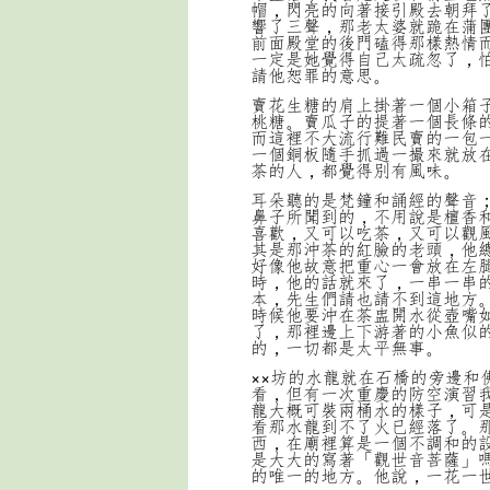
帽，閃亮的向著接引殿去朝拜
響了三聲，那老太婆就跪在蒲
前面殿堂的後門磕得那樣熱情
一定是她覺得自己太疏忽了，
請他恕罪的意思。
賣花生糖的肩上掛著一個小箱
桃糖。賣瓜子的提著一個長條
而這裡不大流行難民賣的一包
一個銅板隨手抓過一撮來就放
茶的人，都覺得別有風味。
耳朵聽的是梵鐘和誦經的聲音
鼻子所聞到的，不用說是檀香
喜歡，又可以吃茶，又可以觀
其是那沖茶的紅臉的老頭，他
好像他故意把重心一會放在左
時，他的話就來了，一串一串
本，先生們請也請不到這地方
時候他要沖在茶盅開水從壺嘴
了，那裡邊上下游著的小魚似
的，一切都是太平無事。
××坊的水龍就在石橋的旁邊和
看，但有一次重慶的防空演習
龍大概可裝兩桶水的樣子，可
看那水龍到不了火已經落了。那
西，在廟裡算是一個不調和的
是大大的寫著「觀世音菩薩」
的唯一的地方。他說，一花一