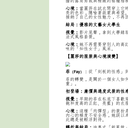
膽的露肩剪裁與精緻的裙襬褶
心境：
當麗莎在試衣間穿上它
亮的色彩，隱喻著啟蒙與希望
接納了自己的女性魅力，不再
結局：優雅的文藝女大學生
視覺：
影片尾聲，拿到大學錄
法式風格套裝。
心境：
她不再需要穿別人的高
味的「知性女子」風采。
【麗莎的服裝與心境演變】
菲
：從「刻板的性感」
（Fay）
菲的轉變，是關於一個女人如
重」。
初登場：廉價與過度武裝的性
視覺：
早期的菲在私底下喜歡
飽和度高的正紅、亮藍）的衣
心境：
這種「肉彈型」的裝扮
內心的極度不安全感，她誤以
此總是被輕浮對待。
轉折與結局：
迪奧式「新風貌