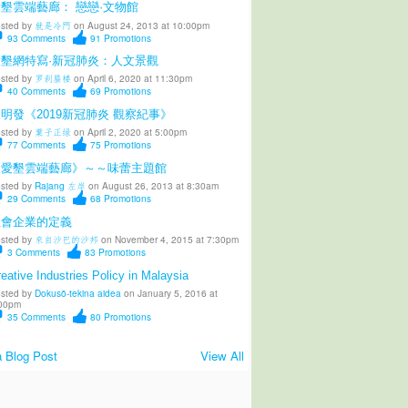
墾雲端藝廊： 戀戀·文物館
sted by
就是冷門
on August 24, 2013 at 10:00pm
93
Comments
91
Promotions
愛墾網特寫·新冠肺炎：人文景觀
sted by
罗刹蜃楼
on April 6, 2020 at 11:30pm
40
Comments
69
Promotions
明發《2019新冠肺炎 觀察紀事》
sted by
葉子正绿
on April 2, 2020 at 5:00pm
77
Comments
75
Promotions
《愛墾雲端藝廊》～～味蕾主題館
sted by
Rajang 左岸
on August 26, 2013 at 8:30am
29
Comments
68
Promotions
社會企業的定義
sted by
來自沙巴的沙邦
on November 4, 2015 at 7:30pm
3
Comments
83
Promotions
eative Industries Policy in Malaysia
sted by
Dokusō-tekina aidea
on January 5, 2016 at
00pm
35
Comments
80
Promotions
 Blog Post
View All