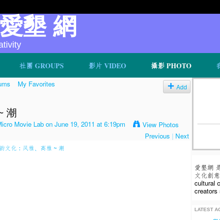
v 愛墾 網
ivity
社團 GROUPS
影片 VIDEO
攝影 PHOTO
ums
My Favorites
Add
 潮
o Movie Lab
on June 19, 2011 at 6:19pm
View Photos
Previous
|
Next
愛墾網 
文化創意人
cultural
creators 
LATEST AC