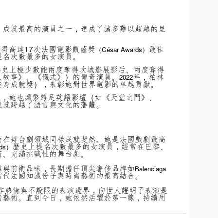
、成就最高的演員之一，達成了諸多難以超越的里
得高達17次法國電影凱薩獎
最佳
（César Awards）
提名次數最多的女演員。
影史上極少數能兩度奪得坎城影展影后、兩度奪得
人故事》、《儀式》）的傳奇演員。
年，柏林
2022
終身成就獎），表彰她對世界電影的卓越貢獻。
土，她也頻繁跨足英語影壇（如《天堂之門》、
成就跨越了語言與文化的藩籬。
蓓在舞台劇領域同樣成就斐然。她是法國戲劇最高
歷史上提名次數最多的女演員，經常在巴黎、
rds）
衛、充滿挑戰性的舞台劇。
雅與前衛品味，長期擔任頂尖奢侈品牌如
Balenciaga
當代法國知識份子與時尚藝術的最高結合。
創作熱情與不設限的表演邊界，向世人證明了表演是
尚藝術。直到今日，她依然活躍於第一線，持續用