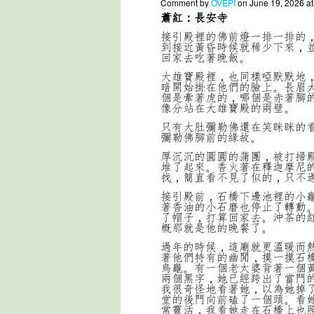
Comment by
OVEPI
on June 19, 2026 a
蕭紅：長安寺
接引殿裡的佛前燈一排一排的
到接近黃昏時候就稀少下來，
回家去吃著晚飯。
大雄寶殿裡，也同樣啞默默地
暗開始掛在他們的臉上。長眉
個是牽著虎的，哪個是赤著腳
像分站在大雄寶殿的兩壁。
只有大肚彌勒佛還在笑眯眯的
彌勒佛腳前的緣故。
厚沉沉的圓圓的蒲團，被打掃
堆了起來。香火著在釋迦摩尼
找，簡直看不見了似的，只不
接引殿前，石橋下邊池裡的小
著香油的小石磨也停止了轉動
了帽子，打算回家去。沖茶的
概那就是他的晚餐了。
過年的時候，這廟就更溫暖而
著他們特有的幽閒，摸一摸石
烏龜。有一個老太婆背著一個
兩個黑字，她已經跨出了當門
我很奇怪地看著她，以為她掉
堂的後門向前磕了一個頭。看
常靈活，我看她走在石橋上也