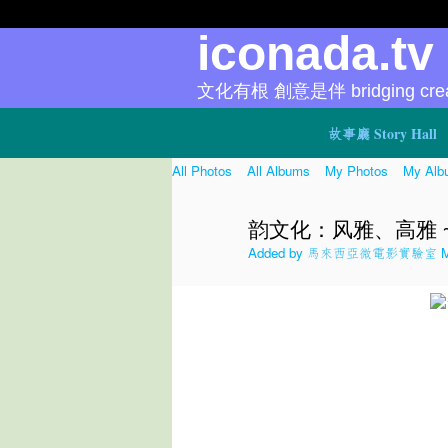
iconada.t
文化有根 創意是伴 bridging creat
故事廳 Story Hall
All Photos
All Albums
My Photos
My Alb
韵文化：风雅、高雅 ~
Added by
馬來西亞微電影實驗室 Micr