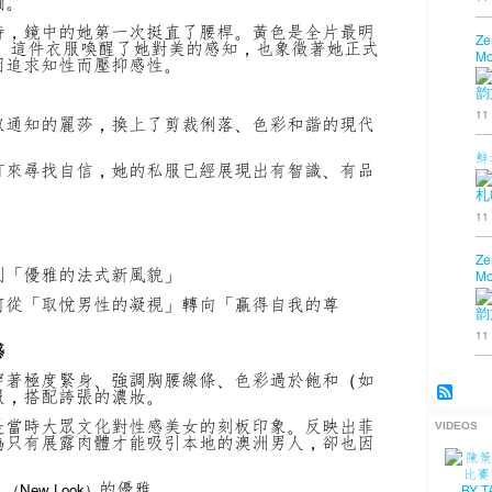
襉。
時，鏡中的她第一次挺直了腰桿。黃色是全片最明
Ze
。 這件衣服喚醒了她對美的感知，也象徵著她正式
Mo
因追求知性而壓抑感性。
韵
11
取通知的麗莎，換上了剪裁俐落、色彩和諧的現代
鮮
訂來尋找自信，她的私服已經展現出有智識、有品
札
11
Ze
到「優雅的法式新風貌」
Mo
何從「取悅男性的凝視」轉向「贏得自我的尊
韵
11
感
穿著極度緊身、強調胸腰線條、色彩過於飽和（如
服，搭配誇張的濃妝。
是當時大眾文化對性感美女的刻板印象。反映出菲
VIDEOS
為只有展露肉體才能吸引本地的澳洲男人，卻也因
」
的優雅
（New Look）