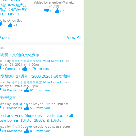
Added by
engelbert@angku
導演BMW短片比
张文杰
作品《HAWA BY
0
87
N CE DING》
d by
O noc Sob
0
71
Videos
View All
STS
陳明發：文創的文化要素
sted by
馬來西亞微電影實驗室 Micro Movie Lab
on
bruary 21, 2021 at 11:00pm
7
Comments
71
Promotions
愛懇網》17週年（2009-2026）誠意禮贈
sted by
馬來西亞微電影實驗室 Micro Movie Lab
on
bruary 18, 2021 at 5:30pm
18
Comments
80
Promotions
柳敬亭說書
sted by
Host Studio
on May 14, 2017 at 4:30pm
11
Comments
56
Promotions
od and Fond Memories - Dedicated to all
ose born in 1940's, 1950's & 1960's
sted by
用心涼Coooool
on July 7, 2012 at 6:30pm
39
Comments
60
Promotions