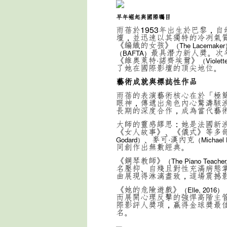
早年崛起與國際矚目
雨蓓於1953年出生於巴黎，
壇，並迅速以其獨特的冷冽氣質
《編織的女孩》
（The Lacemake
最具潛力新人獎。次
（BAFTA）
《維奧萊特·諾齊埃爾》
（Violett
了她在國際影壇的頂尖地位。
藝術成就與標誌性作品
雨蓓的表演藝術核心在於「極
眼神，傳遞出角色內心驚濤駭
長期的深度合作，成為當代藝
大師的靈感繆思：她是法國新
《女人故事》、《儀式》等多部
、麥可·漢內克
Godard）
（Michael
同創作出無數經典。
《鋼琴教師》
（The Piano Teacher
名壓抑、自殘且對性充滿病態
曲展現得淋漓盡致，這場震撼
《她的危險遊戲》
（Elle, 2016）
而展開心理反擊的強悍高階主
際影評人獎項，贏得金球獎最
名。