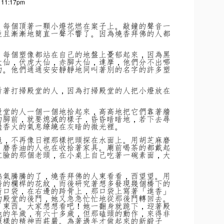
t 11:17pm
，每個頂著一顆小燈花燃在案子上。敲鐘的聲音一
並且漸漸地簡直一聲不響了。因為燒香拜佛的人都
，每個塑像都站在自己的地盤上憂郁起來，因為黑
大仙，伏虎大仙，赤腳大仙，達摩，他們分不出哪
的。他們通通安安靜靜地同叫著別的名字的許多塑
看著打掃殿堂的人，因為打掃殿堂的人把小燈放在
殿堂的人一個一個地拾起來，高高地把它們靠著牆
的腳前，就要熄滅的樣子，昏昏暗暗地，若下去尋
過香火的氣息繚繞在灰暗的微光裡。
龜，不再像日裡那樣把頭探在水面上。用胡芝麻磨
。磨香油的人也在收拾著家具。廟前喝茶的都戴起
紅臉的那個老頭，在小桌上自己吃著一碗素面，大
熱氣騰騰的了，燒香拜佛的人東看看，西望望。用
橋的欄桿的花紋，而後研究著想多發現幾個橋下的
黃口袋，在右邊的跨骨上，那口袋上寫著「進香」
的殿堂的後門，她又急急忙忙地從那後門轉回去。
了東西。大家想想看吧！她一翻身就跪下，迎著殿
她的年歲，有六十多歲，但那磕頭的動作，來得非
照樣的精神而莊嚴。為著過年才做起來的新緞子