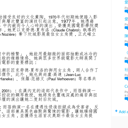
愛
Po
自幼接受良好的文化薰陶。
年代初期她便踏入影
1970
與層次豐富的演技引起注意。1977年，她憑藉
中內斂而令人心碎的演出，榮獲英國電影學院獎
Po
r）
年，她更以克勞德·夏布洛
執導的
（Claude Chabrol）
奪下坎城影展最佳女主角獎，正式確立
e Nozière）
陳
Po
簡中的極繁」，她能用最細微的面部抽動或冰冷的
浪般的複雜情感。她與眾多世界級電影大師展開了
Po
術電影的重要標誌：
浪潮巨匠克勞德·夏布洛的御用女主角，兩人合作了
傑作。此外，她也與尚盧·高達
（Jean-Luc
Po
、保羅·范赫文
等名導共
 Haneke）
（Paul Verhoeven）
Cr
：在漢內克的這部代表作中，雨蓓飾演一
, 2001）
Po
掌控欲的鋼琴教授。她將角色靈魂深處的痛苦與扭
9:
影壇的演出讓她二度封后坎城。
：雨蓓飾演一名在遭遇性侵後拒絕成為受害者、反
管。這部兼具黑色幽默與驚悚的電影，讓她橫掃國
Add a
佳女主角，並獲得生涯首次奧斯卡最佳女主角提