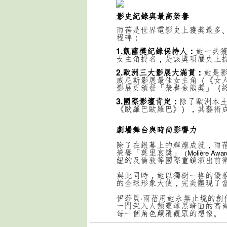
影史紀錄與最高榮譽
雨蓓是世界電影史上獲獎最多
程碑：
1.凱薩獎紀錄保持人：
她一共獲
女主角提名，是該獎項歷史上
2.歐洲三大影展大滿貫：
她是
威尼斯影展最佳女主角（《女
影展更頒發「榮譽金熊獎」（
3.國際影壇肯定：
除了歐洲本
《歐羅巴歐羅巴》），其藝術
劇場舞台與時尚影響力
除了在銀幕上的輝煌成就，雨
榮譽「莫里哀獎」
（Molière Awa
紐約及倫敦等國際重鎮演出前
與此同時，她以獨樹一格的優
的全球形象大使，完美體現了
伊莎貝·雨蓓用她永無止境的
一門深入人類靈魂黑暗面的高
每一個角色顛覆觀眾的想像。