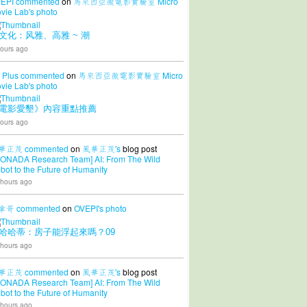
EPI
commented
on
馬來西亞微電影實驗室 Micro
vie Lab's
photo
文化：风雅、高雅 ~ 潮
ours ago
 Plus
commented
on
馬來西亞微電影實驗室 Micro
vie Lab's
photo
電影愛墾》內容重點推薦
ours ago
華正茂
commented
on
風華正茂's
blog post
CONADA Research Team] AI: From The Wild
bot to the Future of Humanity
 hours ago
拿哥
commented
on
OVEPI's
photo
哈哈蒂：房子能浮起來嗎？09
 hours ago
華正茂
commented
on
風華正茂's
blog post
CONADA Research Team] AI: From The Wild
bot to the Future of Humanity
 hours ago